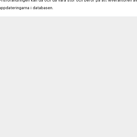
Prisförändringen kan då och då vara stor och beror på att leverantören av
uppdateringarna i databasen.