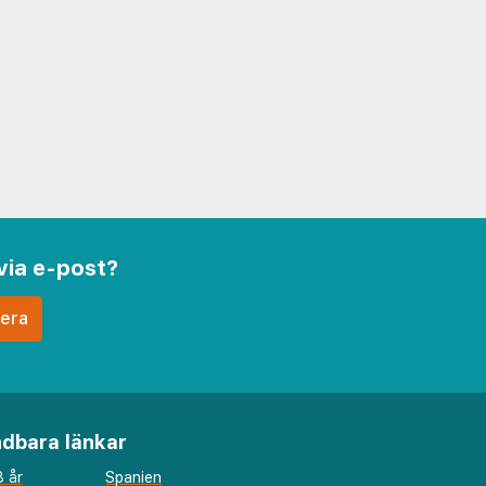
via e-post?
dbara länkar
 år
Spanien