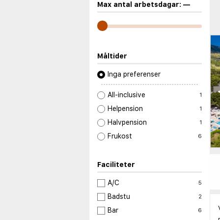
Max antal arbetsdagar:
—
Måltider
Inga preferenser
All-inclusive
1
Helpension
1
Halvpension
1
Frukost
6
Faciliteter
A/C
5
Badstu
2
Bar
6