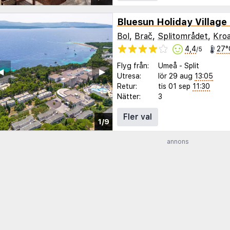
Bluesun Holiday Villag
Bol
,
Brač
,
Splitområdet
,
Kroa
4,4
27°
/5
Flyg från:
Umeå
-
Split
◀︎
▶︎
Utresa:
lör 29 aug
13:05
Retur:
tis 01 sep
11:30
Nätter:
3
Fler val
1/9
annons