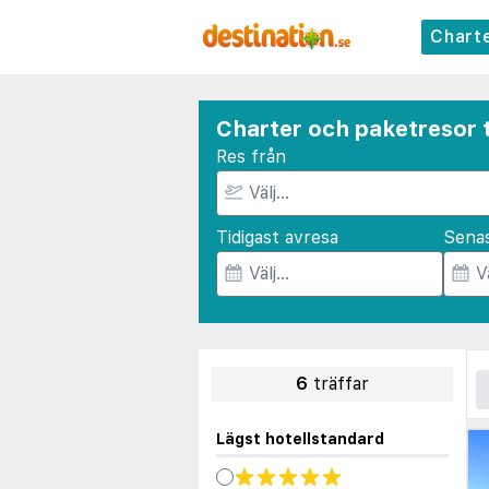
Chart
Charter och paketresor t
Res från
Tidigast avresa
Sena
6
träffar
Lägst hotellstandard