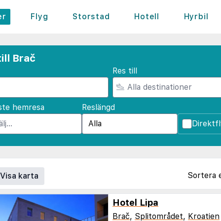
er
Flyg
Storstad
Hotell
Hyrbil
ill Brač
Res till
ste hemresa
Reslängd
Direktf
Sortera 
Visa karta
Hotel Lipa
Brač
,
Splitområdet
,
Kroatien