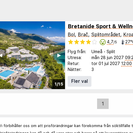
Bretanide Sport & Welln
Bol
,
Brač
,
Splitområdet
,
Kroa
4,7
27°
/5
Flyg från:
Umeå
-
Split
◀︎
▶︎
Utresa:
mån 28 jun 2027
09:
Retur:
tor 01 jul 2027
12:00
Nätter:
3
Fler val
1/15
1
Vi förbihåller oss om att prisförändringar kan förekomma från söktillfälle 