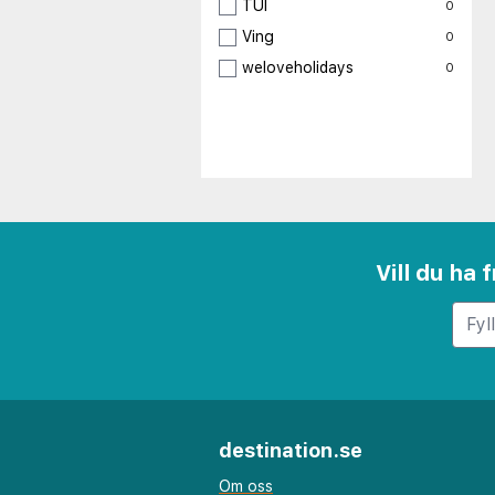
TUI
0
Ving
0
weloveholidays
0
Vill du ha
destination.se
Om oss