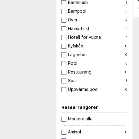
Barnklubb
3
Barnpool
5
Gym
4
Havsutsikt
1
Hotell för vuxna
1
Kylskåp
0
Lägenhet
0
Pool
5
Restaurang
6
Spa
3
Uppvärmd pool
0
Researrangörer
Markera alla
Amisol
0