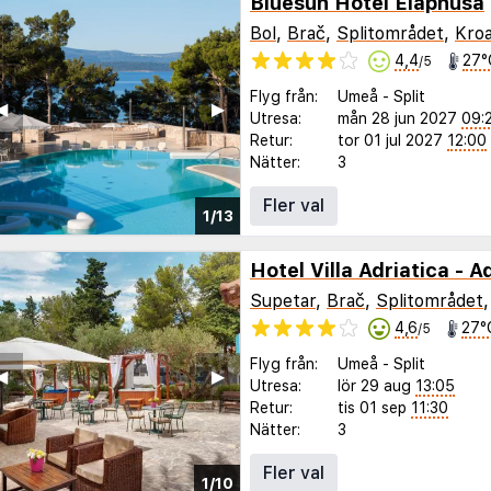
Bluesun Hotel Elaphusa
Bol
,
Brač
,
Splitområdet
,
Kroa
4,4
27°
/5
Flyg från:
Umeå
-
Split
◀︎
▶︎
Utresa:
mån 28 jun 2027
09:
Retur:
tor 01 jul 2027
12:00
Nätter:
3
Fler val
1/13
Hotel Villa Adriatica - A
Supetar
,
Brač
,
Splitområdet
4,6
27°
/5
Flyg från:
Umeå
-
Split
◀︎
▶︎
Utresa:
lör 29 aug
13:05
Retur:
tis 01 sep
11:30
Nätter:
3
Fler val
1/10