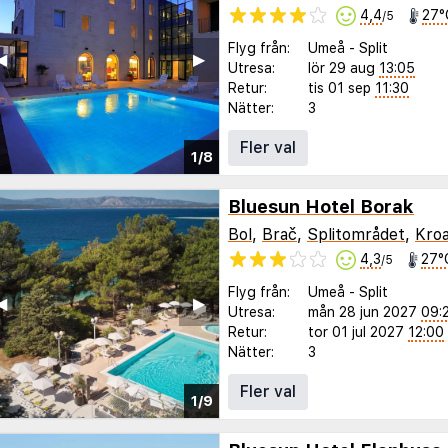
4,4
27°
/5
Flyg från:
Umeå
-
Split
◀︎
▶︎
Utresa:
lör 29 aug
13:05
Retur:
tis 01 sep
11:30
Nätter:
3
Fler val
1/8
Bluesun Hotel Borak
Bol
,
Brač
,
Splitområdet
,
Kroa
4,3
27°
/5
Flyg från:
Umeå
-
Split
◀︎
▶︎
Utresa:
mån 28 jun 2027
09:
Retur:
tor 01 jul 2027
12:00
Nätter:
3
Fler val
1/9