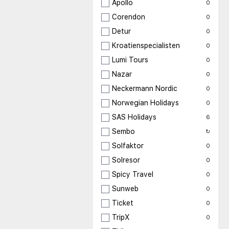
Apollo
0
Corendon
0
Detur
0
Kroatienspecialisten
0
Lumi Tours
0
Nazar
0
Neckermann Nordic
0
Norwegian Holidays
0
SAS Holidays
6
Sembo
↻
Solfaktor
0
Solresor
0
Spicy Travel
0
Sunweb
0
Ticket
0
TripX
0