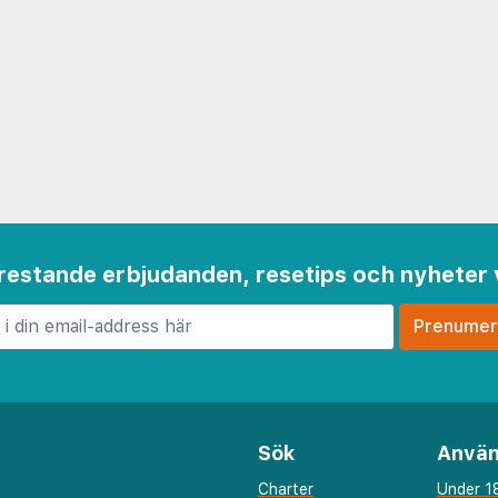
 frestande erbjudanden, resetips och nyheter 
Sök
Använ
Charter
Under 18