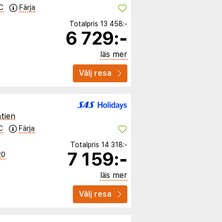
C
Färja
Totalpris
13 458:-
6 729:-
läs mer
Välj resa
tien
C
Färja
Totalpris
14 318:-
7 159:-
20
läs mer
Välj resa