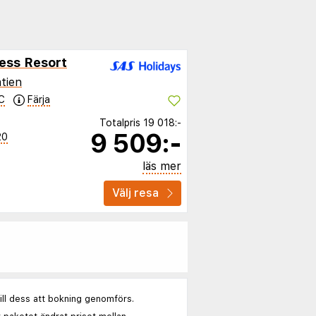
ess Resort
tien
C
Färja
Totalpris
19 018:-
9 509:-
20
läs mer
Välj resa
till dess att bokning genomförs.