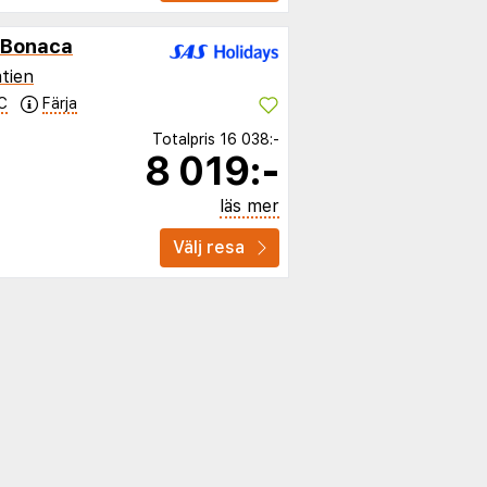
e Bonaca
tien
C
Färja
Totalpris
16 038:-
8 019:-
läs mer
Välj resa