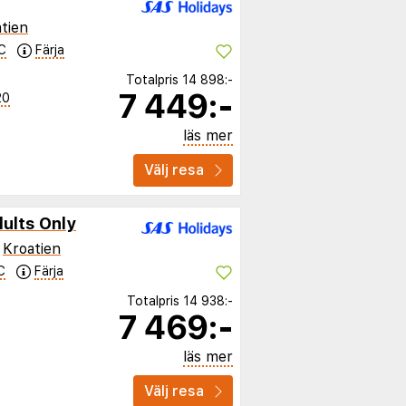
tien
C
Färja
Totalpris
14 898:-
7 449:-
20
läs mer
Välj resa
dults Only
,
Kroatien
C
Färja
Totalpris
14 938:-
7 469:-
läs mer
Välj resa