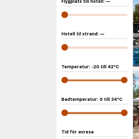
Flygplats till hotell:
—
Hotell til strand:
—
Temperatur:
-20
till
42
°C
Badtemperatur:
0
till
34
°C
Tid för avresa