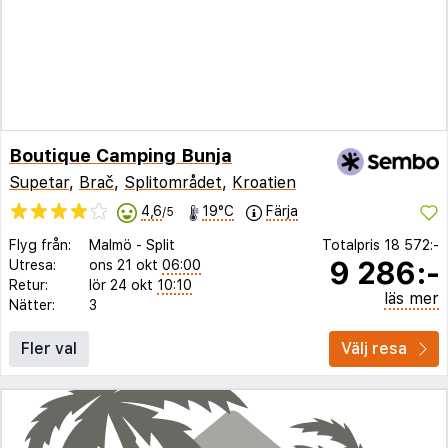
Boutique Camping Bunja
Supetar
,
Brač
,
Splitområdet
,
Kroatien
4,6
19°C
Färja
/5
Flyg från:
Malmö
-
Split
Totalpris
18 572:-
9 286:-
Utresa:
ons 21 okt
06:00
Retur:
lör 24 okt
10:10
läs mer
Nätter:
3
Fler val
Välj resa