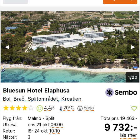
◀︎
▶︎
1/20
Bluesun Hotel Elaphusa
Bol
,
Brač
,
Splitområdet
,
Kroatien
4,4
20°C
Färja
/5
Flyg från:
Malmö
-
Split
Totalpris
19 463:-
9 732:-
Utresa:
ons 21 okt
06:00
Retur:
lör 24 okt
10:10
läs mer
Nätter:
3