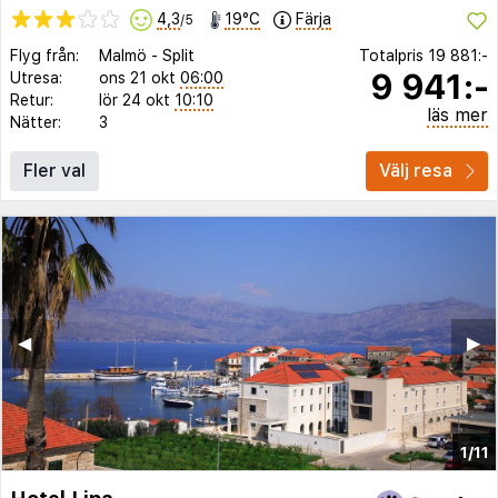
4,3
19°C
Färja
/5
Flyg från:
Malmö
-
Split
Totalpris
19 881:-
9 941:-
Utresa:
ons 21 okt
06:00
Retur:
lör 24 okt
10:10
läs mer
Nätter:
3
Fler val
Välj resa
◀︎
▶︎
1/11