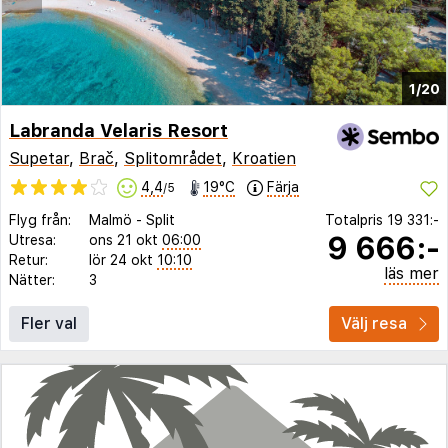
1/20
Labranda Velaris Resort
Supetar
,
Brač
,
Splitområdet
,
Kroatien
4,4
19°C
Färja
/5
Flyg från:
Malmö
-
Split
Totalpris
19 331:-
9 666:-
Utresa:
ons 21 okt
06:00
Retur:
lör 24 okt
10:10
läs mer
Nätter:
3
Fler val
Välj resa