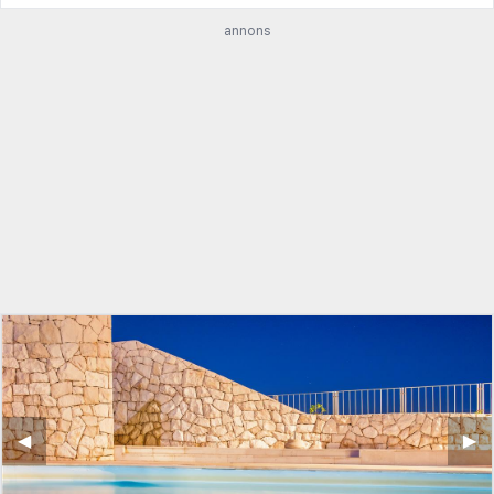
annons
◀︎
▶︎