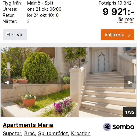
Flyg från:
Malmö
-
Split
Totalpris
19 842:-
9 921:-
Utresa:
ons 21 okt
06:00
Retur:
lör 24 okt
10:10
läs mer
Nätter:
3
Fler val
Välj resa
◀︎
▶︎
1/32
Apartments Maria
Supetar
,
Brač
,
Splitområdet
,
Kroatien