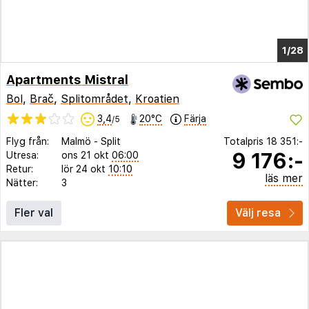
1/23
Apartments Mistral
Bol
,
Brač
,
Splitområdet
,
Kroatien
3,4
20°C
Färja
/5
Flyg från:
Malmö
-
Split
Totalpris
18 351:-
9 176:-
Utresa:
ons 21 okt
06:00
Retur:
lör 24 okt
10:10
läs mer
Nätter:
3
Fler val
Välj resa