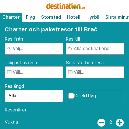
Charter
Flyg
Storstad
Hotell
Hyrbil
Sista minu
Charter och paketresor till Brač
Res från
Res till
Tidigast avresa
Senaste hemresa
Reslängd
Direktflyg
Resenärer
Vuxna
2