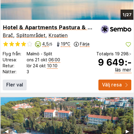
1/27
Hotel & Apartments Pastura & Mendula
Brač
,
Splitområdet
,
Kroatien
4,5
19°C
Färja
/5
Flyg från:
Malmö
-
Split
Totalpris
19 298:-
9 649:-
Utresa:
ons 21 okt
06:00
Retur:
lör 24 okt
10:10
läs mer
Nätter:
3
Fler val
Välj resa
◀︎
▶︎