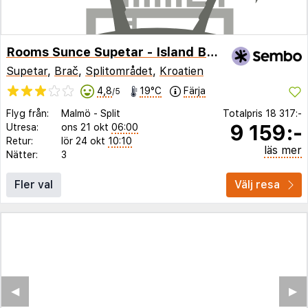
Rooms Sunce Supetar - Island Brac
Supetar
,
Brač
,
Splitområdet
,
Kroatien
4,8
19°C
Färja
/5
Flyg från:
Malmö
-
Split
Totalpris
18 317:-
9 159:-
Utresa:
ons 21 okt
06:00
Retur:
lör 24 okt
10:10
läs mer
Nätter:
3
Fler val
Välj resa
◀︎
▶︎