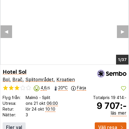
◀︎
▶︎
1/33
Hotel Sol
Bol
,
Brač
,
Splitområdet
,
Kroatien
4,6
20°C
Färja
/5
Flyg från:
Malmö
-
Split
Totalpris
19 414:-
9 707:-
Utresa:
ons 21 okt
06:00
Retur:
lör 24 okt
10:10
läs mer
Nätter:
3
Fler val
Välj resa