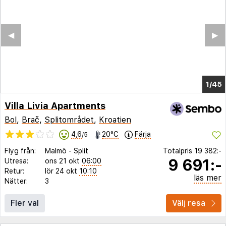
◀︎
▶︎
1/39
Villa Livia Apartments
Bol
,
Brač
,
Splitområdet
,
Kroatien
4,6
20°C
Färja
/5
Flyg från:
Malmö
-
Split
Totalpris
19 382:-
9 691:-
Utresa:
ons 21 okt
06:00
Retur:
lör 24 okt
10:10
läs mer
Nätter:
3
Fler val
Välj resa