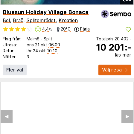
Bluesun Holiday Village Bonaca
Bol
,
Brač
,
Splitområdet
,
Kroatien
4,4
20°C
Färja
/5
Flyg från:
Malmö
-
Split
Totalpris
20 402:-
10 201:-
Utresa:
ons 21 okt
06:00
Retur:
lör 24 okt
10:10
läs mer
Nätter:
3
Fler val
Välj resa
◀︎
▶︎