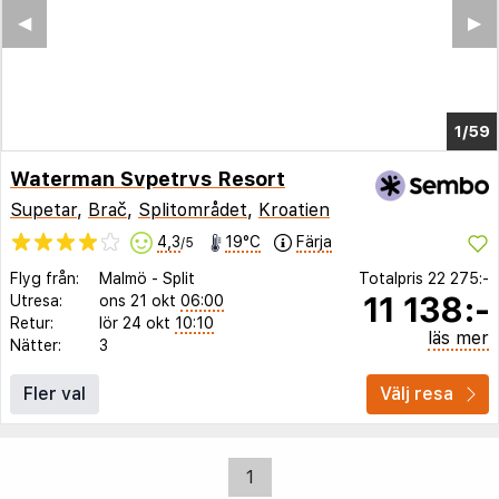
◀︎
▶︎
1/55
Waterman Svpetrvs Resort
Supetar
,
Brač
,
Splitområdet
,
Kroatien
4,3
19°C
Färja
/5
Flyg från:
Malmö
-
Split
Totalpris
22 275:-
11 138:-
Utresa:
ons 21 okt
06:00
Retur:
lör 24 okt
10:10
läs mer
Nätter:
3
Fler val
Välj resa
1