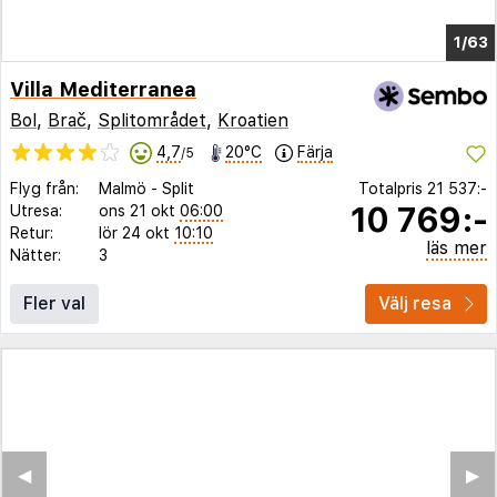
1/57
Villa Mediterranea
Bol
,
Brač
,
Splitområdet
,
Kroatien
4,7
20°C
Färja
/5
Flyg från:
Malmö
-
Split
Totalpris
21 537:-
10 769:-
Utresa:
ons 21 okt
06:00
Retur:
lör 24 okt
10:10
läs mer
Nätter:
3
Fler val
Välj resa
◀︎
▶︎