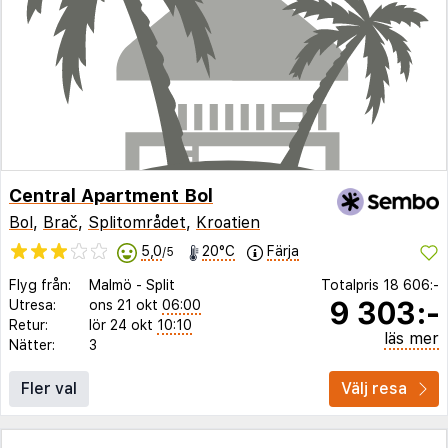
Central Apartment Bol
Bol
,
Brač
,
Splitområdet
,
Kroatien
5,0
20°C
Färja
/5
Flyg från:
Malmö
-
Split
Totalpris
18 606:-
9 303:-
Utresa:
ons 21 okt
06:00
Retur:
lör 24 okt
10:10
läs mer
Nätter:
3
Fler val
Välj resa