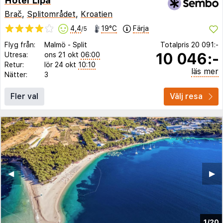
Hotel Lipa
Brač
,
Splitområdet
,
Kroatien
4,4
19°C
Färja
/5
Flyg från:
Malmö
-
Split
Totalpris
20 091:-
10 046:-
Utresa:
ons 21 okt
06:00
Retur:
lör 24 okt
10:10
läs mer
Nätter:
3
Fler val
Välj resa
◀︎
▶︎
1/20