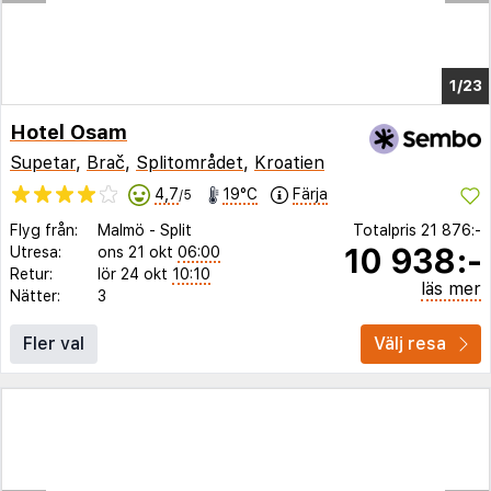
1/17
Hotel Osam
Supetar
,
Brač
,
Splitområdet
,
Kroatien
4,7
19°C
Färja
/5
Flyg från:
Malmö
-
Split
Totalpris
21 876:-
10 938:-
Utresa:
ons 21 okt
06:00
Retur:
lör 24 okt
10:10
läs mer
Nätter:
3
Fler val
Välj resa