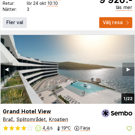
Retur:
lör 24 okt
10:10
läs mer
Nätter:
3
Fler val
Välj resa
◀︎
▶︎
1/22
Grand Hotel View
Brač
,
Splitområdet
,
Kroatien
4,4
19°C
Färja
/5