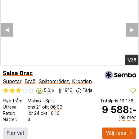
◀︎
▶︎
1/23
Salsa Brac
Supetar
,
Brač
,
Splitområdet
,
Kroatien
5,0
19°C
Färja
/5
Flyg från:
Malmö
-
Split
Totalpris
19 176:-
9 588:-
Utresa:
ons 21 okt
06:00
Retur:
lör 24 okt
10:10
läs mer
Nätter:
3
Fler val
Välj resa