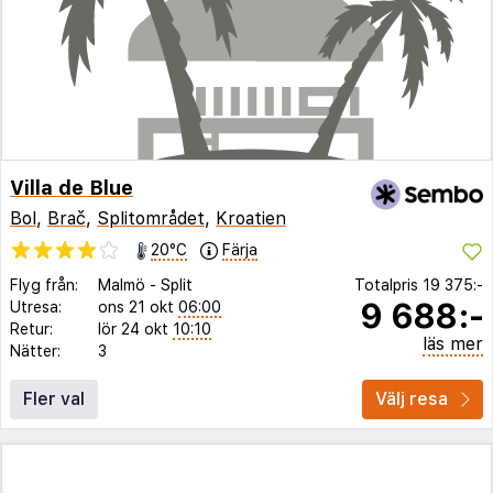
Villa de Blue
Bol
,
Brač
,
Splitområdet
,
Kroatien
20°C
Färja
Flyg från:
Malmö
-
Split
Totalpris
19 375:-
9 688:-
Utresa:
ons 21 okt
06:00
Retur:
lör 24 okt
10:10
läs mer
Nätter:
3
Fler val
Välj resa