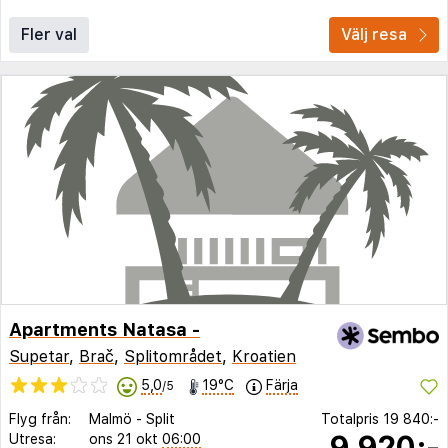
Fler val
Välj resa
Apartments Natasa -
Supetar
,
Brač
,
Splitområdet
,
Kroatien
5,0
19°C
Färja
/5
Flyg från:
Malmö
-
Split
Totalpris
19 840:-
9 920:-
Utresa:
ons 21 okt
06:00