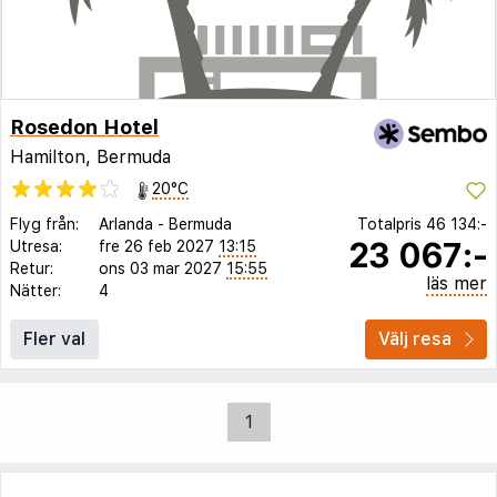
Rosedon Hotel
Hamilton, Bermuda
20°C
Flyg från:
Arlanda
-
Bermuda
Totalpris
46 134:-
23 067:-
Utresa:
fre 26 feb 2027
13:15
Retur:
ons 03 mar 2027
15:55
läs mer
Nätter:
4
Fler val
Välj resa
1