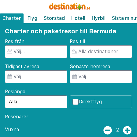
Charter
Flyg
Storstad
Hotell
Hyrbil
Sista minu
Charter och paketresor till Bermuda
Res från
Res till
Tidigast avresa
Senaste hemresa
Reslängd
Direktflyg
Resenärer
Vuxna
2