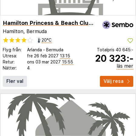
Hamilton Princess & Beach Club - A Fairmont Hotel
Hamilton, Bermuda
20°C
Flyg från:
Arlanda
-
Bermuda
Totalpris
40 645:-
20 323:-
Utresa:
fre 26 feb 2027
13:15
Retur:
ons 03 mar 2027
15:55
läs mer
Nätter:
4
Fler val
Välj resa