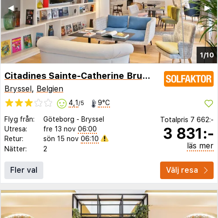
◀︎
▶︎
1/10
Citadines Sainte-Catherine Brussels
Bryssel
,
Belgien
4,1
9°C
/5
Flyg från:
Göteborg
-
Bryssel
Totalpris
7 662:-
3 831:-
Utresa:
fre 13 nov
06:00
Retur:
sön 15 nov
06:10
läs mer
Nätter:
2
Fler val
Välj resa