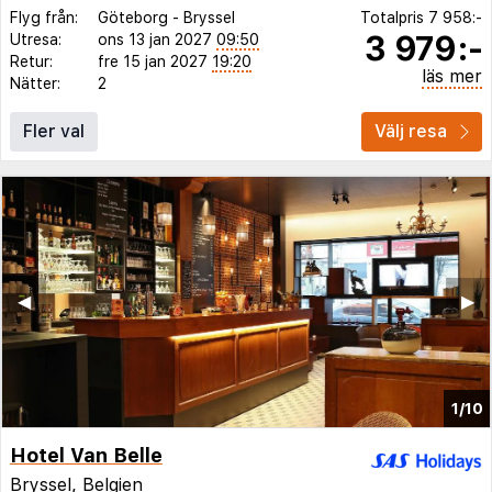
Flyg från:
Göteborg
-
Bryssel
Totalpris
7 958:-
3 979:-
Utresa:
ons 13 jan 2027
09:50
Retur:
fre 15 jan 2027
19:20
läs mer
Nätter:
2
Fler val
Välj resa
◀︎
▶︎
1/10
Hotel Van Belle
Bryssel
,
Belgien