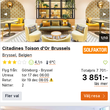
◀︎
▶︎
1/10
Citadines Toison d'Or Brussels
Bryssel
,
Belgien
4,1
6°C
/5
Flyg från:
Göteborg
-
Bryssel
Totalpris
7 701:-
3 851:-
Utresa:
tor 17 dec
06:00
Retur:
lör 19 dec
08:05
läs mer
Nätter:
2
Fler val
Välj resa