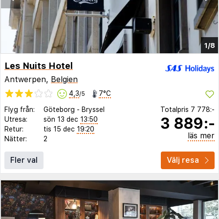
1/8
Les Nuits Hotel
Antwerpen,
Belgien
4,3
7°C
/5
Flyg från:
Göteborg
-
Bryssel
Totalpris
7 778:-
3 889:-
Utresa:
sön 13 dec
13:50
Retur:
tis 15 dec
19:20
läs mer
Nätter:
2
Fler val
Välj resa