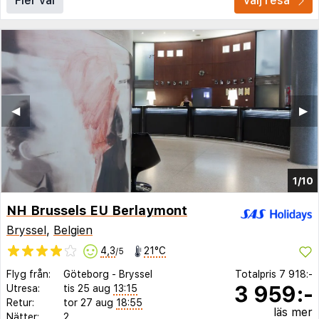
Fler val
Välj resa
◀︎
▶︎
1/10
NH Brussels EU Berlaymont
Bryssel
,
Belgien
4,3
21°C
/5
Flyg från:
Göteborg
-
Bryssel
Totalpris
7 918:-
3 959:-
Utresa:
tis 25 aug
13:15
Retur:
tor 27 aug
18:55
läs mer
Nätter:
2