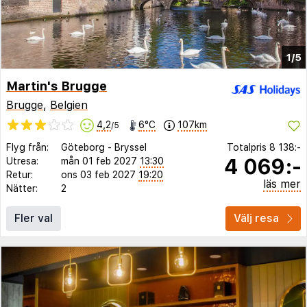
1/5
Martin's Brugge
Brugge
,
Belgien
4,2
6°C
107km
/5
Flyg från:
Göteborg
-
Bryssel
Totalpris
8 138:-
4 069:-
Utresa:
mån 01 feb 2027
13:30
Retur:
ons 03 feb 2027
19:20
läs mer
Nätter:
2
Fler val
Välj resa