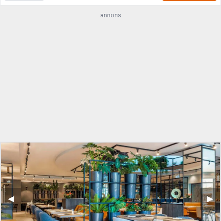
annons
◀︎
▶︎