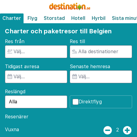
Charter
Flyg
Storstad
Hotell
Hyrbil
Sista minu
Charter och paketresor till Belgien
Res från
Res till
Tidigast avresa
Senaste hemresa
Reslängd
Direktflyg
Resenärer
Vuxna
2