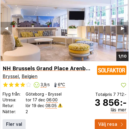
◀︎
▶︎
1/10
NH Brussels Grand Place Arenberg
Bryssel
,
Belgien
3,9
6°C
/5
Flyg från:
Göteborg
-
Bryssel
Totalpris
7 712:-
3 856:-
Utresa:
tor 17 dec
06:00
Retur:
lör 19 dec
08:05
läs mer
Nätter:
2
Fler val
Välj resa