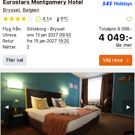
Eurostars Montgomery Hotel
Bryssel
,
Belgien
4,1
6°C
/5
Flyg från:
Göteborg
-
Bryssel
Totalpris
8 098:-
4 049:-
Utresa:
ons 13 jan 2027
09:50
Retur:
fre 15 jan 2027
19:20
läs mer
Nätter:
2
Fler val
Välj resa
◀︎
▶︎