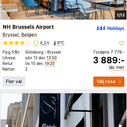
1/12
NH Brussels Airport
Bryssel
,
Belgien
4,2
6°C
/5
Flyg från:
Göteborg
-
Bryssel
Totalpris
7 778:-
3 889:-
Utresa:
sön 13 dec
13:50
Retur:
tis 15 dec
19:20
läs mer
Nätter:
2
Fler val
Välj resa
◀︎
▶︎