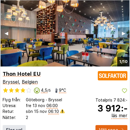
◀︎
▶︎
1/10
Thon Hotel EU
Bryssel
,
Belgien
4,5
9°C
/5
Flyg från:
Göteborg
-
Bryssel
Totalpris
7 824:-
3 912:-
Utresa:
fre 13 nov
06:00
Retur:
sön 15 nov
06:10
läs mer
Nätter:
2