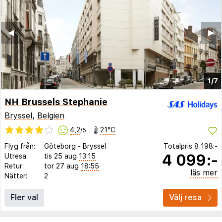
◀︎
▶︎
1/7
NH Brussels Stephanie
Bryssel
,
Belgien
4,2
21°C
/5
Flyg från:
Göteborg
-
Bryssel
Totalpris
8 198:-
4 099:-
Utresa:
tis 25 aug
13:15
Retur:
tor 27 aug
18:55
läs mer
Nätter:
2
Fler val
Välj resa