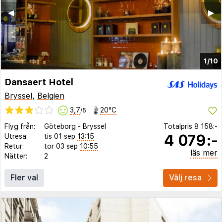
◀︎
▶︎
1/10
Dansaert Hotel
Bryssel
,
Belgien
3,7
20°C
/5
Flyg från:
Göteborg
-
Bryssel
Totalpris
8 158:-
4 079:-
Utresa:
tis 01 sep
13:15
Retur:
tor 03 sep
10:55
läs mer
Nätter:
2
Fler val
Välj resa