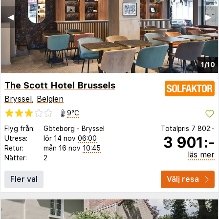
◀︎
▶︎
1/10
The Scott Hotel Brussels
Bryssel
,
Belgien
9°C
Flyg från:
Göteborg
-
Bryssel
Totalpris
7 802:-
3 901:-
Utresa:
lör 14 nov
06:00
Retur:
mån 16 nov
10:45
läs mer
Nätter:
2
Fler val
Välj resa