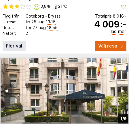
3,8
21°C
/5
Flyg från:
Göteborg
-
Bryssel
Totalpris
8 018:-
4 009:-
Utresa:
tis 25 aug
13:15
Retur:
tor 27 aug
18:55
läs mer
Nätter:
2
Fler val
Välj resa
◀︎
▶︎
1/9