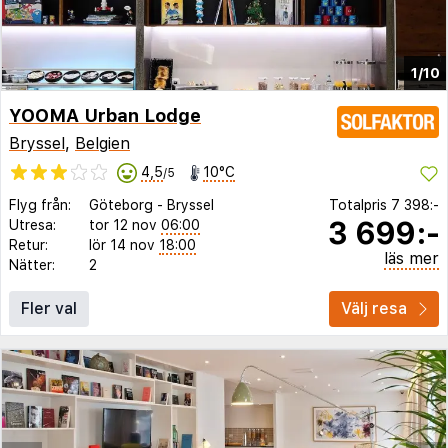
1/10
YOOMA Urban Lodge
Bryssel
,
Belgien
4,5
10°C
/5
Flyg från:
Göteborg
-
Bryssel
Totalpris
7 398:-
3 699:-
Utresa:
tor 12 nov
06:00
Retur:
lör 14 nov
18:00
läs mer
Nätter:
2
Fler val
Välj resa