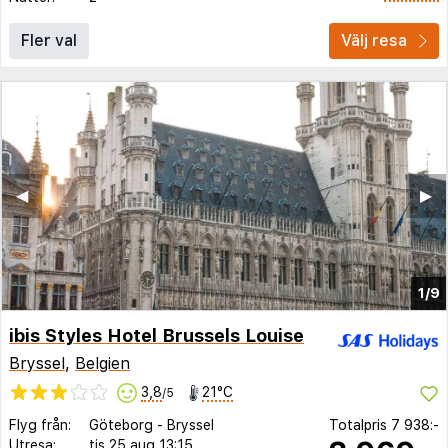
Fler val
Välj resa
◀︎
▶︎
1/9
ibis Styles Hotel Brussels Louise
Bryssel
,
Belgien
3,8
21°C
/5
Flyg från:
Göteborg
-
Bryssel
Totalpris
7 938:-
Utresa:
tis 25 aug
13:15