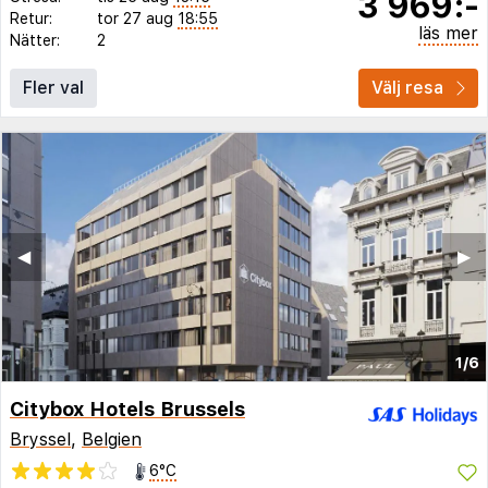
3 969:-
Retur:
tor 27 aug
18:55
läs mer
Nätter:
2
Fler val
Välj resa
◀︎
▶︎
1/6
Citybox Hotels Brussels
Bryssel
,
Belgien
6°C