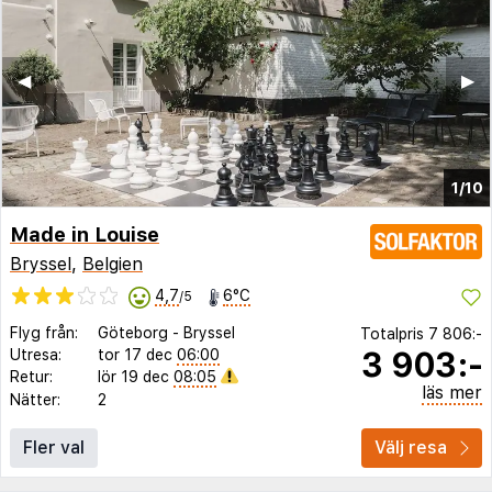
◀︎
▶︎
1/10
Made in Louise
Bryssel
,
Belgien
4,7
6°C
/5
Flyg från:
Göteborg
-
Bryssel
Totalpris
7 806:-
3 903:-
Utresa:
tor 17 dec
06:00
Retur:
lör 19 dec
08:05
läs mer
Nätter:
2
Fler val
Välj resa