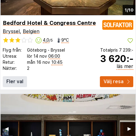
1/10
Bedford Hotel & Congress Centre
Bryssel
,
Belgien
4,0
9°C
/5
Flyg från:
Göteborg
-
Bryssel
Totalpris
7 239:-
3 620:-
Utresa:
lör 14 nov
06:00
Retur:
mån 16 nov
10:45
läs mer
Nätter:
2
Fler val
Välj resa
◀︎
▶︎