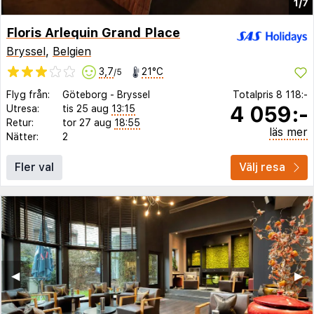
1/7
Floris Arlequin Grand Place
Bryssel
,
Belgien
3,7
21°C
/5
Flyg från:
Göteborg
-
Bryssel
Totalpris
8 118:-
4 059:-
Utresa:
tis 25 aug
13:15
Retur:
tor 27 aug
18:55
läs mer
Nätter:
2
Fler val
Välj resa
◀︎
▶︎