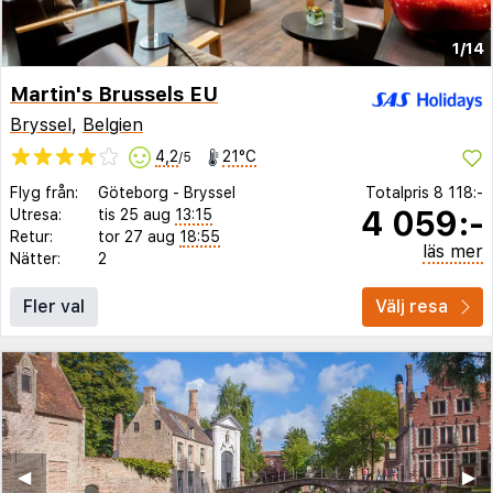
1/14
Martin's Brussels EU
Bryssel
,
Belgien
4,2
21°C
/5
Flyg från:
Göteborg
-
Bryssel
Totalpris
8 118:-
4 059:-
Utresa:
tis 25 aug
13:15
Retur:
tor 27 aug
18:55
läs mer
Nätter:
2
Fler val
Välj resa
◀︎
▶︎