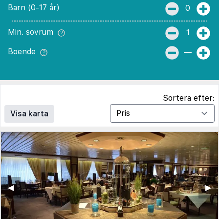
Barn (0-17 år)
0
Min. sovrum
1
Boende
—
Sortera efter:
Visa karta
◀︎
▶︎