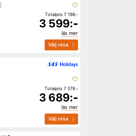
C
Totalpris
7 198:-
3 599:-
läs mer
Välj resa
Totalpris
7 378:-
3 689:-
läs mer
Välj resa