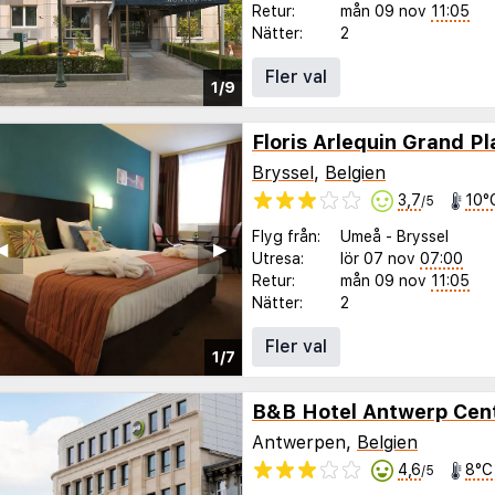
Retur:
mån 09 nov
11:05
Nätter:
2
Fler val
1/9
Floris Arlequin Grand P
Bryssel
,
Belgien
3,7
10°
/5
Flyg från:
Umeå
-
Bryssel
◀︎
▶︎
Utresa:
lör 07 nov
07:00
Retur:
mån 09 nov
11:05
Nätter:
2
Fler val
1/7
B&B Hotel Antwerp Cen
Antwerpen,
Belgien
4,6
8°C
/5