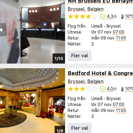
NH Brussels EU Berlay
Bryssel
,
Belgien
4,3
10°
/5
Flyg från:
Umeå
-
Bryssel
◀︎
▶︎
Utresa:
lör 07 nov
07:00
Retur:
mån 09 nov
11:05
Nätter:
2
Fler val
1/10
Bedford Hotel & Congre
Bryssel
,
Belgien
4,0
10°
/5
Flyg från:
Umeå
-
Bryssel
◀︎
▶︎
Utresa:
lör 07 nov
07:00
Retur:
mån 09 nov
11:05
Nätter:
2
Fler val
1/9