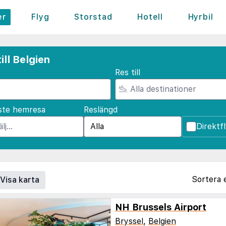
er
Flyg
Storstad
Hotell
Hyrbil
ll Belgien
Res till
ste hemresa
Reslängd
Direktf
Sortera 
Visa karta
NH Brussels Airport
Bryssel
,
Belgien