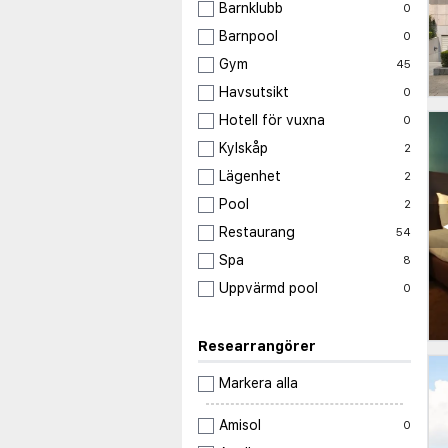
Barnklubb
0
Barnpool
0
Gym
45
Havsutsikt
0
Hotell för vuxna
0
Kylskåp
2
Lägenhet
2
Pool
2
Restaurang
54
Spa
8
Uppvärmd pool
0
Researrangörer
Markera alla
Amisol
0