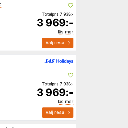
C
Totalpris
7 938:-
3 969:-
läs mer
Välj resa
Totalpris
7 938:-
3 969:-
läs mer
Välj resa