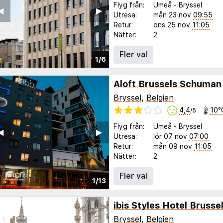
Flyg från:
Umeå
-
Bryssel
◀︎
▶︎
Utresa:
mån 23 nov
09:55
Retur:
ons 25 nov
11:05
Nätter:
2
Fler val
1/6
Aloft Brussels Schuman
Bryssel
,
Belgien
4,4
10°
/5
Flyg från:
Umeå
-
Bryssel
◀︎
▶︎
Utresa:
lör 07 nov
07:00
Retur:
mån 09 nov
11:05
Nätter:
2
Fler val
1/13
ibis Styles Hotel Brusse
Bryssel
,
Belgien