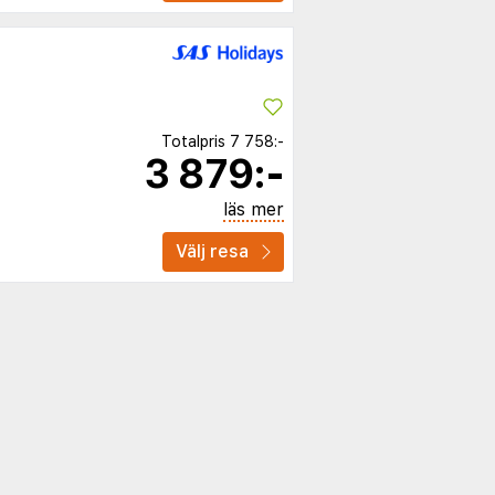
Totalpris
7 758:-
3 879:-
läs mer
Välj resa