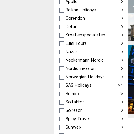
Apollo
0
Balkan Holidays
0
Corendon
0
Detur
0
Kroatienspecialisten
0
Lumi Tours
0
Nazar
0
Neckermann Nordic
0
Nordic Invasion
0
Norwegian Holidays
0
SAS Holidays
94
Sembo
↻
Solfaktor
0
Solresor
0
Spicy Travel
0
Sunweb
0