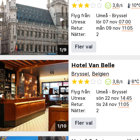
3,8
10°
/5
Flyg från:
Umeå
-
Bryssel
◀︎
▶︎
Utresa:
lör 07 nov
07:00
Retur:
mån 09 nov
11:05
Nätter:
2
Fler val
1/9
Hotel Van Belle
Bryssel
,
Belgien
3,8
8°C
/5
Flyg från:
Umeå
-
Bryssel
◀︎
▶︎
Utresa:
sön 22 nov
14:45
Retur:
tis 24 nov
11:05
Nätter:
2
Fler val
1/10