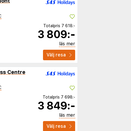
mont
C
Totalpris
7 618:-
3 809:-
läs mer
Välj resa
ss Centre
C
Totalpris
7 698:-
3 849:-
läs mer
Välj resa