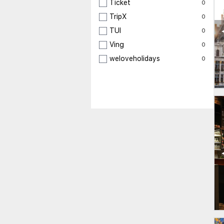
Ticket
0
TripX
0
TUI
0
Ving
0
weloveholidays
0