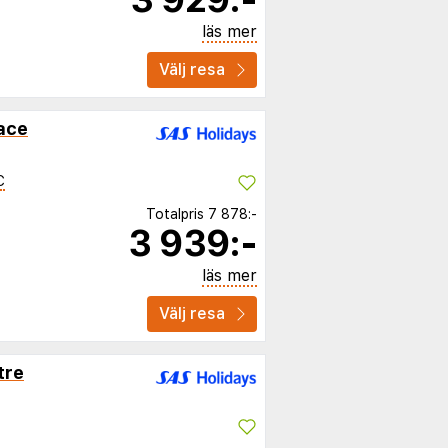
läs mer
Välj resa
lace
C
Totalpris
7 878:-
3 939:-
läs mer
Välj resa
tre