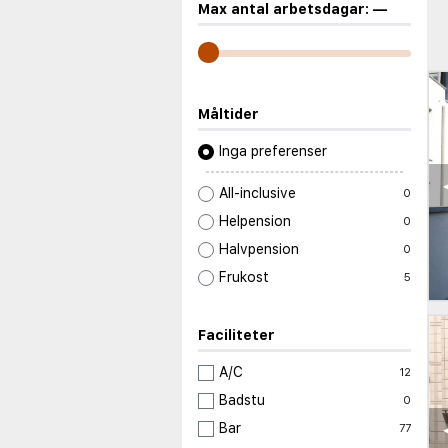
Max antal arbetsdagar:
—
Måltider
Inga preferenser
All-inclusive
0
Helpension
0
Halvpension
0
Frukost
5
Faciliteter
A/C
12
Badstu
0
Bar
77