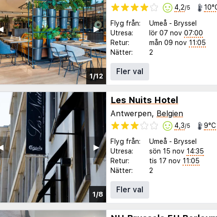
4,2
10°
/5
Flyg från:
Umeå
-
Bryssel
◀︎
▶︎
Utresa:
lör 07 nov
07:00
Retur:
mån 09 nov
11:05
Nätter:
2
Fler val
1/12
Les Nuits Hotel
Antwerpen,
Belgien
4,3
9°C
/5
Flyg från:
Umeå
-
Bryssel
◀︎
▶︎
Utresa:
sön 15 nov
14:35
Retur:
tis 17 nov
11:05
Nätter:
2
Fler val
1/8