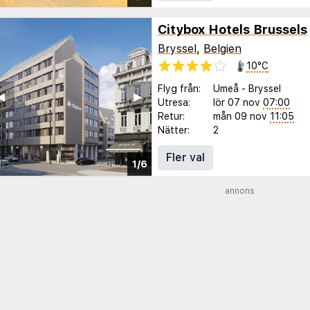
Citybox Hotels Brussels
Bryssel
,
Belgien
10°C
Flyg från:
Umeå
-
Bryssel
◀︎
▶︎
Utresa:
lör 07 nov
07:00
Retur:
mån 09 nov
11:05
Nätter:
2
Fler val
1/6
annons