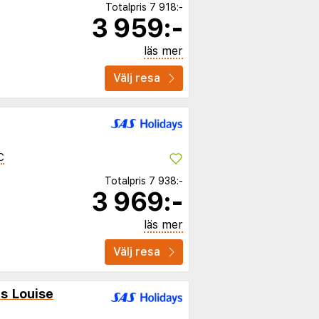
Totalpris
7 918:-
3 959:-
läs mer
Välj resa
C
Totalpris
7 938:-
3 969:-
läs mer
Välj resa
ls Louise