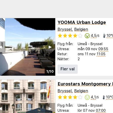
YOOMA Urban Lodge
Bryssel
,
Belgien
4,5
10°
/5
Flyg från:
Umeå
-
Bryssel
◀︎
▶︎
Utresa:
mån 09 nov
09:55
Retur:
ons 11 nov
11:05
Nätter:
2
Fler val
1/10
Eurostars Montgomery 
Bryssel
,
Belgien
4,1
10°
/5
Flyg från:
Umeå
-
Bryssel
◀︎
▶︎
Utresa:
lör 07 nov
07:00