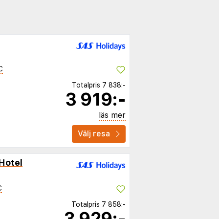
C
Totalpris
7 838:-
3 919:-
läs mer
Välj resa
Hotel
C
Totalpris
7 858:-
3 929:-