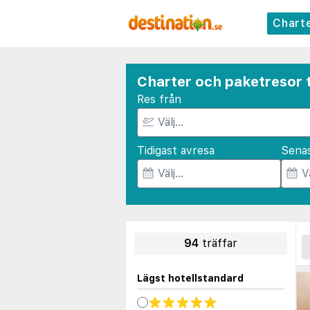
Chart
Charter och paketresor ti
Res från
Tidigast avresa
Sena
94
träffar
Lägst hotellstandard