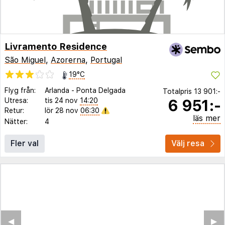
Livramento Residence
São Miguel
,
Azorerna
,
Portugal
19°C
Flyg från:
Arlanda
-
Ponta Delgada
Totalpris
13 901:-
6 951:-
Utresa:
tis 24 nov
14:20
Retur:
lör 28 nov
06:30
läs mer
Nätter:
4
Fler val
Välj resa
◀︎
▶︎