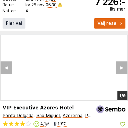
7 226:-
Retur:
lör 28 nov
06:30
läs mer
Nätter:
4
Fler val
Välj resa
◀︎
▶︎
1/3
VIP Executive Azores Hotel
Ponta Delgada
,
São Miguel
,
Azorerna
,
Portugal
4,1
19°C
/5