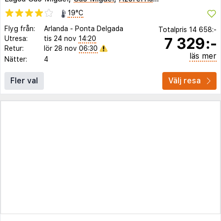
19°C
Flyg från:
Arlanda
-
Ponta Delgada
Totalpris
14 658:-
7 329:-
Utresa:
tis 24 nov
14:20
Retur:
lör 28 nov
06:30
läs mer
Nätter:
4
Fler val
Välj resa