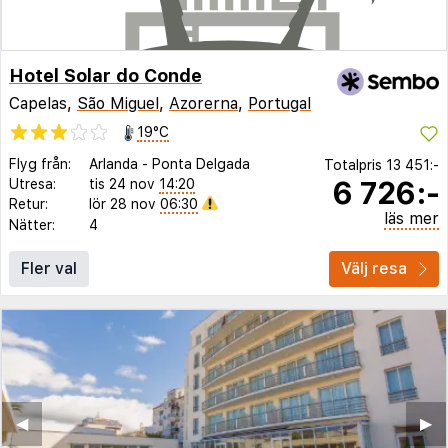
Hotel Solar do Conde
Capelas,
São Miguel
,
Azorerna
,
Portugal
19°C
Flyg från:
Arlanda
-
Ponta Delgada
Totalpris
13 451:-
6 726:-
Utresa:
tis 24 nov
14:20
Retur:
lör 28 nov
06:30
läs mer
Nätter:
4
Fler val
Välj resa
◀︎
▶︎