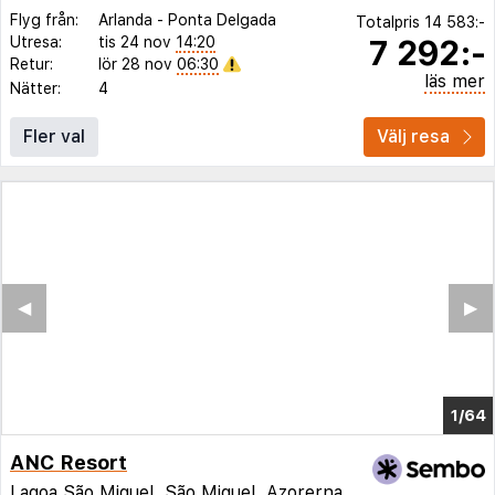
Flyg från:
Arlanda
-
Ponta Delgada
Totalpris
14 583:-
7 292:-
Utresa:
tis 24 nov
14:20
Retur:
lör 28 nov
06:30
läs mer
Nätter:
4
Fler val
Välj resa
◀︎
▶︎
1/60
ANC Resort
Lagoa São Miguel,
São Miguel
,
Azorerna
,
Portugal