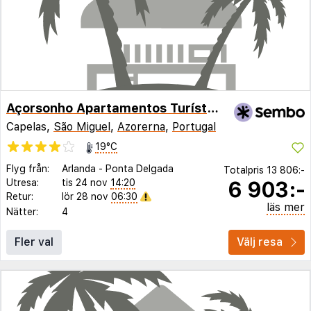
Açorsonho Apartamentos Turísticos
Capelas,
São Miguel
,
Azorerna
,
Portugal
19°C
Flyg från:
Arlanda
-
Ponta Delgada
Totalpris
13 806:-
6 903:-
Utresa:
tis 24 nov
14:20
Retur:
lör 28 nov
06:30
läs mer
Nätter:
4
Fler val
Välj resa