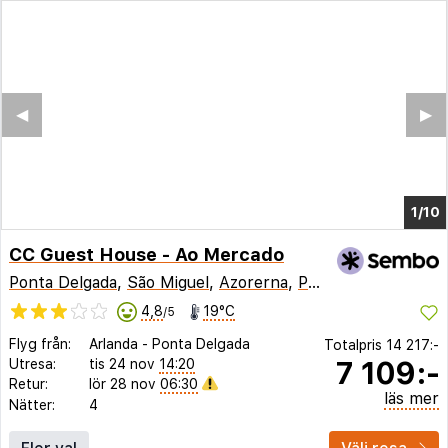
◀︎
▶︎
1/2
CC Guest House - Ao Mercado
Ponta Delgada
,
São Miguel
,
Azorerna
,
Portugal
4,8
19°C
/5
Flyg från:
Arlanda
-
Ponta Delgada
Totalpris
14 217:-
7 109:-
Utresa:
tis 24 nov
14:20
Retur:
lör 28 nov
06:30
läs mer
Nätter:
4