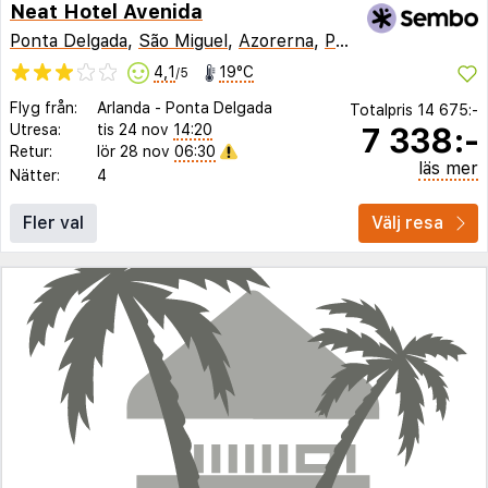
Neat Hotel Avenida
Ponta Delgada
,
São Miguel
,
Azorerna
,
Portugal
4,1
19°C
/5
Flyg från:
Arlanda
-
Ponta Delgada
Totalpris
14 675:-
7 338:-
Utresa:
tis 24 nov
14:20
Retur:
lör 28 nov
06:30
läs mer
Nätter:
4
Fler val
Välj resa