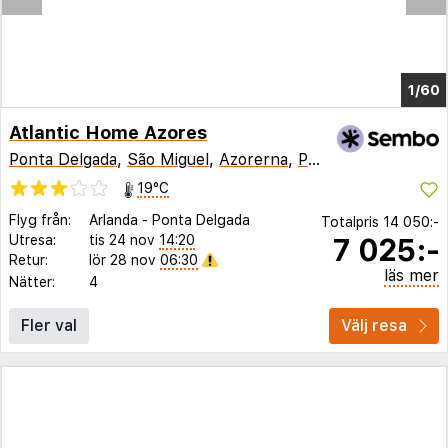
1/55
Atlantic Home Azores
Ponta Delgada
,
São Miguel
,
Azorerna
,
Portugal
19°C
Flyg från:
Arlanda
-
Ponta Delgada
Totalpris
14 050:-
7 025:-
Utresa:
tis 24 nov
14:20
Retur:
lör 28 nov
06:30
läs mer
Nätter:
4
Fler val
Välj resa