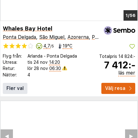
1/49
Whales Bay Hotel
Ponta Delgada
,
São Miguel
,
Azorerna
,
Portugal
4,7
19°C
/5
Flyg från:
Arlanda
-
Ponta Delgada
Totalpris
14 824:-
7 412:-
Utresa:
tis 24 nov
14:20
Retur:
lör 28 nov
06:30
läs mer
Nätter:
4
Fler val
Välj resa
◀︎
▶︎