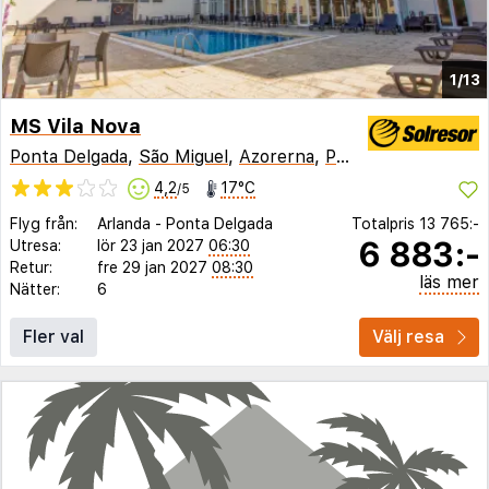
1/13
MS Vila Nova
Ponta Delgada
,
São Miguel
,
Azorerna
,
Portugal
4,2
17°C
/5
Flyg från:
Arlanda
-
Ponta Delgada
Totalpris
13 765:-
6 883:-
Utresa:
lör 23 jan 2027
06:30
Retur:
fre 29 jan 2027
08:30
läs mer
Nätter:
6
Fler val
Välj resa