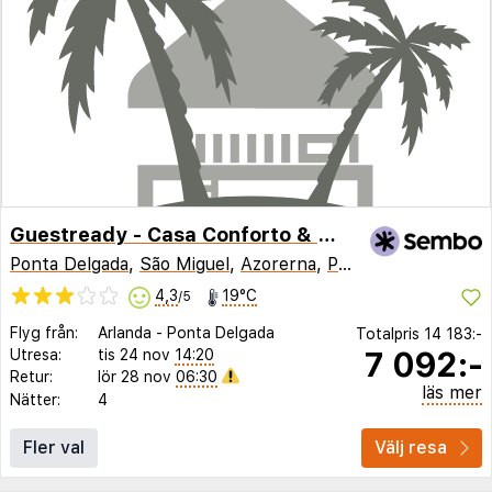
Guestready - Casa Conforto & Chiado
Ponta Delgada
,
São Miguel
,
Azorerna
,
Portugal
4,3
19°C
/5
Flyg från:
Arlanda
-
Ponta Delgada
Totalpris
14 183:-
7 092:-
Utresa:
tis 24 nov
14:20
Retur:
lör 28 nov
06:30
läs mer
Nätter:
4
Fler val
Välj resa