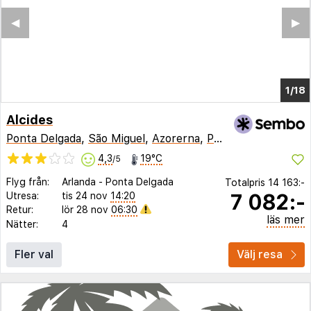
◀︎
▶︎
1/14
Alcides
Ponta Delgada
,
São Miguel
,
Azorerna
,
Portugal
4,3
19°C
/5
Flyg från:
Arlanda
-
Ponta Delgada
Totalpris
14 163:-
7 082:-
Utresa:
tis 24 nov
14:20
Retur:
lör 28 nov
06:30
läs mer
Nätter:
4
Fler val
Välj resa