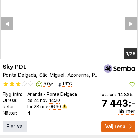
◀︎
▶︎
1/21
Sky PDL
Ponta Delgada
,
São Miguel
,
Azorerna
,
Portugal
5,0
19°C
/5
Flyg från:
Arlanda
-
Ponta Delgada
Totalpris
14 886:-
7 443:-
Utresa:
tis 24 nov
14:20
Retur:
lör 28 nov
06:30
läs mer
Nätter:
4
Fler val
Välj resa