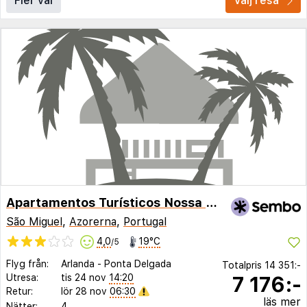
Fler val
Välj resa
Apartamentos Turísticos Nossa Senhora da Estrela
São Miguel
,
Azorerna
,
Portugal
4,0
19°C
/5
Flyg från:
Arlanda
-
Ponta Delgada
Totalpris
14 351:-
7 176:-
Utresa:
tis 24 nov
14:20
Retur:
lör 28 nov
06:30
läs mer
Nätter:
4