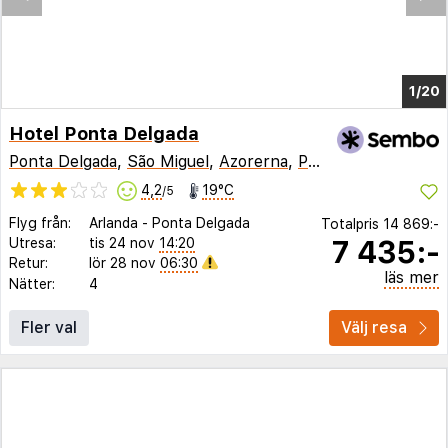
1/15
Hotel Ponta Delgada
Ponta Delgada
,
São Miguel
,
Azorerna
,
Portugal
4,2
19°C
/5
Flyg från:
Arlanda
-
Ponta Delgada
Totalpris
14 869:-
7 435:-
Utresa:
tis 24 nov
14:20
Retur:
lör 28 nov
06:30
läs mer
Nätter:
4
Fler val
Välj resa