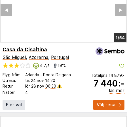
◀︎
▶︎
1/50
Casa da Cisaltina
São Miguel
,
Azorerna
,
Portugal
4,7
19°C
/5
Flyg från:
Arlanda
-
Ponta Delgada
Totalpris
14 879:-
7 440:-
Utresa:
tis 24 nov
14:20
Retur:
lör 28 nov
06:30
läs mer
Nätter:
4
Fler val
Välj resa