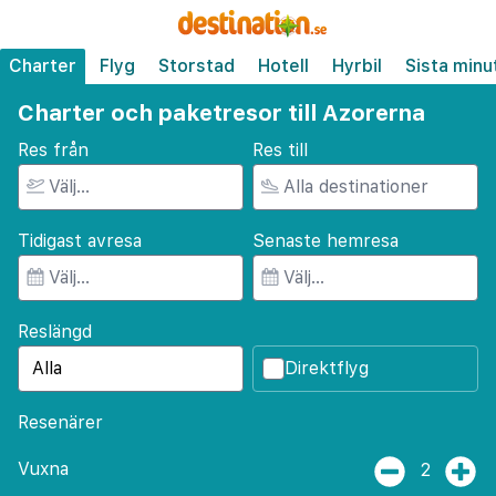
Charter
Flyg
Storstad
Hotell
Hyrbil
Sista minu
Charter och paketresor till Azorerna
Res från
Res till
Tidigast avresa
Senaste hemresa
Reslängd
Direktflyg
Resenärer
Vuxna
2