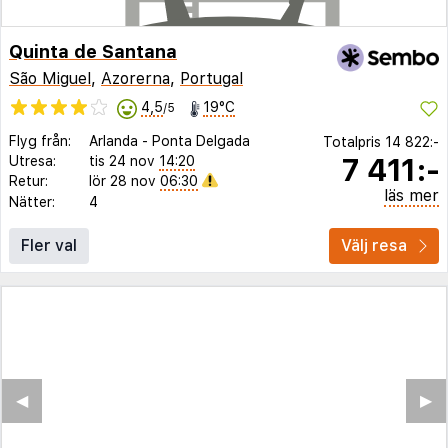
Quinta de Santana
São Miguel
,
Azorerna
,
Portugal
4,5
19°C
/5
Flyg från:
Arlanda
-
Ponta Delgada
Totalpris
14 822:-
7 411:-
Utresa:
tis 24 nov
14:20
Retur:
lör 28 nov
06:30
läs mer
Nätter:
4
Fler val
Välj resa
◀︎
▶︎