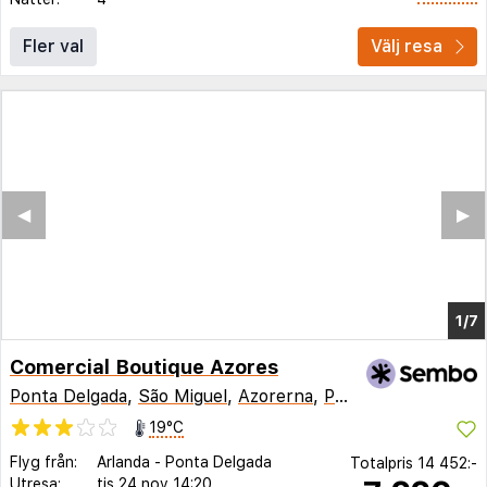
Fler val
Välj resa
Comercial Boutique Azores
Ponta Delgada
,
São Miguel
,
Azorerna
,
Portugal
19°C
Flyg från:
Arlanda
-
Ponta Delgada
Totalpris
14 452:-
Utresa:
tis 24 nov
14:20