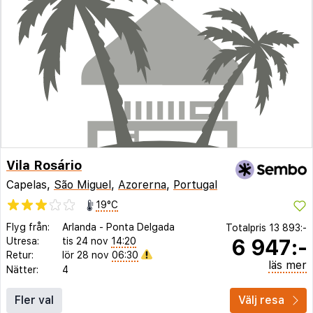
Vila Rosário
Capelas,
São Miguel
,
Azorerna
,
Portugal
19°C
Flyg från:
Arlanda
-
Ponta Delgada
Totalpris
13 893:-
6 947:-
Utresa:
tis 24 nov
14:20
Retur:
lör 28 nov
06:30
läs mer
Nätter:
4
Fler val
Välj resa