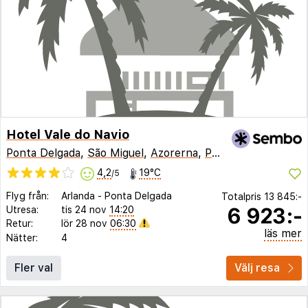
Hotel Vale do Navio
Ponta Delgada
,
São Miguel
,
Azorerna
,
Portugal
4,2
19°C
/5
Flyg från:
Arlanda
-
Ponta Delgada
Totalpris
13 845:-
6 923:-
Utresa:
tis 24 nov
14:20
Retur:
lör 28 nov
06:30
läs mer
Nätter:
4
Fler val
Välj resa