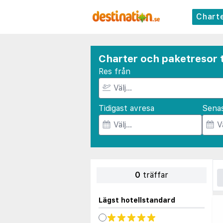
Chart
Charter och paketresor ti
Res från
Tidigast avresa
Sena
0
träffar
Lägst hotellstandard