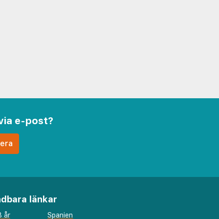
via e-post?
dbara länkar
 år
Spanien