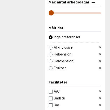
Max antal arbetsdagar:
—
Måltider
Inga preferenser
All-inclusive
0
Helpension
0
Halvpension
0
Frukost
0
Faciliteter
A/C
0
Badstu
0
Bar
0