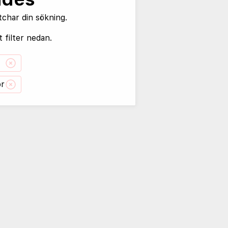
tchar din sökning.
 filter nedan.
or