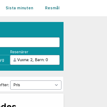
Sista minuten
Resmål
Resenärer
lyg
efter:
ades