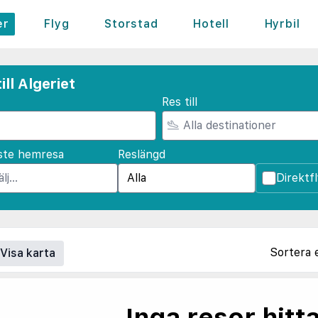
er
Flyg
Storstad
Hotell
Hyrbil
ll Algeriet
Res till
ste hemresa
Reslängd
Direktf
Sortera 
Visa karta
Inga resor hitt