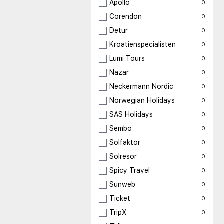
Apollo
0
Corendon
0
Detur
0
Kroatienspecialisten
0
Lumi Tours
0
Nazar
0
Neckermann Nordic
0
Norwegian Holidays
0
SAS Holidays
0
Sembo
0
Solfaktor
0
Solresor
0
Spicy Travel
0
Sunweb
0
Ticket
0
TripX
0