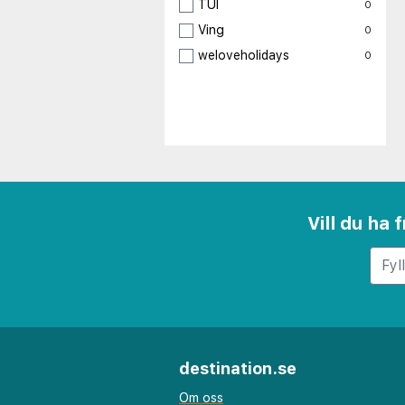
TUI
0
Ving
0
weloveholidays
0
Vill du ha
destination.se
Om oss