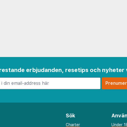
 frestande erbjudanden, resetips och nyheter 
Sök
Använ
Charter
Under 18