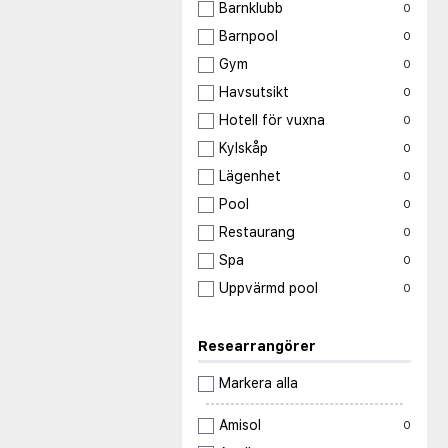
Barnklubb
0
Barnpool
0
Gym
0
Havsutsikt
0
Hotell för vuxna
0
Kylskåp
0
Lägenhet
0
Pool
0
Restaurang
0
Spa
0
Uppvärmd pool
0
Researrangörer
Markera alla
Amisol
0