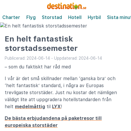
Charter
Flyg
Storstad
Hotell
Hyrbil
Sista minu
En helt fantastisk
storstadssemester
Publicerad: 2024-06-14 - Uppdaterad: 2024-06-14
– som du faktiskt har råd med
I vår är det små skillnader mellan ‘ganska bra’ och
‘helt fantastisk’ standard, i några av Europas
trevligaste storstäder. Just nu kostar det nämligen
väldigt lite att uppgradera hotellstandarden från
helt
medelmåttig
til
LYX
!
De bästa erbjudandena på paketresor till
europeiska storstäder