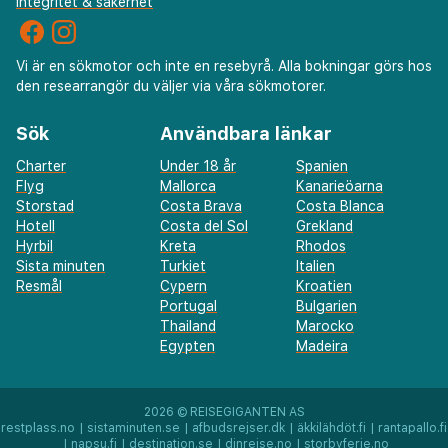
Integritet & säkerhet
Vi är en sökmotor och inte en resebyrå. Alla bokningar görs hos
den researrangör du väljer via våra sökmotorer.
Sök
Användbara länkar
Charter
Under 18 år
Spanien
Flyg
Mallorca
Kanarieöarna
Storstad
Costa Brava
Costa Blanca
Hotell
Costa del Sol
Grekland
Hyrbil
Kreta
Rhodos
Sista minuten
Turkiet
Italien
Resmål
Cypern
Kroatien
Portugal
Bulgarien
Thailand
Marocko
Egypten
Madeira
2026 ©
REISEGIGANTEN AS
restplass.no
|
sistaminuten.se
|
afbudsrejser.dk
|
äkkilähdöt.fi
|
rantapallo.fi
|
napsu.fi
|
destination.se
|
dinreise.no
|
storbyferie.no