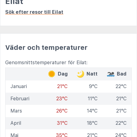
Eilat
Sök efter resor till Eilat
Väder och temperaturer
Genomsnittstemperaturer för Eilat:
Dag
Natt
Bad
Januari
21°C
9°C
22°C
Februari
23°C
11°C
21°C
Mars
26°C
14°C
21°C
April
31°C
18°C
22°C
Maj
35°C
21°C
24°C