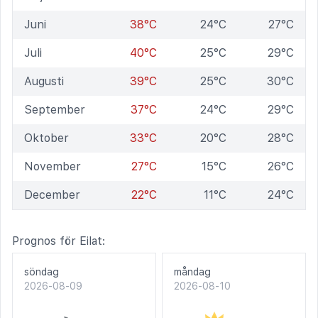
Juni
38°C
24°C
27°C
Juli
40°C
25°C
29°C
Augusti
39°C
25°C
30°C
September
37°C
24°C
29°C
Oktober
33°C
20°C
28°C
November
27°C
15°C
26°C
December
22°C
11°C
24°C
Prognos för Eilat:
söndag
måndag
2026-08-09
2026-08-10