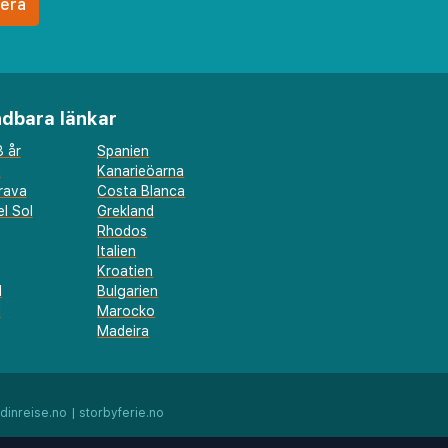
dbara länkar
 år
Spanien
a
Kanarieöarna
rava
Costa Blanca
l Sol
Grekland
Rhodos
Italien
Kroatien
l
Bulgarien
d
Marocko
Madeira
dinreise.no
|
storbyferie.no