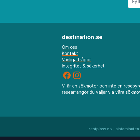
transport. Trappor och nivåsk
bland annat är det en brant 
till hotellet, en sträcka på c
ca 50 meter till en busshållpla
destination.se
Skiathos stad. Det är ca 500 
Tzaneria och ca 800 meter till
Om oss
Kontakt
sandstranden Vromolimnos. T
Vanliga frågor
korsas för att komma till str
Integritet & säkerhet
Vi är en sökmotor och inte en resebyr
researrangör du väljer via våra sökmot
restplass.no
|
sistaminuten