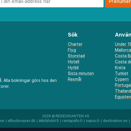
illnader inom hotell,
backe från transferbussen
a 100 meter att gå. Det är
ts och ca 7 kilometer till
Sök
Använ
meter till stranden
 den livliga
Charter
Under 18
Flyg
Mallorc
rafikerad väg måste
Storstad
Costa B
anden.
Hotell
Costa de
Hyrbil
Kreta
Sista minuten
Turkiet
Resmål
Cypern
å. Alla bokningar görs hos den
Portuga
orer.
Thailan
Egypten
2026 ©
REISEGIGANTEN AS
.se
|
afbudsrejser.dk
|
äkkilähdöt.fi
|
rantapallo.fi
|
napsu.fi
|
destination.se
|