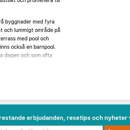
sutsikt och promenera till
vå byggnader med fyra
önt och lummigt område på
 terrass med pool och
finns också en barnpool.
la dagen och som ofta
en är det bara ca 500
å terrassen svidar om till
llen och serverar
, samt nyfångade
kså en supermarket. Wifi
tionen har öppet dagtid.
amkomlighet kommer
 frestande erbjudanden, resetips och nyheter 
tellet med separat