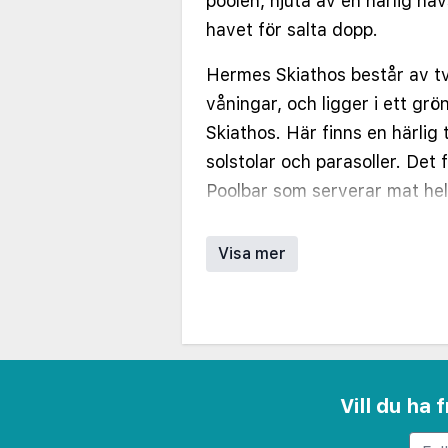
poolen, njuta av en härlig hav
havet för salta dopp.
Hermes Skiathos består av t
våningar, och ligger i ett gr
Skiathos. Här finns en härlig
solstolar och parasoller. Det 
Poolbar som serverar mat he
spelar musik. Ner till strand
meter. Poolbaren som ligger p
Visa mer
restaurangen Il Gusto på kvä
medelhavsinspirerade rätter
skaldjur. På hotellet finns oc
på hela hotellet ingår. Recep
På grund av problem med fr
Vill du ha
bagaget att tas direkt till ho