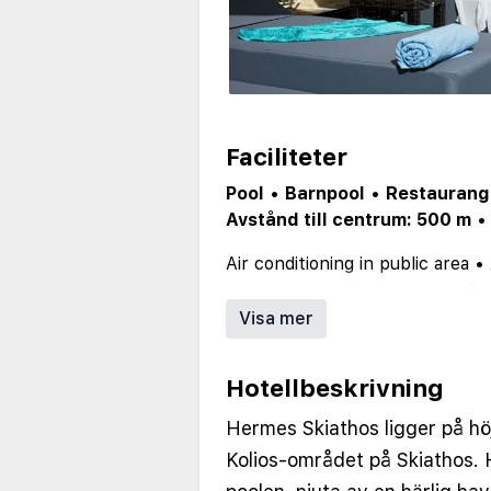
Faciliteter
Pool
•
Barnpool
•
Restaurang
Avstånd till centrum: 500 m
Air conditioning in public area
•
Internet in rooms
•
Laundry Se
Outdoor Parking
•
Reception
•
Visa mer
distanceToCenter: 500
•
numbe
Hotellbeskrivning
Hermes Skiathos ligger på hö
Kolios-området på Skiathos. 