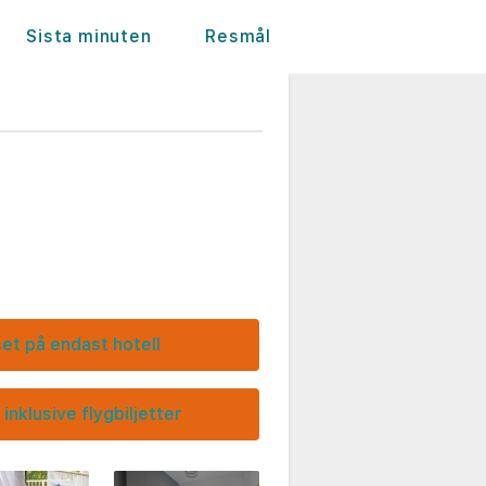
Sista minuten
Resmål
set på endast hotell
 inklusive flygbiljetter