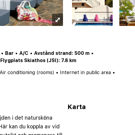
⤢
•
Bar
•
A/C
•
Avstånd strand: 500 m
•
•
Flygplats Skiathos (JSI): 7.8 km
Air conditioning (rooms)
•
Internet in public area
•
rvice
•
Lobby/lounge
•
Luggage storage
•
Restaurant
•
Safe in the room
•
distanceToBeach: 500
•
rOfPools: 2
•
distanceToSupermarket: 25
Karta
jden i det natursköna
Här kan du koppla av vid