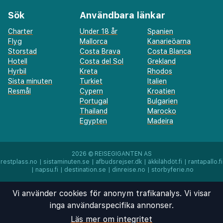
resa, max. antal passagerare 4)
Sök
Användbara länkar
Avgift för flygtransfer per barn: EUR 30 (enkel resa)
Charter
Under 18 år
Spanien
Det är möjligt att listan ovan inte är fullständig,
Flyg
Mallorca
Kanarieöarna
samt att avgifter och depositioner inte inkluderar
Storstad
Costa Brava
Costa Blanca
Hotell
Costa del Sol
Grekland
skatt. Observera att dessa kan komma att ändras.
Hyrbil
Kreta
Rhodos
Sista minuten
Turkiet
Italien
Endast registrerade gäster är tillåtna på boendets rum.
Resmål
Cypern
Kroatien
Kontaktfri incheckning och kontaktfri utcheckning är
Portugal
Bulgarien
tillgängliga.
Thailand
Marocko
Egypten
Madeira
2026 ©
REISEGIGANTEN AS
restplass.no
|
sistaminuten.se
|
afbudsrejser.dk
|
äkkilähdöt.fi
|
rantapallo.fi
|
napsu.fi
|
destination.se
|
dinreise.no
|
storbyferie.no
Vi använder cookies för anonym trafikanalys. Vi visar
inga användarspecifika annonser.
Läs mer om integritet