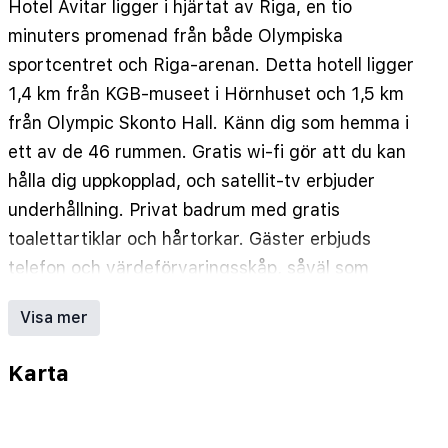
Hotel Avitar ligger i hjärtat av Riga, en tio
minuters promenad från både Olympiska
sportcentret och Riga-arenan. Detta hotell ligger
1,4 km från KGB-museet i Hörnhuset och 1,5 km
från Olympic Skonto Hall. Känn dig som hemma i
ett av de 46 rummen. Gratis wi-fi gör att du kan
hålla dig uppkopplad, och satellit-tv erbjuder
underhållning. Privat badrum med gratis
toalettartiklar och hårtorkar. Gäster erbjuds
telefon och värdeförvaringsskåp, såväl som
städning dagligen. Avstånd avrundas till närmsta
Visa mer
decimal.
Olympiska sportcentret - 0,5 km
Karta
Riga-arenan - 0,8 km
KGB-museet i Hörnhuset - 1,3 km