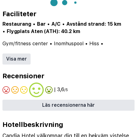
Faciliteter
Restaurang
•
Bar
•
A/C
•
Avstånd strand: 15 km
•
Flygplats Aten (ATH): 40.2 km
Gym/fitness center
•
Inomhuspool
•
Hiss
•
Utomhuspool
•
Restaurang
•
WiFi
•
Parkering
•
Luftkonditionering
•
Bar
•
Poolbar
•
Rökfritt
Visa mer
Recensioner
| 3,6
/5
Läs recensionerna här
Hotellbeskrivning
Candia Hotel välkomnar dig till en bekväm vistelse