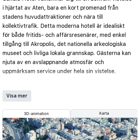
i hjärtat av Aten, bara en kort promenad från
stadens huvudattraktioner och nära till
kollektivtrafik. Detta moderna hotell är idealiskt
för både fritids- och affärsresenärer, med enkel
tillgång till Akropolis, det nationella arkeologiska
museet och livliga lokala grannskap. Gästerna kan
njuta av en avslappnande atmosfär och
uppmärksam service under hela sin vistelse.
Hotellet har en rad välutrustade rum, inklusive
enkel-, dubbel-, trippel- och familjealternativ.
Visa mer
Varje rum är designat för komfort, med
luftkonditionering, gratis Wi-Fi, satellit-TV och
Karta
3D-animation
eget badrum. Vissa rum erbjuder balkonger med
utsikt över staden, perfekta för att koppla av
efter en dag med sightseeing. Daglig städning