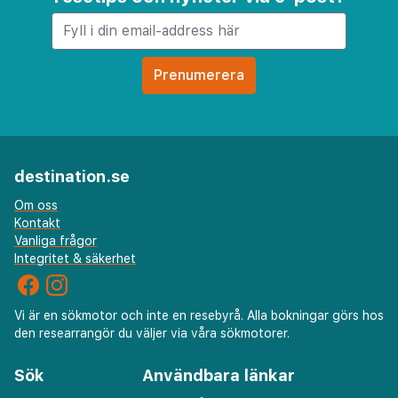
medan lågsäsongen erbjuder en tystare, mer
avslappnad upplevelse med färre folkmassor.
Observera att en skatt för klimatkrisresiliens
betalas lokalt vid ankomst. Oavsett om du
besöker för affärer eller nöje, erbjuder Candia
Hotel en bekväm och bekväm bas för ditt äventyr
i Aten.
destination.se
Om oss
Kontakt
Vanliga frågor
Integritet & säkerhet
Vi är en sökmotor och inte en resebyrå. Alla bokningar görs hos
den researrangör du väljer via våra sökmotorer.
Sök
Användbara länkar