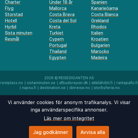
Charter
Under 18 år
Spanien
Flyg
Mallorca
Kanarieöarna
Storstad
Costa Brava
Costa Blanca
Hotell
Costa del Sol
Grekland
Hyrbil
Kreta
Rhodos
Sista minuten
Turkiet
Italien
Resmål
Cypern
Kroatien
Portugal
Bulgarien
Thailand
Marocko
Egypten
Madeira
2026 ©
REISEGIGANTEN AS
restplass.no
|
sistaminuten.se
|
afbudsrejser.dk
|
äkkilähdöt.fi
|
rantapallo.fi
|
napsu.fi
|
destination.se
|
dinreise.no
|
storbyferie.no
Vi använder cookies för anonym trafikanalys. Vi visar
inga användarspecifika annonser.
Läs mer om integritet
Jag godkänner
Avvisa alla