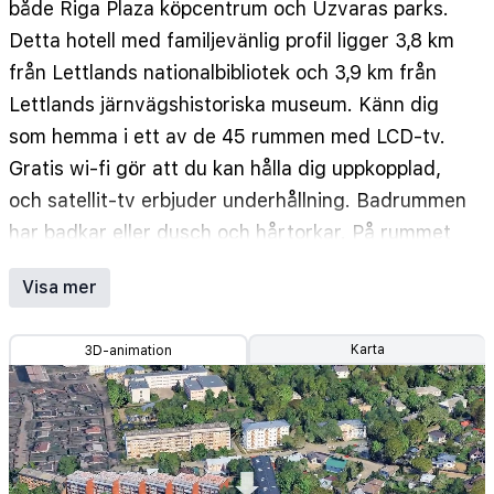
både Riga Plaza köpcentrum och Uzvaras parks.
Detta hotell med familjevänlig profil ligger 3,8 km
från Lettlands nationalbibliotek och 3,9 km från
Lettlands järnvägshistoriska museum. Känn dig
som hemma i ett av de 45 rummen med LCD-tv.
Gratis wi-fi gör att du kan hålla dig uppkopplad,
och satellit-tv erbjuder underhållning. Badrummen
har badkar eller dusch och hårtorkar. På rummet
finns telefon, värdeförvaringsskåp och skrivbord.
Visa mer
Avstånd avrundas till närmsta decimal.
Riga Plaza köpcentrum - 1,6 km
Karta
3D-animation
Uzvaras parks - 2,7 km
Golden Bowling Center - 3,4 km
Lettlands nationalbibliotek - 3,5 km
Lettlands järnvägshistoriska museum - 3,6 km