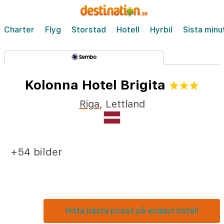
Charter
Flyg
Storstad
Hotell
Hyrbil
Sista minu
Kolonna Hotel Brigita
Riga
,
Lettland
+54 bilder
Hitta bästa priset på endast hotell