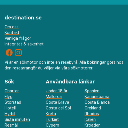
flerspråkig personal och bagageförvaring. Planerar du
ett event i Riga? På detta hotell finns det event- och
destination.se
konferensutrymmen på upp till 200 kvadratmeter,
däribland konferensrum och mötesrum. Avgiftsfri
Om oss
Kontakt
parkering erbjuds på plats. Passa på att dra nytta av
Vanliga frågor
bland annat gratis wi-fi, en souvenirbutik eller
Integritet & säkerhet
tidningskiosk och en frisersalong. Detta hotell har
även en tv i allmänt utrymme, hjälp med bokning av
biljetter och guidade turer och reception. Detta hotell
Vi är en sökmotor och inte en resebyrå. Alla bokningar görs hos
ger dig möjlighet att lyxa till det lite med rumsservice
den researrangör du väljer via våra sökmotorer.
(under begränsade tider). Släck törsten med din
Sök
Användbara länkar
favoritdrink i boendets bar. Här erbjuds en gratis
frukost att ta med på vardagar mellan 07.00 och 10.00.
Charter
Under 18 år
Spanien
Du kommer att ombes att betala följande avgifter
Flyg
Mallorca
Kanarieöarna
Storstad
Costa Brava
Costa Blanca
på boendet – avgifterna kan inkludera tillämpliga
Hotell
Costa del Sol
Grekland
skatter:
Hyrbil
Kreta
Rhodos
Sista minuten
Turkiet
Italien
Stadsskatt: 1.00 EUR per person per natt i upp till 10
Resmål
Cypern
Kroatien