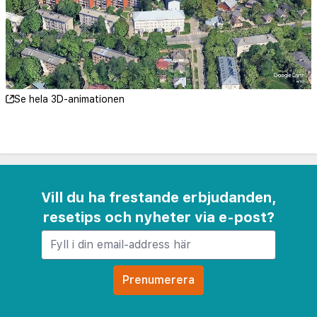
Rigas radio- och tv-torn - 4,2 km
SPICE - 4,4 km
Lettiska skyttarnas monument - 4,4 km
Lettlands vetenskapsakademi - 4,5 km
Ockupationsmuseet - 4,5 km
Se hela 3D-animationen
Svartbrödrahuset - 4,5 km
Rigas julmarknad - 4,5 km
Menzendorffs hus (museum i hus från 1695) - 4,5
km
Pilsetas kanalen - 4,6 km
Vill du ha frestande erbjudanden,
Town Hall - 4,6 km
resetips och nyheter via e-post?
Kolonna Hotel Brigita rekommenderar att du
använder flygplatsen Riga International Airport
(RIX) - 9,7 km
Gäster har tillgång till bland annat business-service,