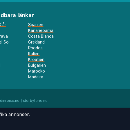
dbara länkar
 år
Spanien
a
Kanarieöarna
rava
Costa Blanca
l Sol
Grekland
Rhodos
Italien
Kroatien
l
Bulgarien
d
Marocko
Madeira
dinreise.no
|
storbyferie.no
fika annonser.