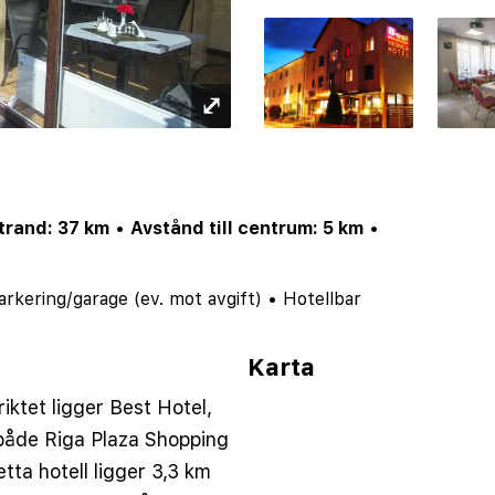
⤢
trand: 37 km
•
Avstånd till centrum: 5 km
•
arkering/garage (ev. mot avgift)
•
Hotellbar
Karta
iktet ligger Best Hotel,
 både Riga Plaza Shopping
ta hotell ligger 3,3 km