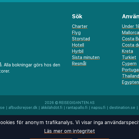
Sök
Använ
Charter
Under 18
Flyg
Mallorc
Storstad
Costa B
Hotell
Costa de
Hyrbil
Kreta
Sista minuten
Turkiet
Resmål
Cypern
å. Alla bokningar görs hos den
Portuga
orer.
Thailan
Egypten
2026 ©
REISEGIGANTEN AS
.se
|
afbudsrejser.dk
|
äkkilähdöt.fi
|
rantapallo.fi
|
napsu.fi
|
destination.se
|
ookies för anonym trafikanalys. Vi visar inga användarspeci
Läs mer om integritet