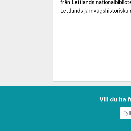
från Lettlands nationalbiblio
Lettlands järnvägshistorisk
Vill du ha