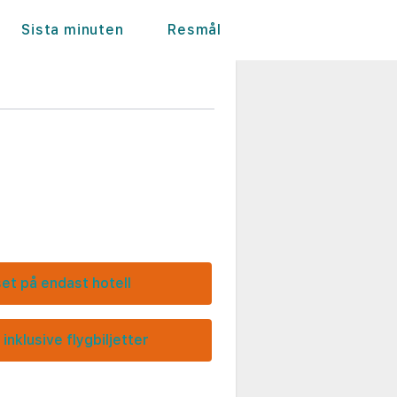
Sista minuten
Resmål
set på endast hotell
 inklusive flygbiljetter