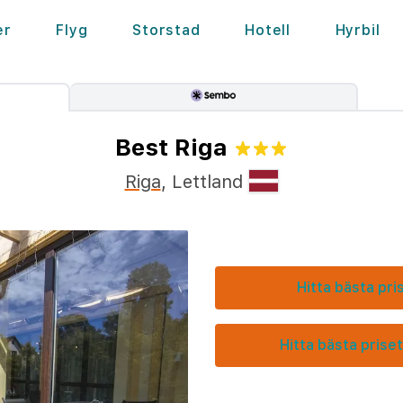
er
Flyg
Storstad
Hotell
Hyrbil
Best Riga
Riga
,
Lettland
Hitta bästa pri
Hitta bästa priset