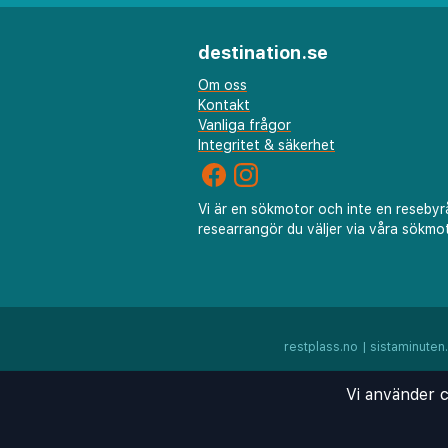
destination.se
Om oss
Kontakt
Vanliga frågor
Integritet & säkerhet
Vi är en sökmotor och inte en resebyr
researrangör du väljer via våra sökmot
restplass.no
|
sistaminuten
Vi använder c