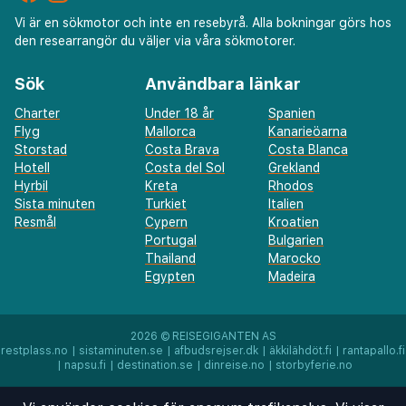
Vi är en sökmotor och inte en resebyrå. Alla bokningar görs hos
den researrangör du väljer via våra sökmotorer.
Sök
Användbara länkar
Charter
Under 18 år
Spanien
Flyg
Mallorca
Kanarieöarna
Storstad
Costa Brava
Costa Blanca
Hotell
Costa del Sol
Grekland
Hyrbil
Kreta
Rhodos
Sista minuten
Turkiet
Italien
Resmål
Cypern
Kroatien
Portugal
Bulgarien
Thailand
Marocko
Egypten
Madeira
2026 ©
REISEGIGANTEN AS
restplass.no
|
sistaminuten.se
|
afbudsrejser.dk
|
äkkilähdöt.fi
|
rantapallo.fi
|
napsu.fi
|
destination.se
|
dinreise.no
|
storbyferie.no