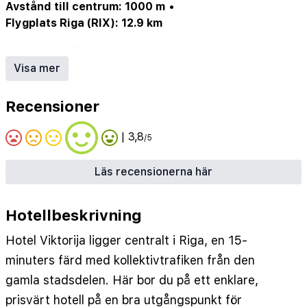
Avstånd till centrum: 1000 m
•
Flygplats Riga (RIX): 12.9 km
Internet/Wi-Fi
•
Parkering/garage (ev. mot avgift)
Visa mer
Recensioner
| 3,8
/5
Läs recensionerna här
Hotellbeskrivning
Hotel Viktorija ligger centralt i Riga, en 15-
minuters färd med kollektivtrafiken från den
gamla stadsdelen. Här bor du på ett enklare,
prisvärt hotell på en bra utgångspunkt för