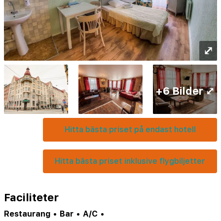
⤢
+6 Bilder ⤢
Hitta bästa priset på endast hotell
Hitta bästa priset inklusive flygbiljetter
Faciliteter
Restaurang
•
Bar
•
A/C
•