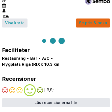
Visa karta
Se pris & boka
Faciliteter
Restaurang
•
Bar
•
A/C
•
Flygplats Riga (RIX): 10.3 km
Recensioner
| 3,9
/5
Läs recensionerna här