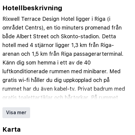
Hotellbeskrivning
Rixwell Terrace Design Hotel ligger i Riga (i
området Centrs), en tio minuters promenad från
både Albert Street och Skonto-stadion. Detta
hotell med 4 stjärnor ligger 1,3 km från Riga-
arenan och 1,5 km från Riga passagerarterminal.
Känn dig som hemma i ett av de 40
luftkonditionerade rummen med minibarer. Med
gratis wi-fi håller du dig uppkopplad och på
rummet har du även kabel-tv. Privat badrum med
gratis toalettartiklar och hårtorkar. På rummet
finns värdeförvaringsskåp och skrivbord.
Visa mer
Städning erbjuds dagligen. Avstånd avrundas till
närmsta decimal.
Karta