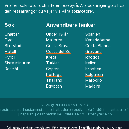
Vi är en sökmotor och inte en resebyrå. Alla bokningar görs hos
mellan 07:00 och 11:00 och på helger mellan 07:30
den researrangör du väljer via våra sökmotorer.
och 11:00 mot en avgift.
Avgift för frukost att ta med: EUR 10 för vuxna och
Sök
Användbara länkar
EUR 10 för barn (ungefärliga priser)
Avgift för flygtransfer: EUR 21 per fordon (enkel resa,
Charter
Under 18 år
Spanien
Flyg
Mallorca
Kanarieöarna
max. antal passagerare 3)
Storstad
Costa Brava
Costa Blanca
Avgift för husdjur: EUR 15 per husdjur per natt
Hotell
Costa del Sol
Grekland
Extrasängar finns tillgängliga mot en tilläggsavgift
Hyrbil
Kreta
Rhodos
Det är möjligt att listan ovan inte är fullständig,
Sista minuten
Turkiet
Italien
Resmål
Cypern
Kroatien
samt att avgifter och depositioner inte inkluderar
Portugal
Bulgarien
skatt. Observera att dessa kan komma att ändras.
Thailand
Marocko
Egypten
Madeira
Husdjur tillåts endast i vissa rum (avgifter tillkommer,
information om detta under Avgifter). Gäster kan få
ett av dessa rum genom att kontakta receptionen
2026 ©
REISEGIGANTEN AS
restplass.no
|
sistaminuten.se
|
afbudsrejser.dk
|
äkkilähdöt.fi
|
rantapallo.fi
direkt med hjälp av informationen i
|
napsu.fi
|
destination.se
|
dinreise.no
|
storbyferie.no
bokningsbekräftelsen.
Boendet bekräftar att man infört åtgärder som utökad
Vi använder cookies för anonym trafikanalys. Vi visar