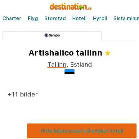
Charter
Flyg
Storstad
Hotell
Hyrbil
Sista minu
Artishalico tallinn
Tallinn
,
Estland
+11 bilder
Hitta bästa priset på endast hotell