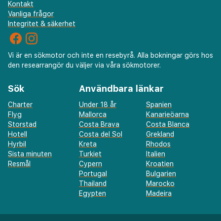
Kontakt
Vanliga frågor
Integritet & säkerhet
Vi är en sökmotor och inte en resebyrå. Alla bokningar görs hos
den researrangör du väljer via våra sökmotorer.
Sök
Användbara länkar
Charter
Under 18 år
Spanien
Flyg
Mallorca
Kanarieöarna
Storstad
Costa Brava
Costa Blanca
Hotell
Costa del Sol
Grekland
Hyrbil
Kreta
Rhodos
Sista minuten
Turkiet
Italien
Resmål
Cypern
Kroatien
Portugal
Bulgarien
Thailand
Marocko
Egypten
Madeira