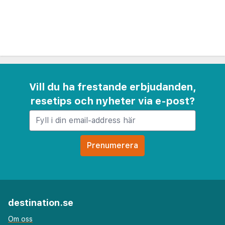
Vene-teatern - 6,7 km
Den största flygplatsen i närheten är Tallinn (TLL-
Lennart Meri) - 9,8 km
Receptionen är endast bemannad under vissa tider.
Parkering (avgift tillkommer) erbjuds på plats. Njut av
utsikten från deras trädgården. Här erbjuds en gratis
Vill du ha frestande erbjudanden,
frukost att ta med dagligen mellan 09.00 och 10.00.
resetips och nyheter via e-post?
Parkeringsavgift: EUR 10 per dag
Det är möjligt att listan ovan inte är fullständig,
samt att avgifter och depositioner inte inkluderar
skatt. Observera att dessa kan komma att ändras.
destination.se
Om oss