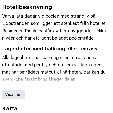
•
Volt: 220
•
American Express
•
MasterCard
•
Hotellbeskrivning
Eurocard
•
Visa
•
Area: Strandområde
•
Parkering
•
WiFi
•
WiFi i allmänna utrymmen utan kostnad
•
Varva lata dagar vid poolen med strandliv på
WiFi i rummen/lägenheterna utan kostnad
•
Lidostranden som ligger ett stenkast från hotellet.
Störningsnivå: Tidvis störande
•
Trafik: Tung trafik
Residence Picale består av flera byggnader i olika
nivåer och har ett lugnt beläget poolområde.
Lägenheter med balkong eller terrass
Alla lägenheter har balkong eller terrass och är
utrustade med pentry och du som vill laga egen
mat har områdets matbutik i närheten, där kan du
även köpa färskt bröd i bageridelen.
Italienska läckerheter
Visa mer
Gillar du pizza, har du enligt våra gäster Algheros
bästa pizzeria tvärs över gatan från Residence
Karta