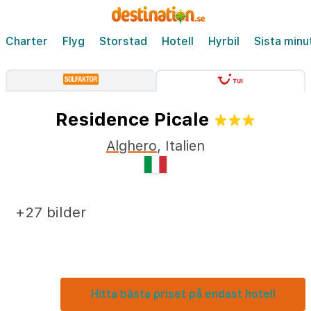
Charter
Flyg
Storstad
Hotell
Hyrbil
Sista minu
Residence Picale
Alghero
,
Italien
+27 bilder
Hitta bästa priset på endast hotell