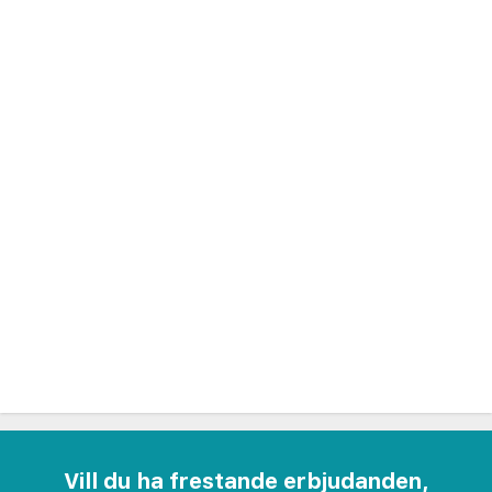
Picale. Specialiteten är meterpizza. Ett tips från
en av våra återkommande resenärer är att ta med
en sådan och något kallt att dricka och ha
picknick på stranden när solen går ner.
Vill du ha frestande erbjudanden,