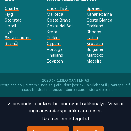
Charter
Under 18 år
Spanien
Flyg
Mallorca
Kanarieöarna
Storstad
Costa Brava
Costa Blanca
Hotell
Costa del Sol
Grekland
Hyrbil
Kreta
Rhodos
Sista minuten
Turkiet
Italien
Resmål
Cypern
Kroatien
Portugal
Bulgarien
Thailand
Marocko
Egypten
Madeira
2026 ©
REISEGIGANTEN AS
restplass.no
|
sistaminuten.se
|
afbudsrejser.dk
|
äkkilähdöt.fi
|
rantapallo.fi
|
napsu.fi
|
destination.se
|
dinreise.no
|
storbyferie.no
Vi använder cookies för anonym trafikanalys. Vi visar
inga användarspecifika annonser.
Läs mer om integritet