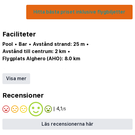
Hitta bästa priset inklusive flygbiljetter
Faciliteter
Pool
•
Bar
•
Avstånd strand: 25 m
•
Avstånd till centrum: 2 km
•
Flygplats Alghero (AHO): 8.0 km
Stopp för transferbuss: 100 m
•
Busshållplats: 100 m
•
Visa mer
Tågstation/järnvägsstation: 500 m
•
Shopping: 1.6 km
•
Minimarket: 100 m
•
Recensioner
Centrum: 1.6 km
•
Uttagsautomat: 700 m
•
Receptionen är öppen dagtid
•
| 4,1
/5
Officiell klassificering: -
•
Byggt: 1992
•
Senast renoverad: 2023
•
Läs recensionerna här
Renoveringsnivå: Poolområdet
•
Antal lägenheter: 72