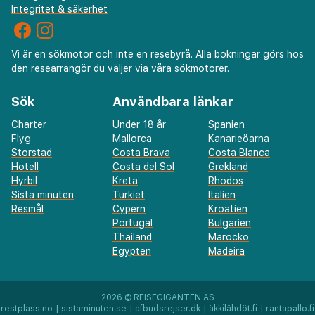
Integritet & säkerhet
Vi är en sökmotor och inte en resebyrå. Alla bokningar görs hos
den researrangör du väljer via våra sökmotorer.
Sök
Användbara länkar
Charter
Under 18 år
Spanien
Flyg
Mallorca
Kanarieöarna
Storstad
Costa Brava
Costa Blanca
Hotell
Costa del Sol
Grekland
Hyrbil
Kreta
Rhodos
Sista minuten
Turkiet
Italien
Resmål
Cypern
Kroatien
Portugal
Bulgarien
Thailand
Marocko
Egypten
Madeira
2026 ©
REISEGIGANTEN AS
restplass.no
|
sistaminuten.se
|
afbudsrejser.dk
|
äkkilähdöt.fi
|
rantapallo.fi