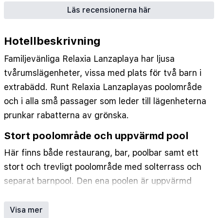
Eurocard
•
Visa
•
Area: Hotellområde
•
WiFi
•
Läs recensionerna här
WiFi i allmänna utrymmen utan kostnad
•
WiFi i rummen/lägenheterna utan kostnad
•
Hotellbeskrivning
Störningsnivå: Tidvis störande
•
Trafik: Lokal trafik
Familjevänliga Relaxia Lanzaplaya har ljusa
tvårumslägenheter, vissa med plats för två barn i
extrabädd. Runt Relaxia Lanzaplayas poolområde
och i alla små passager som leder till lägenheterna
prunkar rabatterna av grönska.
Stort poolområde och uppvärmd pool
Här finns både restaurang, bar, poolbar samt ett
stort och trevligt poolområde med solterrass och
separat barnpool. Den ena poolen är uppvärmd
från november till mars.
Visa mer