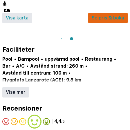
Visa karta
Se pris & boka
Faciliteter
Pool
•
Barnpool
•
uppvärmd pool
•
Restaurang
•
Bar
•
A/C
•
Avstånd strand: 260 m
•
Avstånd till centrum: 100 m
•
Flygplats Lanzarote (ACE): 9.8 km
Stopp för transferbuss: 80 m
•
Visa mer
Busshållplats: 400 m
•
Shopping: 80 m
•
Centrum: 100 m
•
Uttagsautomat: 100 m
•
Recensioner
Reception 24 h
•
Officiell klassificering: ***
•
Byggt: 1984
•
Senast renoverad: 2018
•
| 4,4
/5
Antal lägenheter: 168
•
Volt: 220
•
MasterCard
•