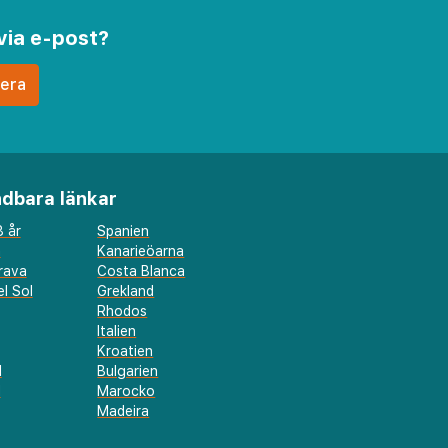
via e-post?
dbara länkar
 år
Spanien
a
Kanarieöarna
rava
Costa Blanca
l Sol
Grekland
Rhodos
Italien
Kroatien
l
Bulgarien
d
Marocko
Madeira