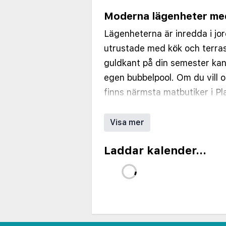
Moderna lägenheter me
Lägenheterna är inredda i jo
utrustade med kök och terras
guldkant på din semester ka
egen bubbelpool. Om du vill 
finns närmsta matbutiker i 
ligger cirka en kvarts promen
Visa mer
Pool och solsängar
Poolen kantas av solsängar och
Laddar kalender...
dopp i havet ligger La Conch
minuter bort.
Hotellet välkomnar gäster frå