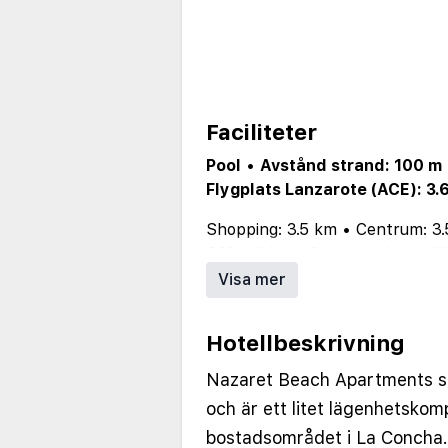
Faciliteter
Pool
•
Avstånd strand: 100 m
Flygplats Lanzarote (ACE): 3.
Shopping: 3.5 km
•
Centrum: 3
Officiell klassificering: ****
•
Wi
WiFi i rummen/lägenheterna ut
Visa mer
Trafik: Lokal trafik
•
Enbart för
Hotellbeskrivning
Nazaret Beach Apartments s
och är ett litet lägenhetskomp
bostadsområdet i La Concha.