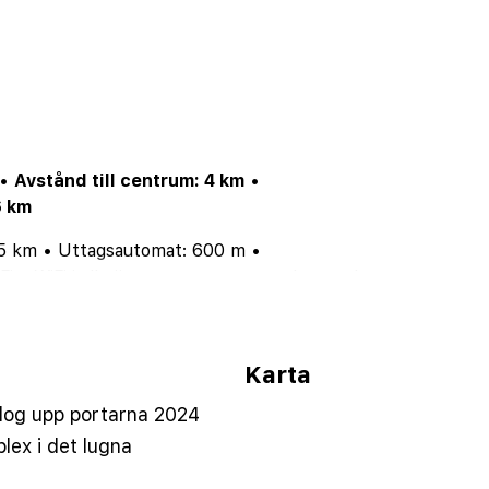
•
Avstånd till centrum: 4 km
•
6 km
.5 km
•
Uttagsautomat: 600 m
•
Fi
•
WiFi i allmänna utrymmen utan kostnad
•
an kostnad
•
Störningsnivå: Begränsat störande
•
 vuxna
•
AC i allmänna utrymmen
Karta
log upp portarna 2024
lex i det lugna