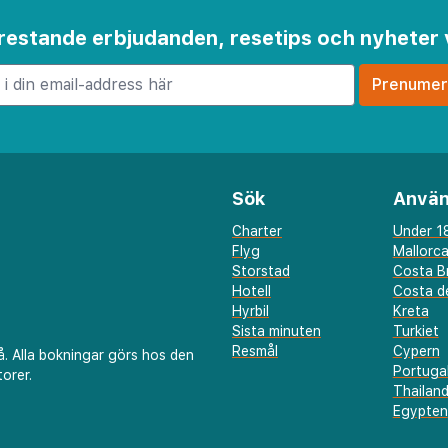
 frestande erbjudanden, resetips och nyheter 
Sök
Använ
Charter
Under 18
Flyg
Mallorc
Storstad
Costa B
Hotell
Costa de
Hyrbil
Kreta
Sista minuten
Turkiet
Resmål
Cypern
å. Alla bokningar görs hos den
Portuga
orer.
Thailan
Egypten