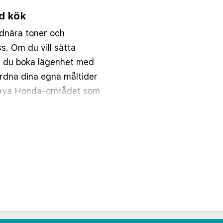
d kök
rdnära toner och
s. Om du vill sätta
n du boka lägenhet med
ordna dina egna måltider
Playa Honda-området som
ad från hotellet.
 parasoll. Vill du ta ett
a-stranden bara två
n 18 år.