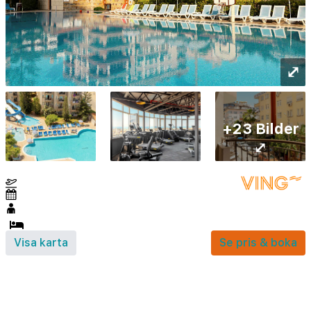
⤢
+23 Bilder
⤢
Visa karta
Se pris & boka