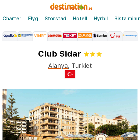
Charter
Flyg
Storstad
Hotell
Hyrbil
Sista minu
Club Sidar
Alanya
,
Turkiet