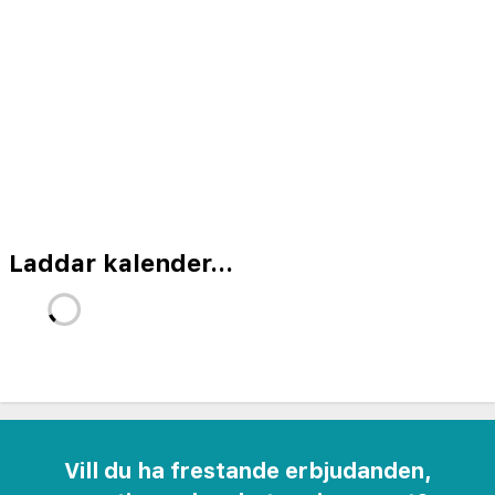
behandlingar.
Club Sidar erbjuder rymliga och något slinta
lägenheter med balkong. I lägenheternas pentry
kan du laga frukost och enklare rätter. Vill du
hellre bli serverad frukost kan du boka till det på
din resa.
Om du reser från Arlanda eller Köpenhamn, går
Laddar kalender...
flyget på vissa veckodagar till Antalya flygplats
och andra dagar till Gazipasa flygplats. Väljer du
ett flyg till Gazipasa är transfertiden från
flygplatsen till hotellet betydligt kortare och du
har mer tid över för semester.
Vill du ha frestande erbjudanden,