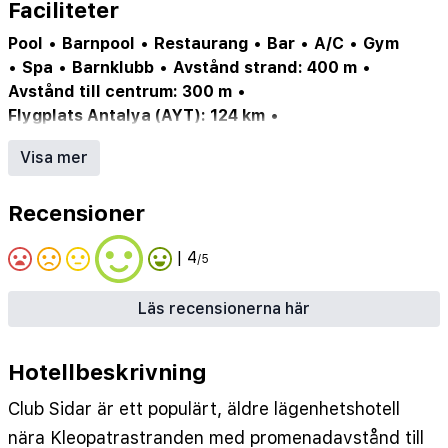
Faciliteter
Pool
•
Barnpool
•
Restaurang
•
Bar
•
A/C
•
Gym
•
Spa
•
Barnklubb
•
Avstånd strand: 400 m
•
Avstånd till centrum: 300 m
•
Flygplats Antalya (AYT): 124 km
•
Flygplats Gazipasa (GZP): 47.3 km
Visa mer
Pool: 3 st
•
Närmaste strand/bad: 400 m
•
Närmaste centrum: 300 m
•
Bar: 2 st
•
Hiss
•
Recensioner
Restaurang: 1 st
•
Minimarket
•
Städdagar/vecka: 7
•
Vattenrutschbana
| 4
/5
Läs recensionerna här
Hotellbeskrivning
Club Sidar är ett populärt, äldre lägenhetshotell
nära Kleopatrastranden med promenadavstånd till