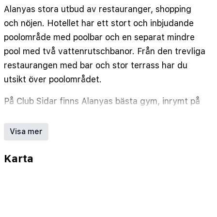
Alanyas stora utbud av restauranger, shopping
och nöjen. Hotellet har ett stort och inbjudande
poolområde med poolbar och en separat mindre
pool med två vattenrutschbanor. Från den trevliga
restaurangen med bar och stor terrass har du
utsikt över poolområdet.
På Club Sidar finns Alanyas bästa gym, inrymt på
översta våningen med strålande utsikt över
Alanya. Utrustningen i gymmet är toppmodern
Visa mer
från TechnoGym och här finns en personlig
tränare som du mot avgift kan anlita för råd och
Karta
hjälp. Det finns även olika gruppträningspass som
spinning, yoga och pilates mot avgift. När du
sedan vill koppla av lite extra kan du besöka
hotellets spa för sköna bastubad eller välgörande