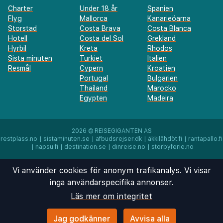
Charter
Under 18 år
Spanien
Flyg
Mallorca
Kanarieöarna
Storstad
Costa Brava
Costa Blanca
Hotell
Costa del Sol
Grekland
Hyrbil
Kreta
Rhodos
Sista minuten
Turkiet
Italien
Resmål
Cypern
Kroatien
Portugal
Bulgarien
Thailand
Marocko
Egypten
Madeira
2026 ©
REISEGIGANTEN AS
restplass.no
|
sistaminuten.se
|
afbudsrejser.dk
|
äkkilähdöt.fi
|
rantapallo.fi
|
napsu.fi
|
destination.se
|
dinreise.no
|
storbyferie.no
Vi använder cookies för anonym trafikanalys. Vi visar
inga användarspecifika annonser.
Läs mer om integritet
Jag godkänner
Avvisa alla