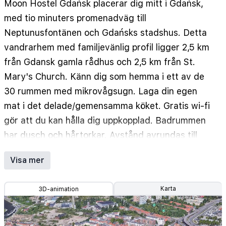
Moon Hostel Gdańsk placerar dig mitt i Gdańsk,
med tio minuters promenadväg till
Neptunusfontänen och Gdańsks stadshus. Detta
vandrarhem med familjevänlig profil ligger 2,5 km
från Gdansk gamla rådhus och 2,5 km från St.
Mary's Church. Känn dig som hemma i ett av de
30 rummen med mikrovågsugn. Laga din egen
mat i det delade/gemensamma köket. Gratis wi-fi
gör att du kan hålla dig uppkopplad. Badrummen
har dusch och hårtorkar. Avstånd avrundas till
närmsta decimal.
Visa mer
Gdańsks marina - 0,2 km
Gröna porten - 0,4 km
Karta
3D-animation
Royal Route - 0,4 km
Gdansk historiska frizonsmuseum - 0,4 km