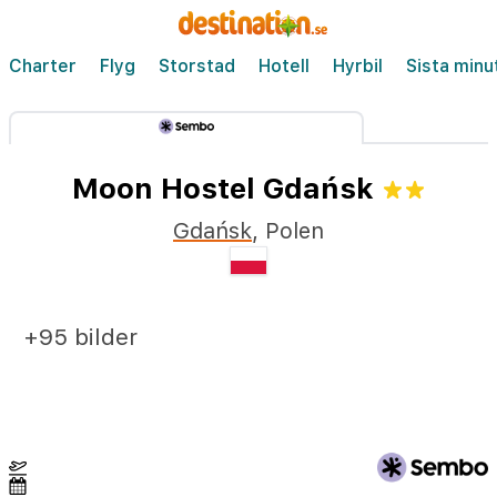
Charter
Flyg
Storstad
Hotell
Hyrbil
Sista minu
Moon Hostel Gdańsk
Gdańsk
,
Polen
+95 bilder