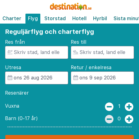
Charter
Flyg
Storstad
Hotell
Hyrbil
Sista minu
Reguljärflyg och charterflyg
Res från
Res till
Utresa
Retur / enkelresa
Resenärer
Vuxna
1
Barn (0-17 år)
0