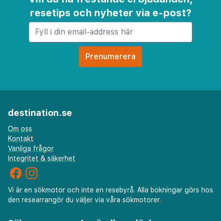
destination.se
Om oss
Kontakt
Vanliga frågor
Integritet & säkerhet
Vi är en sökmotor och inte en resebyrå. Alla bokningar görs hos
den researrangör du väljer via våra sökmotorer.
Sök
Användbara länkar
Charter
Under 18 år
Spanien
Flyg
Mallorca
Kanarieöarna
Storstad
Costa Brava
Costa Blanca
Hotell
Costa del Sol
Grekland
Hyrbil
Kreta
Rhodos
Sista minuten
Turkiet
Italien