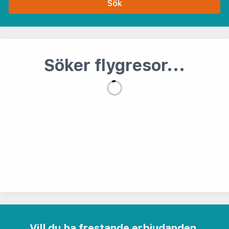
Sök
Inga resor hittades
Tyvärr, vi kan inte hitta några resor som matchar din
sökning.
Vill du ha frestande erbjudanden,
resetips och nyheter via e-post?