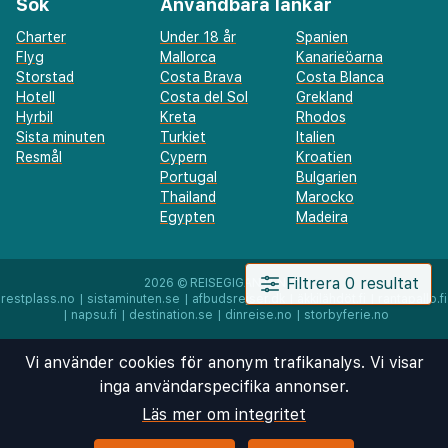
Resmål
Cypern
Kroatien
Portugal
Bulgarien
Thailand
Marocko
Egypten
Madeira
2026 ©
REISEGIGANTEN AS
restplass.no
|
sistaminuten.se
|
afbudsrejser.dk
|
äkkilähdöt.fi
|
rantapallo.fi
|
napsu.fi
|
destination.se
|
dinreise.no
|
storbyferie.no
Vi använder cookies för anonym trafikanalys. Vi visar
inga användarspecifika annonser.
Läs mer om integritet
Filtrera 0 resultat
Jag godkänner
Avvisa alla