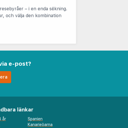
resebyråer – i en enda sökning.
tur, och välja den kombination
via e-post?
dbara länkar
 år
Spanien
a
Kanarieöarna