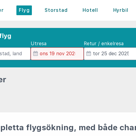
er
Flyg
Storstad
Hotell
Hyrbil
flyg
Utresa
Retur / enkelresa
er
pletta flygsökning, med både char