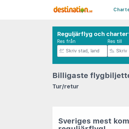
Chart
Reguljärflyg och charter
Res från
Res till
Billigaste flygbiljett
Tur/retur
Sveriges mest kom
reguljärflyg!