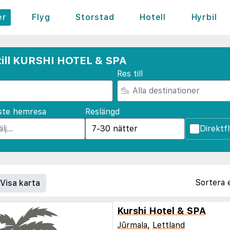
er
Flyg
Storstad
Hotell
Hyrbil
till KURSHI HOTEL & SPA
Res till
ste hemresa
Reslängd
Direktf
Sortera 
Visa karta
Kurshi Hotel & SPA
Jūrmala
,
Lettland