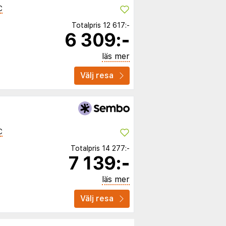
C
Totalpris
12 617:-
6 309:-
läs mer
Välj resa
C
Totalpris
14 277:-
7 139:-
läs mer
Välj resa