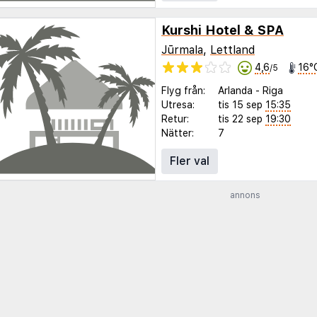
Kurshi Hotel & SPA
Jūrmala
,
Lettland
4,6
16°
/5
Flyg från:
Arlanda
-
Riga
Utresa:
tis 15 sep
15:35
Retur:
tis 22 sep
19:30
Nätter:
7
Fler val
annons