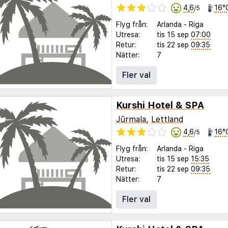
4,6
16°
/5
Flyg från:
Arlanda
-
Riga
Utresa:
tis 15 sep
07:00
Retur:
tis 22 sep
09:35
Nätter:
7
Fler val
Kurshi Hotel & SPA
Jūrmala
,
Lettland
4,6
16°
/5
Flyg från:
Arlanda
-
Riga
Utresa:
tis 15 sep
15:35
Retur:
tis 22 sep
09:35
Nätter:
7
Fler val