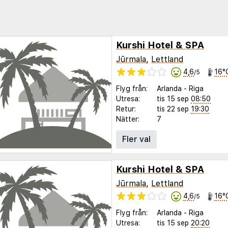
Kurshi Hotel & SPA
Jūrmala
,
Lettland
4,6
16°
/5
Flyg från:
Arlanda
-
Riga
Utresa:
tis 15 sep
08:50
Retur:
tis 22 sep
19:30
Nätter:
7
Fler val
Kurshi Hotel & SPA
Jūrmala
,
Lettland
4,6
16°
/5
Flyg från:
Arlanda
-
Riga
Utresa:
tis 15 sep
20:20