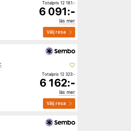
Totalpris
12 181:-
6 091:-
läs mer
Välj resa
C
Totalpris
12 323:-
6 162:-
läs mer
Välj resa