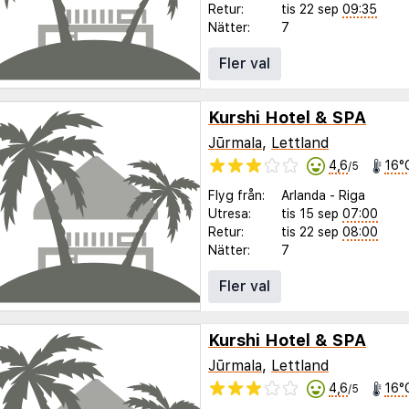
Retur:
tis 22 sep
09:35
Nätter:
7
Fler val
Kurshi Hotel & SPA
Jūrmala
,
Lettland
4,6
16°
/5
Flyg från:
Arlanda
-
Riga
Utresa:
tis 15 sep
07:00
Retur:
tis 22 sep
08:00
Nätter:
7
Fler val
Kurshi Hotel & SPA
Jūrmala
,
Lettland
4,6
16°
/5