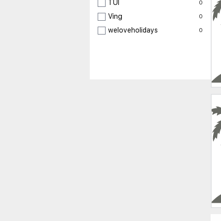
TUI
0
Ving
0
weloveholidays
0