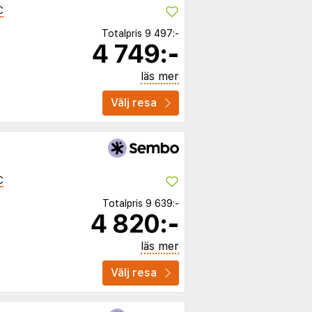
C
Totalpris
9 497:-
4 749:-
läs mer
Välj resa
C
Totalpris
9 639:-
4 820:-
läs mer
Välj resa