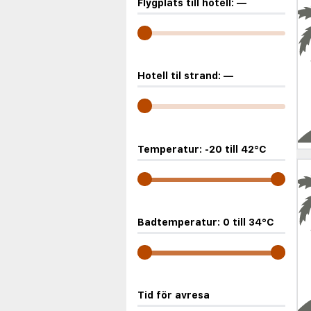
Flygplats till hotell:
—
Hotell til strand:
—
Temperatur:
-20
till
42
°C
Badtemperatur:
0
till
34
°C
Tid för avresa