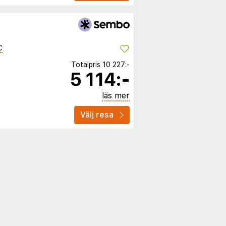
C
Totalpris
10 227:-
5 114:-
läs mer
Välj resa