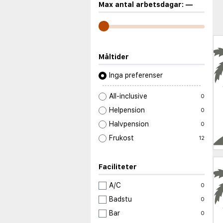
Max antal arbetsdagar:
—
Måltider
Inga preferenser
All-inclusive
0
Helpension
0
Halvpension
0
Frukost
12
Faciliteter
A/C
0
Badstu
0
Bar
0