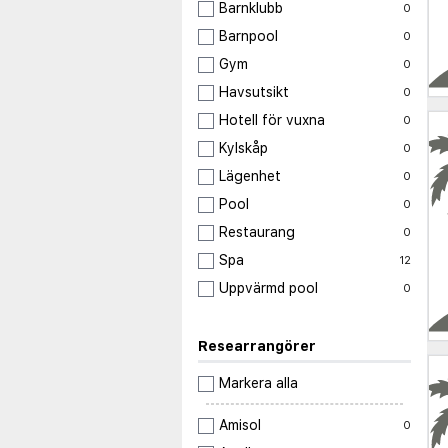
Barnklubb
0
Barnpool
0
Gym
0
Havsutsikt
0
Hotell för vuxna
0
Kylskåp
0
Lägenhet
0
Pool
0
Restaurang
0
Spa
12
Uppvärmd pool
0
Researrangörer
Markera alla
Amisol
0