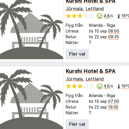
Kurshi Hotel & SPA
Jūrmala
,
Lettland
4,6
16°
/5
Flyg från:
Arlanda
-
Riga
Utresa:
tis 15 sep
08:50
Retur:
tis 22 sep
09:35
Nätter:
7
Fler val
Kurshi Hotel & SPA
Jūrmala
,
Lettland
4,6
16°
/5
Flyg från:
Arlanda
-
Riga
Utresa:
tis 15 sep
07:00
Retur:
tis 22 sep
19:30
Nätter:
7
Fler val