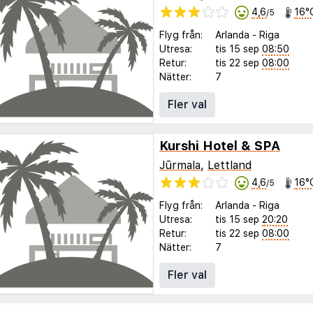
4,6
16°
/5
Flyg från:
Arlanda
-
Riga
Utresa:
tis 15 sep
08:50
Retur:
tis 22 sep
08:00
Nätter:
7
Fler val
Kurshi Hotel & SPA
Jūrmala
,
Lettland
4,6
16°
/5
Flyg från:
Arlanda
-
Riga
Utresa:
tis 15 sep
20:20
Retur:
tis 22 sep
08:00
Nätter:
7
Fler val