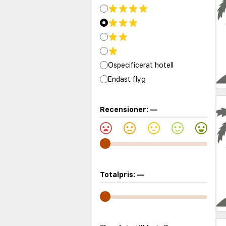
Ospecificerat hotell
Endast flyg
Recensioner:
—
Totalpris:
—