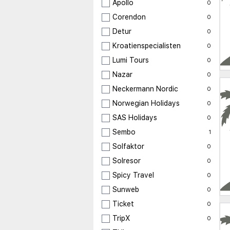
Apollo
0
Corendon
0
Detur
0
Kroatienspecialisten
0
Lumi Tours
0
Nazar
0
Neckermann Nordic
0
Norwegian Holidays
0
SAS Holidays
0
Sembo
1
Solfaktor
0
Solresor
0
Spicy Travel
0
Sunweb
0
Ticket
0
TripX
0