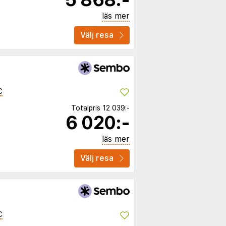
läs mer
Välj resa
C
Totalpris
12 039:-
6 020:-
läs mer
Välj resa
C