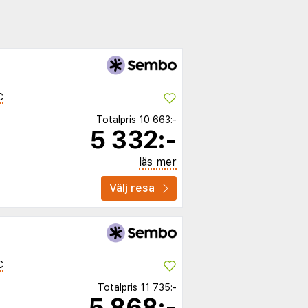
C
Totalpris
10 663:-
5 332:-
läs mer
Välj resa
C
Totalpris
11 735:-
5 868:-