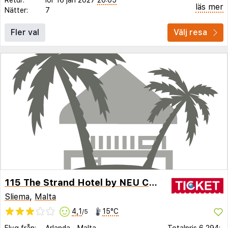
läs mer
Nätter:
7
Fler val
Välj resa
115 The Strand Hotel by NEU Collective
Sliema
,
Malta
4,1
15°C
/5
Flyg från:
Arlanda
-
Malta
Totalpris
6 294:-