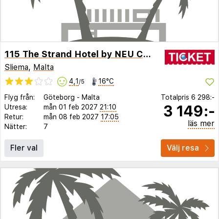
115 The Strand Hotel by NEU Collective
Sliema
,
Malta
4,1
16°C
/5
Flyg från:
Göteborg
-
Malta
Totalpris
6 298:-
3 149:-
Utresa:
mån 01 feb 2027
21:10
Retur:
mån 08 feb 2027
17:05
läs mer
Nätter:
7
Fler val
Välj resa