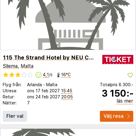
115 The Strand Hotel by NEU Collective
Sliema
,
Malta
4,1
16°C
/5
Flyg från:
Arlanda
-
Malta
Totalpris
6 300:-
3 150:-
Utresa:
ons 17 feb 2027
15:45
Retur:
ons 24 feb 2027
20:05
läs mer
Nätter:
7
Fler val
Välj resa