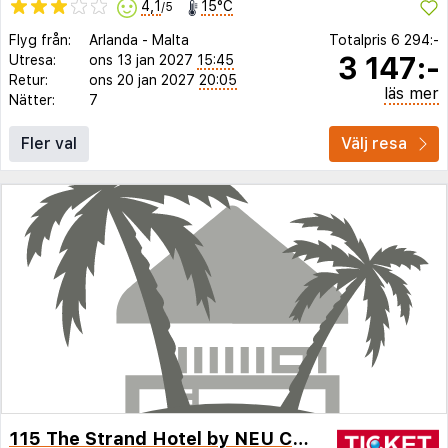
4,1
15°C
/5
Flyg från:
Arlanda
-
Malta
Totalpris
6 294:-
3 147:-
Utresa:
ons 13 jan 2027
15:45
Retur:
ons 20 jan 2027
20:05
läs mer
Nätter:
7
Fler val
Välj resa
115 The Strand Hotel by NEU Collective