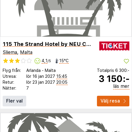
115 The Strand Hotel by NEU Collective
Sliema
,
Malta
4,1
15°C
/5
Flyg från:
Arlanda
-
Malta
Totalpris
6 300:-
3 150:-
Utresa:
lör 16 jan 2027
15:45
Retur:
lör 23 jan 2027
20:05
läs mer
Nätter:
7
Fler val
Välj resa