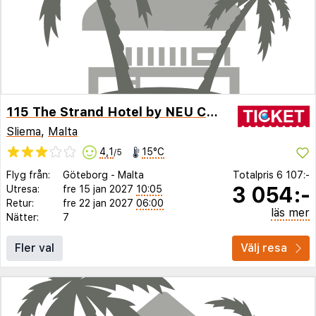
115 The Strand Hotel by NEU Collective
Sliema
,
Malta
4,1
15°C
/5
Flyg från:
Göteborg
-
Malta
Totalpris
6 107:-
3 054:-
Utresa:
fre 15 jan 2027
10:05
Retur:
fre 22 jan 2027
06:00
läs mer
Nätter:
7
Fler val
Välj resa