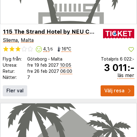
115 The Strand Hotel by NEU Collective
Sliema
,
Malta
4,1
16°C
/5
Flyg från:
Göteborg
-
Malta
Totalpris
6 022:-
3 011:-
Utresa:
fre 19 feb 2027
10:05
Retur:
fre 26 feb 2027
06:00
läs mer
Nätter:
7
Fler val
Välj resa