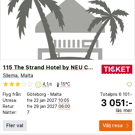
115 The Strand Hotel by NEU Collective
Sliema
,
Malta
4,1
15°C
/5
Flyg från:
Göteborg
-
Malta
Totalpris
6 101:-
3 051:-
Utresa:
fre 22 jan 2027
10:05
Retur:
fre 29 jan 2027
06:00
läs mer
Nätter:
7
Fler val
Välj resa