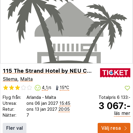
115 The Strand Hotel by NEU Collective
Sliema
,
Malta
4,1
15°C
/5
Flyg från:
Arlanda
-
Malta
Totalpris
6 133:-
3 067:-
Utresa:
ons 06 jan 2027
15:45
Retur:
ons 13 jan 2027
20:05
läs mer
Nätter:
7
Fler val
Välj resa