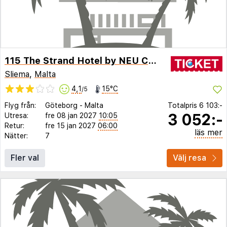
115 The Strand Hotel by NEU Collective
Sliema
,
Malta
4,1
15°C
/5
Flyg från:
Göteborg
-
Malta
Totalpris
6 103:-
3 052:-
Utresa:
fre 08 jan 2027
10:05
Retur:
fre 15 jan 2027
06:00
läs mer
Nätter:
7
Fler val
Välj resa