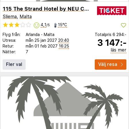
115 The Strand Hotel by NEU Collective
Sliema
,
Malta
4,1
15°C
/5
Flyg från:
Arlanda
-
Malta
Totalpris
6 294:-
3 147:-
Utresa:
mån 25 jan 2027
20:40
Retur:
mån 01 feb 2027
16:25
läs mer
Nätter:
7
Fler val
Välj resa