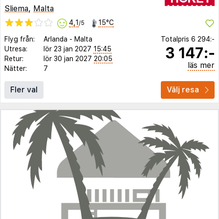
Sliema
,
Malta
4,1
15°C
/5
Flyg från:
Arlanda
-
Malta
Totalpris
6 294:-
3 147:-
Utresa:
lör 23 jan 2027
15:45
Retur:
lör 30 jan 2027
20:05
läs mer
Nätter:
7
Fler val
Välj resa