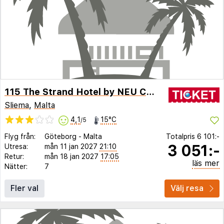
115 The Strand Hotel by NEU Collective
Sliema
,
Malta
4,1
15°C
/5
Flyg från:
Göteborg
-
Malta
Totalpris
6 101:-
3 051:-
Utresa:
mån 11 jan 2027
21:10
Retur:
mån 18 jan 2027
17:05
läs mer
Nätter:
7
Fler val
Välj resa