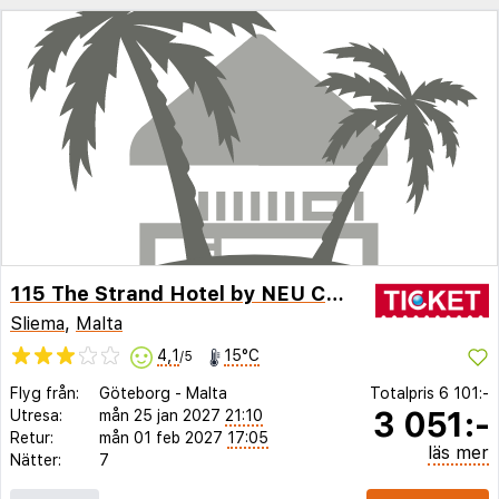
115 The Strand Hotel by NEU Collective
Sliema
,
Malta
4,1
15°C
/5
Flyg från:
Göteborg
-
Malta
Totalpris
6 101:-
3 051:-
Utresa:
mån 25 jan 2027
21:10
Retur:
mån 01 feb 2027
17:05
läs mer
Nätter:
7