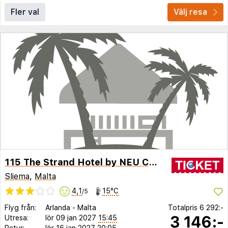
Fler val
Välj resa
115 The Strand Hotel by NEU Collective
Sliema
,
Malta
4,1
15°C
/5
Flyg från:
Arlanda
-
Malta
Totalpris
6 292:-
3 146:-
Utresa:
lör 09 jan 2027
15:45
Retur:
lör 16 jan 2027
20:05