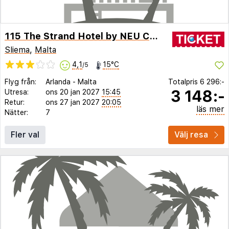
115 The Strand Hotel by NEU Collective
Sliema
,
Malta
4,1
15°C
/5
Flyg från:
Arlanda
-
Malta
Totalpris
6 296:-
3 148:-
Utresa:
ons 20 jan 2027
15:45
Retur:
ons 27 jan 2027
20:05
läs mer
Nätter:
7
Fler val
Välj resa