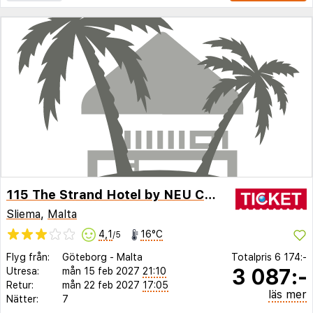
115 The Strand Hotel by NEU Collective
Sliema
,
Malta
4,1
16°C
/5
Flyg från:
Göteborg
-
Malta
Totalpris
6 174:-
3 087:-
Utresa:
mån 15 feb 2027
21:10
Retur:
mån 22 feb 2027
17:05
läs mer
Nätter:
7