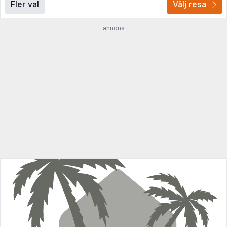
Fler val
Välj resa
annons