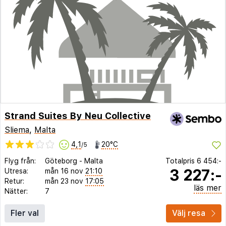
Strand Suites By Neu Collective
Sliema
,
Malta
4,1
20°C
/5
Flyg från:
Göteborg
-
Malta
Totalpris
6 454:-
3 227:-
Utresa:
mån 16 nov
21:10
Retur:
mån 23 nov
17:05
läs mer
Nätter:
7
Fler val
Välj resa