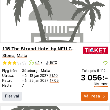
115 The Strand Hotel by NEU Collective
Sliema
,
Malta
4,1
15°C
/5
Flyg från:
Göteborg
-
Malta
Totalpris
6 112:-
3 056:-
Utresa:
mån 18 jan 2027
21:10
Retur:
mån 25 jan 2027
17:05
läs mer
Nätter:
7
Fler val
Välj resa