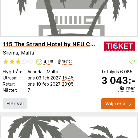
115 The Strand Hotel by NEU Collective
Sliema
,
Malta
4,1
16°C
/5
Flyg från:
Arlanda
-
Malta
Totalpris
6 085:-
3 043:-
Utresa:
ons 03 feb 2027
15:45
Retur:
ons 10 feb 2027
20:05
läs mer
Nätter:
7
Fler val
Välj resa