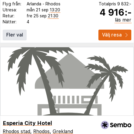
Flyg från:
Arlanda
-
Rhodos
Totalpris
9 832:-
4 916:-
Utresa:
mån 21 sep
13:20
Retur:
fre 25 sep
21:30
läs mer
Nätter:
4
Fler val
Välj resa
Esperia City Hotel
Rhodos stad
,
Rhodos
,
Grekland