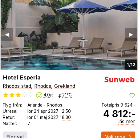
◀︎
▶︎
1/13
Hotel Esperia
Rhodos stad
,
Rhodos
,
Grekland
4,0
21°C
/5
Flyg från:
Arlanda
-
Rhodos
Totalpris
9 624:-
4 812:-
Utresa:
lör 24 apr 2027
12:50
Retur:
lör 01 maj 2027
18:30
läs mer
Nätter:
7
Fler val
Välj resa