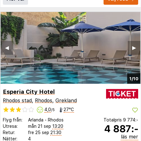
◀︎
▶︎
1/10
Esperia City Hotel
Rhodos stad
,
Rhodos
,
Grekland
4,0
27°C
/5
Flyg från:
Arlanda
-
Rhodos
Totalpris
9 774:-
4 887:-
Utresa:
mån 21 sep
13:20
Retur:
fre 25 sep
21:30
läs mer
Nätter:
4