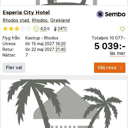
Esperia City Hotel
Rhodos stad
,
Rhodos
,
Grekland
4,0
24°C
/5
Flyg från:
Kastrup
-
Rhodos
Totalpris
10 077:-
5 039:-
Utresa:
lör 15 maj 2027
16:20
Retur:
lör 22 maj 2027
21:40
läs mer
Nätter:
7
Fler val
Välj resa