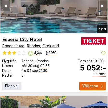
◀︎
▶︎
1/10
Esperia City Hotel
Rhodos stad
,
Rhodos
,
Grekland
4,0
30°C
/5
Flyg från:
Arlanda
-
Rhodos
Totalpris
10 103:-
5 052:-
Utresa:
sön 30 aug
09:55
Retur:
fre 04 sep
21:30
läs mer
Nätter:
5
Fler val
Välj resa