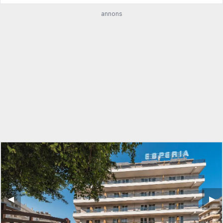
annons
◀︎
▶︎