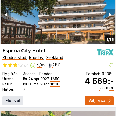
◀︎
▶︎
1/15
Esperia City Hotel
Rhodos stad
,
Rhodos
,
Grekland
4,0
21°C
/5
Flyg från:
Arlanda
-
Rhodos
Totalpris
9 138:-
4 569:-
Utresa:
lör 24 apr 2027
12:50
Retur:
lör 01 maj 2027
18:30
läs mer
Nätter:
7
Fler val
Välj resa