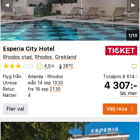
◀︎
▶︎
1/10
Esperia City Hotel
Rhodos stad
,
Rhodos
,
Grekland
4,0
28°C
/5
Flyg från:
Arlanda
-
Rhodos
Totalpris
8 614:-
4 307:-
Utresa:
mån 14 sep
13:20
Retur:
fre 18 sep
21:30
läs mer
Nätter:
4
Fler val
Välj resa