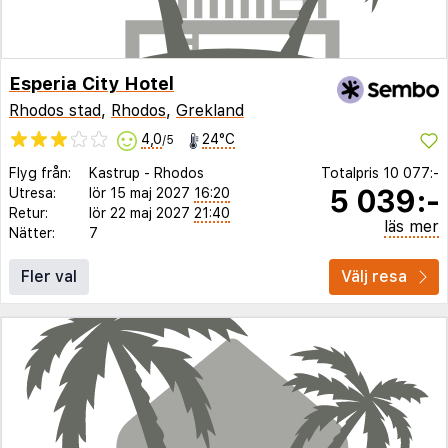
Esperia City Hotel
Rhodos stad
,
Rhodos
,
Grekland
4,0
24°C
/5
Flyg från:
Kastrup
-
Rhodos
Totalpris
10 077:-
5 039:-
Utresa:
lör 15 maj 2027
16:20
Retur:
lör 22 maj 2027
21:40
läs mer
Nätter:
7
Fler val
Välj resa