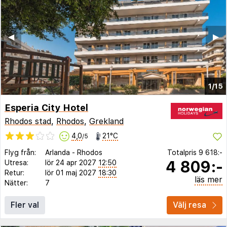
◀︎
▶︎
1/15
Esperia City Hotel
Rhodos stad
,
Rhodos
,
Grekland
4,0
21°C
/5
Flyg från:
Arlanda
-
Rhodos
Totalpris
9 618:-
4 809:-
Utresa:
lör 24 apr 2027
12:50
Retur:
lör 01 maj 2027
18:30
läs mer
Nätter:
7
Fler val
Välj resa