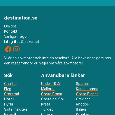
destination.se
Om oss
Kontakt
Vanliga frågor
Integritet & säkerhet
Vi är en sökmotor och inte en resebyrå. Alla bokningar görs hos
den researrangör du väljer via våra sökmotorer.
Sök
Användbara länkar
Charter
Under 18 år
Spanien
Flyg
Mallorca
Kanarieöarna
Storstad
Costa Brava
Costa Blanca
Hotell
Costa del Sol
Grekland
Hyrbil
Kreta
Rhodos
Sista minuten
Turkiet
Italien
Resmål
Cypern
Kroatien