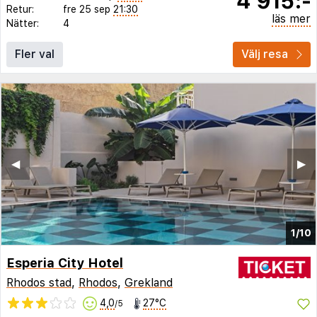
4 915:-
Retur:
fre 25 sep
21:30
läs mer
Nätter:
4
Fler val
Välj resa
◀︎
▶︎
1/10
Esperia City Hotel
Rhodos stad
,
Rhodos
,
Grekland
4,0
27°C
/5