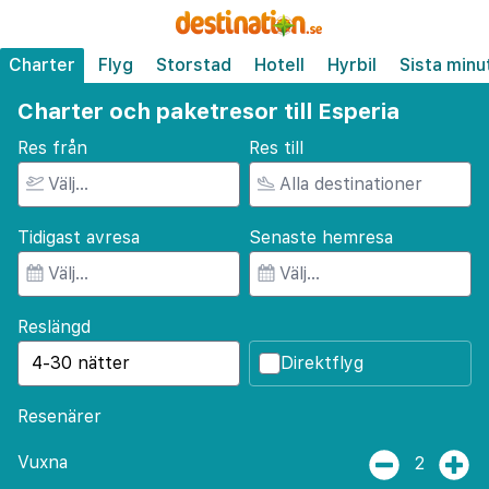
Charter
Flyg
Storstad
Hotell
Hyrbil
Sista minu
Charter och paketresor till Esperia
Res från
Res till
Tidigast avresa
Senaste hemresa
Reslängd
Direktflyg
Resenärer
Vuxna
2