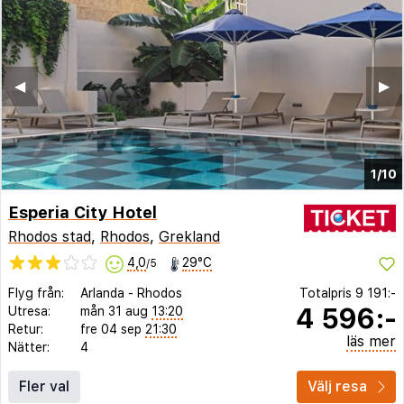
◀︎
▶︎
1/10
Esperia City Hotel
Rhodos stad
,
Rhodos
,
Grekland
4,0
29°C
/5
Flyg från:
Arlanda
-
Rhodos
Totalpris
9 191:-
4 596:-
Utresa:
mån 31 aug
13:20
Retur:
fre 04 sep
21:30
läs mer
Nätter:
4
Fler val
Välj resa