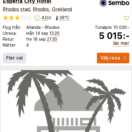
Esperia City Hotel
Rhodos stad
,
Rhodos
,
Grekland
4,0
28°C
/5
Flyg från:
Arlanda
-
Rhodos
Totalpris
10 030:-
5 015:-
Utresa:
mån 14 sep
13:20
Retur:
fre 18 sep
21:30
läs mer
Nätter:
4
Fler val
Välj resa