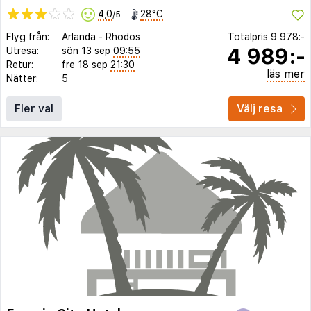
4,0
28°C
/5
Flyg från:
Arlanda
-
Rhodos
Totalpris
9 978:-
4 989:-
Utresa:
sön 13 sep
09:55
Retur:
fre 18 sep
21:30
läs mer
Nätter:
5
Fler val
Välj resa