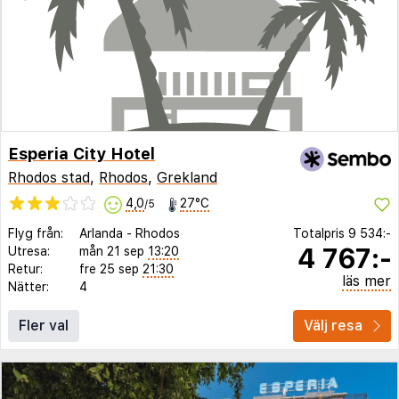
Esperia City Hotel
Rhodos stad
,
Rhodos
,
Grekland
4,0
27°C
/5
Flyg från:
Arlanda
-
Rhodos
Totalpris
9 534:-
4 767:-
Utresa:
mån 21 sep
13:20
Retur:
fre 25 sep
21:30
läs mer
Nätter:
4
Fler val
Välj resa