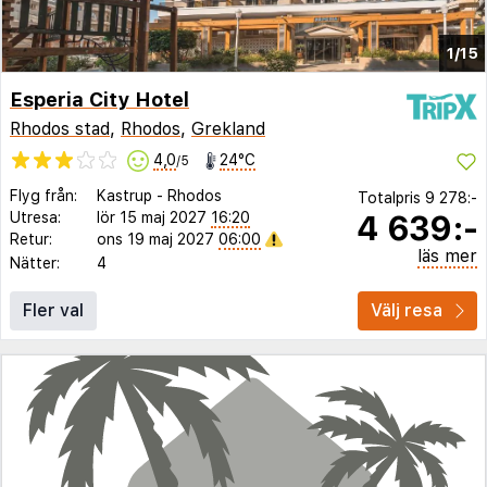
1/15
Esperia City Hotel
Rhodos stad
,
Rhodos
,
Grekland
4,0
24°C
/5
Flyg från:
Kastrup
-
Rhodos
Totalpris
9 278:-
4 639:-
Utresa:
lör 15 maj 2027
16:20
Retur:
ons 19 maj 2027
06:00
läs mer
Nätter:
4
Fler val
Välj resa