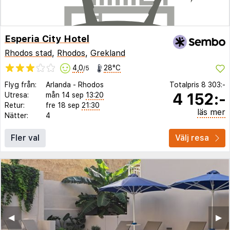
Esperia City Hotel
Rhodos stad
,
Rhodos
,
Grekland
4,0
28°C
/5
Flyg från:
Arlanda
-
Rhodos
Totalpris
8 303:-
4 152:-
Utresa:
mån 14 sep
13:20
Retur:
fre 18 sep
21:30
läs mer
Nätter:
4
Fler val
Välj resa
◀︎
▶︎