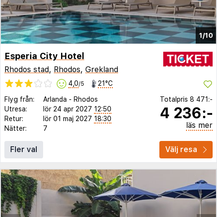
1/10
Esperia City Hotel
Rhodos stad
,
Rhodos
,
Grekland
4,0
21°C
/5
Flyg från:
Arlanda
-
Rhodos
Totalpris
8 471:-
4 236:-
Utresa:
lör 24 apr 2027
12:50
Retur:
lör 01 maj 2027
18:30
läs mer
Nätter:
7
Fler val
Välj resa