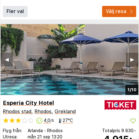
Fler val
Välj resa
◀︎
▶︎
1/10
Esperia City Hotel
Rhodos stad
,
Rhodos
,
Grekland
4,0
27°C
/5
Flyg från:
Arlanda
-
Rhodos
Totalpris
9 830:-
Utresa:
mån 21 sep
13:20