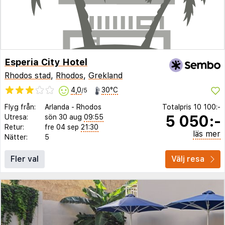
Esperia City Hotel
Rhodos stad
,
Rhodos
,
Grekland
4,0
30°C
/5
Flyg från:
Arlanda
-
Rhodos
Totalpris
10 100:-
5 050:-
Utresa:
sön 30 aug
09:55
Retur:
fre 04 sep
21:30
läs mer
Nätter:
5
Fler val
Välj resa