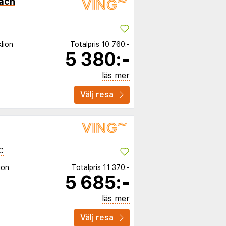
ach
lion
Totalpris
10 760:-
5 380:-
läs mer
Välj resa
C
ion
Totalpris
11 370:-
5 685:-
läs mer
Välj resa