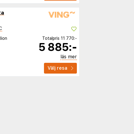
ta
C
lion
Totalpris
11 770:-
5 885:-
läs mer
Välj resa