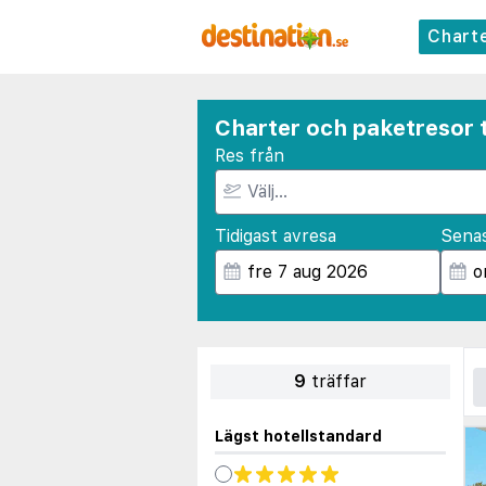
Chart
Charter och paketresor t
Res från
Tidigast avresa
Sena
9
träffar
Lägst hotellstandard