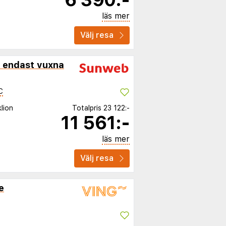
läs mer
Välj resa
 endast vuxna
C
lion
Totalpris
23 122:-
11 561:-
läs mer
Välj resa
e