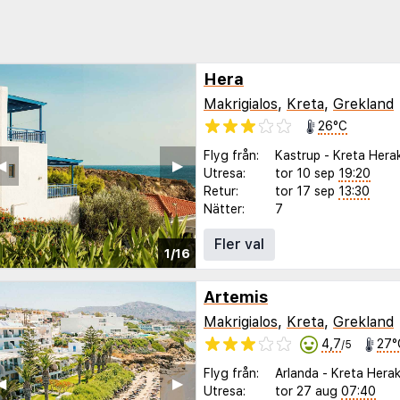
Hera
Makrigialos
,
Kreta
,
Grekland
26°C
Flyg från:
Kastrup
-
Kreta Herak
◀︎
▶︎
Utresa:
tor 10 sep
19:20
Retur:
tor 17 sep
13:30
Nätter:
7
Fler val
1/16
Artemis
Makrigialos
,
Kreta
,
Grekland
4,7
27°
/5
Flyg från:
Arlanda
-
Kreta Herak
◀︎
▶︎
Utresa:
tor 27 aug
07:40