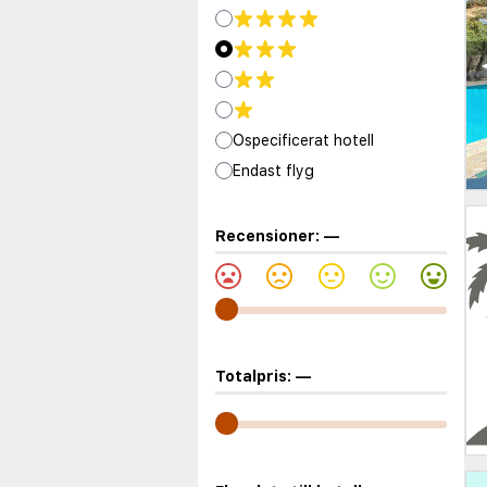
Ospecificerat hotell
Endast flyg
Recensioner:
—
Totalpris:
—