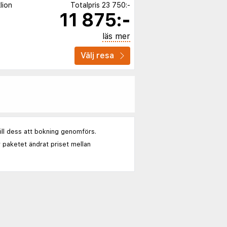
lion
Totalpris
23 750:-
11 875:-
läs mer
Välj resa
till dess att bokning genomförs.
 paketet ändrat priset mellan