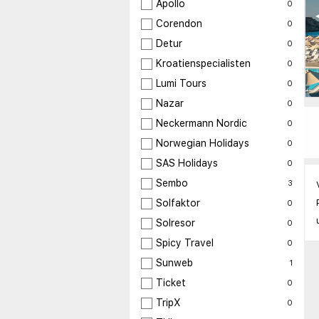
Apollo
0
Corendon
0
Detur
0
Kroatienspecialisten
0
Lumi Tours
0
Nazar
0
Neckermann Nordic
0
Norwegian Holidays
0
SAS Holidays
0
Sembo
3
Solfaktor
0
Solresor
0
Spicy Travel
0
Sunweb
1
Ticket
0
TripX
0