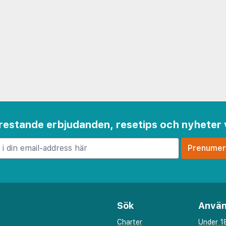
 frestande erbjudanden, resetips och nyheter 
Sök
Använ
Charter
Under 18