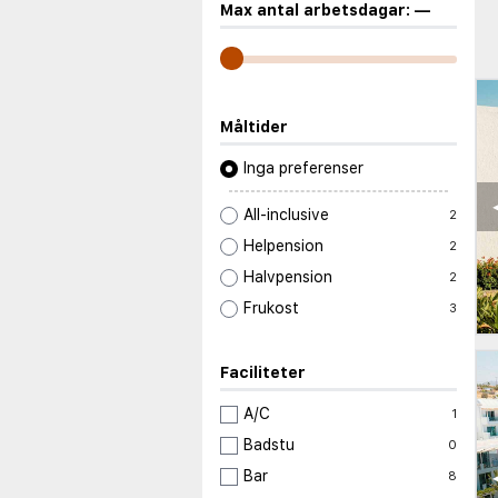
Max antal arbetsdagar:
—
Måltider
Inga preferenser
All-inclusive
2
Helpension
2
Halvpension
2
Frukost
3
Faciliteter
A/C
1
Badstu
0
Bar
8