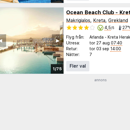
Ocean Beach Club - Kre
Makrigialos
,
Kreta
,
Grekland
4,5
27°
/5
Flyg från:
Arlanda
-
Kreta Herak
◀︎
▶︎
Utresa:
tor 27 aug
07:40
Retur:
tor 03 sep
14:00
Nätter:
7
Fler val
1/75
annons