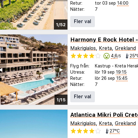
Retur:
tor 03 sep
14:00
Nätter:
7
Fler val
1/52
Harmony E Rock Hotel -
Makrigialos
,
Kreta
,
Grekland
4,6
25°
/5
Flyg från:
Kastrup
-
Kreta Herak
◀︎
▶︎
Utresa:
lör 19 sep
19:15
Retur:
lör 26 sep
15:45
Nätter:
7
Fler val
1/15
Atlantica Mikri Poli Cret
Makrigialos
,
Kreta
,
Grekland
27°C