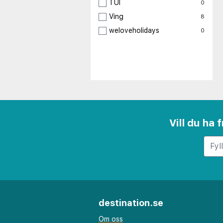
TUI
0
Ving
8
weloveholidays
0
Vill du ha
destination.se
Om oss