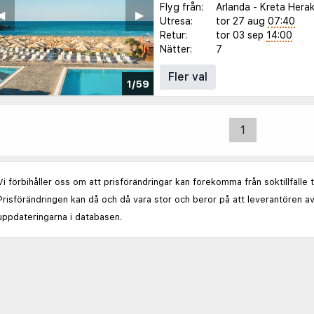
Flyg från:
Arlanda
-
Kreta Herak
◀︎
▶︎
Utresa:
tor 27 aug
07:40
Retur:
tor 03 sep
14:00
Nätter:
7
Fler val
1/59
1
Vi förbihåller oss om att prisförändringar kan förekomma från söktillfälle 
Prisförändringen kan då och då vara stor och beror på att leverantören av
uppdateringarna i databasen.