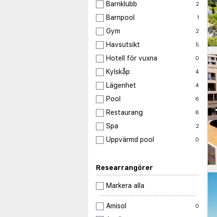
Barnklubb
2
Barnpool
1
Gym
2
Havsutsikt
5
Hotell för vuxna
0
Kylskåp
4
Lägenhet
4
Pool
6
Restaurang
8
Spa
2
Uppvärmd pool
0
Researrangörer
Markera alla
Amisol
0