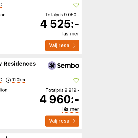
C
ion
Totalpris
9 050:-
4 525:-
läs mer
Välj resa
ay Residences
C
120km
lion
Totalpris
9 919:-
4 960:-
läs mer
Välj resa