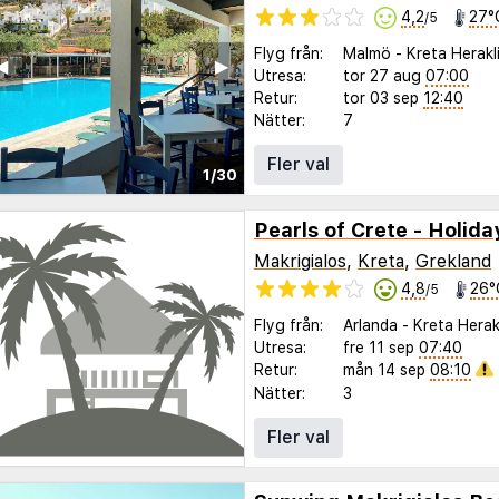
4,2
27°
/5
Flyg från:
Malmö
-
Kreta Herakl
◀︎
▶︎
Utresa:
tor 27 aug
07:00
Retur:
tor 03 sep
12:40
Nätter:
7
Fler val
1/30
Pearls of Crete - Holid
Makrigialos
,
Kreta
,
Grekland
4,8
26°
/5
Flyg från:
Arlanda
-
Kreta Herak
Utresa:
fre 11 sep
07:40
Retur:
mån 14 sep
08:10
Nätter:
3
Fler val