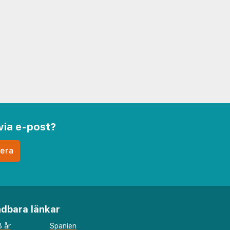
via e-post?
dbara länkar
 år
Spanien