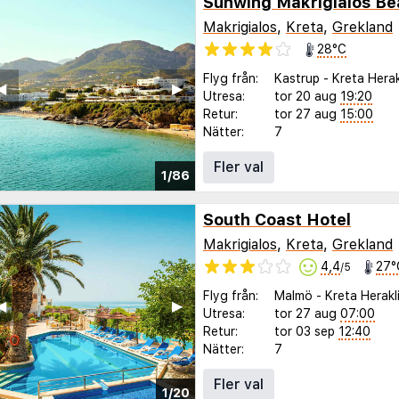
Sunwing Makrigialos Be
Makrigialos
,
Kreta
,
Grekland
28°C
Flyg från:
Kastrup
-
Kreta Herak
◀︎
▶︎
Utresa:
tor 20 aug
19:20
Retur:
tor 27 aug
15:00
Nätter:
7
Fler val
1/86
South Coast Hotel
Makrigialos
,
Kreta
,
Grekland
4,4
27°
/5
Flyg från:
Malmö
-
Kreta Herakl
◀︎
▶︎
Utresa:
tor 27 aug
07:00
Retur:
tor 03 sep
12:40
Nätter:
7
Fler val
1/20