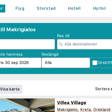
er
Flyg
Storstad
Hotell
Hyrbil
ill Makrigialos
Res till
ste hemresa
Reslängd
Direktf
Sortera 
Visa karta
Villea Village
Makrigialos
,
Kreta
,
Grekland