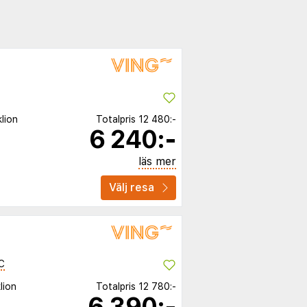
lion
Totalpris
12 480:-
6 240:-
läs mer
Välj resa
C
lion
Totalpris
12 780:-
6 390:-