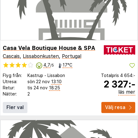
Casa Vela Boutique House & SPA
Cascais
,
Lissabonkusten
,
Portugal
4,7
17°C
/5
Flyg från:
Kastrup
-
Lissabon
Totalpris
4 654:-
2 327:-
Utresa:
sön 22 nov
13:10
Retur:
tis 24 nov
18:25
läs mer
Nätter:
2
Fler val
Välj resa