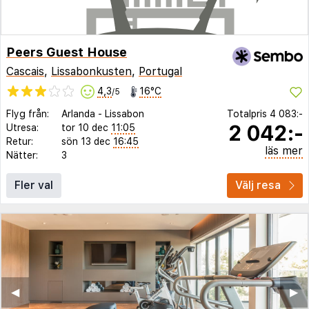
Peers Guest House
Cascais
,
Lissabonkusten
,
Portugal
4,3
16°C
/5
Flyg från:
Arlanda
-
Lissabon
Totalpris
4 083:-
2 042:-
Utresa:
tor 10 dec
11:05
Retur:
sön 13 dec
16:45
läs mer
Nätter:
3
Fler val
Välj resa
◀︎
▶︎