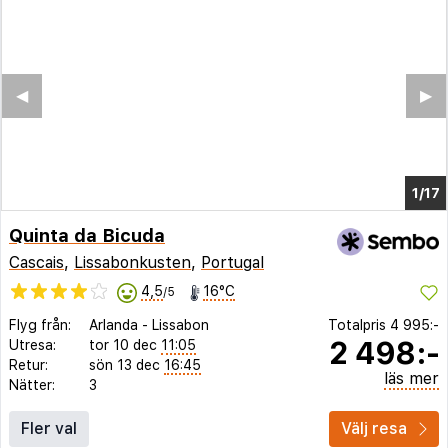
◀︎
▶︎
1/9
Quinta da Bicuda
Cascais
,
Lissabonkusten
,
Portugal
4,5
16°C
/5
Flyg från:
Arlanda
-
Lissabon
Totalpris
4 995:-
2 498:-
Utresa:
tor 10 dec
11:05
Retur:
sön 13 dec
16:45
läs mer
Nätter:
3
Fler val
Välj resa