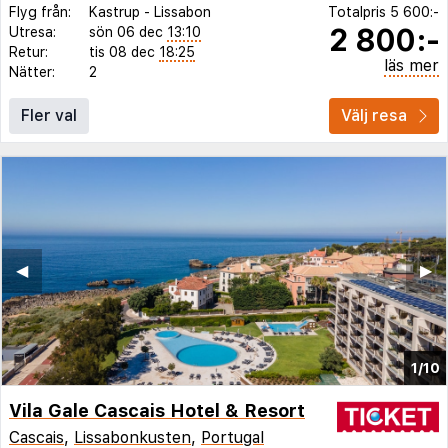
Flyg från:
Kastrup
-
Lissabon
Totalpris
5 600:-
2 800:-
Utresa:
sön 06 dec
13:10
Retur:
tis 08 dec
18:25
läs mer
Nätter:
2
Fler val
Välj resa
◀︎
▶︎
1/10
Vila Gale Cascais Hotel & Resort
Cascais
,
Lissabonkusten
,
Portugal