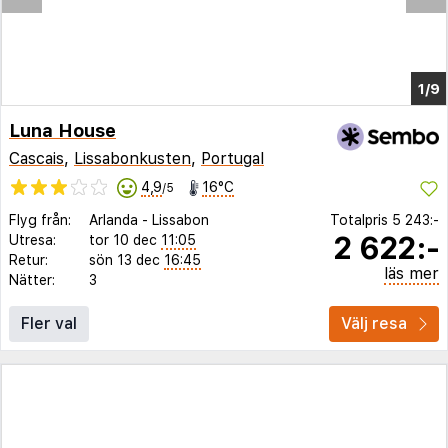
Luna House
Cascais
,
Lissabonkusten
,
Portugal
4,9
16°C
/5
Flyg från:
Arlanda
-
Lissabon
Totalpris
5 243:-
2 622:-
Utresa:
tor 10 dec
11:05
Retur:
sön 13 dec
16:45
läs mer
Nätter:
3
Fler val
Välj resa