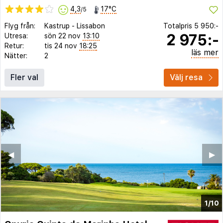
4,3
17°C
/5
Flyg från:
Kastrup
-
Lissabon
Totalpris
5 950:-
2 975:-
Utresa:
sön 22 nov
13:10
Retur:
tis 24 nov
18:25
läs mer
Nätter:
2
Fler val
Välj resa
◀︎
▶︎
1/10