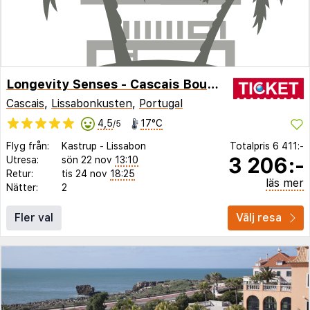
Longevity Senses - Cascais Boutique Hotel - Adults Only
Cascais
,
Lissabonkusten
,
Portugal
4,5
17°C
/5
Flyg från:
Kastrup
-
Lissabon
Totalpris
6 411:-
3 206:-
Utresa:
sön 22 nov
13:10
Retur:
tis 24 nov
18:25
läs mer
Nätter:
2
Fler val
Välj resa