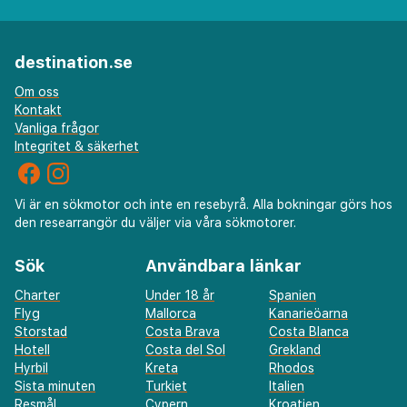
destination.se
Om oss
Kontakt
Vanliga frågor
Integritet & säkerhet
Vi är en sökmotor och inte en resebyrå. Alla bokningar görs hos
den researrangör du väljer via våra sökmotorer.
Sök
Användbara länkar
Charter
Under 18 år
Spanien
Flyg
Mallorca
Kanarieöarna
Storstad
Costa Brava
Costa Blanca
Hotell
Costa del Sol
Grekland
Hyrbil
Kreta
Rhodos
Sista minuten
Turkiet
Italien
Resmål
Cypern
Kroatien