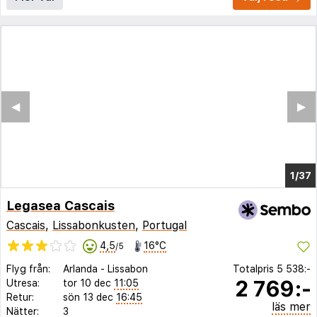
◀︎
▶︎
1/29
Legasea Cascais
Cascais
,
Lissabonkusten
,
Portugal
4,5
16°C
/5
Flyg från:
Arlanda
-
Lissabon
Totalpris
5 538:-
2 769:-
Utresa:
tor 10 dec
11:05
Retur:
sön 13 dec
16:45
läs mer
Nätter:
3