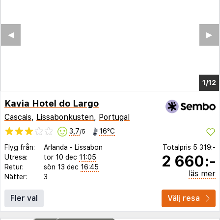
◀︎
▶︎
1/5
Kavia Hotel do Largo
Cascais
,
Lissabonkusten
,
Portugal
3,7
16°C
/5
Flyg från:
Arlanda
-
Lissabon
Totalpris
5 319:-
2 660:-
Utresa:
tor 10 dec
11:05
Retur:
sön 13 dec
16:45
läs mer
Nätter:
3
Fler val
Välj resa