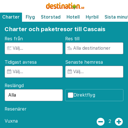
Charter
Flyg
Storstad
Hotell
Hyrbil
Sista minu
Charter och paketresor till Cascais
Res från
Res till
Tidigast avresa
Senaste hemresa
Reslängd
Direktflyg
Resenärer
Vuxna
2