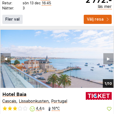
Retur:
sön 13 dec
16:45
läs mer
Nätter:
3
Fler val
Välj resa
◀︎
▶︎
1/10
Hotel Baia
Cascais
,
Lissabonkusten
,
Portugal
4,4
16°C
/5