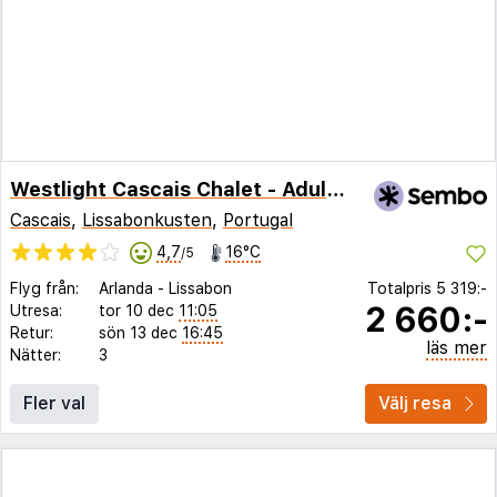
Westlight Cascais Chalet - Adults Only.
Cascais
,
Lissabonkusten
,
Portugal
4,7
16°C
/5
Flyg från:
Arlanda
-
Lissabon
Totalpris
5 319:-
2 660:-
Utresa:
tor 10 dec
11:05
Retur:
sön 13 dec
16:45
läs mer
Nätter:
3
Fler val
Välj resa