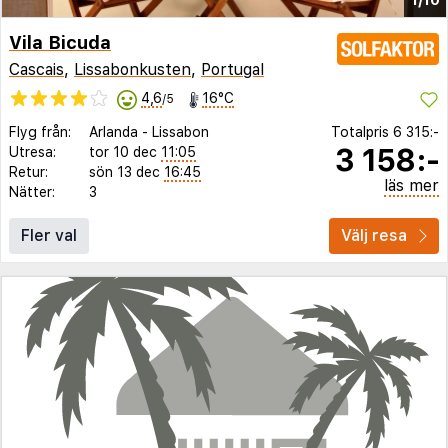
Vila Bicuda
Cascais
,
Lissabonkusten
,
Portugal
4,6
16°C
/5
Flyg från:
Arlanda
-
Lissabon
Totalpris
6 315:-
3 158:-
Utresa:
tor 10 dec
11:05
Retur:
sön 13 dec
16:45
läs mer
Nätter:
3
Fler val
Välj resa