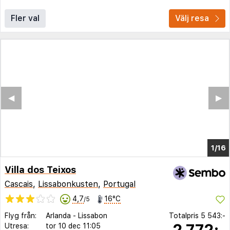
Fler val
Välj resa
◀︎
▶︎
1/10
Villa dos Teixos
Cascais
,
Lissabonkusten
,
Portugal
4,7
16°C
/5
Flyg från:
Arlanda
-
Lissabon
Totalpris
5 543:-
2 772:-
Utresa:
tor 10 dec
11:05