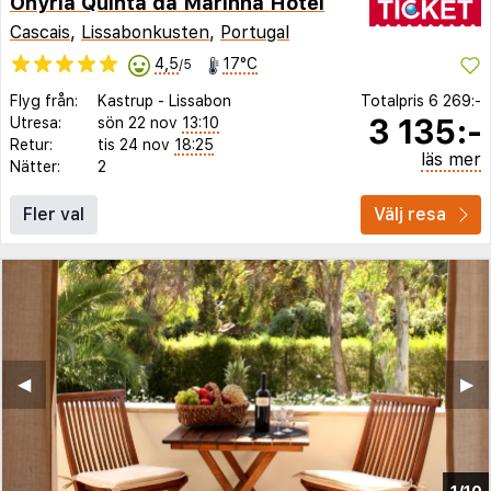
Onyria Quinta da Marinha Hotel
Cascais
,
Lissabonkusten
,
Portugal
4,5
17°C
/5
Flyg från:
Kastrup
-
Lissabon
Totalpris
6 269:-
3 135:-
Utresa:
sön 22 nov
13:10
Retur:
tis 24 nov
18:25
läs mer
Nätter:
2
Fler val
Välj resa
◀︎
▶︎
1/10