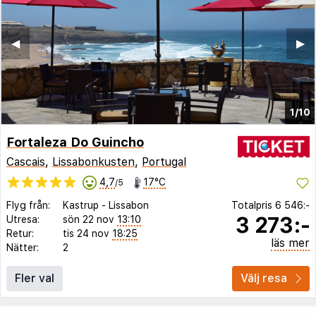
◀︎
▶︎
1/10
Fortaleza Do Guincho
Cascais
,
Lissabonkusten
,
Portugal
4,7
17°C
/5
Flyg från:
Kastrup
-
Lissabon
Totalpris
6 546:-
3 273:-
Utresa:
sön 22 nov
13:10
Retur:
tis 24 nov
18:25
läs mer
Nätter:
2
Fler val
Välj resa