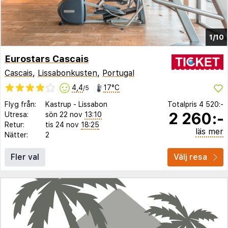
1/10
Eurostars Cascais
Cascais
,
Lissabonkusten
,
Portugal
4,4
17°C
/5
Flyg från:
Kastrup
-
Lissabon
Totalpris
4 520:-
2 260:-
Utresa:
sön 22 nov
13:10
Retur:
tis 24 nov
18:25
läs mer
Nätter:
2
Fler val
Välj resa