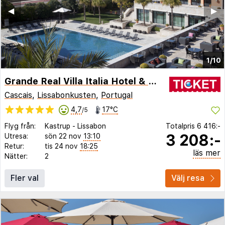
◀︎
▶︎
1/10
Grande Real Villa Italia Hotel & Spa
Cascais
,
Lissabonkusten
,
Portugal
4,7
17°C
/5
Flyg från:
Kastrup
-
Lissabon
Totalpris
6 416:-
3 208:-
Utresa:
sön 22 nov
13:10
Retur:
tis 24 nov
18:25
läs mer
Nätter:
2
Fler val
Välj resa