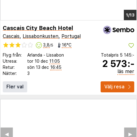
1/6
Cascais City Beach Hotel
Cascais
,
Lissabonkusten
,
Portugal
3,8
16°C
/5
Flyg från:
Arlanda
-
Lissabon
Totalpris
5 145:-
2 573:-
Utresa:
tor 10 dec
11:05
Retur:
sön 13 dec
16:45
läs mer
Nätter:
3
Fler val
Välj resa