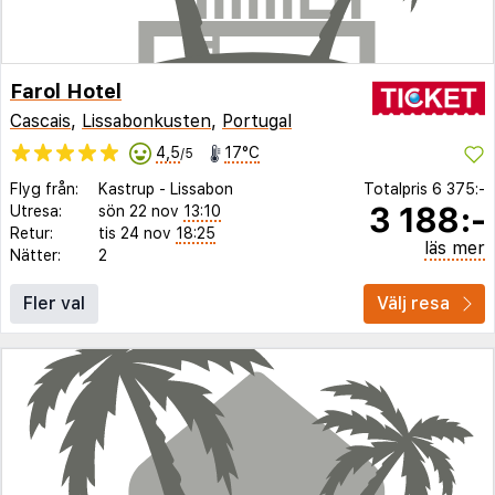
Farol Hotel
Cascais
,
Lissabonkusten
,
Portugal
4,5
17°C
/5
Flyg från:
Kastrup
-
Lissabon
Totalpris
6 375:-
3 188:-
Utresa:
sön 22 nov
13:10
Retur:
tis 24 nov
18:25
läs mer
Nätter:
2
Fler val
Välj resa