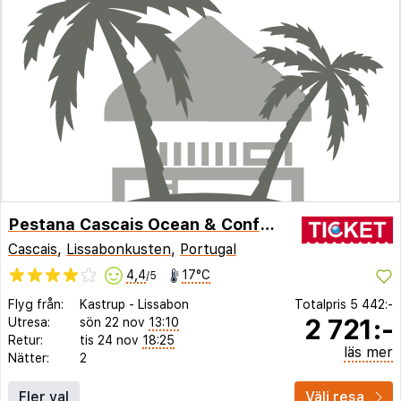
Pestana Cascais Ocean & Conference Aparthotel
Cascais
,
Lissabonkusten
,
Portugal
4,4
17°C
/5
Flyg från:
Kastrup
-
Lissabon
Totalpris
5 442:-
2 721:-
Utresa:
sön 22 nov
13:10
Retur:
tis 24 nov
18:25
läs mer
Nätter:
2
Fler val
Välj resa