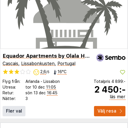
Equador Apartments by Olala Homes
Cascais
,
Lissabonkusten
,
Portugal
2,6
16°C
/5
Flyg från:
Arlanda
-
Lissabon
Totalpris
4 899:-
2 450:-
Utresa:
tor 10 dec
11:05
Retur:
sön 13 dec
16:45
läs mer
Nätter:
3
Fler val
Välj resa