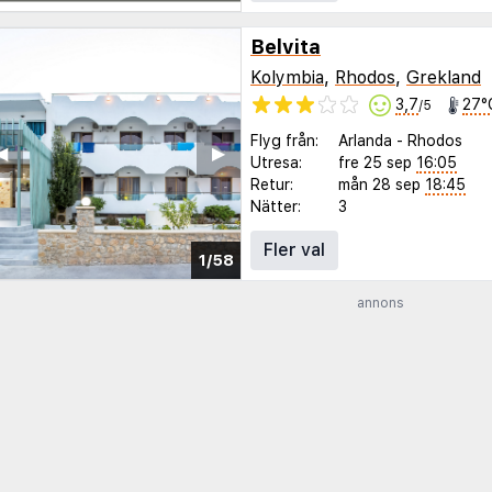
Belvita
Kolymbia
,
Rhodos
,
Grekland
3,7
27°
/5
Flyg från:
Arlanda
-
Rhodos
◀︎
▶︎
Utresa:
fre 25 sep
16:05
Retur:
mån 28 sep
18:45
Nätter:
3
Fler val
1/58
annons