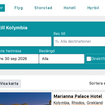
er
Flyg
Storstad
Hotell
Hyrbil
ill Kolymbia
Res till
ste hemresa
Reslängd
Direktf
Sortera 
Visa karta
Marianna Palace Hotel
Kolymbia
,
Rhodos
,
Grekland