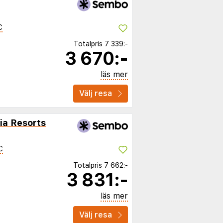
C
Totalpris
7 339:-
3 670:-
läs mer
Välj resa
ia Resorts
C
Totalpris
7 662:-
3 831:-
läs mer
Välj resa