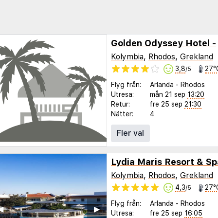
Golden Odyssey Hotel -
Kolymbia
,
Rhodos
,
Grekland
3,8
27°
/5
Flyg från:
Arlanda
-
Rhodos
Utresa:
mån 21 sep
13:20
Retur:
fre 25 sep
21:30
Nätter:
4
Fler val
Lydia Maris Resort & Sp
Kolymbia
,
Rhodos
,
Grekland
4,3
27°
/5
Flyg från:
Arlanda
-
Rhodos
◀︎
▶︎
Utresa:
fre 25 sep
16:05