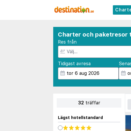
Chart
Charter och paketresor t
Res från
Tidigast avresa
Sena
32
träffar
Lägst hotellstandard