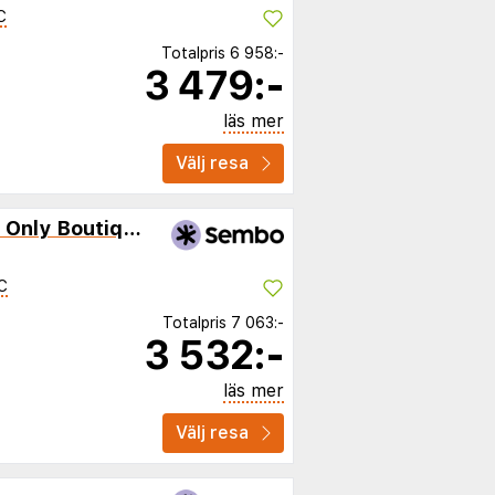
C
Totalpris
6 958:-
3 479:-
läs mer
Välj resa
Kolymbia Bay Art Adults Only Boutique Hotel
C
Totalpris
7 063:-
3 532:-
läs mer
Välj resa