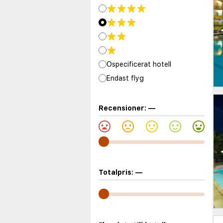
Ospecificerat hotell
Endast flyg
Recensioner:
—
Totalpris:
—