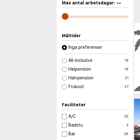
Max antal arbetsdagar:
—
Måltider
Inga preferenser
All-inclusive
19
Helpension
19
Halvpension
21
Frukost
27
Faciliteter
A/C
25
Badstu
2
Bar
28