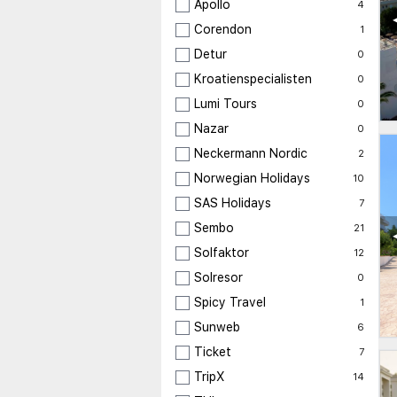
Apollo
4
Corendon
1
Detur
0
Kroatienspecialisten
0
Lumi Tours
0
Nazar
0
Neckermann Nordic
2
Norwegian Holidays
10
SAS Holidays
7
Sembo
21
Solfaktor
12
Solresor
0
Spicy Travel
1
Sunweb
6
Ticket
7
TripX
14