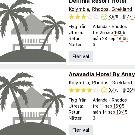
Delfinia Resort Hotel
Kolymbia
,
Rhodos
,
Grekland
3,9
27°
/5
Flyg från:
Arlanda
-
Rhodos
Utresa:
fre 25 sep
16:05
Retur:
mån 28 sep
18:45
Nätter:
3
Fler val
Anavadia Hotel By Anay
Kolymbia
,
Rhodos
,
Grekland
3,4
28°
/5
Flyg från:
Arlanda
-
Rhodos
Utresa:
fre 11 sep
16:05
Retur:
mån 14 sep
18:45
Nätter:
3
Fler val