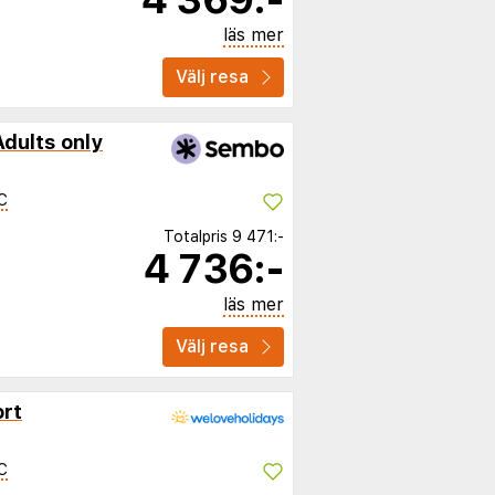
läs mer
Välj resa
Adults only
C
Totalpris
9 471:-
4 736:-
läs mer
Välj resa
rt
C