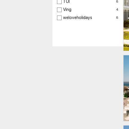
TUI
8
Ving
4
weloveholidays
8