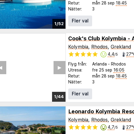
Retur:
mån 28 sep
18:45
Nätter:
3
Fler val
1/52
Cook's Club Kolymbia - 
Kolymbia
,
Rhodos
,
Grekland
4,4
27°
/5
Flyg från:
Arlanda
-
Rhodos
◀︎
▶︎
Utresa:
fre 25 sep
16:05
Retur:
mån 28 sep
18:45
Nätter:
3
Fler val
1/36
Leonardo Kolymbia Reso
Kolymbia
,
Rhodos
,
Grekland
4,7
27°
/5