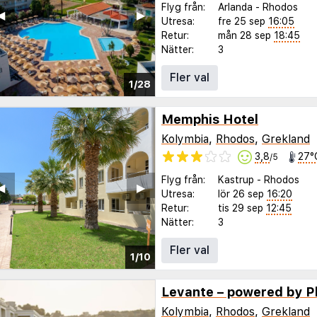
Flyg från:
Arlanda
-
Rhodos
◀︎
▶︎
Utresa:
fre 25 sep
16:05
Retur:
mån 28 sep
18:45
Nätter:
3
Fler val
1/28
Memphis Hotel
Kolymbia
,
Rhodos
,
Grekland
3,8
27°
/5
Flyg från:
Kastrup
-
Rhodos
◀︎
▶︎
Utresa:
lör 26 sep
16:20
Retur:
tis 29 sep
12:45
Nätter:
3
Fler val
1/10
Levante – powered by P
Kolymbia
,
Rhodos
,
Grekland