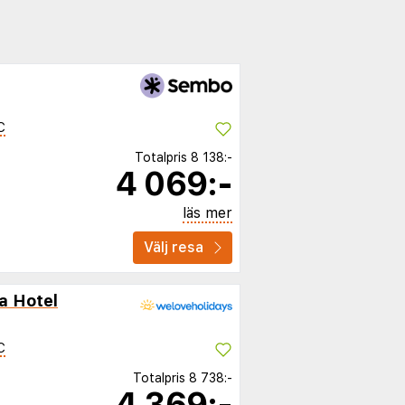
C
Totalpris
8 138:-
4 069:-
läs mer
Välj resa
a Hotel
C
Totalpris
8 738:-
4 369:-