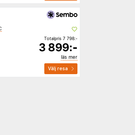
C
Totalpris
7 798:-
3 899:-
läs mer
Välj resa