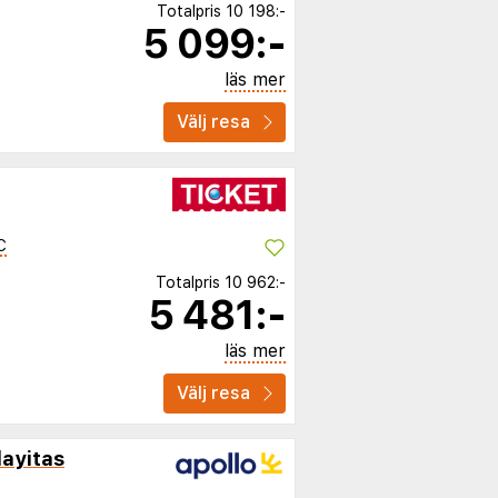
Totalpris
10 198:-
5 099:-
läs mer
Välj resa
C
Totalpris
10 962:-
5 481:-
läs mer
Välj resa
layitas