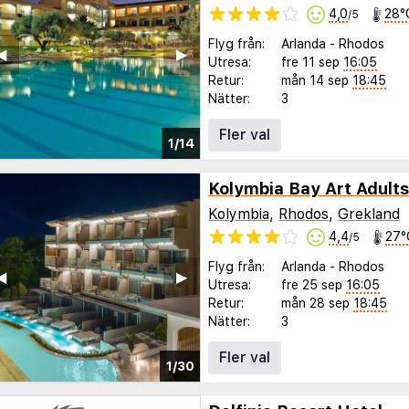
4,0
28°
/5
Flyg från:
Arlanda
-
Rhodos
◀︎
▶︎
Utresa:
fre 11 sep
16:05
Retur:
mån 14 sep
18:45
Nätter:
3
Fler val
1/14
Kolymbia
,
Rhodos
,
Grekland
4,4
27°
/5
Flyg från:
Arlanda
-
Rhodos
◀︎
▶︎
Utresa:
fre 25 sep
16:05
Retur:
mån 28 sep
18:45
Nätter:
3
Fler val
1/30