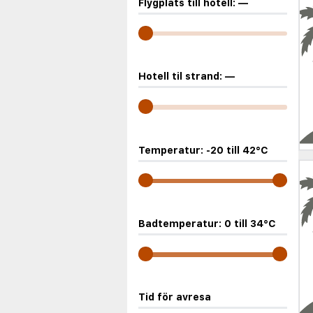
Flygplats till hotell:
—
Hotell til strand:
—
Temperatur:
-20
till
42
°C
Badtemperatur:
0
till
34
°C
Tid för avresa