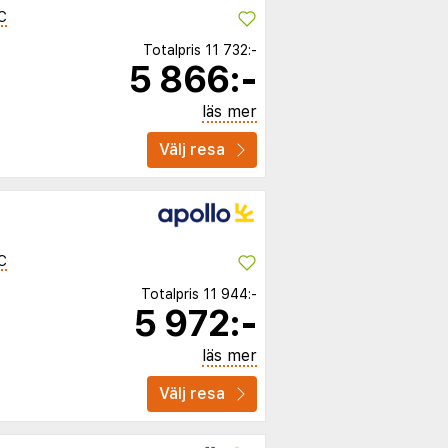
C
Totalpris
11 732:-
5 866:-
läs mer
Välj resa
C
Totalpris
11 944:-
5 972:-
läs mer
Välj resa