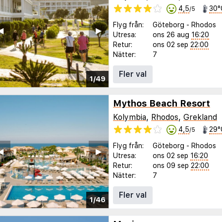
4,5
30°
/5
Flyg från:
Göteborg
-
Rhodos
◀︎
▶︎
Utresa:
ons 26 aug
16:20
Retur:
ons 02 sep
22:00
Nätter:
7
Fler val
1/49
Mythos Beach Resort
Kolymbia
,
Rhodos
,
Grekland
4,5
29°
/5
Flyg från:
Göteborg
-
Rhodos
◀︎
▶︎
Utresa:
ons 02 sep
16:20
Retur:
ons 09 sep
22:00
Nätter:
7
Fler val
1/46