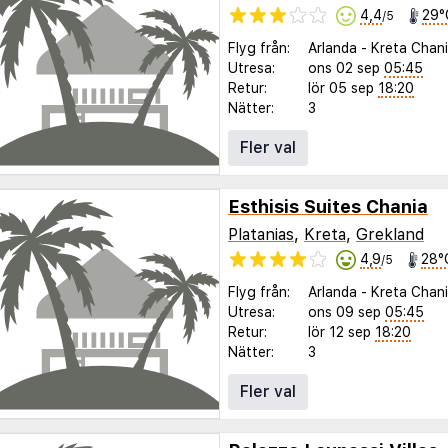
4,4
29°
/5
Flyg från:
Arlanda
-
Kreta Chan
Utresa:
ons 02 sep
05:45
Retur:
lör 05 sep
18:20
Nätter:
3
Fler val
Esthisis Suites Chania
Platanias
,
Kreta
,
Grekland
4,9
28°
/5
Flyg från:
Arlanda
-
Kreta Chan
Utresa:
ons 09 sep
05:45
Retur:
lör 12 sep
18:20
Nätter:
3
Fler val