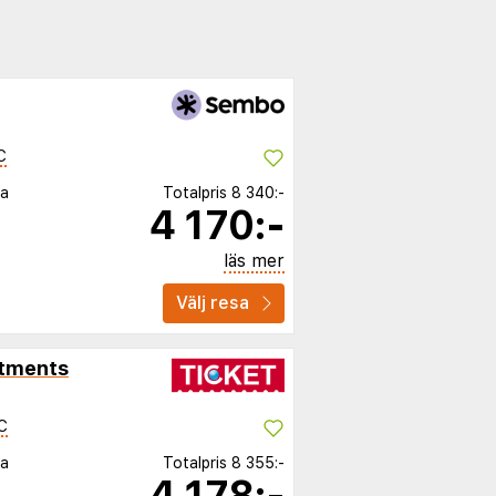
C
ia
Totalpris
8 340:-
4 170:-
läs mer
Välj resa
rtments
C
ia
Totalpris
8 355:-
4 178:-