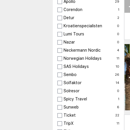
Apollo
29
Corendon
1
Detur
2
Kroatienspecialisten
0
Lumi Tours
0
Nazar
0
Neckermann Nordic
4
Norwegian Holidays
11
SAS Holidays
10
Sembo
26
Solfaktor
14
Solresor
0
Spicy Travel
1
Sunweb
6
Ticket
22
TripX
11