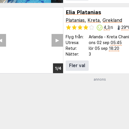
Elia Platanias
Platanias
,
Kreta
,
Grekland
4,3
29°
/5
Flyg från:
Arlanda
-
Kreta Chan
Utresa:
ons 02 sep
05:45
Retur:
lör 05 sep
18:20
Nätter:
3
Fler val
annons