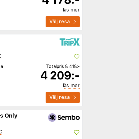
läs mer
Välj resa
C
ia
Totalpris
8 418:-
4 209:-
läs mer
Välj resa
s Only
C