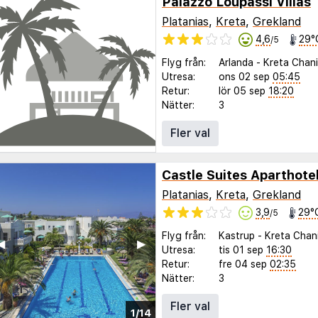
Palazzo Loupassi Villas
Platanias
,
Kreta
,
Grekland
4,6
29°
/5
Flyg från:
Arlanda
-
Kreta Chan
Utresa:
ons 02 sep
05:45
Retur:
lör 05 sep
18:20
Nätter:
3
Fler val
Castle Suites Aparthote
Platanias
,
Kreta
,
Grekland
3,9
29°
/5
Flyg från:
Kastrup
-
Kreta Chan
◀︎
▶︎
Utresa:
tis 01 sep
16:30
Retur:
fre 04 sep
02:35
Nätter:
3
Fler val
1/14