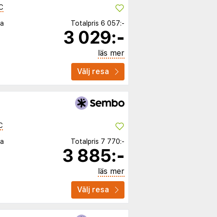
C
ia
Totalpris
6 057:-
3 029:-
läs mer
Välj resa
C
ia
Totalpris
7 770:-
3 885:-
läs mer
Välj resa