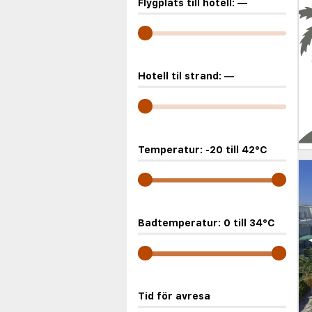
Flygplats till hotell:
—
Hotell til strand:
—
Temperatur:
-20
till
42
°C
Badtemperatur:
0
till
34
°C
Tid för avresa