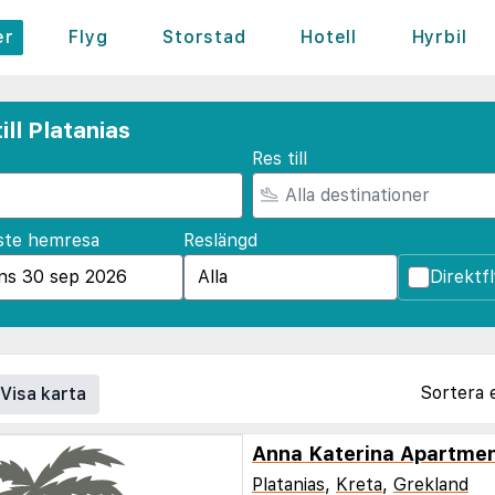
er
Flyg
Storstad
Hotell
Hyrbil
ll Platanias
Res till
ste hemresa
Reslängd
Direktf
Sortera 
Visa karta
Anna Katerina Apartme
Platanias
,
Kreta
,
Grekland