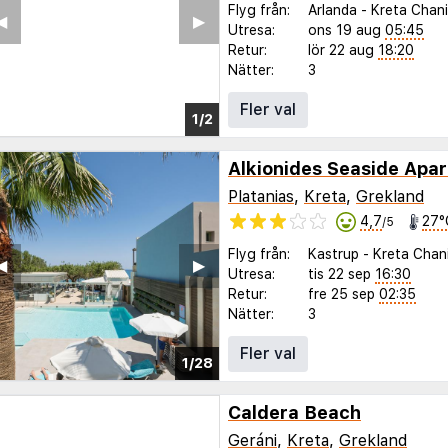
Flyg från:
Arlanda
-
Kreta Chan
Utresa:
ons 19 aug
05:45
Retur:
lör 22 aug
18:20
Nätter:
3
Fler val
Alkionides Seaside Apar
Platanias
,
Kreta
,
Grekland
4,7
27°
/5
Flyg från:
Kastrup
-
Kreta Chan
◀︎
▶︎
Utresa:
tis 22 sep
16:30
Retur:
fre 25 sep
02:35
Nätter:
3
Fler val
1/28
Caldera Beach
Geráni
,
Kreta
,
Grekland