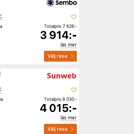
C
ia
Totalpris
7 828:-
3 914:-
läs mer
Välj resa
l
C
ia
Totalpris
8 030:-
4 015:-
läs mer
Välj resa