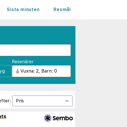
Sista minuten
Resmål
Resenärer
lyg
efter:
nts