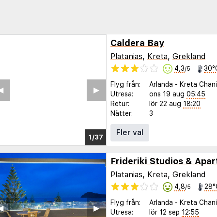
Caldera Bay
Platanias
,
Kreta
,
Grekland
4,3
30°
/5
Flyg från:
Arlanda
-
Kreta Chan
◀︎
▶︎
Utresa:
ons 19 aug
05:45
Retur:
lör 22 aug
18:20
Nätter:
3
Fler val
1/32
Frideriki Studios & Apa
Platanias
,
Kreta
,
Grekland
4,8
28°
/5
Flyg från:
Arlanda
-
Kreta Chan
◀︎
▶︎
Utresa:
lör 12 sep
12:55