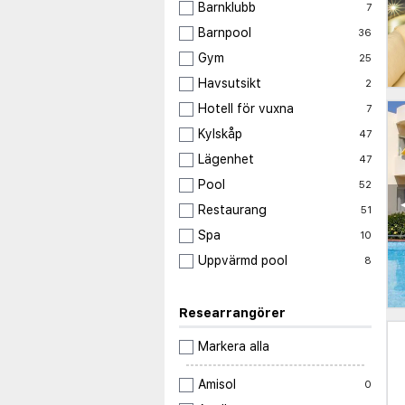
Barnklubb
7
Barnpool
36
Gym
25
Havsutsikt
2
Hotell för vuxna
7
Kylskåp
47
Lägenhet
47
Pool
52
Restaurang
51
Spa
10
Uppvärmd pool
8
Researrangörer
Markera alla
Amisol
0