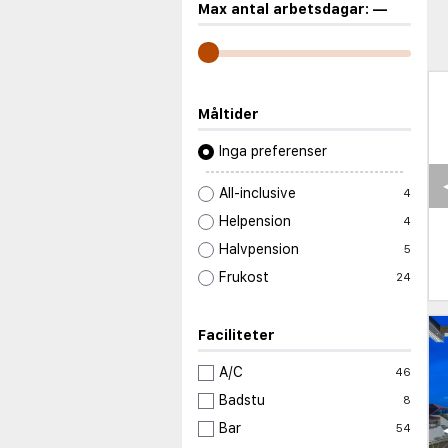
Max antal arbetsdagar:
—
Måltider
Inga preferenser
All-inclusive
4
Helpension
4
Halvpension
5
Frukost
24
Faciliteter
A/C
46
Badstu
8
Bar
54