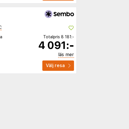
C
ia
Totalpris
8 181:-
4 091:-
läs mer
Välj resa