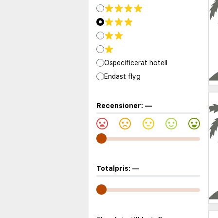
Ospecificerat hotell
Endast flyg
Recensioner:
—
Totalpris:
—