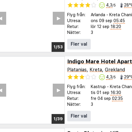
4,3
28°
/5
Flyg från:
Arlanda
-
Kreta Chan
◀︎
▶︎
Utresa:
ons 09 sep
05:45
Retur:
lör 12 sep
18:20
Nätter:
3
Fler val
1/47
Indigo Mare Hotel Apar
Platanias
,
Kreta
,
Grekland
4,3
29°
/5
Flyg från:
Kastrup
-
Kreta Chan
◀︎
▶︎
Utresa:
tis 01 sep
16:30
Retur:
fre 04 sep
02:35
Nätter:
3
Fler val
1/34