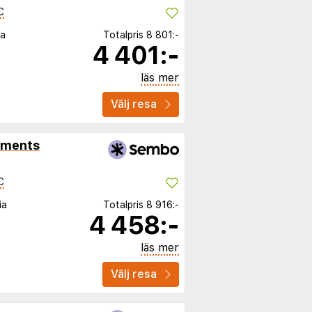
C
ia
Totalpris
8 801:-
4 401:-
läs mer
Välj resa
tments
C
ia
Totalpris
8 916:-
4 458:-
läs mer
Välj resa