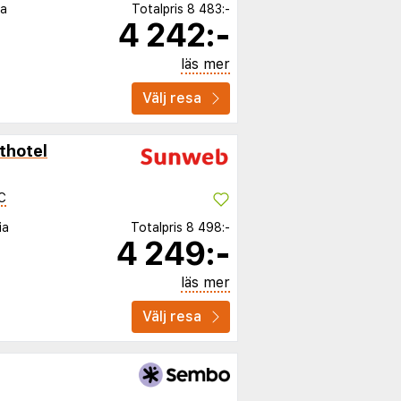
ia
Totalpris
8 483:-
4 242:-
läs mer
Välj resa
thotel
C
ia
Totalpris
8 498:-
4 249:-
läs mer
Välj resa