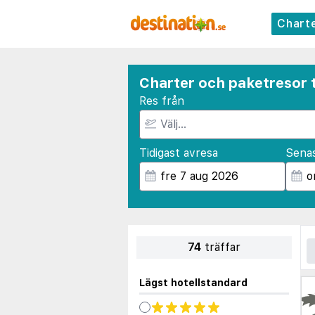
Chart
Charter och paketresor ti
Res från
Tidigast avresa
Sena
74
träffar
Lägst hotellstandard