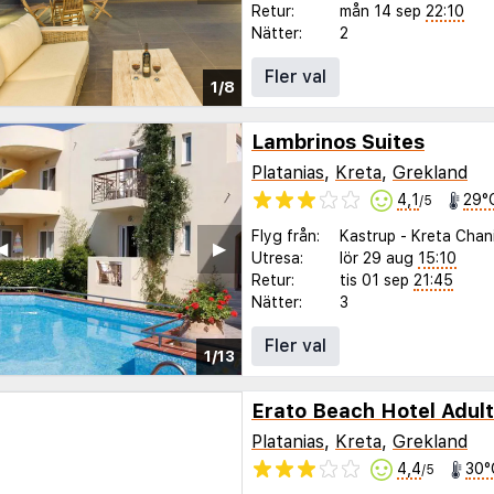
Retur:
mån 14 sep
22:10
Nätter:
2
Fler val
1/8
Lambrinos Suites
Platanias
,
Kreta
,
Grekland
4,1
29°
/5
Flyg från:
Kastrup
-
Kreta Chan
◀︎
▶︎
Utresa:
lör 29 aug
15:10
Retur:
tis 01 sep
21:45
Nätter:
3
Fler val
1/13
Erato Beach Hotel Adult
Platanias
,
Kreta
,
Grekland
4,4
30°
/5