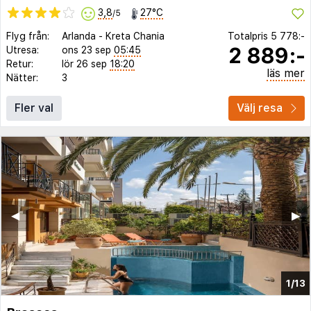
3,8
27°C
/5
Flyg från:
Arlanda
-
Kreta Chania
Totalpris
5 778:-
2 889:-
Utresa:
ons 23 sep
05:45
Retur:
lör 26 sep
18:20
läs mer
Nätter:
3
Fler val
Välj resa
◀︎
▶︎
1/13