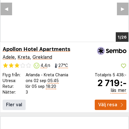
◀︎
▶︎
1/18
Apollon Hotel Apartments
Adele
,
Kreta
,
Grekland
4,4
27°C
/5
Flyg från:
Arlanda
-
Kreta Chania
Totalpris
5 438:-
2 719:-
Utresa:
ons 02 sep
05:45
Retur:
lör 05 sep
18:20
läs mer
Nätter:
3
Fler val
Välj resa