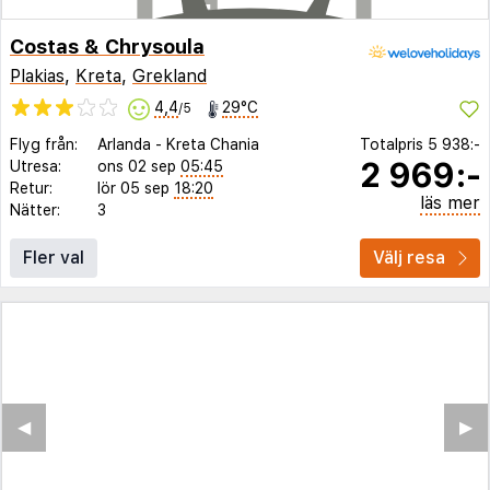
Costas & Chrysoula
Plakias
,
Kreta
,
Grekland
4,4
29°C
/5
Flyg från:
Arlanda
-
Kreta Chania
Totalpris
5 938:-
2 969:-
Utresa:
ons 02 sep
05:45
Retur:
lör 05 sep
18:20
läs mer
Nätter:
3
Fler val
Välj resa
◀︎
▶︎