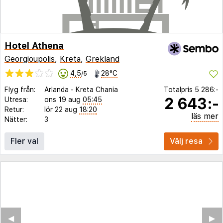
Hotel Athena
Georgioupolis
,
Kreta
,
Grekland
4,5
28°C
/5
Flyg från:
Arlanda
-
Kreta Chania
Totalpris
5 286:-
2 643:-
Utresa:
ons 19 aug
05:45
Retur:
lör 22 aug
18:20
läs mer
Nätter:
3
Fler val
Välj resa
◀︎
▶︎