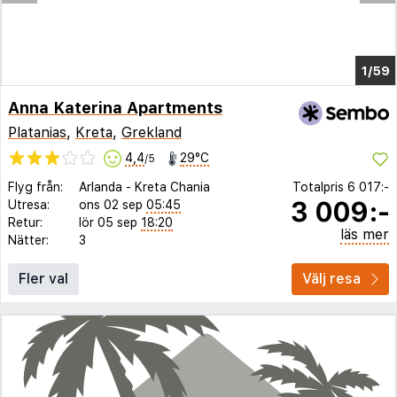
1/52
Anna Katerina Apartments
Platanias
,
Kreta
,
Grekland
4,4
29°C
/5
Flyg från:
Arlanda
-
Kreta Chania
Totalpris
6 017:-
3 009:-
Utresa:
ons 02 sep
05:45
Retur:
lör 05 sep
18:20
läs mer
Nätter:
3
Fler val
Välj resa