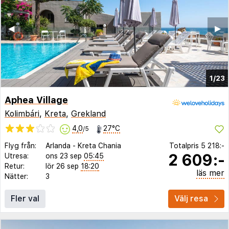
◀︎
▶︎
1/23
Aphea Village
Kolimbári
,
Kreta
,
Grekland
4,0
27°C
/5
Flyg från:
Arlanda
-
Kreta Chania
Totalpris
5 218:-
2 609:-
Utresa:
ons 23 sep
05:45
Retur:
lör 26 sep
18:20
läs mer
Nätter:
3
Fler val
Välj resa