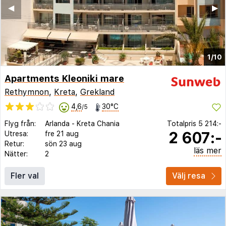
◀︎
▶︎
1/10
Apartments Kleoniki mare
Rethymnon
,
Kreta
,
Grekland
4,6
30°C
/5
Flyg från:
Arlanda
-
Kreta Chania
Totalpris
5 214:-
2 607:-
Utresa:
fre 21 aug
Retur:
sön 23 aug
läs mer
Nätter:
2
Fler val
Välj resa