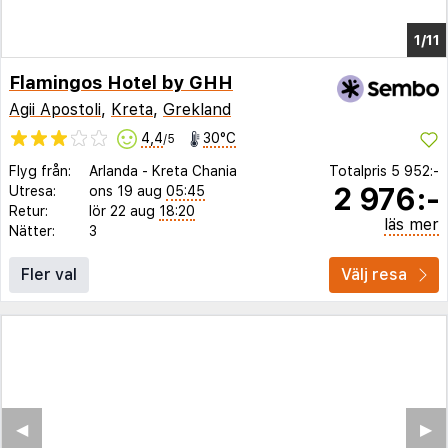
1/5
Flamingos Hotel by GHH
Agii Apostoli
,
Kreta
,
Grekland
4,4
30°C
/5
Flyg från:
Arlanda
-
Kreta Chania
Totalpris
5 952:-
2 976:-
Utresa:
ons 19 aug
05:45
Retur:
lör 22 aug
18:20
läs mer
Nätter:
3
Fler val
Välj resa
◀︎
▶︎