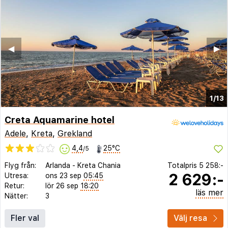
◀︎
▶︎
1/13
Creta Aquamarine hotel
Adele
,
Kreta
,
Grekland
4,4
25°C
/5
Flyg från:
Arlanda
-
Kreta Chania
Totalpris
5 258:-
2 629:-
Utresa:
ons 23 sep
05:45
Retur:
lör 26 sep
18:20
läs mer
Nätter:
3
Fler val
Välj resa