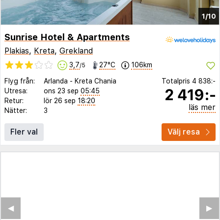
1/10
Sunrise Hotel & Apartments
Plakias
,
Kreta
,
Grekland
3,7
27°C
106km
/5
Flyg från:
Arlanda
-
Kreta Chania
Totalpris
4 838:-
2 419:-
Utresa:
ons 23 sep
05:45
Retur:
lör 26 sep
18:20
läs mer
Nätter:
3
Fler val
Välj resa
◀︎
▶︎