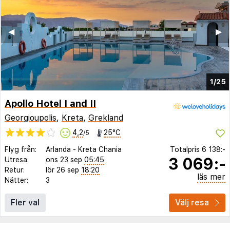
◀︎
▶︎
1/25
Apollo Hotel I and II
Georgioupolis
,
Kreta
,
Grekland
4,2
25°C
/5
Flyg från:
Arlanda
-
Kreta Chania
Totalpris
6 138:-
3 069:-
Utresa:
ons 23 sep
05:45
Retur:
lör 26 sep
18:20
läs mer
Nätter:
3
Fler val
Välj resa