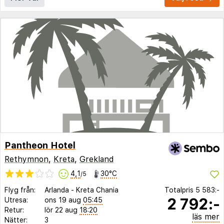
Pantheon Hotel
Rethymnon
,
Kreta
,
Grekland
4,1
30°C
/5
Flyg från:
Arlanda
-
Kreta Chania
Totalpris
5 583:-
2 792:-
Utresa:
ons 19 aug
05:45
Retur:
lör 22 aug
18:20
läs mer
Nätter:
3