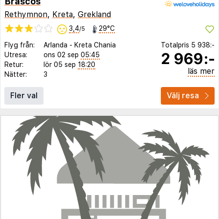
Brascos
Rethymnon
,
Kreta
,
Grekland
3,4
29°C
/5
Flyg från:
Arlanda
-
Kreta Chania
Totalpris
5 938:-
2 969:-
Utresa:
ons 02 sep
05:45
Retur:
lör 05 sep
18:20
läs mer
Nätter:
3
Fler val
Välj resa