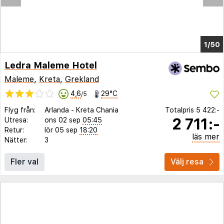
1/43
Ledra Maleme Hotel
Maleme
,
Kreta
,
Grekland
4,6
29°C
/5
Flyg från:
Arlanda
-
Kreta Chania
Totalpris
5 422:-
2 711:-
Utresa:
ons 02 sep
05:45
Retur:
lör 05 sep
18:20
läs mer
Nätter:
3
Fler val
Välj resa