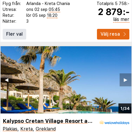
Flyg från:
Arlanda
-
Kreta Chania
Totalpris
5 758:-
2 879:-
Utresa:
ons 02 sep
05:45
Retur:
lör 05 sep
18:20
läs mer
Nätter:
3
Fler val
Välj resa
◀︎
▶︎
1/34
Kalypso Cretan Village Resort and Spa
Plakias
,
Kreta
,
Grekland