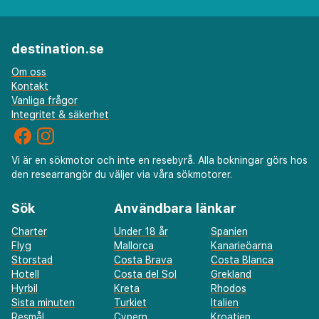
destination.se
Om oss
Kontakt
Vanliga frågor
Integritet & säkerhet
Vi är en sökmotor och inte en resebyrå. Alla bokningar görs hos
den researrangör du väljer via våra sökmotorer.
Sök
Användbara länkar
Charter
Under 18 år
Spanien
Flyg
Mallorca
Kanarieöarna
Storstad
Costa Brava
Costa Blanca
Hotell
Costa del Sol
Grekland
Hyrbil
Kreta
Rhodos
Sista minuten
Turkiet
Italien
Resmål
Cypern
Kroatien