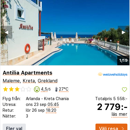
◀︎
▶︎
1/19
Antilia Apartments
Maleme
,
Kreta
,
Grekland
4,5
27°C
/5
Flyg från:
Arlanda
-
Kreta Chania
Totalpris
5 558:-
2 779:-
Utresa:
ons 23 sep
05:45
Retur:
lör 26 sep
18:20
läs mer
Nätter:
3
Fler val
Välj resa