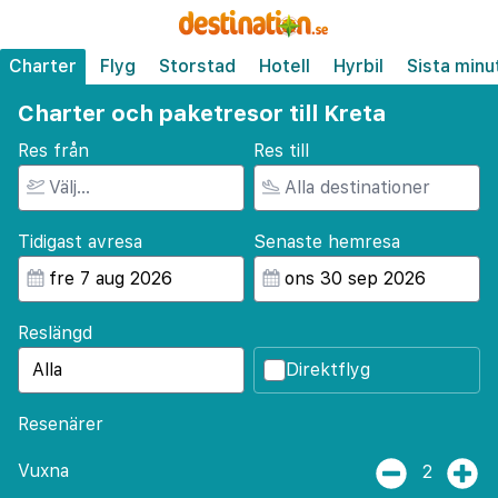
Charter
Flyg
Storstad
Hotell
Hyrbil
Sista minu
Charter och paketresor till Kreta
Res från
Res till
Tidigast avresa
Senaste hemresa
Reslängd
Direktflyg
Resenärer
Vuxna
2