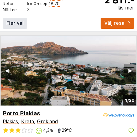
Retur:
lör 05 sep
18:20
läs mer
Nätter:
3
Fler val
Välj resa
◀︎
▶︎
1/20
Porto Plakias
Plakias
,
Kreta
,
Grekland
4,3
29°C
/5