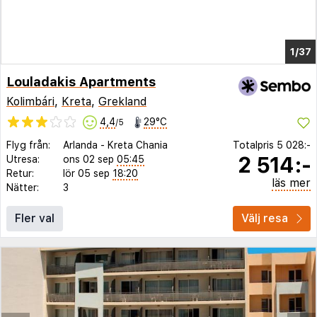
1/29
Louladakis Apartments
Kolimbári
,
Kreta
,
Grekland
4,4
29°C
/5
Flyg från:
Arlanda
-
Kreta Chania
Totalpris
5 028:-
2 514:-
Utresa:
ons 02 sep
05:45
Retur:
lör 05 sep
18:20
läs mer
Nätter:
3
Fler val
Välj resa