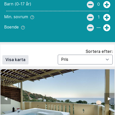
Barn (0-17 år)
0
Min. sovrum
1
Boende
—
Sortera efter:
Visa karta
◀︎
▶︎