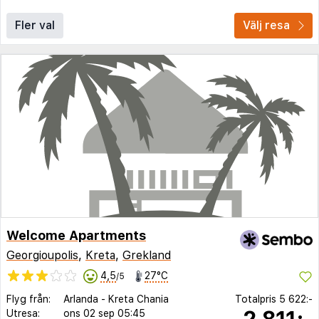
Fler val
Välj resa
Welcome Apartments
Georgioupolis
,
Kreta
,
Grekland
4,5
27°C
/5
Flyg från:
Arlanda
-
Kreta Chania
Totalpris
5 622:-
2 811:-
Utresa:
ons 02 sep
05:45