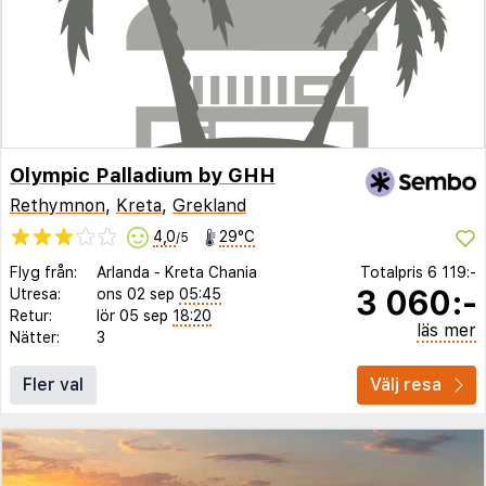
Olympic Palladium by GHH
Rethymnon
,
Kreta
,
Grekland
4,0
29°C
/5
Flyg från:
Arlanda
-
Kreta Chania
Totalpris
6 119:-
3 060:-
Utresa:
ons 02 sep
05:45
Retur:
lör 05 sep
18:20
läs mer
Nätter:
3
Fler val
Välj resa