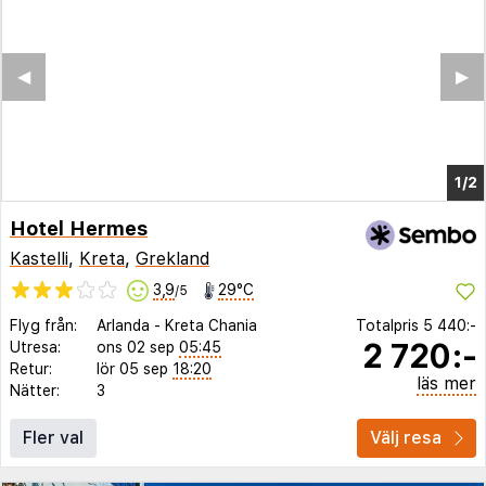
Hotel Hermes
Kastelli
,
Kreta
,
Grekland
3,9
29°C
/5
Flyg från:
Arlanda
-
Kreta Chania
Totalpris
5 440:-
2 720:-
Utresa:
ons 02 sep
05:45
Retur:
lör 05 sep
18:20
läs mer
Nätter:
3
Fler val
Välj resa