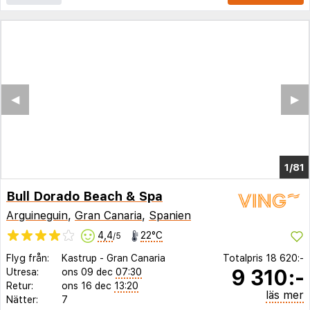
◀︎
▶︎
1/81
Bull Dorado Beach & Spa
Arguineguin
,
Gran Canaria
,
Spanien
4,4
22°C
/5
Flyg från:
Kastrup
-
Gran Canaria
Totalpris
18 620:-
9 310:-
Utresa:
ons 09 dec
07:30
Retur:
ons 16 dec
13:20
läs mer
Nätter:
7