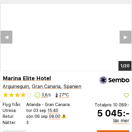
◀︎
▶︎
1/20
Marina Elite Hotel
Arguineguin
,
Gran Canaria
,
Spanien
3,6
27°C
/5
Flyg från:
Arlanda
-
Gran Canaria
Totalpris
10 089:-
5 045:-
Utresa:
tor 03 sep
15:40
Retur:
sön 06 sep
08:00
läs mer
Nätter:
3