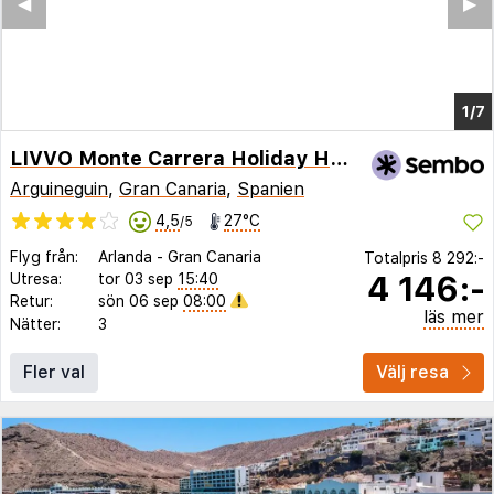
◀︎
▶︎
1/7
LIVVO Monte Carrera Holiday Homes
Arguineguin
,
Gran Canaria
,
Spanien
4,5
27°C
/5
Flyg från:
Arlanda
-
Gran Canaria
Totalpris
8 292:-
4 146:-
Utresa:
tor 03 sep
15:40
Retur:
sön 06 sep
08:00
läs mer
Nätter:
3
Fler val
Välj resa