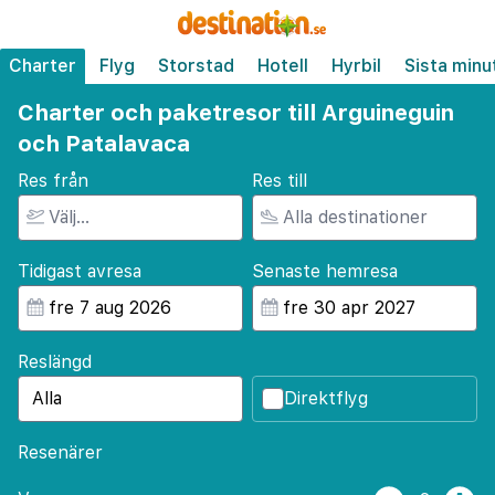
Charter
Flyg
Storstad
Hotell
Hyrbil
Sista minu
Charter och paketresor till Arguineguin
och Patalavaca
Res från
Res till
Tidigast avresa
Senaste hemresa
Reslängd
Direktflyg
Resenärer