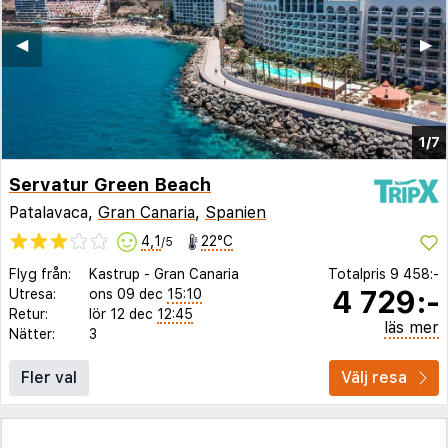
◀︎
▶︎
1/7
Servatur Green Beach
Patalavaca,
Gran Canaria
,
Spanien
4,1
22°C
/5
Flyg från:
Kastrup
-
Gran Canaria
Totalpris
9 458:-
4 729:-
Utresa:
ons 09 dec
15:10
Retur:
lör 12 dec
12:45
läs mer
Nätter:
3
Fler val
Välj resa