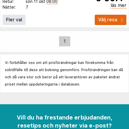
Retur:
sön 11 okt
08:00
läs mer
Nätter:
7
Fler val
Välj resa
1
Vi förbihåller oss om att prisförändringar kan förekomma från
söktillfälle till dess att bokning genomförs. Prisförändringen kan då
och då vara stor och beror på att leverantören av paketet ändrat
priset mellan uppdateringarna i databasen.
Vill du ha frestande erbjudanden,
resetips och nyheter via e-post?