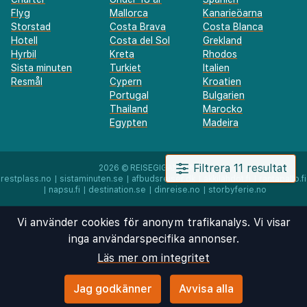
Flyg
Mallorca
Kanarieöarna
Storstad
Costa Brava
Costa Blanca
Hotell
Costa del Sol
Grekland
Hyrbil
Kreta
Rhodos
Sista minuten
Turkiet
Italien
Resmål
Cypern
Kroatien
Portugal
Bulgarien
Thailand
Marocko
Egypten
Madeira
Filtrera 11 resultat
2026 ©
REISEGIGANTEN AS
restplass.no
|
sistaminuten.se
|
afbudsrejser.dk
|
äkkilähdöt.fi
|
rantapallo.fi
|
napsu.fi
|
destination.se
|
dinreise.no
|
storbyferie.no
Vi använder cookies för anonym trafikanalys. Vi visar
inga användarspecifika annonser.
Läs mer om integritet
Jag godkänner
Avvisa alla