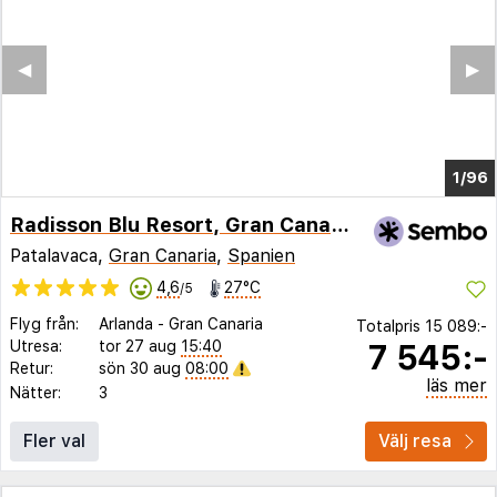
◀︎
▶︎
1/96
Radisson Blu Resort, Gran Canaria
Patalavaca,
Gran Canaria
,
Spanien
4,6
27°C
/5
Flyg från:
Arlanda
-
Gran Canaria
Totalpris
15 089:-
7 545:-
Utresa:
tor 27 aug
15:40
Retur:
sön 30 aug
08:00
läs mer
Nätter:
3
Fler val
Välj resa