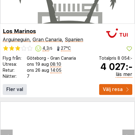
Los Marinos
Arguineguin
,
Gran Canaria
,
Spanien
4,3
27°C
/5
Flyg från:
Göteborg
-
Gran Canaria
Totalpris
8 054:-
4 027:-
Utresa:
ons 19 aug
08:10
Retur:
ons 26 aug
14:05
läs mer
Nätter:
7
Fler val
Välj resa