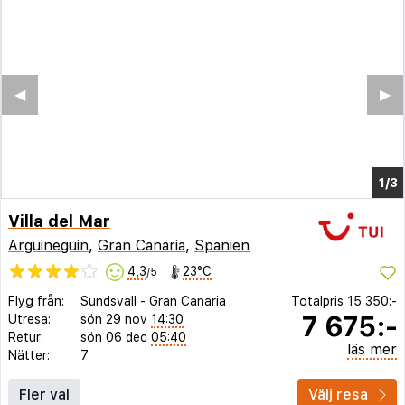
◀︎
▶︎
1/3
Villa del Mar
Arguineguin
,
Gran Canaria
,
Spanien
4,3
23°C
/5
Flyg från:
Sundsvall
-
Gran Canaria
Totalpris
15 350:-
7 675:-
Utresa:
sön 29 nov
14:30
Retur:
sön 06 dec
05:40
läs mer
Nätter:
7
Fler val
Välj resa