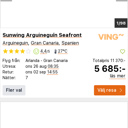
1/98
Sunwing Arguineguín Seafront
Arguineguin
,
Gran Canaria
,
Spanien
4,4
27°C
/5
Flyg från:
Arlanda
-
Gran Canaria
Totalpris
11 370:-
5 685:-
Utresa:
ons 26 aug
08:35
Retur:
ons 02 sep
14:55
läs mer
Nätter:
7
Fler val
Välj resa