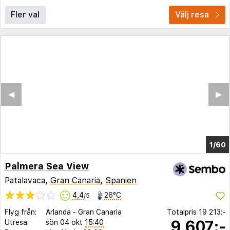
Fler val
Välj resa
◀︎
▶︎
1/60
Palmera Sea View
Patalavaca,
Gran Canaria
,
Spanien
4,4
26°C
/5
Flyg från:
Arlanda
-
Gran Canaria
Totalpris
19 213:-
9 607:-
Utresa:
sön 04 okt
15:40