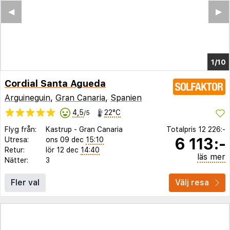
◀︎
▶︎
1/10
Cordial Santa Agueda
Arguineguin
,
Gran Canaria
,
Spanien
4,5
22°C
/5
Flyg från:
Kastrup
-
Gran Canaria
Totalpris
12 226:-
6 113:-
Utresa:
ons 09 dec
15:10
Retur:
lör 12 dec
14:40
läs mer
Nätter:
3
Fler val
Välj resa