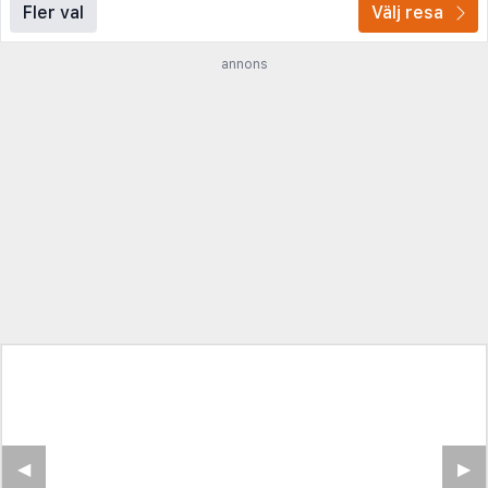
Fler val
Välj resa
annons
◀︎
▶︎