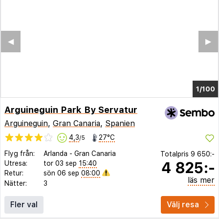
◀︎
▶︎
1/100
Arguineguin Park By Servatur
Arguineguin
,
Gran Canaria
,
Spanien
4,3
27°C
/5
Flyg från:
Arlanda
-
Gran Canaria
Totalpris
9 650:-
4 825:-
Utresa:
tor 03 sep
15:40
Retur:
sön 06 sep
08:00
läs mer
Nätter:
3
Fler val
Välj resa