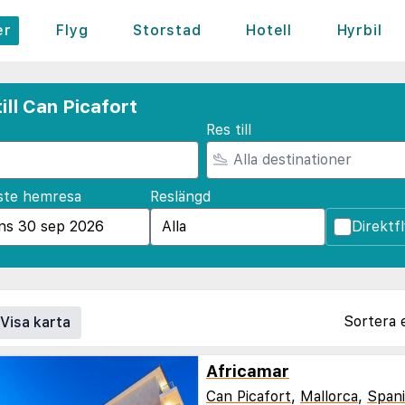
er
Flyg
Storstad
Hotell
Hyrbil
ill Can Picafort
Res till
ste hemresa
Reslängd
Direktf
Sortera 
Visa karta
Africamar
Can Picafort
,
Mallorca
,
Span