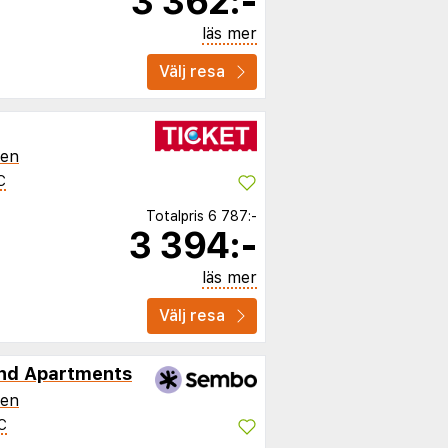
3 362:-
läs mer
Välj resa
ien
C
Totalpris
6 787:-
3 394:-
läs mer
Välj resa
and Apartments
ien
C