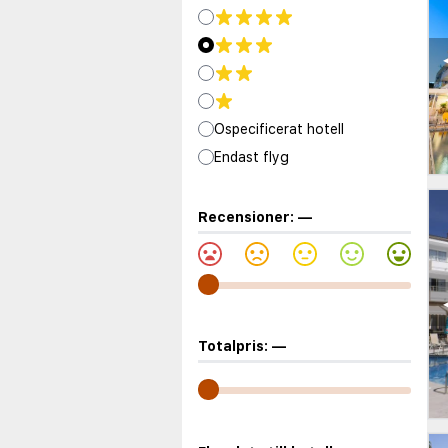
Ospecificerat hotell
Endast flyg
Recensioner:
—
Totalpris:
—