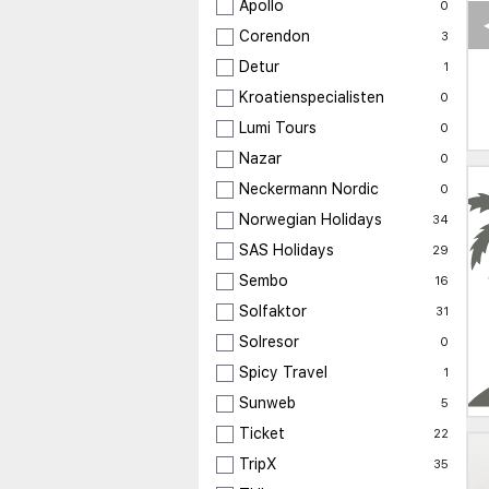
Apollo
0
Corendon
3
Detur
1
Kroatienspecialisten
0
Lumi Tours
0
Nazar
0
Neckermann Nordic
0
Norwegian Holidays
34
SAS Holidays
29
Sembo
16
Solfaktor
31
Solresor
0
Spicy Travel
1
Sunweb
5
Ticket
22
TripX
35