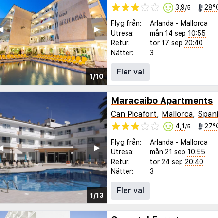
3,9
28°
/5
Flyg från:
Arlanda
-
Mallorca
◀︎
▶︎
Utresa:
mån 14 sep
10:55
Retur:
tor 17 sep
20:40
Nätter:
3
Fler val
1/10
Maracaibo Apartments
Can Picafort
,
Mallorca
,
Span
4,1
27°
/5
Flyg från:
Arlanda
-
Mallorca
◀︎
▶︎
Utresa:
mån 21 sep
10:55
Retur:
tor 24 sep
20:40
Nätter:
3
Fler val
1/13