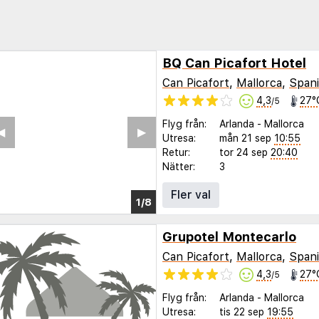
BQ Can Picafort Hotel
Can Picafort
,
Mallorca
,
Span
4,3
27°
/5
Flyg från:
Arlanda
-
Mallorca
Utresa:
mån 21 sep
10:55
Retur:
tor 24 sep
20:40
Nätter:
3
Fler val
Grupotel Montecarlo
Can Picafort
,
Mallorca
,
Span
4,3
27°
/5
Flyg från:
Arlanda
-
Mallorca
Utresa:
tis 22 sep
19:55