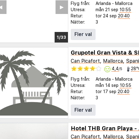
Flyg från:
Arlanda
-
Mallorca
◀︎
▶︎
Utresa:
mån 21 sep
10:55
Retur:
tor 24 sep
20:40
Nätter:
3
Fler val
1/24
Grupotel Gran Vista & 
Can Picafort
,
Mallorca
,
Span
4,4
28°
/5
Flyg från:
Arlanda
-
Mallorca
Utresa:
mån 14 sep
10:55
Retur:
tor 17 sep
20:40
Nätter:
3
Fler val
Hotel THB Gran Playa - 
Can Picafort
,
Mallorca
,
Span