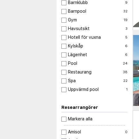
Barnklubb
9
Barnpool
32
Gym
19
Havsutsikt
3
Hotell för vuxna
5
Kylskåp
6
Lägenhet
6
Pool
24
Restaurang
38
Spa
22
Uppvärmd pool
1
Researrangörer
Markera alla
Amisol
0