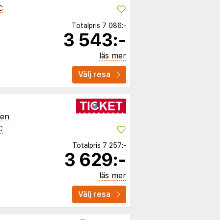
C
Totalpris
7 086:-
3 543:-
läs mer
Välj resa
ien
C
Totalpris
7 257:-
3 629:-
läs mer
Välj resa