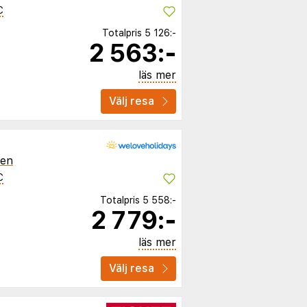
C
Totalpris
5 126:-
2 563:-
läs mer
Välj resa
ien
C
Totalpris
5 558:-
2 779:-
läs mer
Välj resa