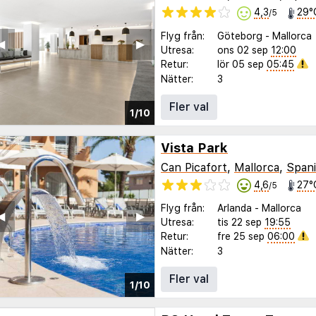
4,3
29°
/5
Flyg från:
Göteborg
-
Mallorca
◀︎
▶︎
Utresa:
ons 02 sep
12:00
Retur:
lör 05 sep
05:45
Nätter:
3
Fler val
1/10
Vista Park
Can Picafort
,
Mallorca
,
Span
4,6
27°
/5
Flyg från:
Arlanda
-
Mallorca
◀︎
▶︎
Utresa:
tis 22 sep
19:55
Retur:
fre 25 sep
06:00
Nätter:
3
Fler val
1/10