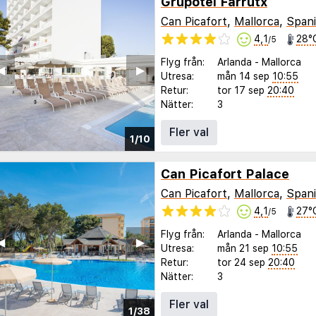
Grupotel Farrutx
Can Picafort
,
Mallorca
,
Span
4,1
28°
/5
Flyg från:
Arlanda
-
Mallorca
◀︎
▶︎
Utresa:
mån 14 sep
10:55
Retur:
tor 17 sep
20:40
Nätter:
3
Fler val
1/10
Can Picafort Palace
Can Picafort
,
Mallorca
,
Span
4,1
27°
/5
Flyg från:
Arlanda
-
Mallorca
◀︎
▶︎
Utresa:
mån 21 sep
10:55
Retur:
tor 24 sep
20:40
Nätter:
3
Fler val
1/38