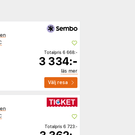
ien
C
Totalpris
6 668:-
3 334:-
läs mer
Välj resa
ien
C
Totalpris
6 723:-