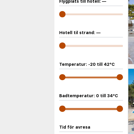
Flygplats till hotell:
—
Hotell til strand:
—
Temperatur:
-20
till
42
°C
Badtemperatur:
0
till
34
°C
Tid för avresa