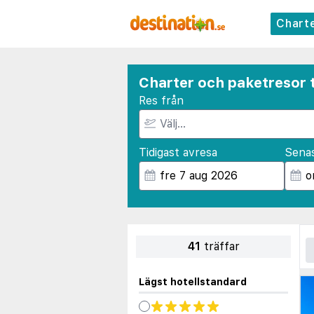
Chart
Charter och paketresor t
Res från
Tidigast avresa
Sena
41
träffar
Lägst hotellstandard