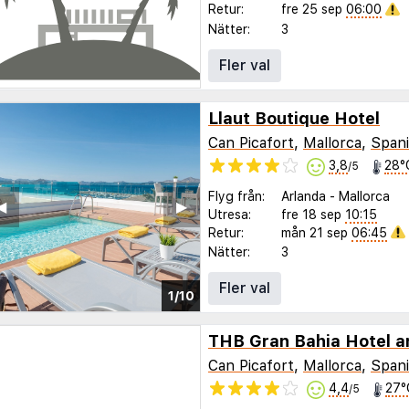
Retur:
fre 25 sep
06:00
Nätter:
3
Fler val
Llaut Boutique Hotel
Can Picafort
,
Mallorca
,
Span
3,8
28°
/5
Flyg från:
Arlanda
-
Mallorca
◀︎
▶︎
Utresa:
fre 18 sep
10:15
Retur:
mån 21 sep
06:45
Nätter:
3
Fler val
1/10
THB Gran Bahia Hotel 
Can Picafort
,
Mallorca
,
Span
4,4
27°
/5