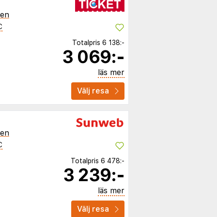
ien
C
Totalpris
6 138:-
3 069:-
läs mer
Välj resa
ien
C
Totalpris
6 478:-
3 239:-
läs mer
Välj resa