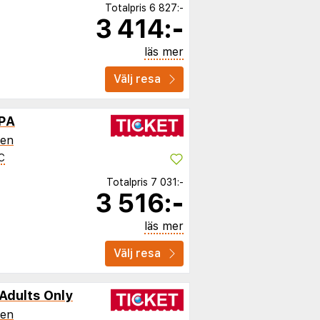
Totalpris
6 827:-
3 414:-
läs mer
Välj resa
SPA
ien
C
Totalpris
7 031:-
3 516:-
läs mer
Välj resa
Adults Only
ien