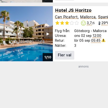
Hotel JS Horitzo
Can Picafort
,
Mallorca
,
Span
3,7
29°
/5
Flyg från:
Göteborg
-
Mallorca
◀︎
▶︎
Utresa:
ons 02 sep
12:00
Retur:
lör 05 sep
05:45
Nätter:
3
Fler val
1/10
annons