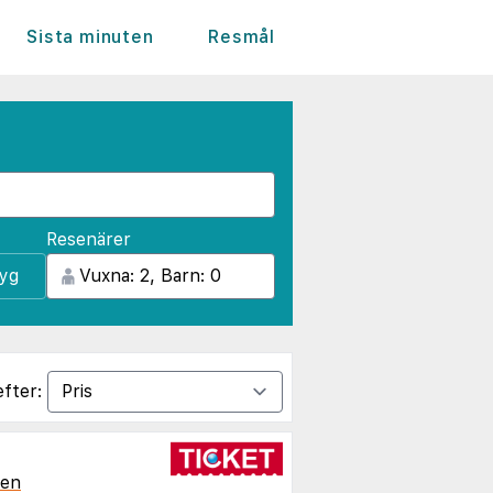
Sista minuten
Resmål
Resenärer
lyg
efter:
ien