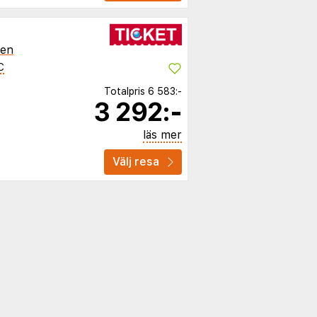
ien
C
Totalpris
6 583:-
3 292:-
läs mer
Välj resa