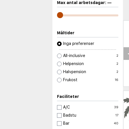
Max antal arbetsdagar:
—
Måltider
Inga preferenser
All-inclusive
2
Helpension
2
Halvpension
2
Frukost
16
Faciliteter
A/C
39
Badstu
17
Bar
40