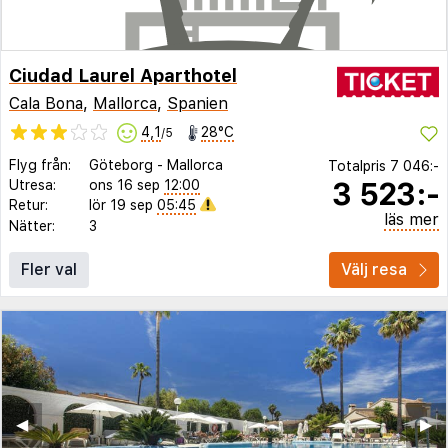
Ciudad Laurel Aparthotel
Cala Bona
,
Mallorca
,
Spanien
4,1
28°C
/5
Flyg från:
Göteborg
-
Mallorca
Totalpris
7 046:-
3 523:-
Utresa:
ons 16 sep
12:00
Retur:
lör 19 sep
05:45
läs mer
Nätter:
3
Fler val
Välj resa
◀︎
▶︎