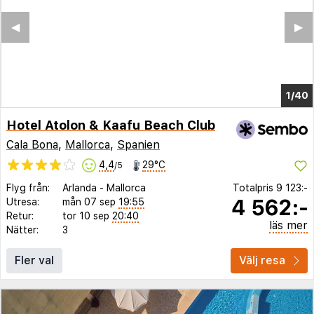
◀︎
▶︎
1/33
Hotel Atolon & Kaafu Beach Club
Cala Bona
,
Mallorca
,
Spanien
4,4
29°C
/5
Flyg från:
Arlanda
-
Mallorca
Totalpris
9 123:-
4 562:-
Utresa:
mån 07 sep
19:55
Retur:
tor 10 sep
20:40
läs mer
Nätter:
3
Fler val
Välj resa