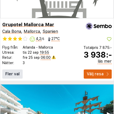
Grupotel Mallorca Mar
Cala Bona
,
Mallorca
,
Spanien
4,2
27°C
/5
Flyg från:
Arlanda
-
Mallorca
Totalpris
7 875:-
3 938:-
Utresa:
tis 22 sep
19:55
Retur:
fre 25 sep
06:00
läs mer
Nätter:
3
Fler val
Välj resa
◀︎
▶︎