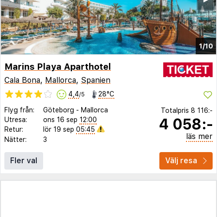
1/10
Marins Playa Aparthotel
Cala Bona
,
Mallorca
,
Spanien
4,4
28°C
/5
Flyg från:
Göteborg
-
Mallorca
Totalpris
8 116:-
4 058:-
Utresa:
ons 16 sep
12:00
Retur:
lör 19 sep
05:45
läs mer
Nätter:
3
Fler val
Välj resa