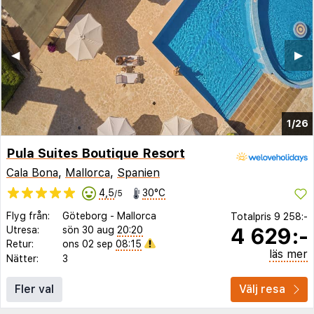
◀︎
▶︎
1/26
Pula Suites Boutique Resort
Cala Bona
,
Mallorca
,
Spanien
4,5
30°C
/5
Flyg från:
Göteborg
-
Mallorca
Totalpris
9 258:-
4 629:-
Utresa:
sön 30 aug
20:20
Retur:
ons 02 sep
08:15
läs mer
Nätter:
3
Fler val
Välj resa