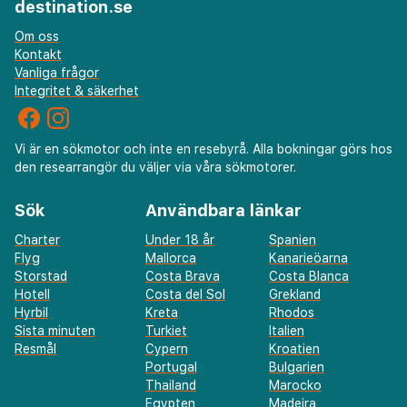
destination.se
Om oss
Kontakt
Vanliga frågor
Integritet & säkerhet
Vi är en sökmotor och inte en resebyrå. Alla bokningar görs hos
den researrangör du väljer via våra sökmotorer.
Sök
Användbara länkar
Charter
Under 18 år
Spanien
Flyg
Mallorca
Kanarieöarna
Storstad
Costa Brava
Costa Blanca
Hotell
Costa del Sol
Grekland
Hyrbil
Kreta
Rhodos
Sista minuten
Turkiet
Italien
Resmål
Cypern
Kroatien
Portugal
Bulgarien
Thailand
Marocko
Egypten
Madeira