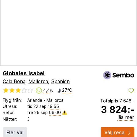
Globales Isabel
Cala Bona
,
Mallorca
,
Spanien
4,4
27°C
/5
Flyg från:
Arlanda
-
Mallorca
Totalpris
7 648:-
3 824:-
Utresa:
tis 22 sep
19:55
Retur:
fre 25 sep
06:00
läs mer
Nätter:
3
Fler val
Välj resa