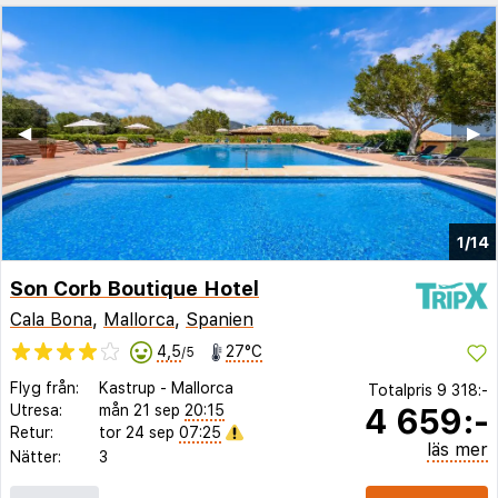
◀︎
▶︎
1/14
Son Corb Boutique Hotel
Cala Bona
,
Mallorca
,
Spanien
4,5
27°C
/5
Flyg från:
Kastrup
-
Mallorca
Totalpris
9 318:-
4 659:-
Utresa:
mån 21 sep
20:15
Retur:
tor 24 sep
07:25
läs mer
Nätter:
3