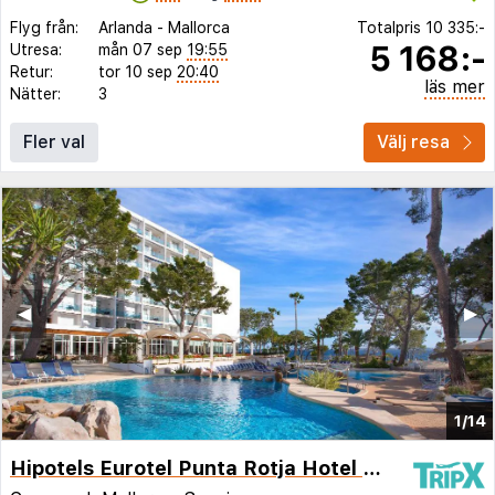
Flyg från:
Arlanda
-
Mallorca
Totalpris
10 335:-
5 168:-
Utresa:
mån 07 sep
19:55
Retur:
tor 10 sep
20:40
läs mer
Nätter:
3
Fler val
Välj resa
◀︎
▶︎
1/14
Hipotels Eurotel Punta Rotja Hotel & Spa