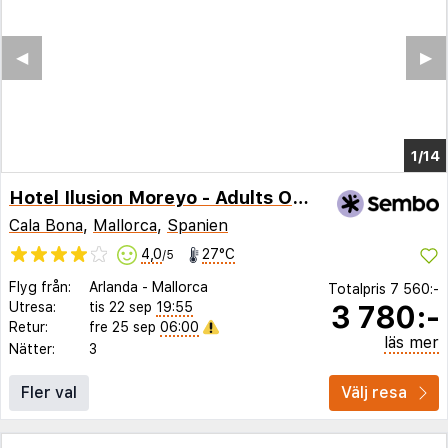
◀︎
▶︎
1/7
Hotel Ilusion Moreyo - Adults Only
Cala Bona
,
Mallorca
,
Spanien
4,0
27°C
/5
Flyg från:
Arlanda
-
Mallorca
Totalpris
7 560:-
3 780:-
Utresa:
tis 22 sep
19:55
Retur:
fre 25 sep
06:00
läs mer
Nätter:
3
Fler val
Välj resa