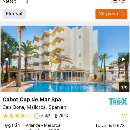
Nätter:
3
Fler val
Välj resa
◀︎
▶︎
1/6
Cabot Cap de Mar Spa
Cala Bona
,
Mallorca
,
Spanien
4,3
28°C
/5
Flyg från:
Arlanda
-
Mallorca
Totalpris
9 678:-