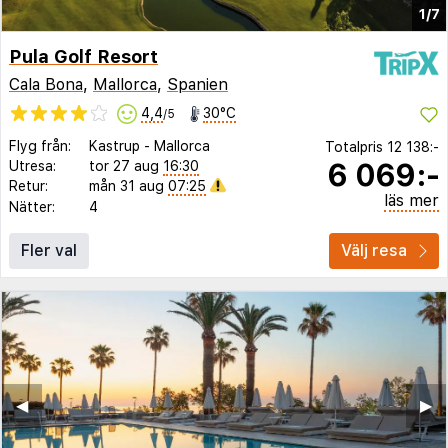
1/7
Pula Golf Resort
Cala Bona
,
Mallorca
,
Spanien
4,4
30°C
/5
Flyg från:
Kastrup
-
Mallorca
Totalpris
12 138:-
6 069:-
Utresa:
tor 27 aug
16:30
Retur:
mån 31 aug
07:25
läs mer
Nätter:
4
Fler val
Välj resa
◀︎
▶︎