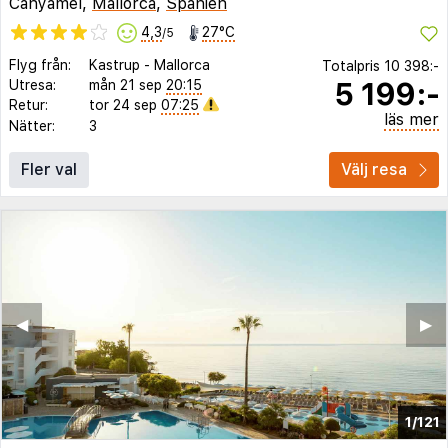
Canyamel,
Mallorca
,
Spanien
4,3
27°C
/5
Flyg från:
Kastrup
-
Mallorca
Totalpris
10 398:-
5 199:-
Utresa:
mån 21 sep
20:15
Retur:
tor 24 sep
07:25
läs mer
Nätter:
3
Fler val
Välj resa
◀︎
▶︎
1/121