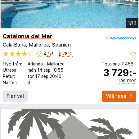
1/13
Catalonia del Mar
Cala Bona
,
Mallorca
,
Spanien
4,1
28°C
/5
Flyg från:
Arlanda
-
Mallorca
Totalpris
7 458:-
3 729:-
Utresa:
mån 14 sep
10:55
Retur:
tor 17 sep
20:40
läs mer
Nätter:
3
Fler val
Välj resa