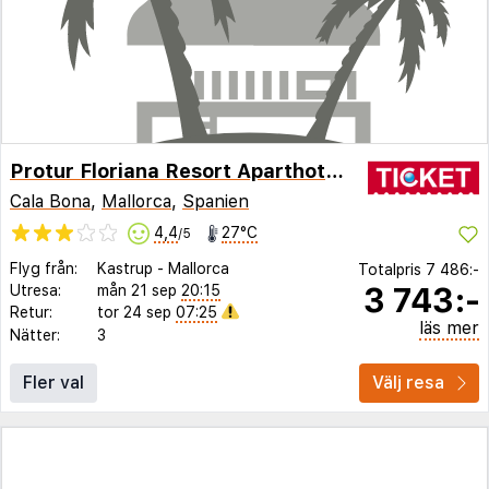
Protur Floriana Resort Aparthotel -
Cala Bona
,
Mallorca
,
Spanien
4,4
27°C
/5
Flyg från:
Kastrup
-
Mallorca
Totalpris
7 486:-
3 743:-
Utresa:
mån 21 sep
20:15
Retur:
tor 24 sep
07:25
läs mer
Nätter:
3
Fler val
Välj resa