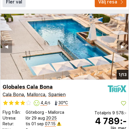
Fler val
Välj resa
◀︎
▶︎
1/13
Globales Cala Bona
Cala Bona
,
Mallorca
,
Spanien
4,4
30°C
/5
Flyg från:
Göteborg
-
Mallorca
Totalpris
9 578:-
4 789:-
Utresa:
lör 29 aug
20:25
Retur:
tis 01 sep
07:15
läs mer