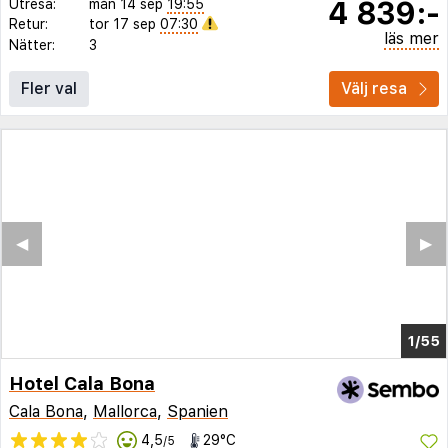
4 839:-
Utresa:
mån 14 sep
19:55
Retur:
tor 17 sep
07:30
läs mer
Nätter:
3
Fler val
Välj resa
◀︎
▶︎
1/47
Hotel Cala Bona
Cala Bona
,
Mallorca
,
Spanien
4,5
29°C
/5