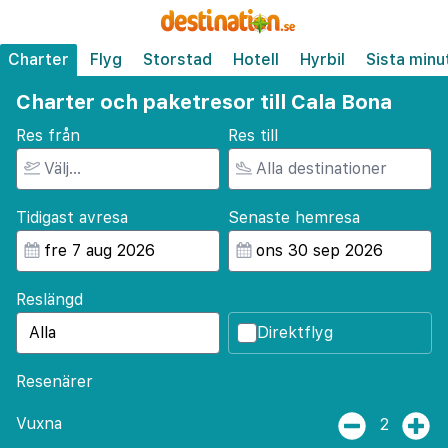
Charter
Flyg
Storstad
Hotell
Hyrbil
Sista minu
Charter och paketresor till Cala Bona
Res från
Res till
Tidigast avresa
Senaste hemresa
Reslängd
Direktflyg
Resenärer
Vuxna
2