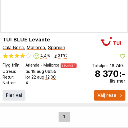
TUI BLUE Levante
Cala Bona
,
Mallorca
,
Spanien
4,4
31°C
/5
Flyg från:
Arlanda
-
Mallorca
Totalpris
16 740:-
3 PLATSER
8 370:-
Utresa:
tis 18 aug
06:55
Retur:
lör 22 aug
12:00
läs mer
Nätter:
4
Fler val
Välj resa
1