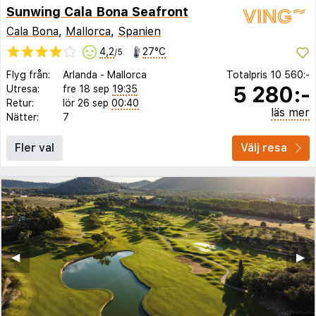
Sunwing Cala Bona Seafront
Cala Bona
,
Mallorca
,
Spanien
4,2
27°C
/5
Flyg från:
Arlanda
-
Mallorca
Totalpris
10 560:-
5 280:-
Utresa:
fre 18 sep
19:35
Retur:
lör 26 sep
00:40
läs mer
Nätter:
7
Fler val
Välj resa
◀︎
▶︎