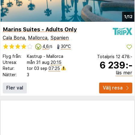
1/12
Marins Suites - Adults Only
Cala Bona
,
Mallorca
,
Spanien
4,6
30°C
/5
Flyg från:
Kastrup
-
Mallorca
Totalpris
12 478:-
6 239:-
Utresa:
mån 31 aug
20:15
Retur:
tor 03 sep
07:25
läs mer
Nätter:
3
Fler val
Välj resa