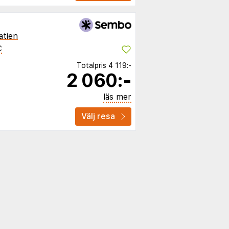
atien
C
Totalpris
4 119:-
2 060:-
läs mer
Välj resa