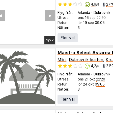
4,6
27°
/5
Flyg från:
Arlanda
-
Dubrovnik
◀︎
▶︎
Utresa:
ons 16 sep
22:20
Retur:
lör 19 sep
09:05
Nätter:
3
Fler val
1/23
Maistra Select Astarea 
Mlini
,
Dubrovnik-kusten
,
Kro
4,2
21°
/5
Flyg från:
Arlanda
-
Dubrovnik
Utresa:
ons 21 okt
22:20
Retur:
lör 24 okt
09:05
Nätter:
3
Fler val