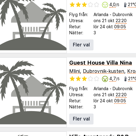
4,0
21°
/5
Flyg från:
Arlanda
-
Dubrovnik
Utresa:
ons 21 okt
22:20
Retur:
lör 24 okt
09:05
Nätter:
3
Fler val
Guest House Villa Nina
Mlini
,
Dubrovnik-kusten
,
Kro
4,7
21°
/5
Flyg från:
Arlanda
-
Dubrovnik
Utresa:
ons 21 okt
22:20
Retur:
lör 24 okt
09:05
Nätter:
3
Fler val