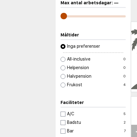
Max antal arbetsdagar:
—
Måltider
Inga preferenser
All-inclusive
0
Helpension
0
Halvpension
0
Frukost
4
Faciliteter
A/C
5
Badstu
2
Bar
7