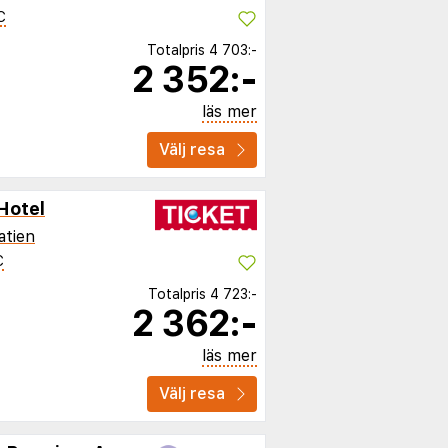
C
Totalpris
4 703:-
2 352:-
läs mer
Välj resa
Hotel
atien
C
Totalpris
4 723:-
2 362:-
läs mer
Välj resa