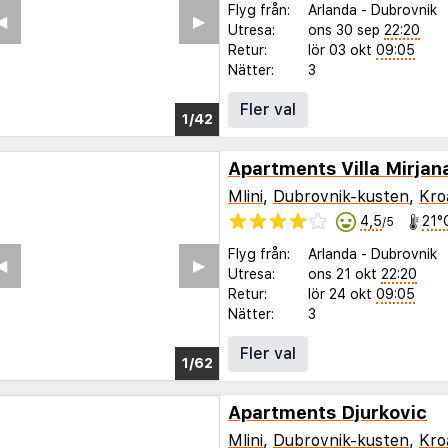
Flyg från:
Arlanda
-
Dubrovnik
◀︎
▶︎
Utresa:
ons 30 sep
22:20
Retur:
lör 03 okt
09:05
Nätter:
3
Fler val
1/38
Apartments Villa Mirjan
Mlini
,
Dubrovnik-kusten
,
Kro
4,5
21°
/5
Flyg från:
Arlanda
-
Dubrovnik
◀︎
▶︎
Utresa:
ons 21 okt
22:20
Retur:
lör 24 okt
09:05
Nätter:
3
Fler val
1/58
Apartments Djurkovic
Mlini
,
Dubrovnik-kusten
,
Kro