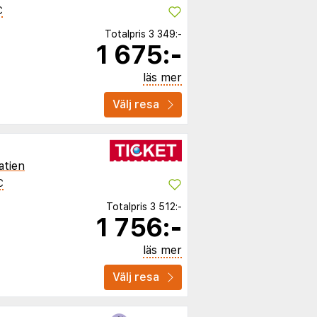
C
Totalpris
3 349:-
1 675:-
läs mer
Välj resa
atien
C
Totalpris
3 512:-
1 756:-
läs mer
Välj resa