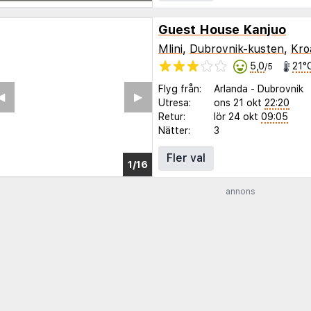
Guest House Kanjuo
Mlini
,
Dubrovnik-kusten
,
Kro
5,0
21°
/5
Flyg från:
Arlanda
-
Dubrovnik
◀︎
▶︎
Utresa:
ons 21 okt
22:20
Retur:
lör 24 okt
09:05
Nätter:
3
Fler val
1/12
annons