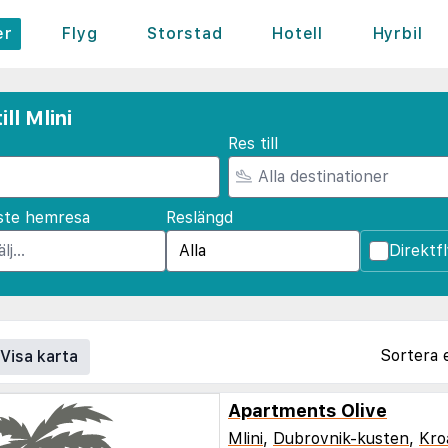
er
Flyg
Storstad
Hotell
Hyrbil
ll Mlini
Res till
ste hemresa
Reslängd
Direktf
Sortera 
Visa karta
Apartments Olive
Mlini
,
Dubrovnik-kusten
,
Kro