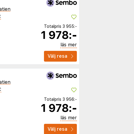
atien
C
Totalpris
3 955:-
1 978:-
läs mer
Välj resa
atien
C
Totalpris
3 956:-
1 978:-
läs mer
Välj resa