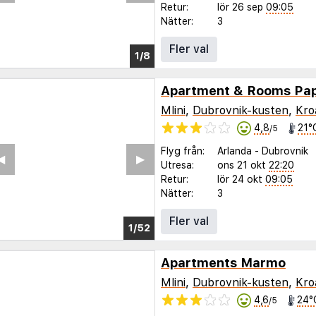
Retur:
lör 26 sep
09:05
Nätter:
3
Fler val
1/4
Apartment & Rooms Pa
Mlini
,
Dubrovnik-kusten
,
Kro
4,8
21°
/5
Flyg från:
Arlanda
-
Dubrovnik
◀︎
▶︎
Utresa:
ons 21 okt
22:20
Retur:
lör 24 okt
09:05
Nätter:
3
Fler val
1/47
Apartments Marmo
Mlini
,
Dubrovnik-kusten
,
Kro
4,6
24°
/5