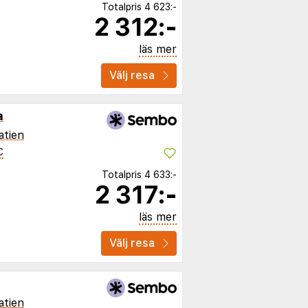
Totalpris
4 623:-
2 312:-
läs mer
Välj resa
a
atien
C
Totalpris
4 633:-
2 317:-
läs mer
Välj resa
atien