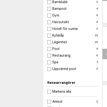
Barnklubb
0
Barnpool
4
Gym
6
Havsutsikt
6
Hotell för vuxna
0
Kylskåp
26
Lägenhet
26
Pool
9
Restaurang
6
Spa
3
Uppvärmd pool
0
Researrangörer
Markera alla
Amisol
0