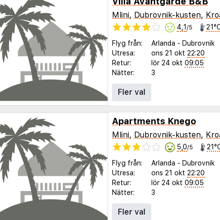
Villa Avantgarde B&B
Mlini
,
Dubrovnik-kusten
,
Kro
4,1
21°
/5
Flyg från:
Arlanda
-
Dubrovnik
Utresa:
ons 21 okt
22:20
Retur:
lör 24 okt
09:05
Nätter:
3
Fler val
Apartments Knego
Mlini
,
Dubrovnik-kusten
,
Kro
5,0
21°
/5
Flyg från:
Arlanda
-
Dubrovnik
Utresa:
ons 21 okt
22:20
Retur:
lör 24 okt
09:05
Nätter:
3
Fler val