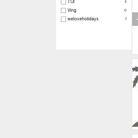
TUI
3
Ving
0
weloveholidays
7