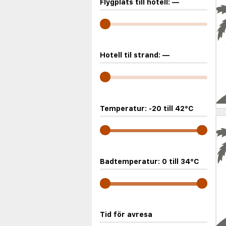
Flygplats till hotell:
—
Hotell til strand:
—
Temperatur:
-20
till
42
°C
Badtemperatur:
0
till
34
°C
Tid för avresa