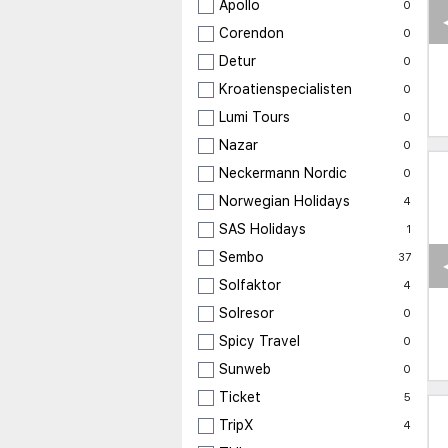
Apollo
0
Corendon
0
Detur
0
Kroatienspecialisten
0
Lumi Tours
0
Nazar
0
Neckermann Nordic
0
Norwegian Holidays
4
SAS Holidays
1
Sembo
37
Solfaktor
4
Solresor
0
Spicy Travel
0
Sunweb
0
Ticket
5
TripX
4