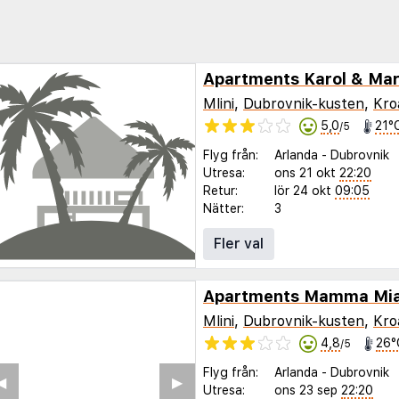
Apartments Karol & Ma
Mlini
,
Dubrovnik-kusten
,
Kro
5,0
21°
/5
Flyg från:
Arlanda
-
Dubrovnik
Utresa:
ons 21 okt
22:20
Retur:
lör 24 okt
09:05
Nätter:
3
Fler val
Apartments Mamma Mi
Mlini
,
Dubrovnik-kusten
,
Kro
4,8
26°
/5
Flyg från:
Arlanda
-
Dubrovnik
◀︎
▶︎
Utresa:
ons 23 sep
22:20