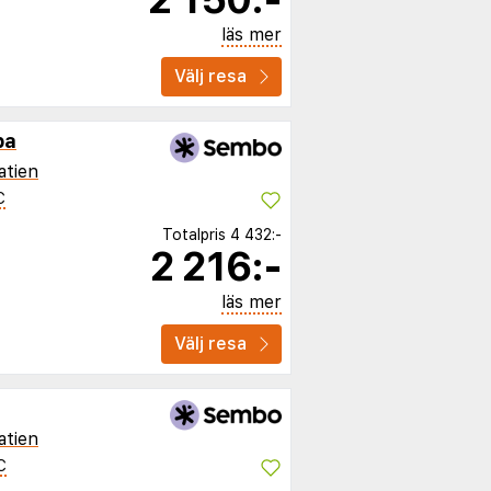
läs mer
Välj resa
pa
atien
C
Totalpris
4 432:-
2 216:-
läs mer
Välj resa
atien
C