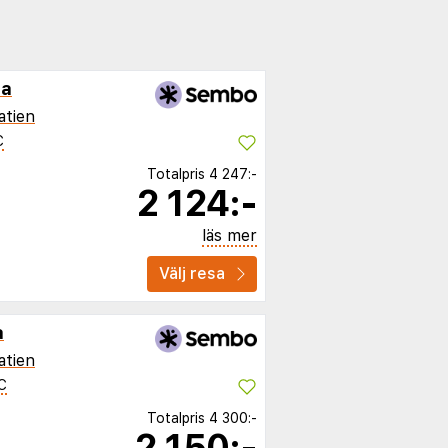
ra
atien
C
Totalpris
4 247:-
2 124:-
läs mer
Välj resa
a
atien
C
Totalpris
4 300:-
2 150:-