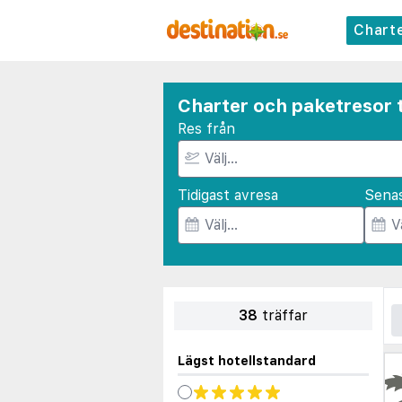
Chart
Charter och paketresor ti
Res från
Tidigast avresa
Sena
38
träffar
Lägst hotellstandard