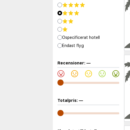
Ospecificerat hotell
Endast flyg
Recensioner:
—
Totalpris:
—