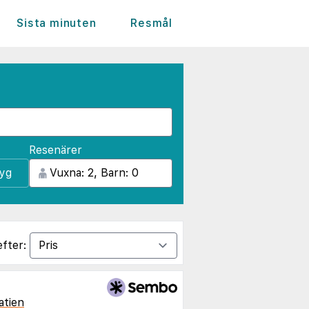
Sista minuten
Resmål
Resenärer
lyg
efter:
atien