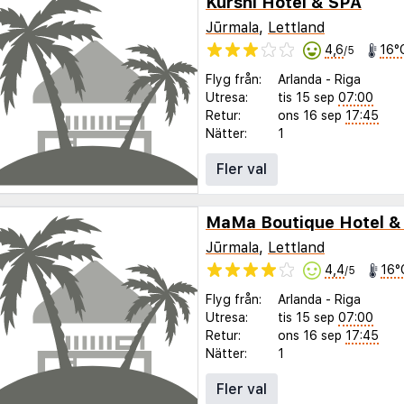
Kurshi Hotel & SPA
Jūrmala
,
Lettland
4,6
16°
/5
Flyg från:
Arlanda
-
Riga
Utresa:
tis 15 sep
07:00
Retur:
ons 16 sep
17:45
Nätter:
1
Fler val
MaMa Boutique Hotel &
Jūrmala
,
Lettland
4,4
16°
/5
Flyg från:
Arlanda
-
Riga
Utresa:
tis 15 sep
07:00
Retur:
ons 16 sep
17:45
Nätter:
1
Fler val