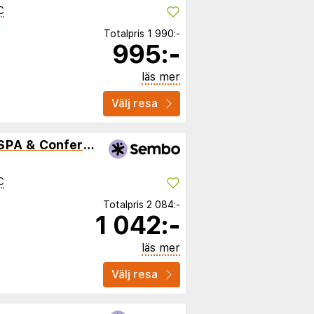
C
Totalpris
1 990:-
995:-
läs mer
Välj resa
SemaraH Hotel Lielupe SPA & Conferences
C
Totalpris
2 084:-
1 042:-
läs mer
Välj resa