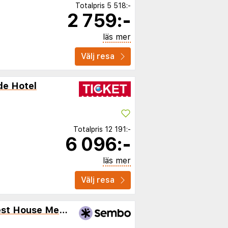
Totalpris
5 518:-
2 759:-
läs mer
Välj resa
de Hotel
Totalpris
12 191:-
6 096:-
läs mer
Välj resa
Cottage by the Sea, Guest House Melon