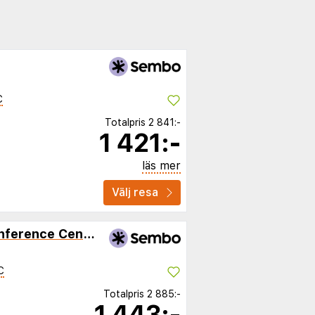
C
Totalpris
2 841:-
1 421:-
läs mer
Välj resa
Hotel Jurmala Spa & Conference Center
C
Totalpris
2 885:-
1 443:-