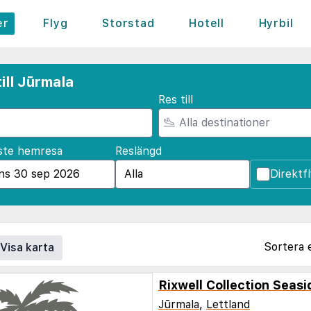
er
Flyg
Storstad
Hotell
Hyrbil
ill Jūrmala
Res till
ste hemresa
Reslängd
Direktf
Sortera 
Visa karta
Jūrmala
,
Lettland