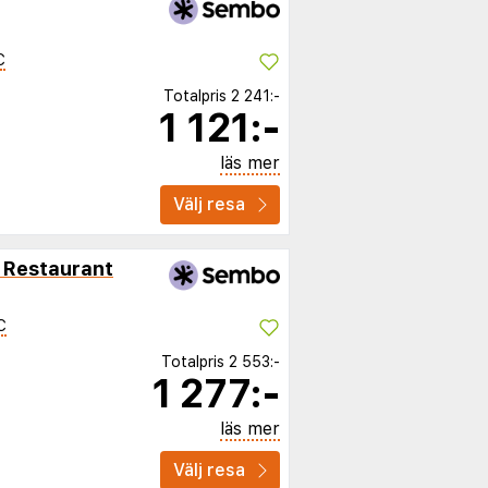
C
Totalpris
2 241:-
1 121:-
läs mer
Välj resa
 Restaurant
C
Totalpris
2 553:-
1 277:-
läs mer
Välj resa