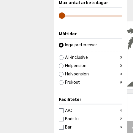
Max antal arbetsdagar:
—
Måltider
Inga preferenser
All-inclusive
0
Helpension
0
Halvpension
0
Frukost
9
Faciliteter
A/C
4
Badstu
2
Bar
6