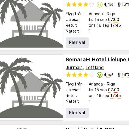
4,4
16°
/5
Flyg från:
Arlanda
-
Riga
Utresa:
tis 15 sep
07:00
Retur:
ons 16 sep
17:45
Nätter:
1
Fler val
Jūrmala
,
Lettland
4,5
16°
/5
Flyg från:
Arlanda
-
Riga
Utresa:
tis 15 sep
07:00
Retur:
ons 16 sep
17:45
Nätter:
1
Fler val