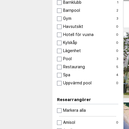
Barnklubb
1
Barnpool
2
Gym
3
Havsutsikt
0
Hotell för vuxna
0
Kylskåp
0
Lägenhet
0
Pool
3
Restaurang
5
Spa
4
Uppvärmd pool
0
Researrangörer
Markera alla
Amisol
0