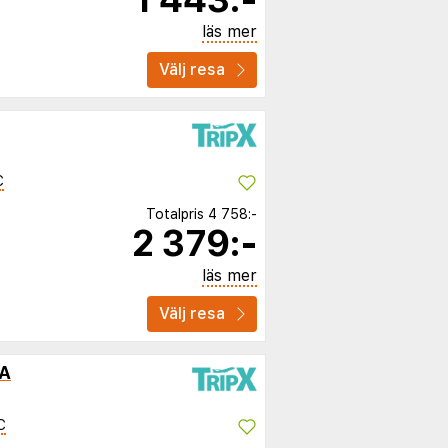
läs mer
Välj resa
C
Totalpris
4 758:-
2 379:-
läs mer
Välj resa
PA
C