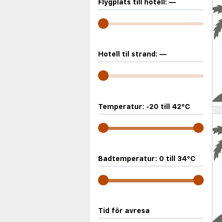
Flygplats till hotell:
—
Hotell til strand:
—
Temperatur:
-20
till
42
°C
Badtemperatur:
0
till
34
°C
Tid för avresa