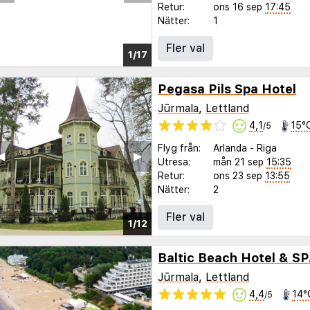
Retur:
ons 16 sep
17:45
Nätter:
1
Fler val
1/5
Pegasa Pils Spa Hotel
Jūrmala
,
Lettland
4,1
15°
/5
Flyg från:
Arlanda
-
Riga
◀︎
▶︎
Utresa:
mån 21 sep
15:35
Retur:
ons 23 sep
13:55
Nätter:
2
Fler val
1/12
Baltic Beach Hotel & S
Jūrmala
,
Lettland
4,4
14°
/5