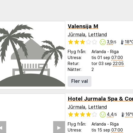
Valensija M
Jūrmala
,
Lettland
3,9
18°
/5
Flyg från:
Arlanda
-
Riga
Utresa:
tis 01 sep
07:00
Retur:
tor 03 sep
22:05
Nätter:
2
Fler val
Jūrmala
,
Lettland
4,4
16°
/5
Flyg från:
Arlanda
-
Riga
◀︎
▶︎
Utresa:
tis 15 sep
07:00