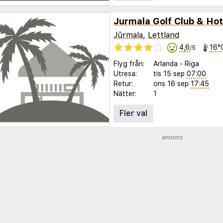
Jurmala Golf Club & Hot
Jūrmala
,
Lettland
4,6
16°
/5
Flyg från:
Arlanda
-
Riga
Utresa:
tis 15 sep
07:00
Retur:
ons 16 sep
17:45
Nätter:
1
Fler val
annons