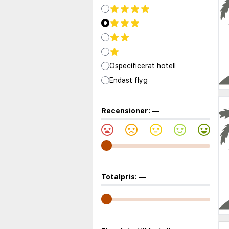
Ospecificerat hotell
Endast flyg
Recensioner:
—
Totalpris:
—