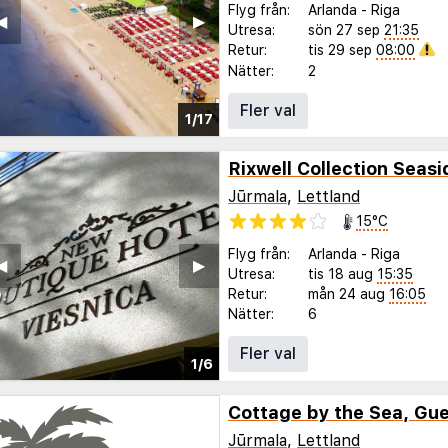
Flyg från:
Arlanda
-
Riga
◀︎
▶︎
Utresa:
sön 27 sep
21:35
Retur:
tis 29 sep
08:00
Nätter:
2
Fler val
1/17
Rixwell Collection Seasi
Jūrmala
,
Lettland
15°C
Flyg från:
Arlanda
-
Riga
◀︎
▶︎
Utresa:
tis 18 aug
15:35
Retur:
mån 24 aug
16:05
Nätter:
6
Fler val
1/6
Jūrmala
,
Lettland