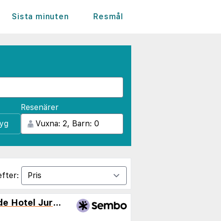
Sista minuten
Resmål
Resenärer
lyg
efter:
Rixwell Collection Seaside Hotel Jurmala