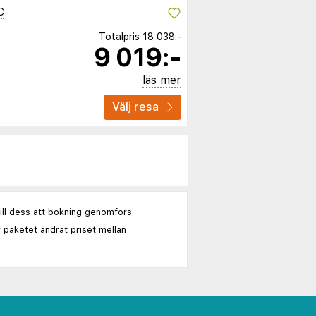
C
Totalpris
18 038:-
9 019:-
läs mer
Välj resa
till dess att bokning genomförs.
 paketet ändrat priset mellan