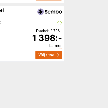
el
C
Totalpris
2 796:-
1 398:-
läs mer
Välj resa