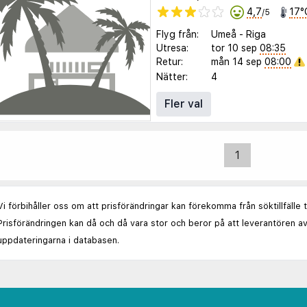
4,7
17°
/5
Flyg från:
Umeå
-
Riga
Utresa:
tor 10 sep
08:35
Retur:
mån 14 sep
08:00
Nätter:
4
Fler val
1
Vi förbihåller oss om att prisförändringar kan förekomma från söktillfälle 
Prisförändringen kan då och då vara stor och beror på att leverantören av
uppdateringarna i databasen.