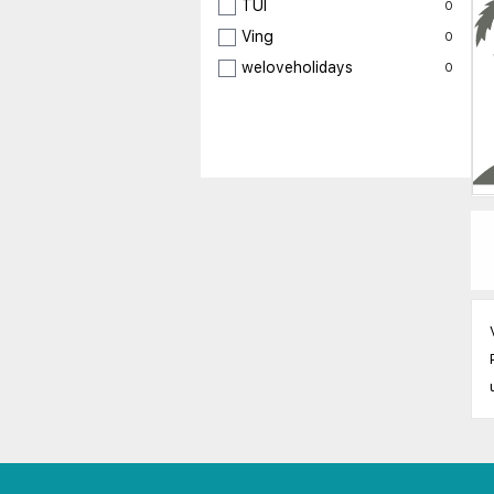
TUI
0
Ving
0
weloveholidays
0