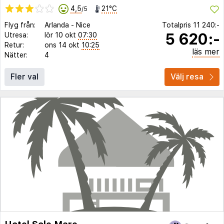
4,5
21°C
/5
Flyg från:
Arlanda
-
Nice
Totalpris
11 240:-
5 620:-
Utresa:
lör 10 okt
07:30
Retur:
ons 14 okt
10:25
läs mer
Nätter:
4
Fler val
Välj resa