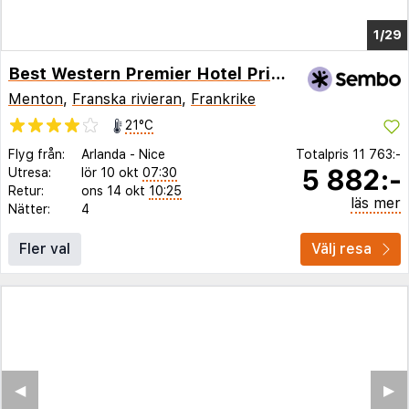
1/21
Best Western Premier Hotel Prince De Galles
Menton
,
Franska rivieran
,
Frankrike
21°C
Flyg från:
Arlanda
-
Nice
Totalpris
11 763:-
5 882:-
Utresa:
lör 10 okt
07:30
Retur:
ons 14 okt
10:25
läs mer
Nätter:
4
Fler val
Välj resa
◀︎
▶︎