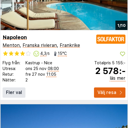
1/10
Napoleon
Menton
,
Franska rivieran
,
Frankrike
4,3
15°C
/5
Flyg från:
Kastrup
-
Nice
Totalpris
5 155:-
2 578:-
Utresa:
ons 25 nov
08:00
Retur:
fre 27 nov
11:05
läs mer
Nätter:
2
Fler val
Välj resa