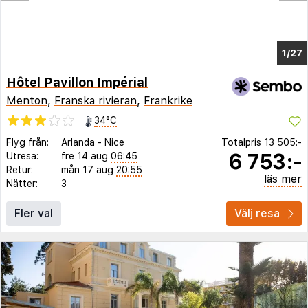
1/19
Hôtel Pavillon Impérial
Menton
,
Franska rivieran
,
Frankrike
34°C
Flyg från:
Arlanda
-
Nice
Totalpris
13 505:-
6 753:-
Utresa:
fre 14 aug
06:45
Retur:
mån 17 aug
20:55
läs mer
Nätter:
3
Fler val
Välj resa