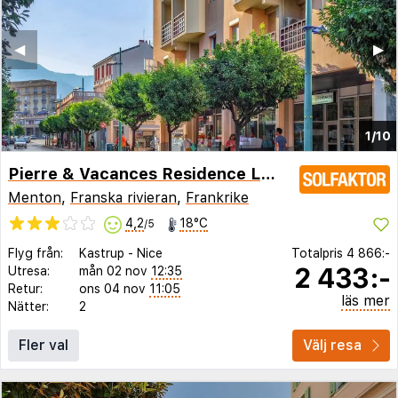
◀︎
▶︎
1/10
Pierre & Vacances Residence Les Citronniers
Menton
,
Franska rivieran
,
Frankrike
4,2
18°C
/5
Flyg från:
Kastrup
-
Nice
Totalpris
4 866:-
2 433:-
Utresa:
mån 02 nov
12:35
Retur:
ons 04 nov
11:05
läs mer
Nätter:
2
Fler val
Välj resa