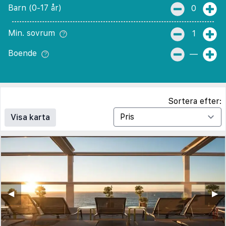
Barn (0-17 år)
0
Min. sovrum
1
Boende
—
Sortera efter:
Visa karta
◀︎
▶︎