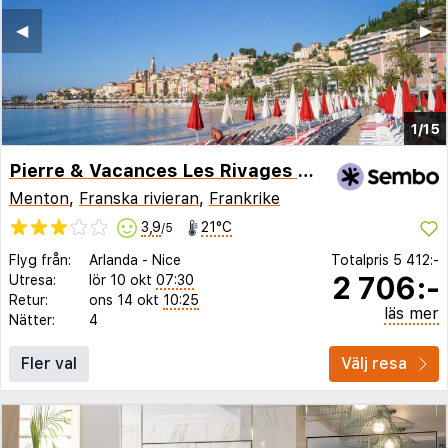
◀︎
▶︎
1/15
Pierre & Vacances Les Rivages du Parc Menton
Menton
,
Franska rivieran
,
Frankrike
3,9
21°C
/5
Flyg från:
Arlanda
-
Nice
Totalpris
5 412:-
2 706:-
Utresa:
lör 10 okt
07:30
Retur:
ons 14 okt
10:25
läs mer
Nätter:
4
Fler val
Välj resa