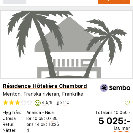
Résidence Hôtelière Chambord
Menton
,
Franska rivieran
,
Frankrike
4,5
21°C
/5
Flyg från:
Arlanda
-
Nice
Totalpris
10 050:-
5 025:-
Utresa:
lör 10 okt
07:30
Retur:
ons 14 okt
10:25
läs mer
Nätter:
4