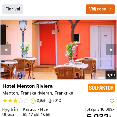
Fler val
Välj resa
◀︎
▶︎
1/10
Hotel Menton Riviera
Menton
,
Franska rivieran
,
Frankrike
3,9
20°C
/5
Flyg från:
Kastrup
-
Nice
Totalpris
10 063:-
5 032:-
Utresa:
lör 17 okt
18:55