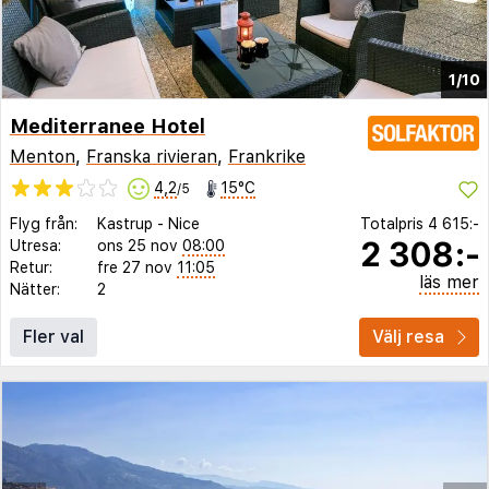
1/10
Mediterranee Hotel
Menton
,
Franska rivieran
,
Frankrike
4,2
15°C
/5
Flyg från:
Kastrup
-
Nice
Totalpris
4 615:-
2 308:-
Utresa:
ons 25 nov
08:00
Retur:
fre 27 nov
11:05
läs mer
Nätter:
2
Fler val
Välj resa