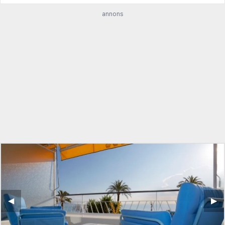
annons
◀︎
▶︎