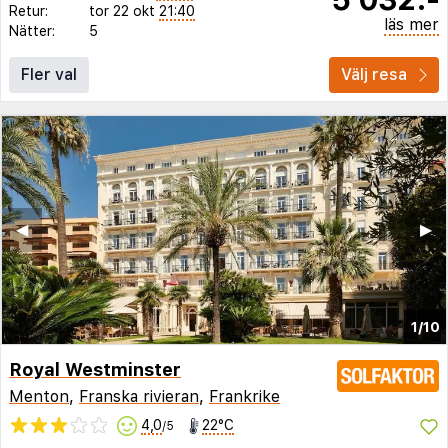
Retur:
tor 22 okt
21:40
läs mer
Nätter:
5
Fler val
Välj resa
◀︎
▶︎
1/10
Royal Westminster
Menton
,
Franska rivieran
,
Frankrike
4,0
22°C
/5