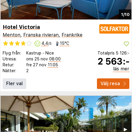
1/10
Hotel Victoria
Menton
,
Franska rivieran
,
Frankrike
4,4
15°C
/5
Flyg från:
Kastrup
-
Nice
Totalpris
5 126:-
2 563:-
Utresa:
ons 25 nov
08:00
Retur:
fre 27 nov
11:05
läs mer
Nätter:
2
Fler val
Välj resa
◀︎
▶︎