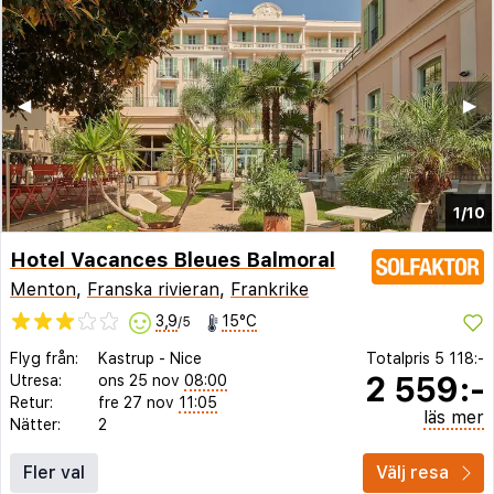
◀︎
▶︎
1/10
Hotel Vacances Bleues Balmoral
Menton
,
Franska rivieran
,
Frankrike
3,9
15°C
/5
Flyg från:
Kastrup
-
Nice
Totalpris
5 118:-
2 559:-
Utresa:
ons 25 nov
08:00
Retur:
fre 27 nov
11:05
läs mer
Nätter:
2
Fler val
Välj resa