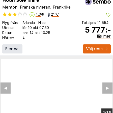
Hotel Sole Mare
Menton
,
Franska rivieran
,
Frankrike
4,3
21°C
/5
Flyg från:
Arlanda
-
Nice
Totalpris
11 554:-
5 777:-
Utresa:
lör 10 okt
07:30
Retur:
ons 14 okt
10:25
läs mer
Nätter:
4
Fler val
Välj resa
◀︎
▶︎
1/31