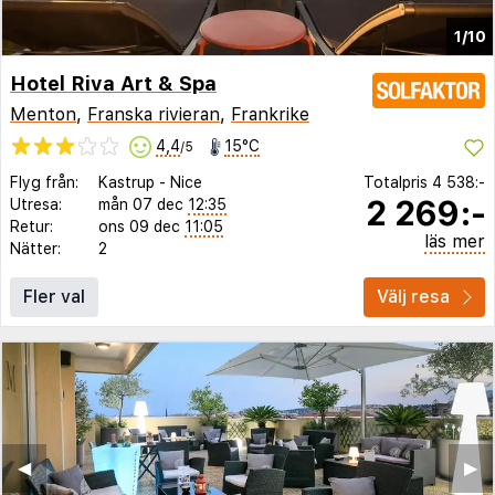
1/10
Hotel Riva Art & Spa
Menton
,
Franska rivieran
,
Frankrike
4,4
15°C
/5
Flyg från:
Kastrup
-
Nice
Totalpris
4 538:-
2 269:-
Utresa:
mån 07 dec
12:35
Retur:
ons 09 dec
11:05
läs mer
Nätter:
2
Fler val
Välj resa
◀︎
▶︎