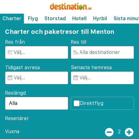
Charter
Flyg
Storstad
Hotell
Hyrbil
Sista minu
Charter och paketresor till Menton
Res från
Res till
Tidigast avresa
Senaste hemresa
Reslängd
Direktflyg
Resenärer
Vuxna
2