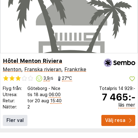
Hôtel Menton Riviera
Menton
,
Franska rivieran
,
Frankrike
3,9
27°C
/5
Flyg från:
Göteborg
-
Nice
Totalpris
14 929:-
7 465:-
Utresa:
tis 18 aug
06:00
Retur:
tor 20 aug
15:40
läs mer
Nätter:
2
Fler val
Välj resa