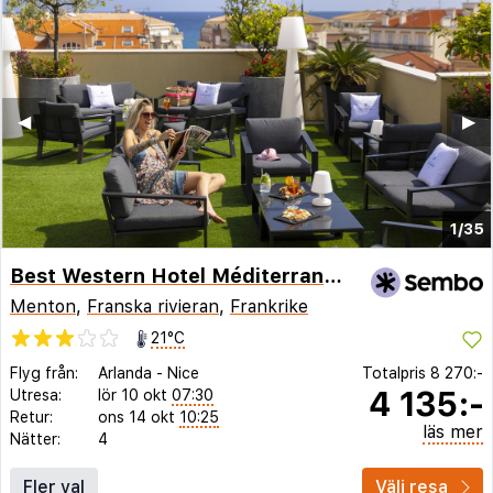
◀︎
▶︎
1/35
Best Western Hotel Méditerranée Menton
Menton
,
Franska rivieran
,
Frankrike
21°C
Flyg från:
Arlanda
-
Nice
Totalpris
8 270:-
4 135:-
Utresa:
lör 10 okt
07:30
Retur:
ons 14 okt
10:25
läs mer
Nätter:
4
Fler val
Välj resa