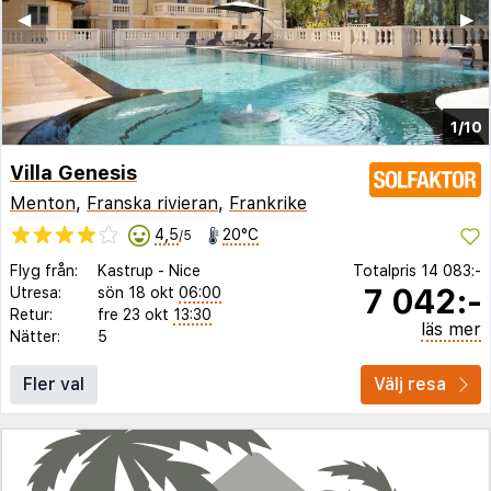
◀︎
▶︎
1/10
Villa Genesis
Menton
,
Franska rivieran
,
Frankrike
4,5
20°C
/5
Flyg från:
Kastrup
-
Nice
Totalpris
14 083:-
7 042:-
Utresa:
sön 18 okt
06:00
Retur:
fre 23 okt
13:30
läs mer
Nätter:
5
Fler val
Välj resa