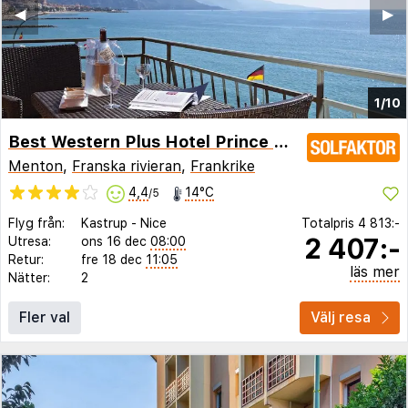
◀︎
▶︎
1/10
Best Western Plus Hotel Prince de Galles
Menton
,
Franska rivieran
,
Frankrike
4,4
14°C
/5
Flyg från:
Kastrup
-
Nice
Totalpris
4 813:-
2 407:-
Utresa:
ons 16 dec
08:00
Retur:
fre 18 dec
11:05
läs mer
Nätter:
2
Fler val
Välj resa