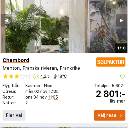
◀︎
▶︎
1/10
Chambord
Menton
,
Franska rivieran
,
Frankrike
4,2
18°C
/5
Flyg från:
Kastrup
-
Nice
Totalpris
5 602:-
2 801:-
Utresa:
mån 02 nov
12:35
Retur:
ons 04 nov
11:05
läs mer
Nätter:
2
Fler val
Välj resa