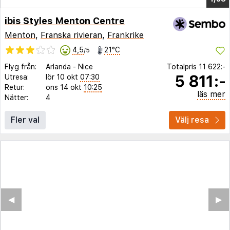
ibis Styles Menton Centre
Menton
,
Franska rivieran
,
Frankrike
4,5
21°C
/5
Flyg från:
Arlanda
-
Nice
Totalpris
11 622:-
5 811:-
Utresa:
lör 10 okt
07:30
Retur:
ons 14 okt
10:25
läs mer
Nätter:
4
Fler val
Välj resa
◀︎
▶︎