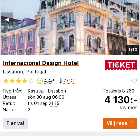
◀︎
▶︎
1/10
Internacional Design Hotel
Lissabon
,
Portugal
4,4
27°C
/5
Flyg från:
Kastrup
-
Lissabon
Totalpris
8 260:-
4 130:-
Utresa:
sön 30 aug
06:00
Retur:
tis 01 sep
21:15
läs mer
Nätter:
2
Fler val
Välj resa