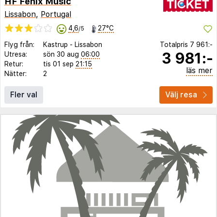
HF Fenix Music
Lissabon
,
Portugal
4,6
27°C
/5
Flyg från:
Kastrup
-
Lissabon
Totalpris
7 961:-
3 981:-
Utresa:
sön 30 aug
06:00
Retur:
tis 01 sep
21:15
läs mer
Nätter:
2
Fler val
Välj resa