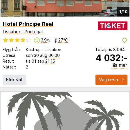
1/10
Hotel Príncipe Real
Lissabon
,
Portugal
3,9
27°C
/5
Flyg från:
Kastrup
-
Lissabon
Totalpris
8 064:-
4 032:-
Utresa:
sön 30 aug
06:00
Retur:
tis 01 sep
21:15
läs mer
Nätter:
2
Fler val
Välj resa