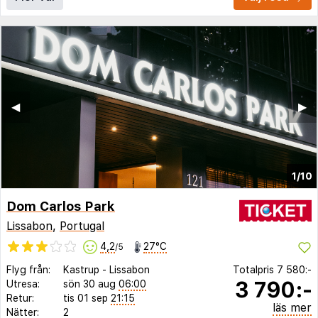
◀︎
▶︎
1/10
Dom Carlos Park
Lissabon
,
Portugal
4,2
27°C
/5
Flyg från:
Kastrup
-
Lissabon
Totalpris
7 580:-
3 790:-
Utresa:
sön 30 aug
06:00
Retur:
tis 01 sep
21:15
läs mer
Nätter:
2