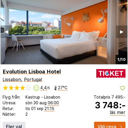
◀︎
▶︎
1/10
Evolution Lisboa Hotel
Lissabon
,
Portugal
4,4
27°C
/5
Flyg från:
Kastrup
-
Lissabon
Totalpris
7 495:-
3 748:-
Utresa:
sön 30 aug
06:00
Retur:
tis 01 sep
21:15
läs mer
Nätter:
2
Fler val
Välj resa