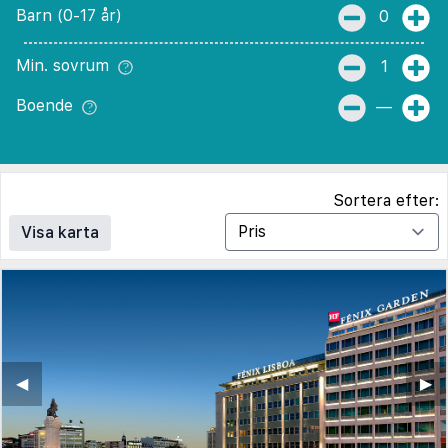
Barn (0-17 år)
0
Min. sovrum
1
Boende
—
Sortera efter:
Visa karta
◀︎
▶︎