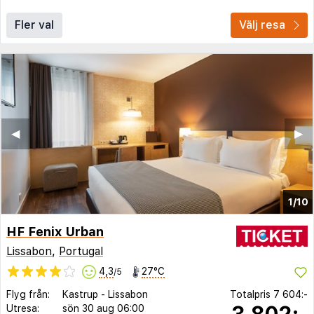
Fler val
Välj resa
◀︎
▶︎
1/10
HF Fenix Urban
Lissabon
,
Portugal
4,3
27°C
/5
Flyg från:
Kastrup
-
Lissabon
Totalpris
7 604:-
3 802:-
Utresa:
sön 30 aug
06:00