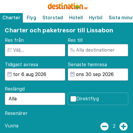
Charter
Flyg
Storstad
Hotell
Hyrbil
Sista minu
Charter och paketresor till Lissabon
Res från
Res till
Tidigast avresa
Senaste hemresa
Reslängd
Direktflyg
Resenärer
Vuxna
2