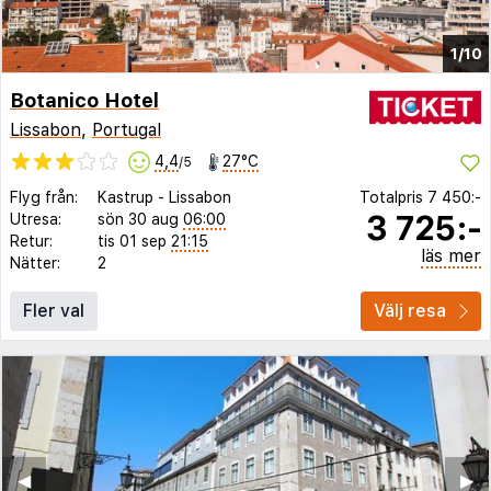
1/10
Botanico Hotel
Lissabon
,
Portugal
4,4
27°C
/5
Flyg från:
Kastrup
-
Lissabon
Totalpris
7 450:-
3 725:-
Utresa:
sön 30 aug
06:00
Retur:
tis 01 sep
21:15
läs mer
Nätter:
2
Fler val
Välj resa
◀︎
▶︎