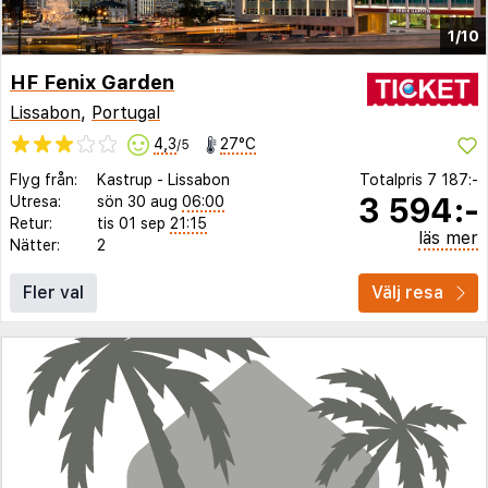
1/10
HF Fenix Garden
Lissabon
,
Portugal
4,3
27°C
/5
Flyg från:
Kastrup
-
Lissabon
Totalpris
7 187:-
3 594:-
Utresa:
sön 30 aug
06:00
Retur:
tis 01 sep
21:15
läs mer
Nätter:
2
Fler val
Välj resa