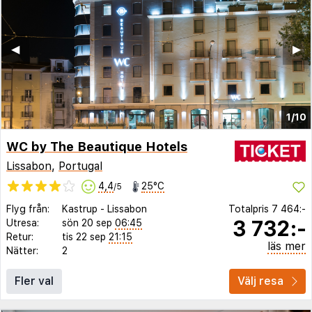
◀︎
▶︎
1/10
WC by The Beautique Hotels
Lissabon
,
Portugal
4,4
25°C
/5
Flyg från:
Kastrup
-
Lissabon
Totalpris
7 464:-
3 732:-
Utresa:
sön 20 sep
06:45
Retur:
tis 22 sep
21:15
läs mer
Nätter:
2
Fler val
Välj resa