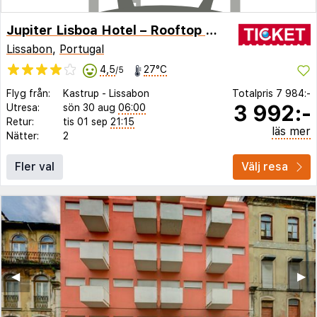
Jupiter Lisboa Hotel – Rooftop & Spa
Lissabon
,
Portugal
4,5
27°C
/5
Flyg från:
Kastrup
-
Lissabon
Totalpris
7 984:-
3 992:-
Utresa:
sön 30 aug
06:00
Retur:
tis 01 sep
21:15
läs mer
Nätter:
2
Fler val
Välj resa
◀︎
▶︎