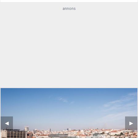
annons
◀︎
▶︎