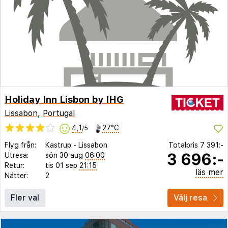
Holiday Inn Lisbon by IHG
Lissabon
,
Portugal
4,1
27°C
/5
Flyg från:
Kastrup
-
Lissabon
Totalpris
7 391:-
3 696:-
Utresa:
sön 30 aug
06:00
Retur:
tis 01 sep
21:15
läs mer
Nätter:
2
Fler val
Välj resa