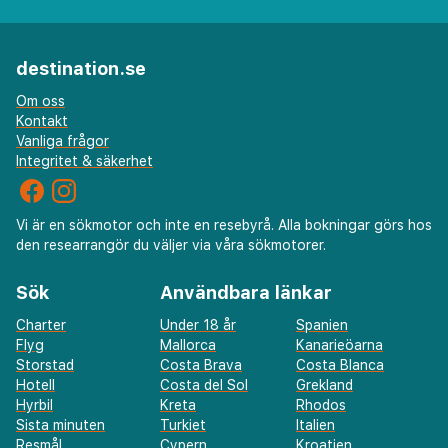
destination.se
Om oss
Kontakt
Vanliga frågor
Integritet & säkerhet
Vi är en sökmotor och inte en resebyrå. Alla bokningar görs hos
den researrangör du väljer via våra sökmotorer.
Sök
Användbara länkar
Charter
Under 18 år
Spanien
Flyg
Mallorca
Kanarieöarna
Storstad
Costa Brava
Costa Blanca
Hotell
Costa del Sol
Grekland
Hyrbil
Kreta
Rhodos
Sista minuten
Turkiet
Italien
Resmål
Cypern
Kroatien