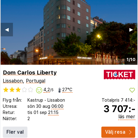
◀︎
▶︎
1/10
Dom Carlos Liberty
Lissabon
,
Portugal
4,2
27°C
/5
Flyg från:
Kastrup
-
Lissabon
Totalpris
7 414:-
3 707:-
Utresa:
sön 30 aug
06:00
Retur:
tis 01 sep
21:15
läs mer
Nätter:
2
Fler val
Välj resa