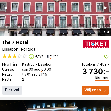
◀︎
▶︎
1/10
The 7 Hotel
Lissabon
,
Portugal
4,2
27°C
/5
Flyg från:
Kastrup
-
Lissabon
Totalpris
7 459:-
3 730:-
Utresa:
sön 30 aug
06:00
Retur:
tis 01 sep
21:15
läs mer
Nätter:
2
Fler val
Välj resa