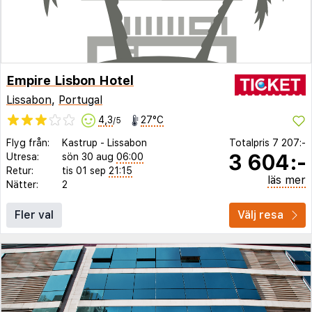
Empire Lisbon Hotel
Lissabon
,
Portugal
4,3
27°C
/5
Flyg från:
Kastrup
-
Lissabon
Totalpris
7 207:-
3 604:-
Utresa:
sön 30 aug
06:00
Retur:
tis 01 sep
21:15
läs mer
Nätter:
2
Fler val
Välj resa