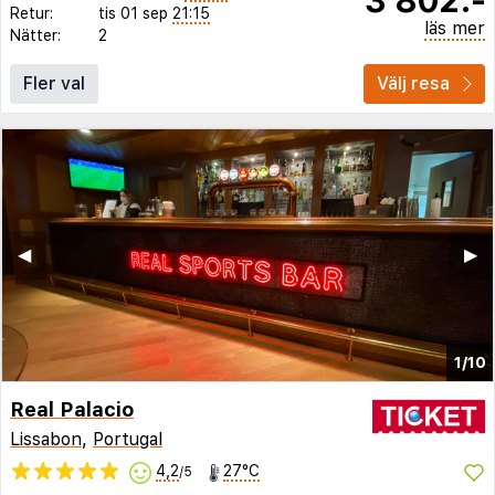
Retur:
tis 01 sep
21:15
läs mer
Nätter:
2
Fler val
Välj resa
◀︎
▶︎
1/10
Real Palacio
Lissabon
,
Portugal
4,2
27°C
/5