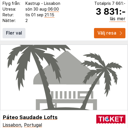
Flyg från:
Kastrup
-
Lissabon
Totalpris
7 661:-
3 831:-
Utresa:
sön 30 aug
06:00
Retur:
tis 01 sep
21:15
läs mer
Nätter:
2
Fler val
Välj resa
Páteo Saudade Lofts
Lissabon
,
Portugal