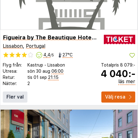
Figueira by The Beautique Hotels & SPA
Lissabon
,
Portugal
4,4
27°C
/5
Flyg från:
Kastrup
-
Lissabon
Totalpris
8 079:-
4 040:-
Utresa:
sön 30 aug
06:00
Retur:
tis 01 sep
21:15
läs mer
Nätter:
2
Fler val
Välj resa