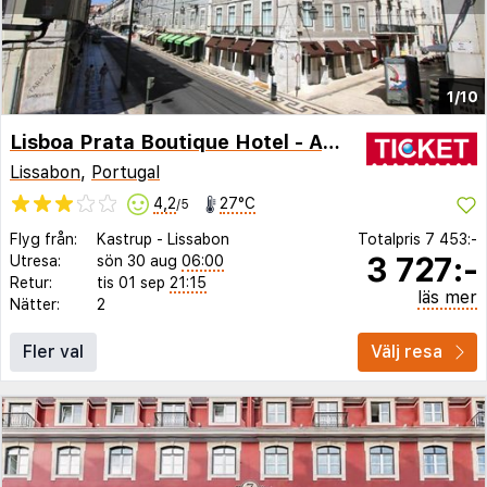
1/10
Lisboa Prata Boutique Hotel - Adults Only
Lissabon
,
Portugal
4,2
27°C
/5
Flyg från:
Kastrup
-
Lissabon
Totalpris
7 453:-
3 727:-
Utresa:
sön 30 aug
06:00
Retur:
tis 01 sep
21:15
läs mer
Nätter:
2
Fler val
Välj resa