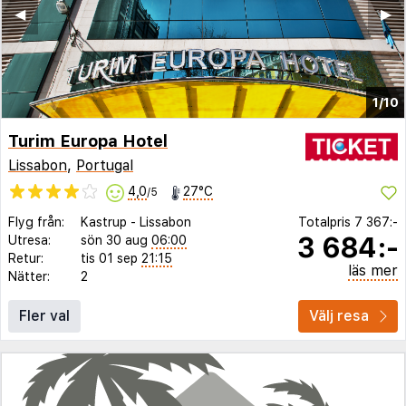
◀︎
▶︎
1/10
Turim Europa Hotel
Lissabon
,
Portugal
4,0
27°C
/5
Flyg från:
Kastrup
-
Lissabon
Totalpris
7 367:-
3 684:-
Utresa:
sön 30 aug
06:00
Retur:
tis 01 sep
21:15
läs mer
Nätter:
2
Fler val
Välj resa