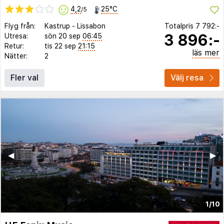
4,2
25°C
/5
Flyg från:
Kastrup
-
Lissabon
Totalpris
7 792:-
3 896:-
Utresa:
sön 20 sep
06:45
Retur:
tis 22 sep
21:15
läs mer
Nätter:
2
Fler val
Välj resa
◀︎
▶︎
1/10