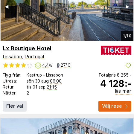
◀︎
▶︎
1/10
Lx Boutique Hotel
Lissabon
,
Portugal
4,4
27°C
/5
Flyg från:
Kastrup
-
Lissabon
Totalpris
8 255:-
4 128:-
Utresa:
sön 30 aug
06:00
Retur:
tis 01 sep
21:15
läs mer
Nätter:
2
Fler val
Välj resa