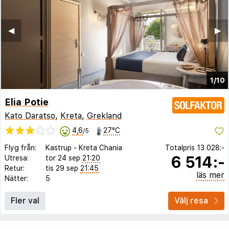
◀︎
▶︎
1/10
Elia Potie
Kato Daratso
,
Kreta
,
Grekland
4,6
27°C
/5
Flyg från:
Kastrup
-
Kreta Chania
Totalpris
13 028:-
6 514:-
Utresa:
tor 24 sep
21:20
Retur:
tis 29 sep
21:45
läs mer
Nätter:
5
Fler val
Välj resa