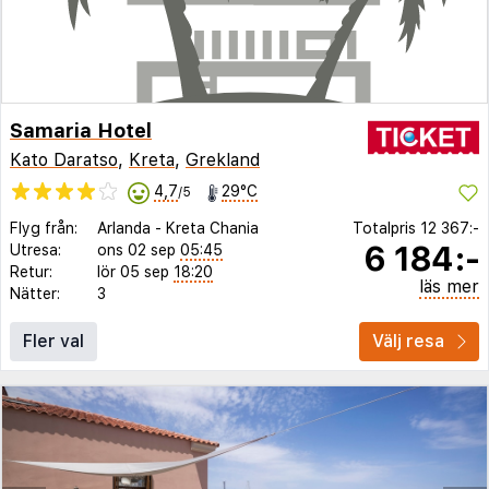
Samaria Hotel
Kato Daratso
,
Kreta
,
Grekland
4,7
29°C
/5
Flyg från:
Arlanda
-
Kreta Chania
Totalpris
12 367:-
6 184:-
Utresa:
ons 02 sep
05:45
Retur:
lör 05 sep
18:20
läs mer
Nätter:
3
Fler val
Välj resa