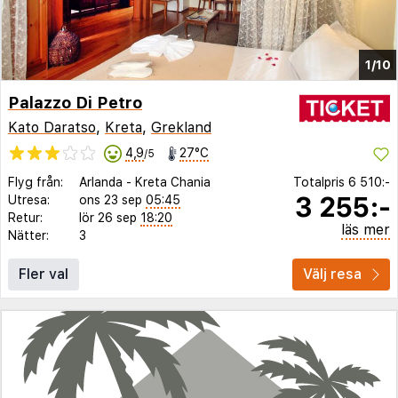
1/10
Palazzo Di Petro
Kato Daratso
,
Kreta
,
Grekland
4,9
27°C
/5
Flyg från:
Arlanda
-
Kreta Chania
Totalpris
6 510:-
3 255:-
Utresa:
ons 23 sep
05:45
Retur:
lör 26 sep
18:20
läs mer
Nätter:
3
Fler val
Välj resa