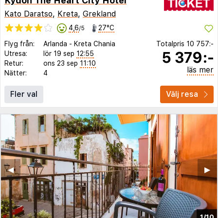
Kydon The Heart City Hotel
Kato Daratso
,
Kreta
,
Grekland
4,6
27°C
/5
Flyg från:
Arlanda
-
Kreta Chania
Totalpris
10 757:-
5 379:-
Utresa:
lör 19 sep
12:55
Retur:
ons 23 sep
11:10
läs mer
Nätter:
4
Fler val
Välj resa
◀︎
▶︎
1/10