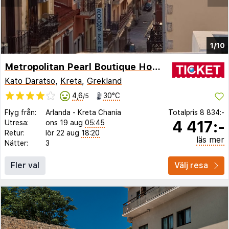
1/10
Metropolitan Pearl Boutique Hotel
Kato Daratso
,
Kreta
,
Grekland
4,6
30°C
/5
Flyg från:
Arlanda
-
Kreta Chania
Totalpris
8 834:-
4 417:-
Utresa:
ons 19 aug
05:45
Retur:
lör 22 aug
18:20
läs mer
Nätter:
3
Fler val
Välj resa