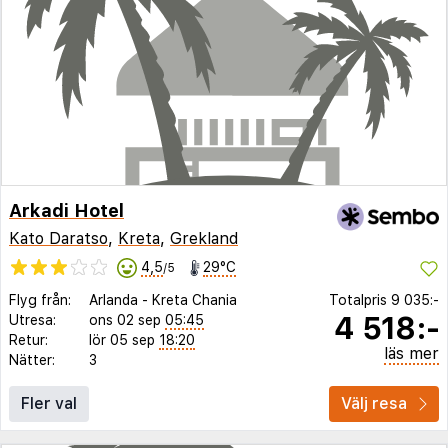
Arkadi Hotel
Kato Daratso
,
Kreta
,
Grekland
4,5
29°C
/5
Flyg från:
Arlanda
-
Kreta Chania
Totalpris
9 035:-
4 518:-
Utresa:
ons 02 sep
05:45
Retur:
lör 05 sep
18:20
läs mer
Nätter:
3
Fler val
Välj resa