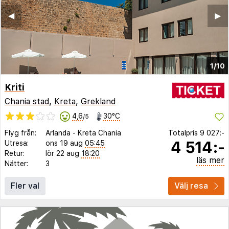
◀︎
▶︎
1/10
Kriti
Chania stad
,
Kreta
,
Grekland
4,6
30°C
/5
Flyg från:
Arlanda
-
Kreta Chania
Totalpris
9 027:-
4 514:-
Utresa:
ons 19 aug
05:45
Retur:
lör 22 aug
18:20
läs mer
Nätter:
3
Fler val
Välj resa