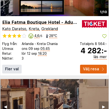
1/10
Elia Fatma Boutique Hotel - Adults Only
Kato Daratso
,
Kreta
,
Grekland
4,6
28°C
/5
Flyg från:
Arlanda
-
Kreta Chania
Totalpris
8 564:-
4 282:-
Utresa:
ons 09 sep
05:45
Retur:
lör 12 sep
18:20
läs mer
Nätter:
3
Fler val
Välj resa
◀︎
▶︎