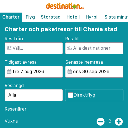
Charter
Flyg
Storstad
Hotell
Hyrbil
Sista minu
Charter och paketresor till Chania stad
Res från
Res till
Tidigast avresa
Senaste hemresa
Reslängd
Direktflyg
Resenärer
Vuxna
2