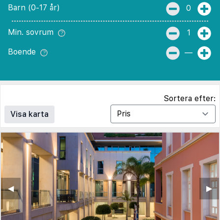
Barn (0-17 år)
0
Min. sovrum
1
Boende
—
Sortera efter:
Visa karta
◀︎
▶︎