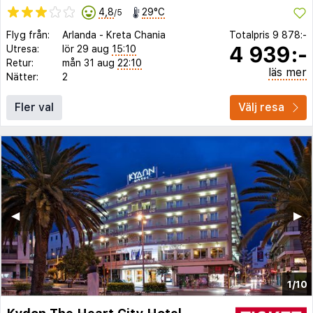
4,8
29°C
/5
Flyg från:
Arlanda
-
Kreta Chania
Totalpris
9 878:-
4 939:-
Utresa:
lör 29 aug
15:10
Retur:
mån 31 aug
22:10
läs mer
Nätter:
2
Fler val
Välj resa
◀︎
▶︎
1/10