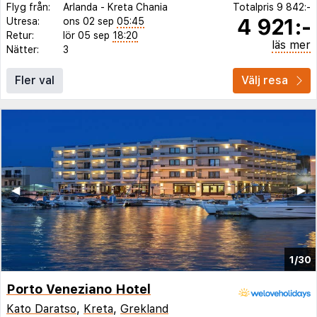
Flyg från:
Arlanda
-
Kreta Chania
Totalpris
9 842:-
4 921:-
Utresa:
ons 02 sep
05:45
Retur:
lör 05 sep
18:20
läs mer
Nätter:
3
Fler val
Välj resa
◀︎
▶︎
1/30
Porto Veneziano Hotel
Kato Daratso
,
Kreta
,
Grekland