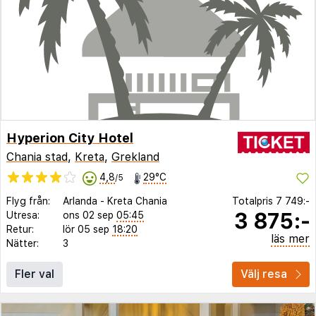
Hyperion City Hotel
Chania stad
,
Kreta
,
Grekland
4,8
29°C
/5
Flyg från:
Arlanda
-
Kreta Chania
Totalpris
7 749:-
3 875:-
Utresa:
ons 02 sep
05:45
Retur:
lör 05 sep
18:20
läs mer
Nätter:
3
Fler val
Välj resa