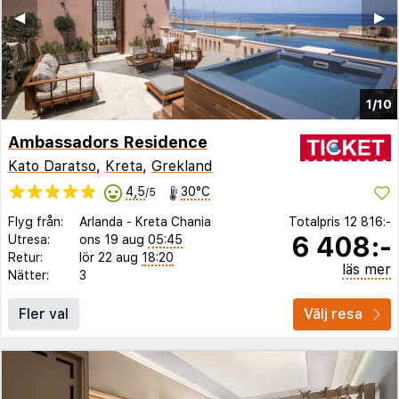
◀︎
▶︎
1/10
Ambassadors Residence
Kato Daratso
,
Kreta
,
Grekland
4,5
30°C
/5
Flyg från:
Arlanda
-
Kreta Chania
Totalpris
12 816:-
6 408:-
Utresa:
ons 19 aug
05:45
Retur:
lör 22 aug
18:20
läs mer
Nätter:
3
Fler val
Välj resa