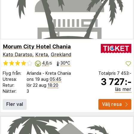
Morum City Hotel Chania
Kato Daratso
,
Kreta
,
Grekland
4,6
30°C
/5
Flyg från:
Arlanda
-
Kreta Chania
Totalpris
7 453:-
3 727:-
Utresa:
ons 19 aug
05:45
Retur:
lör 22 aug
18:20
läs mer
Nätter:
3
Fler val
Välj resa