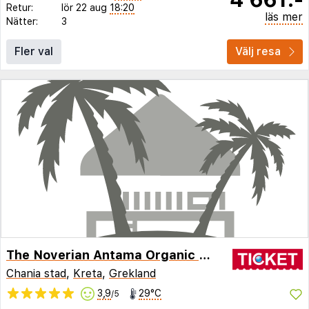
Retur:
lör 22 aug
18:20
läs mer
Nätter:
3
Fler val
Välj resa
The Noverian Antama Organic Beach Resort Chania with Outdoor Heated Pool
Chania stad
,
Kreta
,
Grekland
3,9
29°C
/5