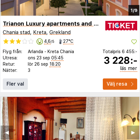
1/9
Trianon Luxury apartments and Suites
Chania stad
,
Kreta
,
Grekland
4,6
27°C
/5
Flyg från:
Arlanda
-
Kreta Chania
Totalpris
6 455:-
3 228:-
Utresa:
ons 23 sep
05:45
Retur:
lör 26 sep
18:20
läs mer
Nätter:
3
Fler val
Välj resa
◀︎
▶︎