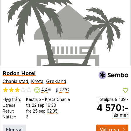
Rodon Hotel
Chania stad
,
Kreta
,
Grekland
4,4
27°C
/5
Flyg från:
Kastrup
-
Kreta Chania
Totalpris
9 139:-
4 570:-
Utresa:
tis 22 sep
16:30
Retur:
fre 25 sep
02:35
läs mer
Nätter:
3
Fler val
Välj resa