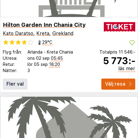
Hilton Garden Inn Chania City
Kato Daratso
,
Kreta
,
Grekland
29°C
Flyg från:
Arlanda
-
Kreta Chania
Totalpris
11 546:-
5 773:-
Utresa:
ons 02 sep
05:45
Retur:
lör 05 sep
18:20
läs mer
Nätter:
3
Fler val
Välj resa