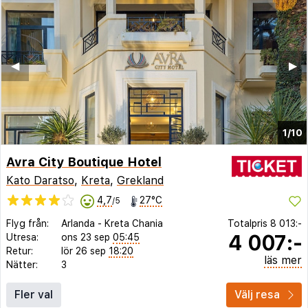
◀︎
▶︎
1/10
Avra City Boutique Hotel
Kato Daratso
,
Kreta
,
Grekland
4,7
27°C
/5
Flyg från:
Arlanda
-
Kreta Chania
Totalpris
8 013:-
4 007:-
Utresa:
ons 23 sep
05:45
Retur:
lör 26 sep
18:20
läs mer
Nätter:
3
Fler val
Välj resa