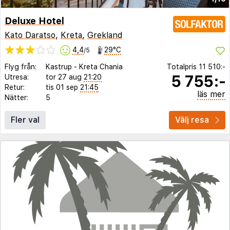
Deluxe Hotel
Kato Daratso
,
Kreta
,
Grekland
4,4
29°C
/5
Flyg från:
Kastrup
-
Kreta Chania
Totalpris
11 510:-
5 755:-
Utresa:
tor 27 aug
21:20
Retur:
tis 01 sep
21:45
läs mer
Nätter:
5
Fler val
Välj resa