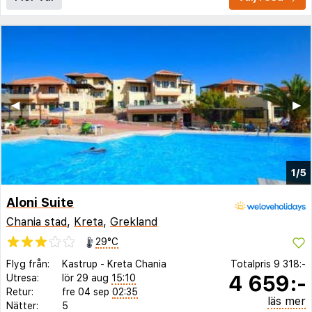
◀︎
▶︎
1/5
Aloni Suite
Chania stad
,
Kreta
,
Grekland
29°C
Flyg från:
Kastrup
-
Kreta Chania
Totalpris
9 318:-
4 659:-
Utresa:
lör 29 aug
15:10
Retur:
fre 04 sep
02:35
läs mer
Nätter:
5