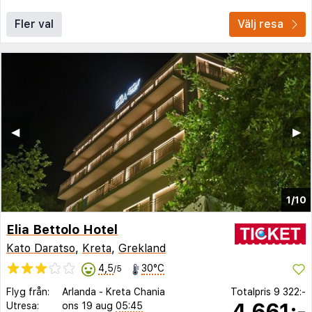
Fler val
Välj resa
◀︎
▶︎
1/10
Elia Bettolo Hotel
Kato Daratso
,
Kreta
,
Grekland
4,5
30°C
/5
Flyg från:
Arlanda
-
Kreta Chania
Totalpris
9 322:-
4 661:-
Utresa:
ons 19 aug
05:45