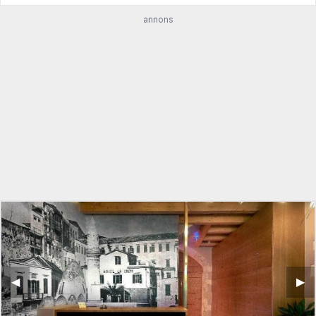
annons
◀︎
▶︎