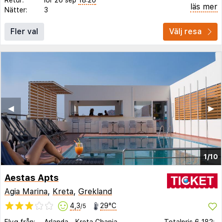
läs mer
Nätter:
3
Fler val
Välj resa
◀︎
▶︎
1/10
Aestas Apts
Agia Marina
,
Kreta
,
Grekland
4,3
29°C
/5
Flyg från:
Arlanda
-
Kreta Chania
Totalpris
6 182:-