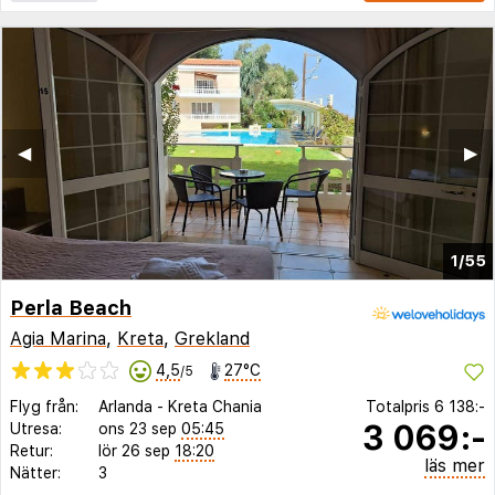
◀︎
▶︎
1/55
Perla Beach
Agia Marina
,
Kreta
,
Grekland
4,5
27°C
/5
Flyg från:
Arlanda
-
Kreta Chania
Totalpris
6 138:-
3 069:-
Utresa:
ons 23 sep
05:45
Retur:
lör 26 sep
18:20
läs mer
Nätter:
3