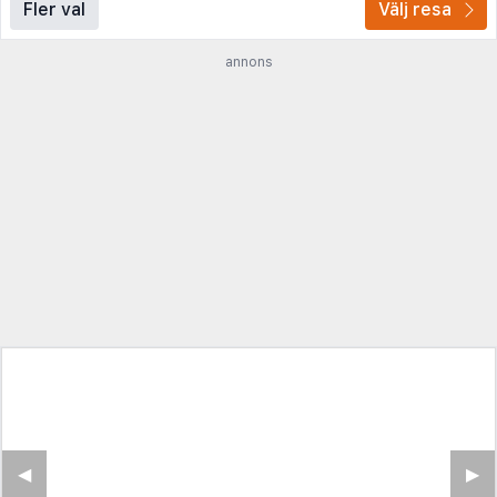
Fler val
Välj resa
annons