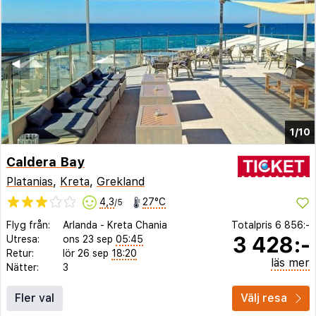
◀︎
▶︎
1/10
Caldera Bay
Platanias
,
Kreta
,
Grekland
4,3
27°C
/5
Flyg från:
Arlanda
-
Kreta Chania
Totalpris
6 856:-
3 428:-
Utresa:
ons 23 sep
05:45
Retur:
lör 26 sep
18:20
läs mer
Nätter:
3
Fler val
Välj resa