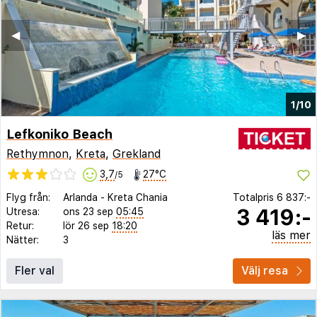
◀︎
▶︎
1/10
Lefkoniko Beach
Rethymnon
,
Kreta
,
Grekland
3,7
27°C
/5
Flyg från:
Arlanda
-
Kreta Chania
Totalpris
6 837:-
3 419:-
Utresa:
ons 23 sep
05:45
Retur:
lör 26 sep
18:20
läs mer
Nätter:
3
Fler val
Välj resa