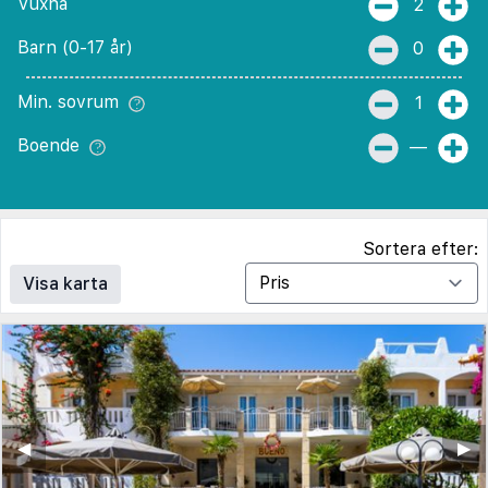
Vuxna
2
Barn (0-17 år)
0
Min. sovrum
1
Boende
—
Sortera efter:
Visa karta
◀︎
▶︎