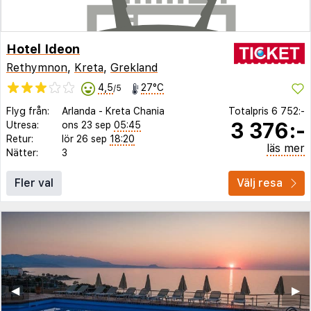
Hotel Ideon
Rethymnon
,
Kreta
,
Grekland
4,5
27°C
/5
Flyg från:
Arlanda
-
Kreta Chania
Totalpris
6 752:-
3 376:-
Utresa:
ons 23 sep
05:45
Retur:
lör 26 sep
18:20
läs mer
Nätter:
3
Fler val
Välj resa
◀︎
▶︎