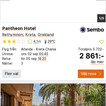
Pantheon Hotel
Rethymnon
,
Kreta
,
Grekland
4,1
29°C
/5
Flyg från:
Arlanda
-
Kreta Chania
Totalpris
5 722:-
2 861:-
Utresa:
ons 02 sep
05:45
Retur:
lör 05 sep
18:20
läs mer
Nätter:
3
Fler val
Välj resa