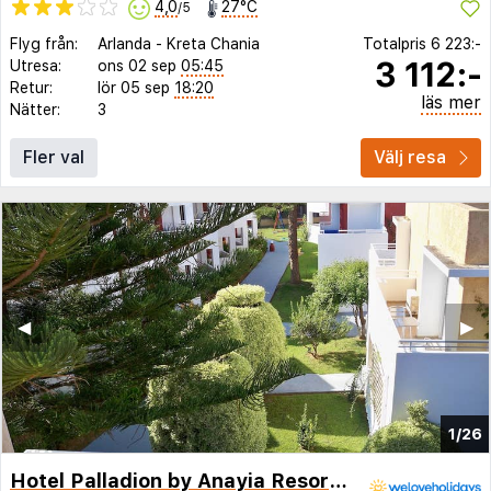
4,0
27°C
/5
Flyg från:
Arlanda
-
Kreta Chania
Totalpris
6 223:-
3 112:-
Utresa:
ons 02 sep
05:45
Retur:
lör 05 sep
18:20
läs mer
Nätter:
3
Fler val
Välj resa
◀︎
▶︎
1/26
Hotel Palladion by Anayia Resorts