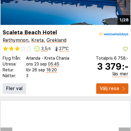
1/28
Scaleta Beach Hotel
Rethymnon
,
Kreta
,
Grekland
3,5
27°C
/5
Flyg från:
Arlanda
-
Kreta Chania
Totalpris
6 758:-
3 379:-
Utresa:
ons 23 sep
05:45
Retur:
lör 26 sep
18:20
läs mer
Nätter:
3
Fler val
Välj resa