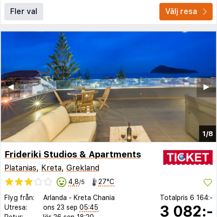
Fler val
Välj resa
◀︎
▶︎
1/8
Frideriki Studios & Apartments
Platanias
,
Kreta
,
Grekland
4,8
27°C
/5
Flyg från:
Arlanda
-
Kreta Chania
Totalpris
6 164:-
3 082:-
Utresa:
ons 23 sep
05:45
Retur:
lör 26 sep
18:20