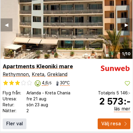
◀︎
▶︎
1/10
Apartments Kleoniki mare
Rethymnon
,
Kreta
,
Grekland
4,6
30°C
/5
Flyg från:
Arlanda
-
Kreta Chania
Totalpris
5 146:-
2 573:-
Utresa:
fre 21 aug
Retur:
sön 23 aug
läs mer
Nätter:
2
Fler val
Välj resa