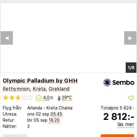
◀︎
▶︎
1/5
Olympic Palladium by GHH
Rethymnon
,
Kreta
,
Grekland
4,0
29°C
/5
Flyg från:
Arlanda
-
Kreta Chania
Totalpris
5 624:-
2 812:-
Utresa:
ons 02 sep
05:45
Retur:
lör 05 sep
18:20
läs mer
Nätter:
3