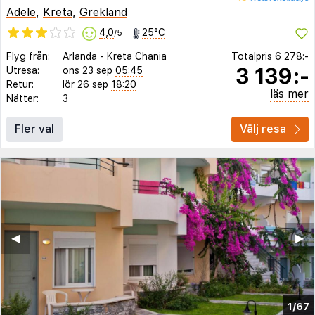
Adele
,
Kreta
,
Grekland
4,0
25°C
/5
Flyg från:
Arlanda
-
Kreta Chania
Totalpris
6 278:-
3 139:-
Utresa:
ons 23 sep
05:45
Retur:
lör 26 sep
18:20
läs mer
Nätter:
3
Fler val
Välj resa
◀︎
▶︎
1/67