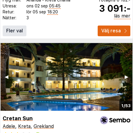
3 091:-
Utresa:
ons 02 sep
05:45
Retur:
lör 05 sep
18:20
läs mer
Nätter:
3
Fler val
Välj resa
◀︎
▶︎
1/53
Cretan Sun
Adele
,
Kreta
,
Grekland