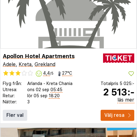
Apollon Hotel Apartments
Adele
,
Kreta
,
Grekland
4,4
27°C
/5
Flyg från:
Arlanda
-
Kreta Chania
Totalpris
5 025:-
2 513:-
Utresa:
ons 02 sep
05:45
Retur:
lör 05 sep
18:20
läs mer
Nätter:
3
Fler val
Välj resa