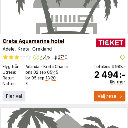
Creta Aquamarine hotel
Adele
,
Kreta
,
Grekland
4,4
27°C
/5
Flyg från:
Arlanda
-
Kreta Chania
Totalpris
4 988:-
2 494:-
Utresa:
ons 02 sep
05:45
Retur:
lör 05 sep
18:20
läs mer
Nätter:
3
Fler val
Välj resa