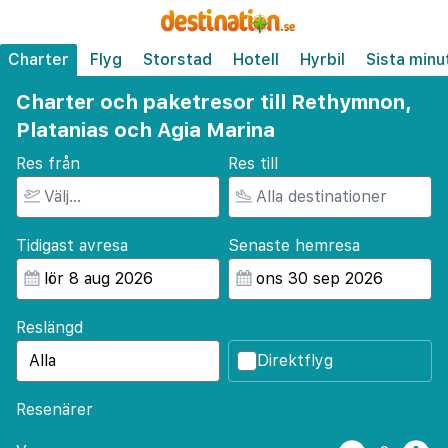
Charter
Flyg
Storstad
Hotell
Hyrbil
Sista minu
Charter och paketresor till Rethymnon,
Platanias och Agia Marina
Res från
Res till
Tidigast avresa
Senaste hemresa
Reslängd
Direktflyg
Resenärer