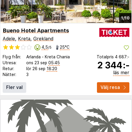
1/10
Bueno Hotel Apartments
Adele
,
Kreta
,
Grekland
4,5
25°C
/5
Flyg från:
Arlanda
-
Kreta Chania
Totalpris
4 687:-
2 344:-
Utresa:
ons 23 sep
05:45
Retur:
lör 26 sep
18:20
läs mer
Nätter:
3
Fler val
Välj resa