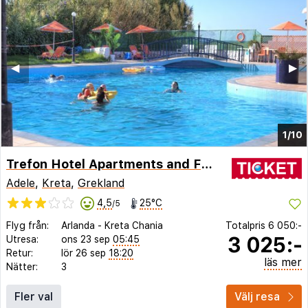
◀︎
▶︎
1/10
Trefon Hotel Apartments and Family Suites
Adele
,
Kreta
,
Grekland
4,5
25°C
/5
Flyg från:
Arlanda
-
Kreta Chania
Totalpris
6 050:-
3 025:-
Utresa:
ons 23 sep
05:45
Retur:
lör 26 sep
18:20
läs mer
Nätter:
3
Fler val
Välj resa