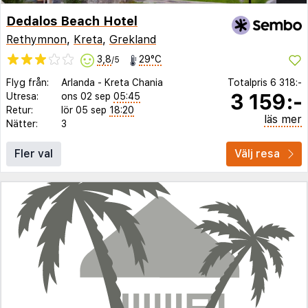
Dedalos Beach Hotel
Rethymnon
,
Kreta
,
Grekland
3,8
29°C
/5
Flyg från:
Arlanda
-
Kreta Chania
Totalpris
6 318:-
3 159:-
Utresa:
ons 02 sep
05:45
Retur:
lör 05 sep
18:20
läs mer
Nätter:
3
Fler val
Välj resa