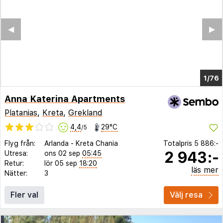
◀︎
▶︎
1/72
Anna Katerina Apartments
Platanias
,
Kreta
,
Grekland
4,4
29°C
/5
Flyg från:
Arlanda
-
Kreta Chania
Totalpris
5 886:-
2 943:-
Utresa:
ons 02 sep
05:45
Retur:
lör 05 sep
18:20
läs mer
Nätter:
3
Fler val
Välj resa