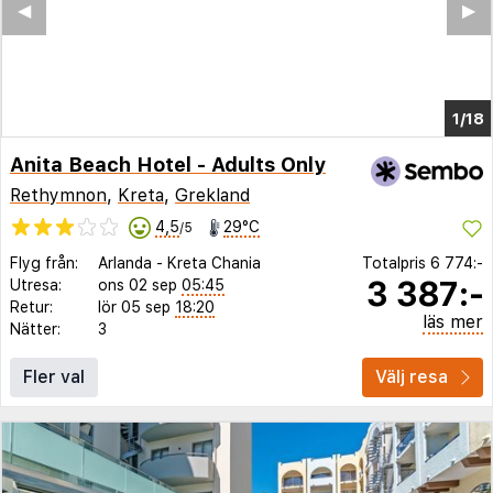
◀︎
▶︎
1/14
Anita Beach Hotel - Adults Only
Rethymnon
,
Kreta
,
Grekland
4,5
29°C
/5
Flyg från:
Arlanda
-
Kreta Chania
Totalpris
6 774:-
3 387:-
Utresa:
ons 02 sep
05:45
Retur:
lör 05 sep
18:20
läs mer
Nätter:
3
Fler val
Välj resa