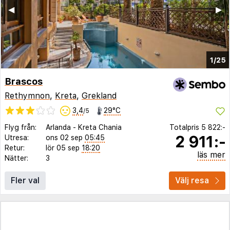
◀︎
▶︎
1/25
Brascos
Rethymnon
,
Kreta
,
Grekland
3,4
29°C
/5
Flyg från:
Arlanda
-
Kreta Chania
Totalpris
5 822:-
2 911:-
Utresa:
ons 02 sep
05:45
Retur:
lör 05 sep
18:20
läs mer
Nätter:
3
Fler val
Välj resa