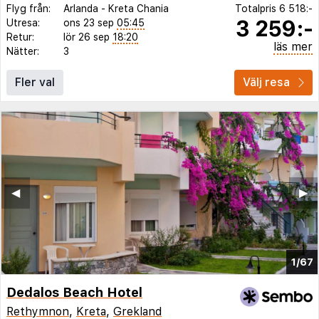
Flyg från:
Arlanda
-
Kreta Chania
Totalpris
6 518:-
3 259:-
Utresa:
ons 23 sep
05:45
Retur:
lör 26 sep
18:20
läs mer
Nätter:
3
Fler val
Välj resa
◀︎
▶︎
1/67
Dedalos Beach Hotel
Rethymnon
,
Kreta
,
Grekland