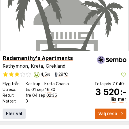
Radamanthy's Apartments
Rethymnon
,
Kreta
,
Grekland
4,5
29°C
/5
Flyg från:
Kastrup
-
Kreta Chania
Totalpris
7 040:-
3 520:-
Utresa:
tis 01 sep
16:30
Retur:
fre 04 sep
02:35
läs mer
Nätter:
3
Fler val
Välj resa