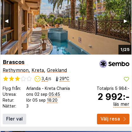
◀︎
▶︎
1/25
Brascos
Rethymnon
,
Kreta
,
Grekland
3,4
29°C
/5
Flyg från:
Arlanda
-
Kreta Chania
Totalpris
5 984:-
2 992:-
Utresa:
ons 02 sep
05:45
Retur:
lör 05 sep
18:20
läs mer
Nätter:
3
Fler val
Välj resa