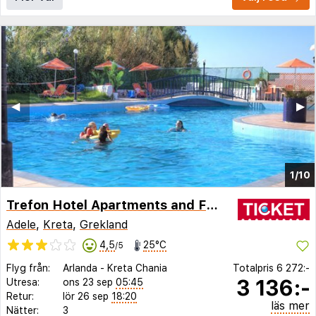
◀︎
▶︎
1/10
Trefon Hotel Apartments and Family Suites
Adele
,
Kreta
,
Grekland
4,5
25°C
/5
Flyg från:
Arlanda
-
Kreta Chania
Totalpris
6 272:-
3 136:-
Utresa:
ons 23 sep
05:45
Retur:
lör 26 sep
18:20
läs mer
Nätter:
3