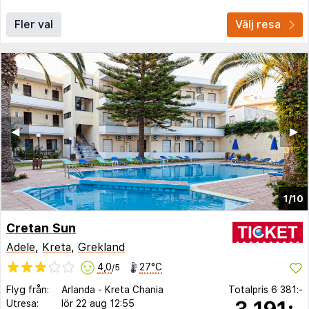
Fler val
Välj resa
◀︎
▶︎
1/10
Cretan Sun
Adele
,
Kreta
,
Grekland
4,0
27°C
/5
Flyg från:
Arlanda
-
Kreta Chania
Totalpris
6 381:-
3 191:-
Utresa:
lör 22 aug
12:55