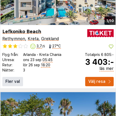
1/10
Lefkoniko Beach
Rethymnon
,
Kreta
,
Grekland
3,7
27°C
/5
Flyg från:
Arlanda
-
Kreta Chania
Totalpris
6 805:-
3 403:-
Utresa:
ons 23 sep
05:45
Retur:
lör 26 sep
18:20
läs mer
Nätter:
3
Fler val
Välj resa