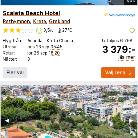
Scaleta Beach Hotel
Rethymnon
,
Kreta
,
Grekland
3,5
27°C
/5
Flyg från:
Arlanda
-
Kreta Chania
Totalpris
6 758:-
3 379:-
Utresa:
ons 23 sep
05:45
Retur:
lör 26 sep
18:20
läs mer
Nätter:
3
Fler val
Välj resa
◀︎
▶︎