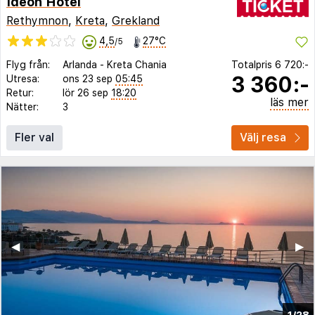
Ideon Hotel
Rethymnon
,
Kreta
,
Grekland
4,5
27°C
/5
Flyg från:
Arlanda
-
Kreta Chania
Totalpris
6 720:-
3 360:-
Utresa:
ons 23 sep
05:45
Retur:
lör 26 sep
18:20
läs mer
Nätter:
3
Fler val
Välj resa
◀︎
▶︎
1/28