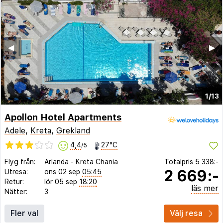
◀︎
▶︎
1/13
Apollon Hotel Apartments
Adele
,
Kreta
,
Grekland
4,4
27°C
/5
Flyg från:
Arlanda
-
Kreta Chania
Totalpris
5 338:-
2 669:-
Utresa:
ons 02 sep
05:45
Retur:
lör 05 sep
18:20
läs mer
Nätter:
3
Fler val
Välj resa