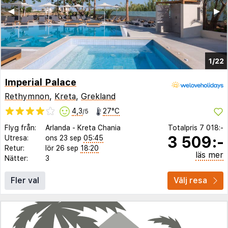
◀︎
▶︎
1/22
Imperial Palace
Rethymnon
,
Kreta
,
Grekland
4,3
27°C
/5
Flyg från:
Arlanda
-
Kreta Chania
Totalpris
7 018:-
3 509:-
Utresa:
ons 23 sep
05:45
Retur:
lör 26 sep
18:20
läs mer
Nätter:
3
Fler val
Välj resa