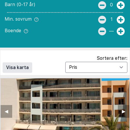
Barn (0-17 år)
0
Min. sovrum
1
Boende
—
Sortera efter:
Visa karta
◀︎
▶︎