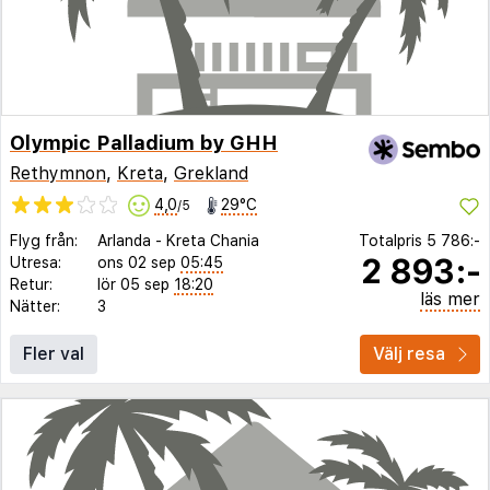
Olympic Palladium by GHH
Rethymnon
,
Kreta
,
Grekland
4,0
29°C
/5
Flyg från:
Arlanda
-
Kreta Chania
Totalpris
5 786:-
2 893:-
Utresa:
ons 02 sep
05:45
Retur:
lör 05 sep
18:20
läs mer
Nätter:
3
Fler val
Välj resa