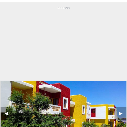
annons
◀︎
▶︎