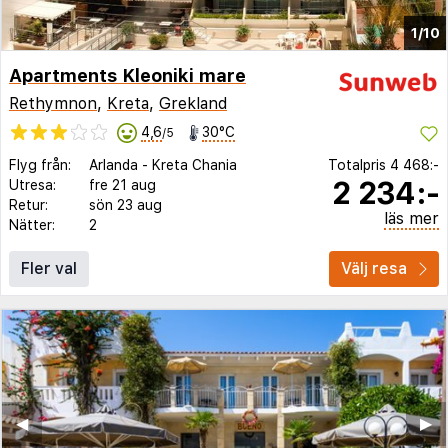
1/10
Apartments Kleoniki mare
Rethymnon
,
Kreta
,
Grekland
4,6
30°C
/5
Flyg från:
Arlanda
-
Kreta Chania
Totalpris
4 468:-
2 234:-
Utresa:
fre 21 aug
Retur:
sön 23 aug
läs mer
Nätter:
2
Fler val
Välj resa
◀︎
▶︎