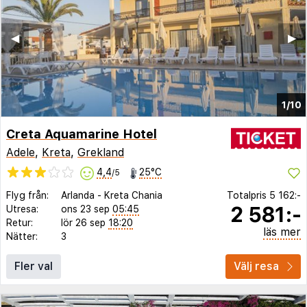
◀︎
▶︎
1/10
Creta Aquamarine Hotel
Adele
,
Kreta
,
Grekland
4,4
25°C
/5
Flyg från:
Arlanda
-
Kreta Chania
Totalpris
5 162:-
2 581:-
Utresa:
ons 23 sep
05:45
Retur:
lör 26 sep
18:20
läs mer
Nätter:
3
Fler val
Välj resa