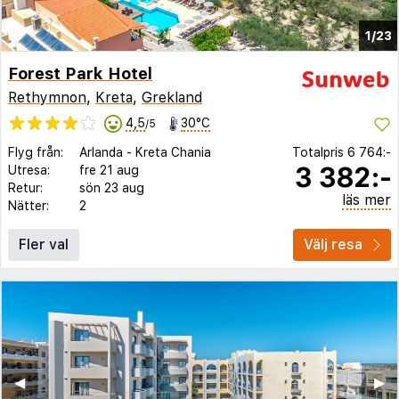
1/23
Forest Park Hotel
Rethymnon
,
Kreta
,
Grekland
4,5
30°C
/5
Flyg från:
Arlanda
-
Kreta Chania
Totalpris
6 764:-
3 382:-
Utresa:
fre 21 aug
Retur:
sön 23 aug
läs mer
Nätter:
2
Fler val
Välj resa
◀︎
▶︎