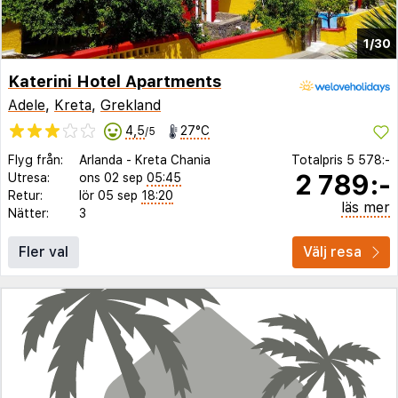
1/30
Katerini Hotel Apartments
Adele
,
Kreta
,
Grekland
4,5
27°C
/5
Flyg från:
Arlanda
-
Kreta Chania
Totalpris
5 578:-
2 789:-
Utresa:
ons 02 sep
05:45
Retur:
lör 05 sep
18:20
läs mer
Nätter:
3
Fler val
Välj resa