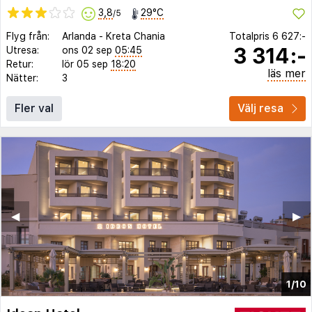
3,8
29°C
/5
Flyg från:
Arlanda
-
Kreta Chania
Totalpris
6 627:-
3 314:-
Utresa:
ons 02 sep
05:45
Retur:
lör 05 sep
18:20
läs mer
Nätter:
3
Fler val
Välj resa
◀︎
▶︎
1/10