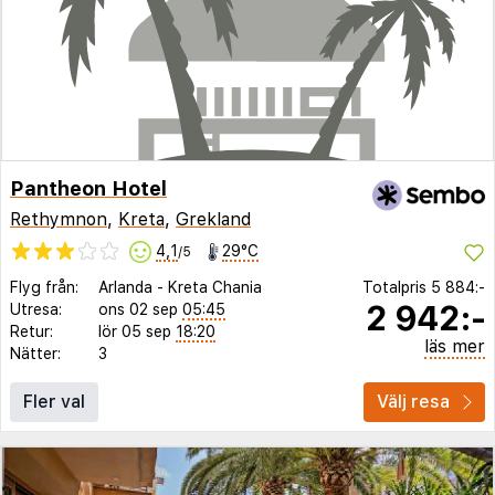
Pantheon Hotel
Rethymnon
,
Kreta
,
Grekland
4,1
29°C
/5
Flyg från:
Arlanda
-
Kreta Chania
Totalpris
5 884:-
2 942:-
Utresa:
ons 02 sep
05:45
Retur:
lör 05 sep
18:20
läs mer
Nätter:
3
Fler val
Välj resa