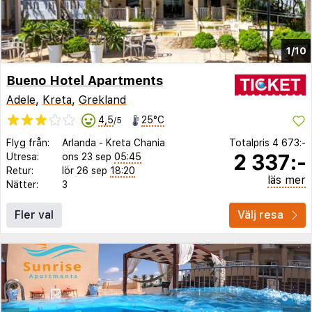
1/10
Bueno Hotel Apartments
Adele
,
Kreta
,
Grekland
4,5
25°C
/5
Flyg från:
Arlanda
-
Kreta Chania
Totalpris
4 673:-
2 337:-
Utresa:
ons 23 sep
05:45
Retur:
lör 26 sep
18:20
läs mer
Nätter:
3
Fler val
Välj resa