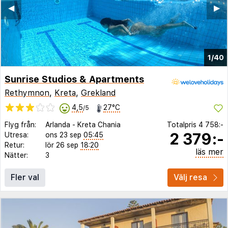
◀︎
▶︎
1/40
Sunrise Studios & Apartments
Rethymnon
,
Kreta
,
Grekland
4,5
27°C
/5
Flyg från:
Arlanda
-
Kreta Chania
Totalpris
4 758:-
2 379:-
Utresa:
ons 23 sep
05:45
Retur:
lör 26 sep
18:20
läs mer
Nätter:
3
Fler val
Välj resa