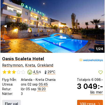
◀︎
▶︎
1/24
Oasis Scaleta Hotel
Rethymnon
,
Kreta
,
Grekland
4,5
29°C
/5
Flyg från:
Arlanda
-
Kreta Chania
Totalpris
6 098:-
3 049:-
Utresa:
ons 02 sep
05:45
Retur:
lör 05 sep
18:20
läs mer
Nätter:
3
Fler val
Välj resa