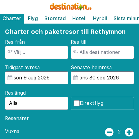
Charter
Flyg
Storstad
Hotell
Hyrbil
Sista minu
Charter och paketresor till Rethymnon
Res från
Res till
Tidigast avresa
Senaste hemresa
Reslängd
Direktflyg
Resenärer
Vuxna
2