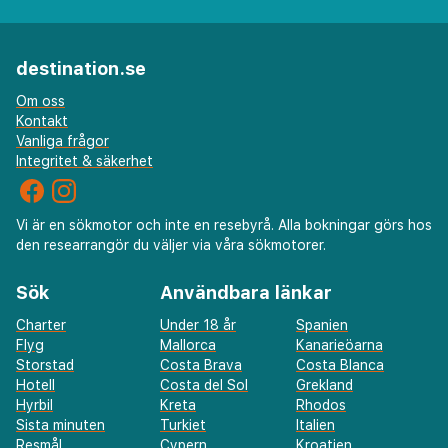
destination.se
Om oss
Kontakt
Vanliga frågor
Integritet & säkerhet
Vi är en sökmotor och inte en resebyrå. Alla bokningar görs hos
den researrangör du väljer via våra sökmotorer.
Sök
Användbara länkar
Charter
Under 18 år
Spanien
Flyg
Mallorca
Kanarieöarna
Storstad
Costa Brava
Costa Blanca
Hotell
Costa del Sol
Grekland
Hyrbil
Kreta
Rhodos
Sista minuten
Turkiet
Italien
Resmål
Cypern
Kroatien