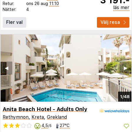
Retur:
ons 26 aug
11:10
läs mer
Nätter:
4
Fler val
Välj resa
◀︎
▶︎
1/48
Anita Beach Hotel - Adults Only
Rethymnon
,
Kreta
,
Grekland
4,5
27°C
/5