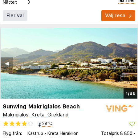
läs mer
Nätter:
3
Fler val
Välj resa
◀︎
▶︎
1/86
Sunwing Makrigialos Beach
Makrigialos
,
Kreta
,
Grekland
28°C
Flyg från:
Kastrup
-
Kreta Heraklion
Totalpris
8 850:-