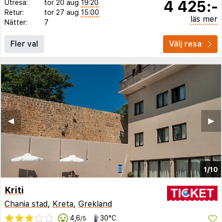
4 425:-
Utresa:
tor 20 aug
19:20
Retur:
tor 27 aug
15:00
läs mer
Nätter:
7
Fler val
Välj resa
◀︎
▶︎
1/10
Kriti
Chania stad
,
Kreta
,
Grekland
4,6
30°C
/5