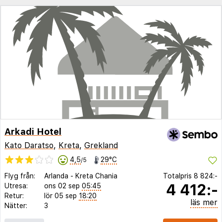
Arkadi Hotel
Kato Daratso
,
Kreta
,
Grekland
4,5
29°C
/5
Flyg från:
Arlanda
-
Kreta Chania
Totalpris
8 824:-
4 412:-
Utresa:
ons 02 sep
05:45
Retur:
lör 05 sep
18:20
läs mer
Nätter:
3