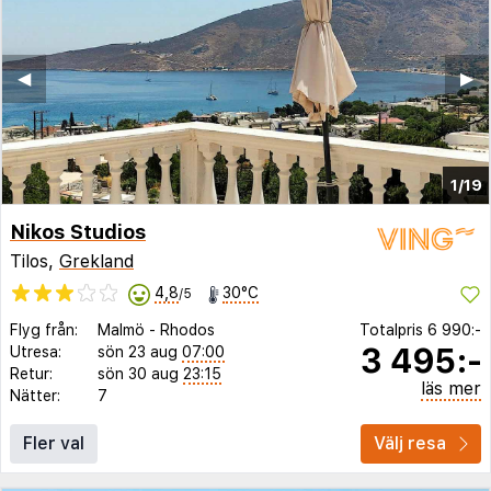
◀︎
▶︎
1/19
Nikos Studios
Tilos,
Grekland
4,8
30°C
/5
Flyg från:
Malmö
-
Rhodos
Totalpris
6 990:-
3 495:-
Utresa:
sön 23 aug
07:00
Retur:
sön 30 aug
23:15
läs mer
Nätter:
7
Fler val
Välj resa