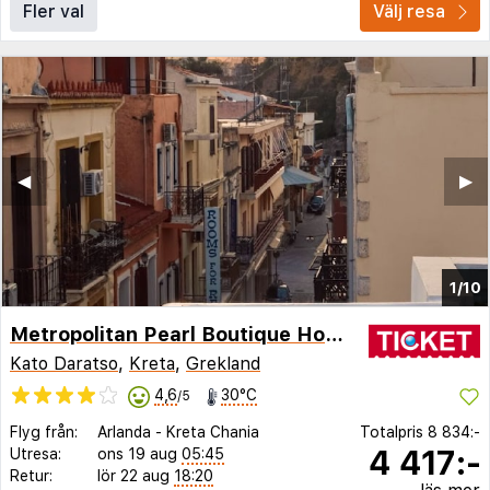
Fler val
Välj resa
◀︎
▶︎
1/10
Metropolitan Pearl Boutique Hotel
Kato Daratso
,
Kreta
,
Grekland
4,6
30°C
/5
Flyg från:
Arlanda
-
Kreta Chania
Totalpris
8 834:-
4 417:-
Utresa:
ons 19 aug
05:45
Retur:
lör 22 aug
18:20