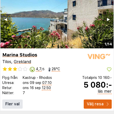
◀︎
▶︎
1/14
Marina Studios
Tilos,
Grekland
4,7
28°C
/5
Flyg från:
Kastrup
-
Rhodos
Totalpris
10 160:-
5 080:-
Utresa:
ons 09 sep
07:10
Retur:
ons 16 sep
12:50
läs mer
Nätter:
7
Fler val
Välj resa