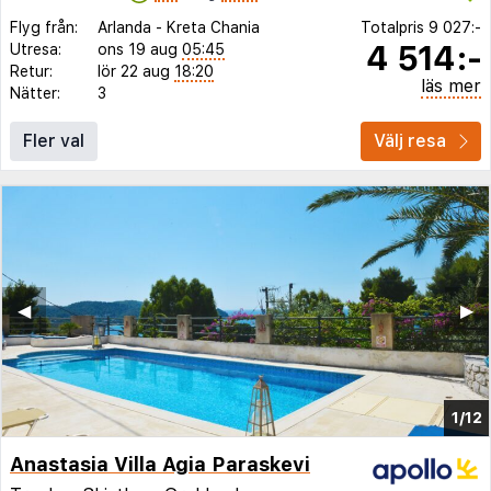
Flyg från:
Arlanda
-
Kreta Chania
Totalpris
9 027:-
4 514:-
Utresa:
ons 19 aug
05:45
Retur:
lör 22 aug
18:20
läs mer
Nätter:
3
Fler val
Välj resa
◀︎
▶︎
1/12
Anastasia Villa Agia Paraskevi