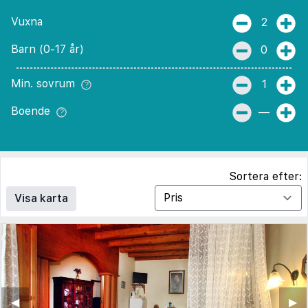
Vuxna
2
Barn (0-17 år)
0
Min. sovrum
1
Boende
—
Sortera efter:
Visa karta
◀︎
▶︎