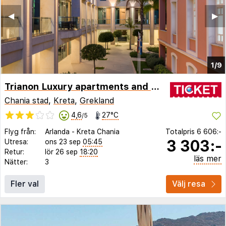
◀︎
▶︎
1/9
Trianon Luxury apartments and Suites
Chania stad
,
Kreta
,
Grekland
4,6
27°C
/5
Flyg från:
Arlanda
-
Kreta Chania
Totalpris
6 606:-
3 303:-
Utresa:
ons 23 sep
05:45
Retur:
lör 26 sep
18:20
läs mer
Nätter:
3
Fler val
Välj resa