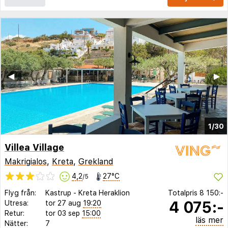
◀︎
▶︎
1/30
Villea Village
Makrigialos
,
Kreta
,
Grekland
4,2
27°C
/5
Flyg från:
Kastrup
-
Kreta Heraklion
Totalpris
8 150:-
4 075:-
Utresa:
tor 27 aug
19:20
Retur:
tor 03 sep
15:00
läs mer
Nätter:
7