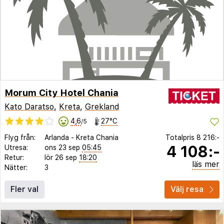
Morum City Hotel Chania
Kato Daratso
,
Kreta
,
Grekland
4,6
27°C
/5
Flyg från:
Arlanda
-
Kreta Chania
Totalpris
8 216:-
4 108:-
Utresa:
ons 23 sep
05:45
Retur:
lör 26 sep
18:20
läs mer
Nätter:
3
Fler val
Välj resa