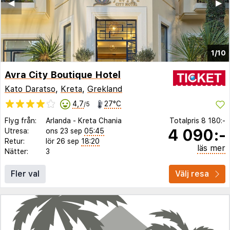
◀︎
▶︎
1/10
Avra City Boutique Hotel
Kato Daratso
,
Kreta
,
Grekland
4,7
27°C
/5
Flyg från:
Arlanda
-
Kreta Chania
Totalpris
8 180:-
4 090:-
Utresa:
ons 23 sep
05:45
Retur:
lör 26 sep
18:20
läs mer
Nätter:
3
Fler val
Välj resa