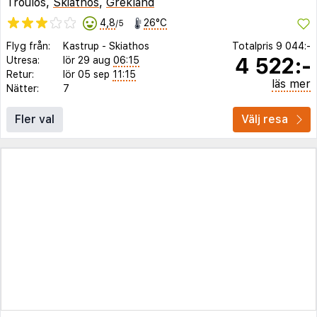
Troulos,
Skiathos
,
Grekland
4,8
26°C
/5
Flyg från:
Kastrup
-
Skiathos
Totalpris
9 044:-
4 522:-
Utresa:
lör 29 aug
06:15
Retur:
lör 05 sep
11:15
läs mer
Nätter:
7
Fler val
Välj resa