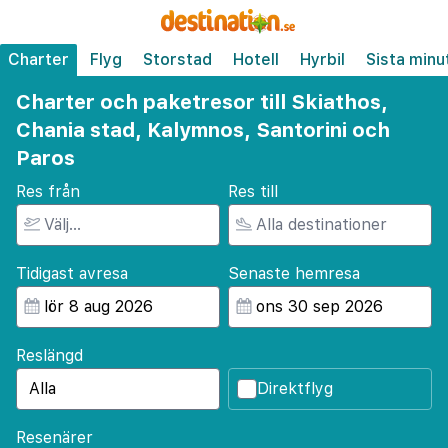
Charter
Flyg
Storstad
Hotell
Hyrbil
Sista minu
Charter och paketresor till Skiathos,
Chania stad, Kalymnos, Santorini och
Paros
Res från
Res till
Tidigast avresa
Senaste hemresa
Reslängd
Direktflyg
Resenärer