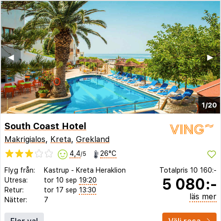
◀︎
▶︎
1/20
South Coast Hotel
Makrigialos
,
Kreta
,
Grekland
4,4
26°C
/5
Flyg från:
Kastrup
-
Kreta Heraklion
Totalpris
10 160:-
5 080:-
Utresa:
tor 10 sep
19:20
Retur:
tor 17 sep
13:30
läs mer
Nätter:
7