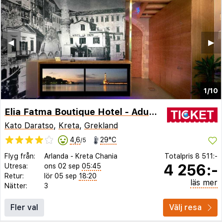
◀︎
▶︎
1/10
Elia Fatma Boutique Hotel - Adults Only
Kato Daratso
,
Kreta
,
Grekland
4,6
29°C
/5
Flyg från:
Arlanda
-
Kreta Chania
Totalpris
8 511:-
4 256:-
Utresa:
ons 02 sep
05:45
Retur:
lör 05 sep
18:20
läs mer
Nätter:
3
Fler val
Välj resa