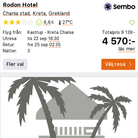
Rodon Hotel
Chania stad
,
Kreta
,
Grekland
4,4
27°C
/5
Flyg från:
Kastrup
-
Kreta Chania
Totalpris
9 139:-
4 570:-
Utresa:
tis 22 sep
16:30
Retur:
fre 25 sep
02:35
läs mer
Nätter:
3
Fler val
Välj resa