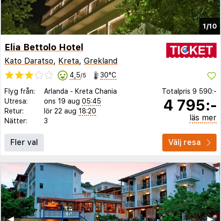
1/10
Elia Bettolo Hotel
Kato Daratso
,
Kreta
,
Grekland
4,5
30°C
/5
Flyg från:
Arlanda
-
Kreta Chania
Totalpris
9 590:-
4 795:-
Utresa:
ons 19 aug
05:45
Retur:
lör 22 aug
18:20
läs mer
Nätter:
3
Fler val
Välj resa
◀︎
▶︎