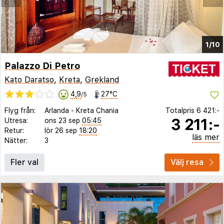
1/10
Palazzo Di Petro
Kato Daratso
,
Kreta
,
Grekland
4,9
27°C
/5
Flyg från:
Arlanda
-
Kreta Chania
Totalpris
6 421:-
3 211:-
Utresa:
ons 23 sep
05:45
Retur:
lör 26 sep
18:20
läs mer
Nätter:
3
Fler val
Välj resa