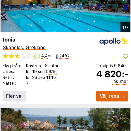
1/7
Ionia
Skópelos
,
Grekland
4,4
24°C
/5
Flyg från:
Kastrup
-
Skiathos
Totalpris
9 640:-
4 820:-
Utresa:
lör 19 sep
06:15
Retur:
lör 26 sep
11:15
läs mer
Nätter:
7
Fler val
Välj resa