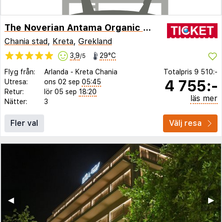
The Noverian Antama Organic Beach Resort Chania with Outdoor Heated Pool
Chania stad
,
Kreta
,
Grekland
3,9
29°C
/5
Flyg från:
Arlanda
-
Kreta Chania
Totalpris
9 510:-
4 755:-
Utresa:
ons 02 sep
05:45
Retur:
lör 05 sep
18:20
läs mer
Nätter:
3
Fler val
Välj resa
◀︎
▶︎