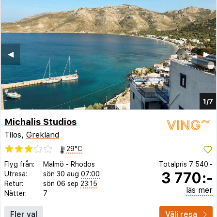
◀︎
▶︎
1/7
Michalis Studios
Tilos,
Grekland
29°C
Flyg från:
Malmö
-
Rhodos
Totalpris
7 540:-
3 770:-
Utresa:
sön 30 aug
07:00
Retur:
sön 06 sep
23:15
läs mer
Nätter:
7
Fler val
Välj resa