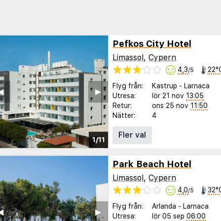
Pefkos City Hotel
Limassol
,
Cypern
4,3
22°
/5
Flyg från:
Kastrup
-
Larnaca
◀︎
▶︎
Utresa:
lör 21 nov
13:05
Retur:
ons 25 nov
11:50
Nätter:
4
Fler val
1/11
Park Beach Hotel
Limassol
,
Cypern
4,0
32°
/5
Flyg från:
Arlanda
-
Larnaca
◀︎
▶︎
Utresa:
lör 05 sep
06:00