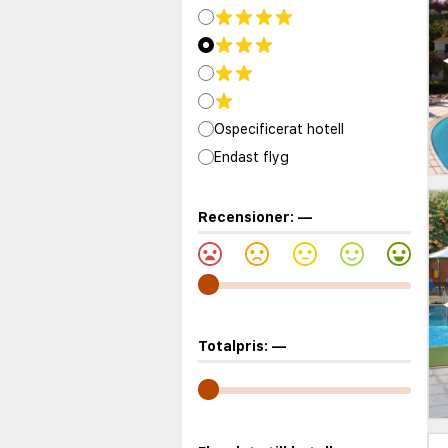
Ospecificerat hotell
Endast flyg
Recensioner:
—
Totalpris:
—