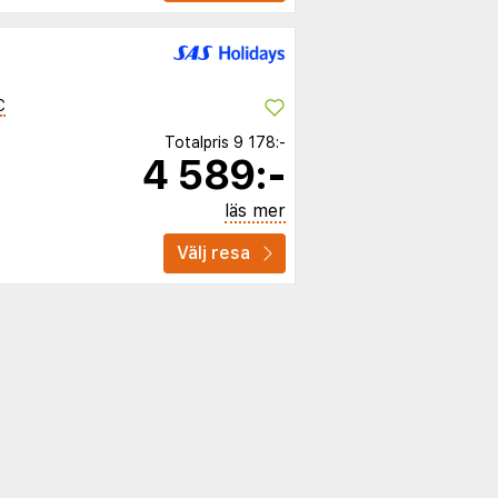
C
Totalpris
9 178:-
4 589:-
läs mer
Välj resa