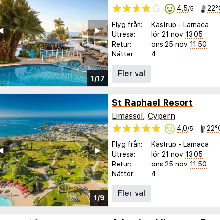
4,5
22°
/5
Flyg från:
Kastrup
-
Larnaca
◀︎
▶︎
Utresa:
lör 21 nov
13:05
Retur:
ons 25 nov
11:50
Nätter:
4
Fler val
1/17
St Raphael Resort
Limassol
,
Cypern
4,0
22°
/5
Flyg från:
Kastrup
-
Larnaca
◀︎
▶︎
Utresa:
lör 21 nov
13:05
Retur:
ons 25 nov
11:50
Nätter:
4
Fler val
1/9