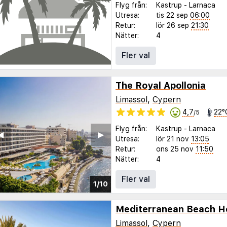
Flyg från:
Kastrup
-
Larnaca
Utresa:
tis 22 sep
06:00
Retur:
lör 26 sep
21:30
Nätter:
4
Fler val
The Royal Apollonia
Limassol
,
Cypern
4,7
22°
/5
Flyg från:
Kastrup
-
Larnaca
◀︎
▶︎
Utresa:
lör 21 nov
13:05
Retur:
ons 25 nov
11:50
Nätter:
4
Fler val
1/10
Mediterranean Beach H
Limassol
,
Cypern