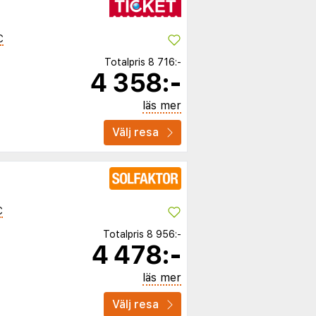
C
Totalpris
8 716:-
4 358:-
läs mer
Välj resa
C
Totalpris
8 956:-
4 478:-
läs mer
Välj resa