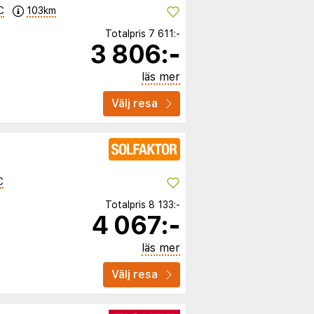
C
103km
Totalpris
7 611:-
3 806:-
läs mer
Välj resa
C
Totalpris
8 133:-
4 067:-
läs mer
Välj resa