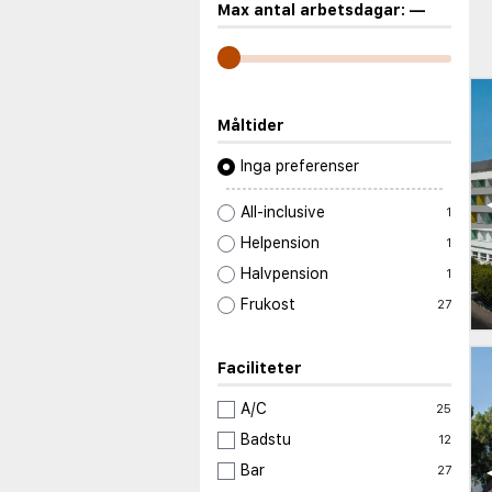
Max antal arbetsdagar:
—
Måltider
Inga preferenser
All-inclusive
1
Helpension
1
Halvpension
1
Frukost
27
Faciliteter
A/C
25
Badstu
12
Bar
27