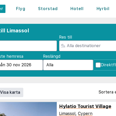
er
Flyg
Storstad
Hotell
Hyrbil
ill Limassol
Res till
ste hemresa
Reslängd
Direktf
Sortera 
Visa karta
Hylatio Tourist Village
Limassol
,
Cypern