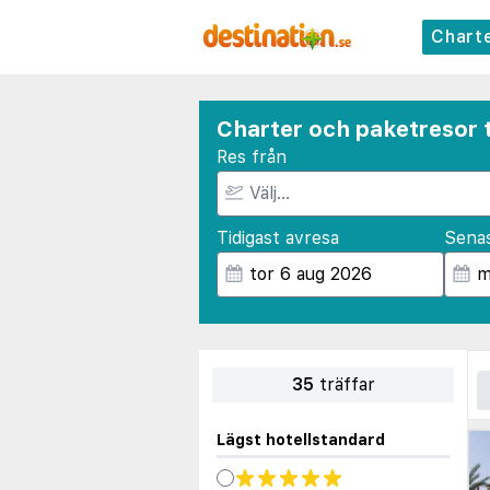
Chart
Charter och paketresor t
Res från
Tidigast avresa
Sena
35
träffar
Lägst hotellstandard