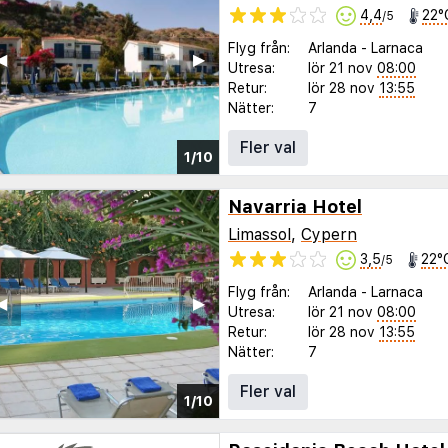
4,4
22°
/5
Flyg från:
Arlanda
-
Larnaca
◀︎
▶︎
Utresa:
lör 21 nov
08:00
Retur:
lör 28 nov
13:55
Nätter:
7
Fler val
1/10
Navarria Hotel
Limassol
,
Cypern
3,5
22°
/5
Flyg från:
Arlanda
-
Larnaca
◀︎
▶︎
Utresa:
lör 21 nov
08:00
Retur:
lör 28 nov
13:55
Nätter:
7
Fler val
1/10