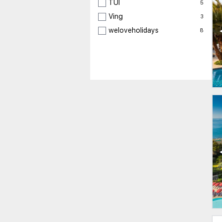
TUI
5
Ving
3
weloveholidays
8