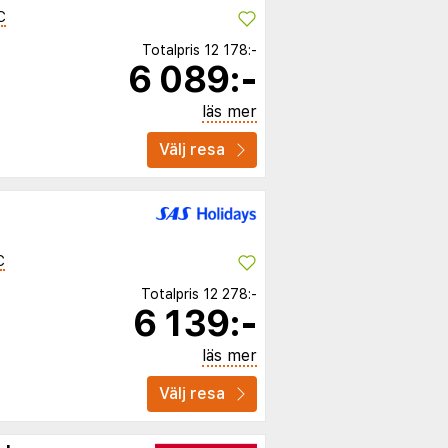
C
Totalpris
12 178:-
6 089:-
läs mer
Välj resa
C
Totalpris
12 278:-
6 139:-
läs mer
Välj resa