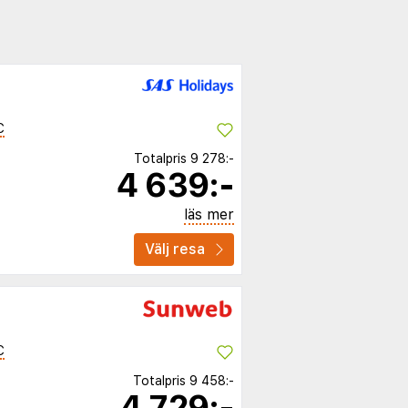
C
Totalpris
9 278:-
4 639:-
läs mer
Välj resa
C
Totalpris
9 458:-
4 729:-