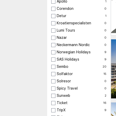
Apollo
1
Corendon
0
Detur
1
Kroatienspecialisten
0
Lumi Tours
0
Nazar
0
Neckermann Nordic
0
Norwegian Holidays
9
SAS Holidays
9
Sembo
20
Solfaktor
15
Solresor
0
Spicy Travel
0
Sunweb
2
Ticket
16
TripX
9