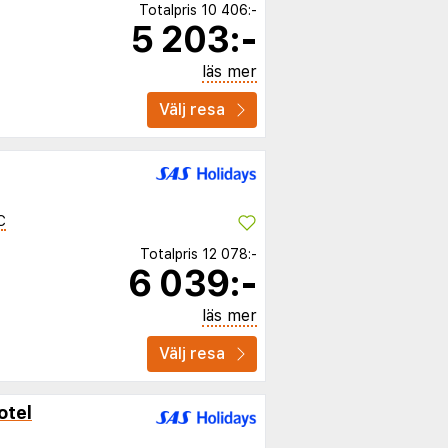
Totalpris
10 406:-
5 203:-
läs mer
Välj resa
C
Totalpris
12 078:-
6 039:-
läs mer
Välj resa
otel