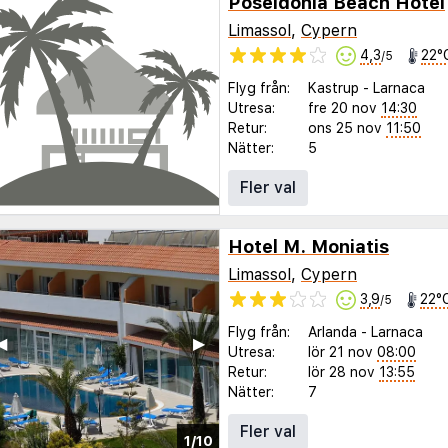
Poseidonia Beach Hotel
Limassol
,
Cypern
4,3
22°
/5
Flyg från:
Kastrup
-
Larnaca
Utresa:
fre 20 nov
14:30
Retur:
ons 25 nov
11:50
Nätter:
5
Fler val
Hotel M. Moniatis
Limassol
,
Cypern
3,9
22°
/5
Flyg från:
Arlanda
-
Larnaca
◀︎
▶︎
Utresa:
lör 21 nov
08:00
Retur:
lör 28 nov
13:55
Nätter:
7
Fler val
1/10