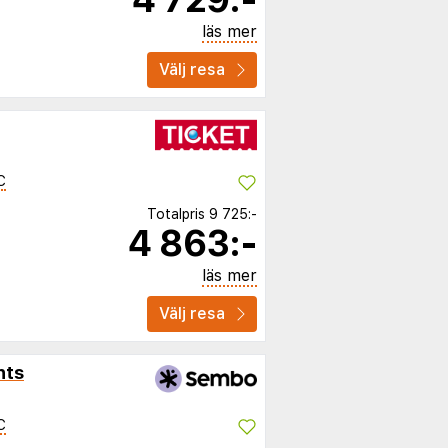
läs mer
Välj resa
C
Totalpris
9 725:-
4 863:-
läs mer
Välj resa
nts
C