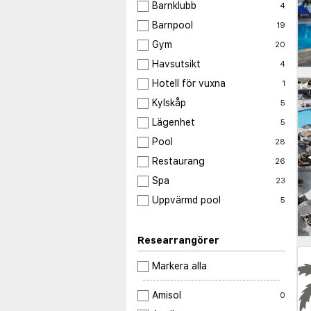
Barnklubb
4
Barnpool
19
Gym
20
Havsutsikt
4
Hotell för vuxna
1
Kylskåp
5
Lägenhet
5
Pool
28
Restaurang
26
Spa
23
Uppvärmd pool
5
Researrangörer
Markera alla
Amisol
0