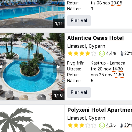
Retur:
tis 08 sep
20:05
Nätter:
3
Fler val
1/11
Atlantica Oasis Hotel
Limassol
,
Cypern
4,4
22°
/5
Flyg från:
Kastrup
-
Larnaca
◀︎
▶︎
Utresa:
fre 20 nov
14:30
Retur:
ons 25 nov
11:50
Nätter:
5
Fler val
1/10
Polyxeni Hotel Apartme
Limassol
,
Cypern
4,3
30°
/5