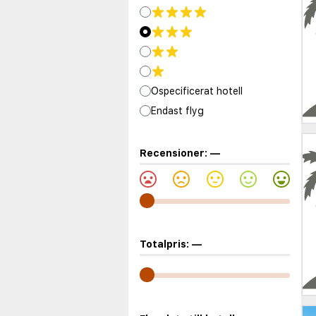
Ospecificerat hotell
Endast flyg
Recensioner:
—
Totalpris:
—