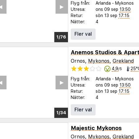
Flyg från:
Arlanda
-
Mykonos
◀︎
▶︎
Utresa:
ons 09 sep
13:50
Retur:
sön 13 sep
17:15
Nätter:
4
Fler val
1/72
Anemos Studios & Apar
Ornos,
Mykonos
,
Grekland
4,9
25°
/5
Flyg från:
Arlanda
-
Mykonos
◀︎
▶︎
Utresa:
ons 09 sep
13:50
Retur:
sön 13 sep
17:15
Nätter:
4
Fler val
1/30
Majestic Mykonos
Ornos,
Mykonos
,
Grekland