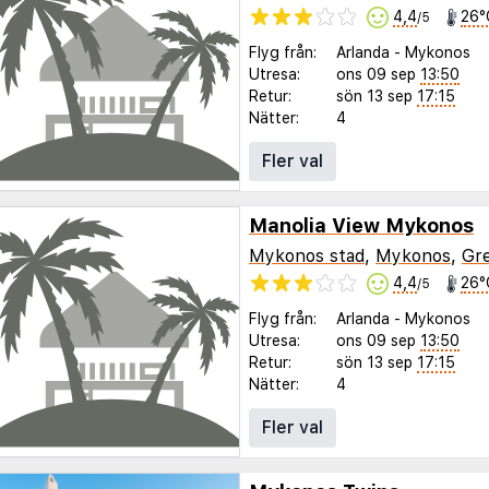
4,4
26°
/5
Flyg från:
Arlanda
-
Mykonos
Utresa:
ons 09 sep
13:50
Retur:
sön 13 sep
17:15
Nätter:
4
Fler val
Manolia View Mykonos
Mykonos stad
,
Mykonos
,
Gr
4,4
26°
/5
Flyg från:
Arlanda
-
Mykonos
Utresa:
ons 09 sep
13:50
Retur:
sön 13 sep
17:15
Nätter:
4
Fler val