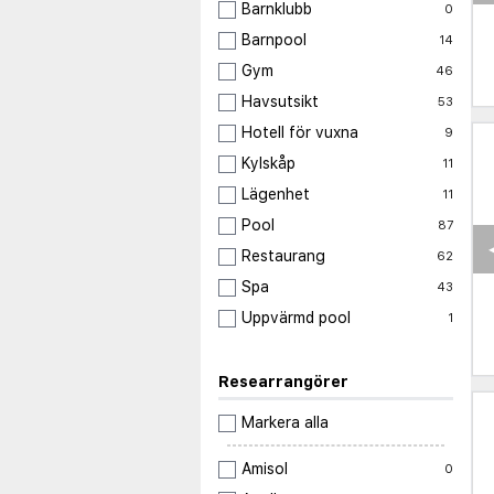
Barnklubb
0
Barnpool
14
Gym
46
Havsutsikt
53
Hotell för vuxna
9
Kylskåp
11
Lägenhet
11
Pool
87
Restaurang
62
Spa
43
Uppvärmd pool
1
Researrangörer
Markera alla
Amisol
0