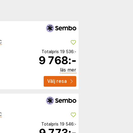
C
Totalpris
19 536:-
9 768:-
läs mer
Välj resa
C
Totalpris
19 546:-
9 773:-