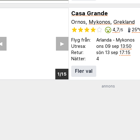
Casa Grande
Ornos,
Mykonos
,
Grekland
4,7
25°
/5
Flyg från:
Arlanda
-
Mykonos
◀︎
▶︎
Utresa:
ons 09 sep
13:50
Retur:
sön 13 sep
17:15
Nätter:
4
Fler val
1/11
annons