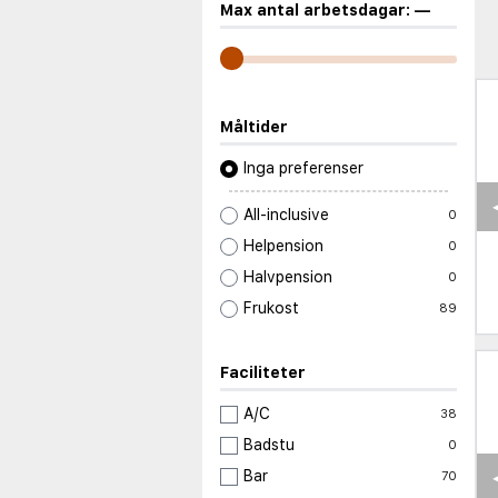
Max antal arbetsdagar:
—
Måltider
Inga preferenser
All-inclusive
0
Helpension
0
Halvpension
0
Frukost
89
Faciliteter
A/C
38
Badstu
0
Bar
70