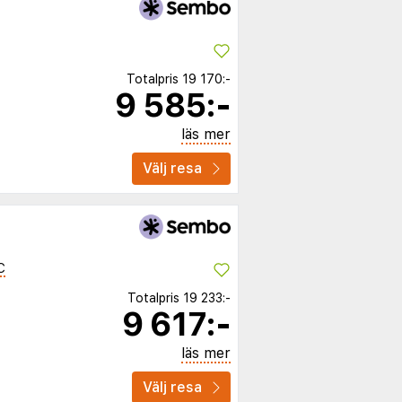
Totalpris
19 170:-
9 585:-
läs mer
Välj resa
C
Totalpris
19 233:-
9 617:-
läs mer
Välj resa