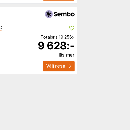
C
Totalpris
19 256:-
9 628:-
läs mer
Välj resa