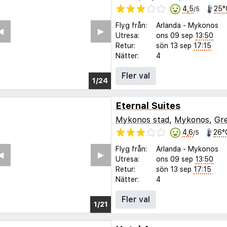
4,5
25°
/5
Flyg från:
Arlanda
-
Mykonos
◀︎
▶︎
Utresa:
ons 09 sep
13:50
Retur:
sön 13 sep
17:15
Nätter:
4
Fler val
1/20
Eternal Suites
Mykonos stad
,
Mykonos
,
Gr
4,6
26°
/5
Flyg från:
Arlanda
-
Mykonos
◀︎
▶︎
Utresa:
ons 09 sep
13:50
Retur:
sön 13 sep
17:15
Nätter:
4
Fler val
1/17