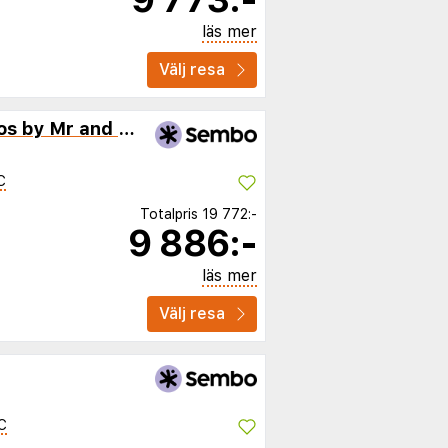
läs mer
Välj resa
Penelope Village Mykonos by Mr and Mrs White
C
Totalpris
19 772:-
9 886:-
läs mer
Välj resa
C