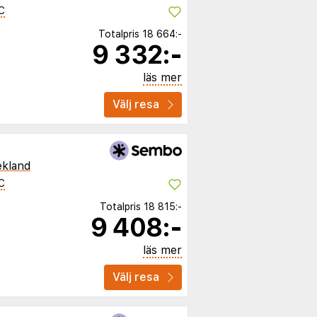
C
Totalpris
18 664:-
9 332:-
läs mer
Välj resa
ekland
C
Totalpris
18 815:-
9 408:-
läs mer
Välj resa