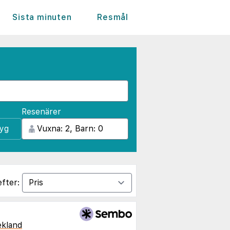
Sista minuten
Resmål
Resenärer
lyg
efter:
ekland