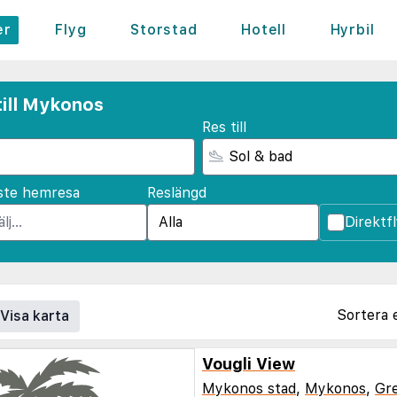
er
Flyg
Storstad
Hotell
Hyrbil
till Mykonos
Res till
ste hemresa
Reslängd
Direktf
Sortera 
Visa karta
Vougli View
Mykonos stad
,
Mykonos
,
Gr