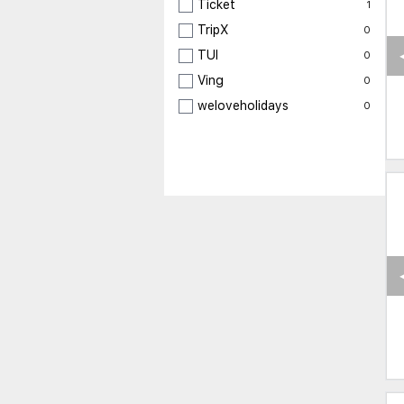
Ticket
1
TripX
0
TUI
0
Ving
0
weloveholidays
0