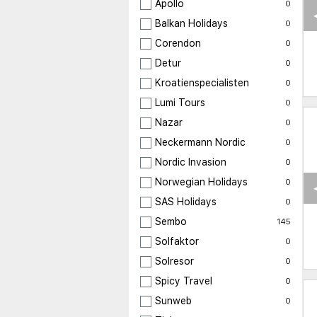
Apollo
0
Balkan Holidays
0
Corendon
0
Detur
0
Kroatienspecialisten
0
Lumi Tours
0
Nazar
0
Neckermann Nordic
0
Nordic Invasion
0
Norwegian Holidays
0
SAS Holidays
0
Sembo
145
Solfaktor
0
Solresor
0
Spicy Travel
0
Sunweb
0