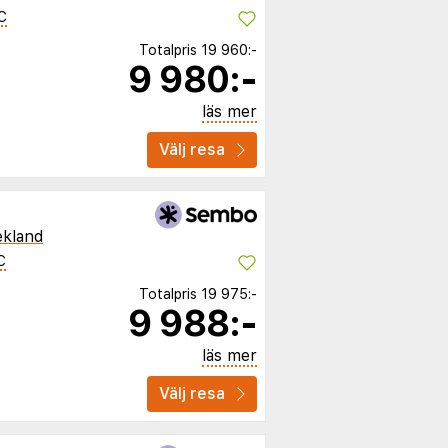
C
Totalpris
19 960:-
9 980:-
läs mer
Välj resa
ekland
C
Totalpris
19 975:-
9 988:-
läs mer
Välj resa