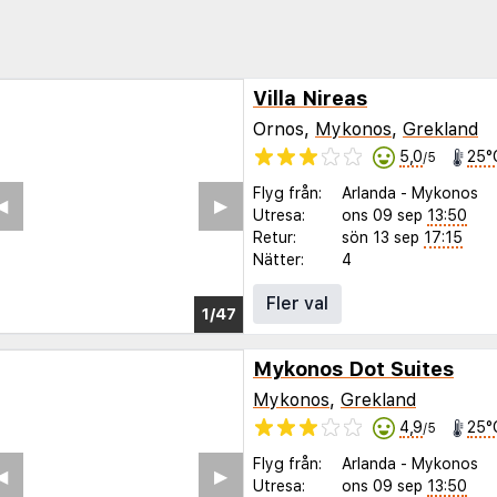
Villa Nireas
Ornos,
Mykonos
,
Grekland
5,0
25°
/5
Flyg från:
Arlanda
-
Mykonos
◀︎
▶︎
Utresa:
ons 09 sep
13:50
Retur:
sön 13 sep
17:15
Nätter:
4
Fler val
1/43
Mykonos Dot Suites
Mykonos
,
Grekland
4,9
25°
/5
Flyg från:
Arlanda
-
Mykonos
◀︎
▶︎
Utresa:
ons 09 sep
13:50