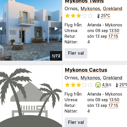
Mykonos Twins
Ornos,
Mykonos
,
Grekland
25°C
Flyg från:
Arlanda
-
Mykonos
◀︎
▶︎
Utresa:
ons 09 sep
13:50
Retur:
sön 13 sep
17:15
Nätter:
4
Fler val
1/72
Mykonos Cactus
Ornos,
Mykonos
,
Grekland
4,9
25°
/5
Flyg från:
Arlanda
-
Mykonos
Utresa:
ons 09 sep
13:50
Retur:
sön 13 sep
17:15
Nätter:
4
Fler val