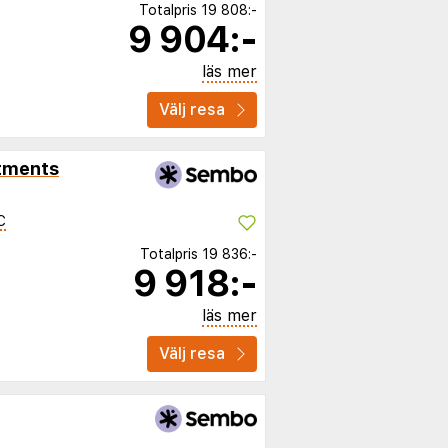
Totalpris
19 808:-
9 904:-
läs mer
Välj resa
tments
C
Totalpris
19 836:-
9 918:-
läs mer
Välj resa