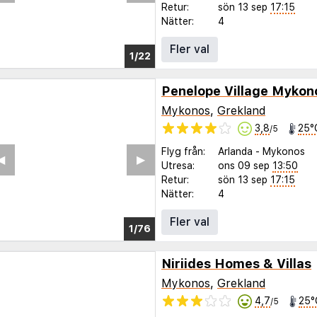
Retur:
sön 13 sep
17:15
Nätter:
4
Fler val
1/18
Mykonos
,
Grekland
3,8
25°
/5
Flyg från:
Arlanda
-
Mykonos
◀︎
▶︎
Utresa:
ons 09 sep
13:50
Retur:
sön 13 sep
17:15
Nätter:
4
Fler val
1/72
Niriides Homes & Villas
Mykonos
,
Grekland
4,7
25°
/5