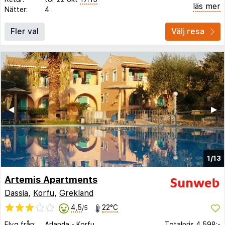
läs mer
Nätter:
4
Fler val
Välj resa
◀︎
▶︎
1/13
Artemis Apartments
Dassia
,
Korfu
,
Grekland
4,5
22°C
/5
Flyg från:
Arlanda
-
Korfu
Totalpris
4 598:-