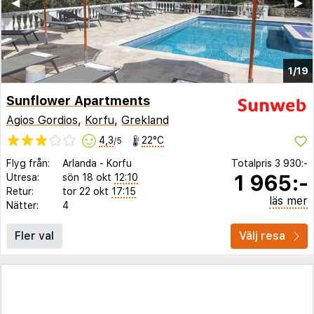
◀︎
▶︎
1/19
Sunflower Apartments
Agios Gordios
,
Korfu
,
Grekland
4,3
22°C
/5
Flyg från:
Arlanda
-
Korfu
Totalpris
3 930:-
1 965:-
Utresa:
sön 18 okt
12:10
Retur:
tor 22 okt
17:15
läs mer
Nätter:
4
Fler val
Välj resa