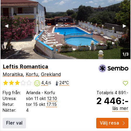
◀︎
▶︎
1/3
Leftis Romantica
Moraitika
,
Korfu
,
Grekland
4,4
24°C
/5
Flyg från:
Arlanda
-
Korfu
Totalpris
4 891:-
2 446:-
Utresa:
sön 11 okt
12:10
Retur:
tor 15 okt
17:15
läs mer
Nätter:
4
Fler val
Välj resa