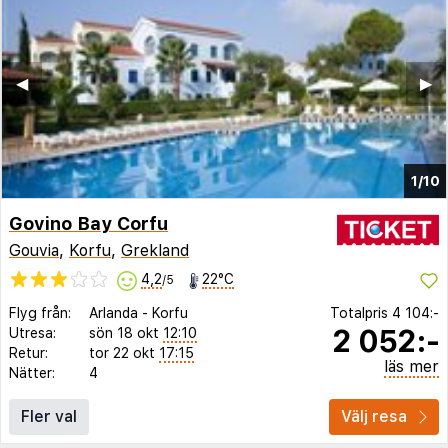
◀︎
▶︎
1/10
Govino Bay Corfu
Gouvia
,
Korfu
,
Grekland
4,2
22°C
/5
Flyg från:
Arlanda
-
Korfu
Totalpris
4 104:-
2 052:-
Utresa:
sön 18 okt
12:10
Retur:
tor 22 okt
17:15
läs mer
Nätter:
4
Fler val
Välj resa