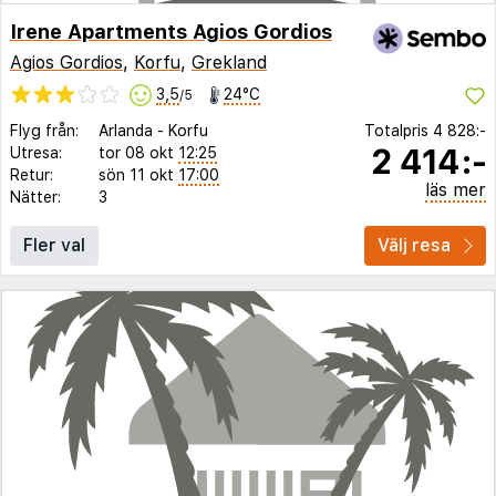
Irene Apartments Agios Gordios
Agios Gordios
,
Korfu
,
Grekland
3,5
24°C
/5
Flyg från:
Arlanda
-
Korfu
Totalpris
4 828:-
2 414:-
Utresa:
tor 08 okt
12:25
Retur:
sön 11 okt
17:00
läs mer
Nätter:
3
Fler val
Välj resa