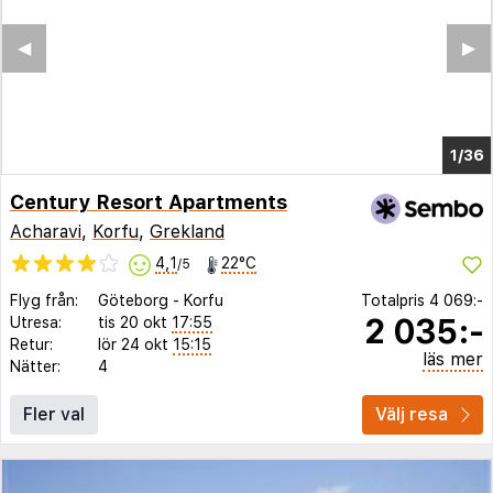
◀︎
▶︎
1/31
Century Resort Apartments
Acharavi
,
Korfu
,
Grekland
4,1
22°C
/5
Flyg från:
Göteborg
-
Korfu
Totalpris
4 069:-
2 035:-
Utresa:
tis 20 okt
17:55
Retur:
lör 24 okt
15:15
läs mer
Nätter:
4
Fler val
Välj resa