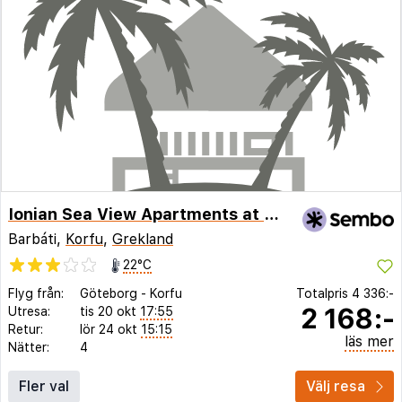
Ionian Sea View Apartments at Barbati by Konnect
Barbáti,
Korfu
,
Grekland
22°C
Flyg från:
Göteborg
-
Korfu
Totalpris
4 336:-
2 168:-
Utresa:
tis 20 okt
17:55
Retur:
lör 24 okt
15:15
läs mer
Nätter:
4
Fler val
Välj resa