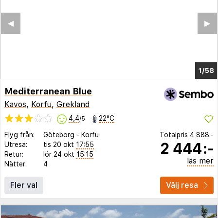
◀︎
▶︎
1/52
Mediterranean Blue
Kavos
,
Korfu
,
Grekland
4,4
22°C
/5
Flyg från:
Göteborg
-
Korfu
Totalpris
4 888:-
2 444:-
Utresa:
tis 20 okt
17:55
Retur:
lör 24 okt
15:15
läs mer
Nätter:
4
Fler val
Välj resa