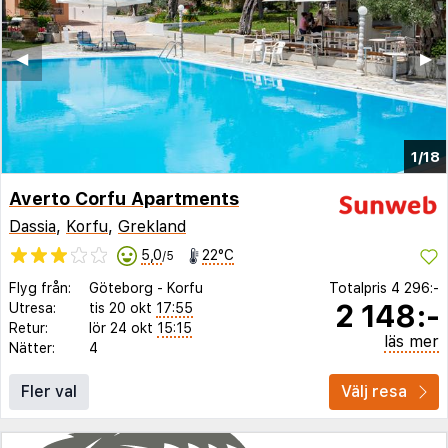
◀︎
▶︎
1/18
Averto Corfu Apartments
Dassia
,
Korfu
,
Grekland
5,0
22°C
/5
Flyg från:
Göteborg
-
Korfu
Totalpris
4 296:-
2 148:-
Utresa:
tis 20 okt
17:55
Retur:
lör 24 okt
15:15
läs mer
Nätter:
4
Fler val
Välj resa