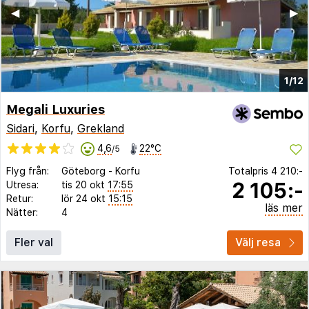
◀︎
▶︎
1/12
Megali Luxuries
Sidari
,
Korfu
,
Grekland
4,6
22°C
/5
Flyg från:
Göteborg
-
Korfu
Totalpris
4 210:-
2 105:-
Utresa:
tis 20 okt
17:55
Retur:
lör 24 okt
15:15
läs mer
Nätter:
4
Fler val
Välj resa