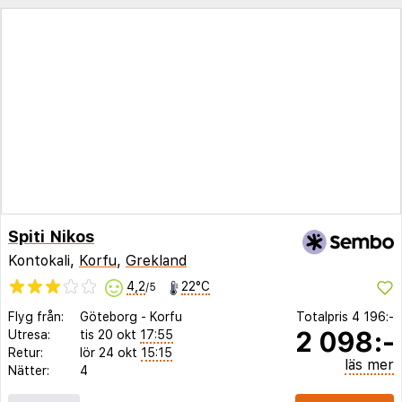
Spiti Nikos
Kontokali,
Korfu
,
Grekland
4,2
22°C
/5
Flyg från:
Göteborg
-
Korfu
Totalpris
4 196:-
2 098:-
Utresa:
tis 20 okt
17:55
Retur:
lör 24 okt
15:15
läs mer
Nätter:
4