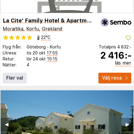
La Cite' Family Hotel & Apartments
Moraitika
,
Korfu
,
Grekland
22°C
Flyg från:
Göteborg
-
Korfu
Totalpris
4 832:-
2 416:-
Utresa:
tis 20 okt
17:55
Retur:
lör 24 okt
15:15
läs mer
Nätter:
4
Fler val
Välj resa
◀︎
▶︎