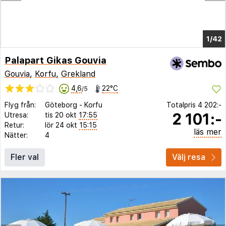
1/36
Palapart Gikas Gouvia
Gouvia
,
Korfu
,
Grekland
4,6
22°C
/5
Flyg från:
Göteborg
-
Korfu
Totalpris
4 202:-
2 101:-
Utresa:
tis 20 okt
17:55
Retur:
lör 24 okt
15:15
läs mer
Nätter:
4
Fler val
Välj resa