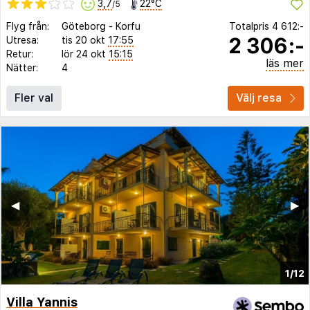
3,7
22°C
/5
Flyg från:
Göteborg
-
Korfu
Totalpris
4 612:-
2 306:-
Utresa:
tis 20 okt
17:55
Retur:
lör 24 okt
15:15
läs mer
Nätter:
4
Fler val
Välj resa
◀︎
▶︎
1/12
Villa Yannis