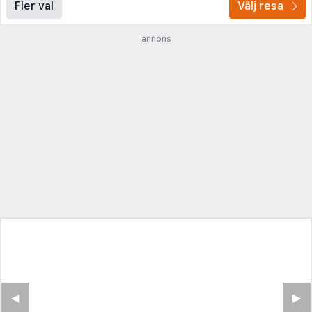
Fler val
Välj resa
annons
◀︎
▶︎