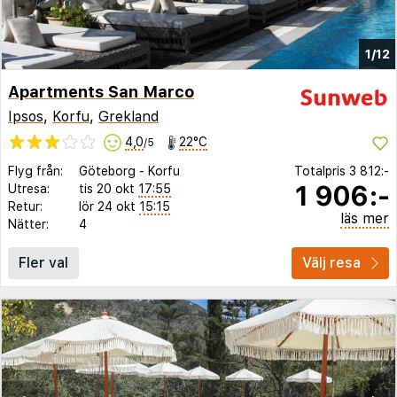
1/12
Apartments San Marco
Ipsos
,
Korfu
,
Grekland
4,0
22°C
/5
Flyg från:
Göteborg
-
Korfu
Totalpris
3 812:-
1 906:-
Utresa:
tis 20 okt
17:55
Retur:
lör 24 okt
15:15
läs mer
Nätter:
4
Fler val
Välj resa