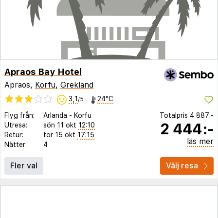
Apraos Bay Hotel
Apraos,
Korfu
,
Grekland
3,1
24°C
/5
Flyg från:
Arlanda
-
Korfu
Totalpris
4 887:-
2 444:-
Utresa:
sön 11 okt
12:10
Retur:
tor 15 okt
17:15
läs mer
Nätter:
4
Fler val
Välj resa