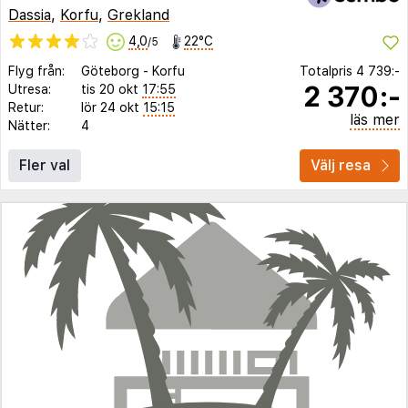
Dassia
,
Korfu
,
Grekland
4,0
22°C
/5
Flyg från:
Göteborg
-
Korfu
Totalpris
4 739:-
2 370:-
Utresa:
tis 20 okt
17:55
Retur:
lör 24 okt
15:15
läs mer
Nätter:
4
Fler val
Välj resa