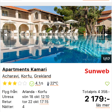
◀︎
▶︎
1/17
Apartments Kamari
Acharavi
,
Korfu
,
Grekland
4,1
22°C
/5
Flyg från:
Arlanda
-
Korfu
Totalpris
4 358:-
2 179:-
Utresa:
sön 18 okt
12:10
Retur:
tor 22 okt
17:15
läs mer
Nätter:
4