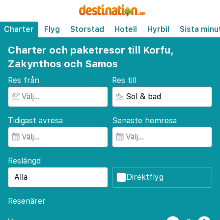
Charter
Flyg
Storstad
Hotell
Hyrbil
Sista minu
Charter och paketresor till Korfu,
Zakynthos och Samos
Res från
Res till
Tidigast avresa
Senaste hemresa
Reslängd
Direktflyg
Resenärer