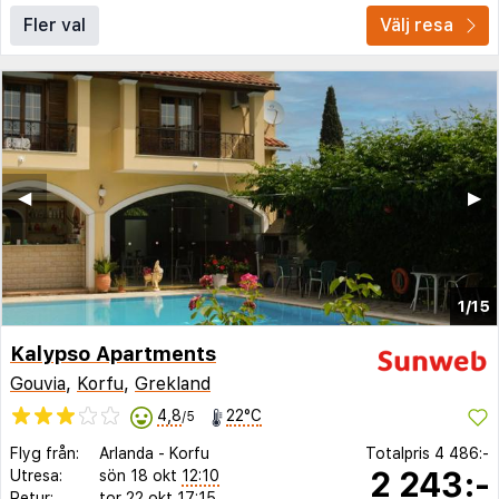
Fler val
Välj resa
◀︎
▶︎
1/15
Kalypso Apartments
Gouvia
,
Korfu
,
Grekland
4,8
22°C
/5
Flyg från:
Arlanda
-
Korfu
Totalpris
4 486:-
2 243:-
Utresa:
sön 18 okt
12:10
Retur:
tor 22 okt
17:15