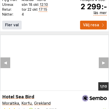
2 299:-
Utresa:
sön 18 okt
12:10
Retur:
tor 22 okt
17:15
läs mer
Nätter:
4
Fler val
Välj resa
◀︎
▶︎
1/5
Hotel Sea Bird
Moraitika
,
Korfu
,
Grekland