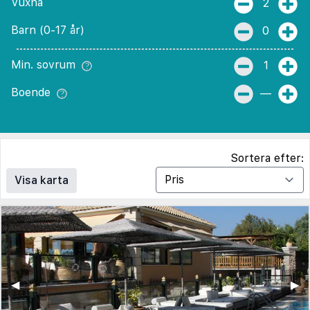
Vuxna
2
Barn (0-17 år)
0
Min. sovrum
1
Boende
—
Sortera efter:
Visa karta
◀︎
▶︎