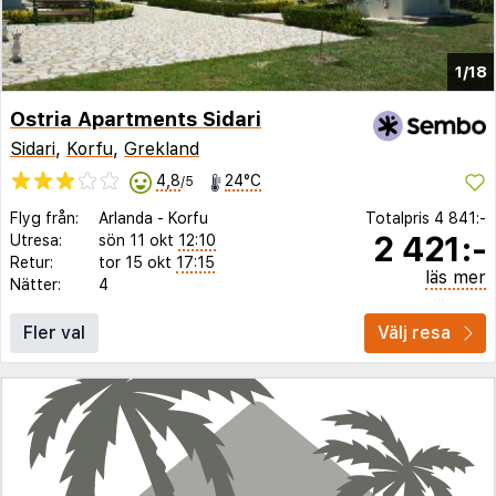
1/18
Ostria Apartments Sidari
Sidari
,
Korfu
,
Grekland
4,8
24°C
/5
Flyg från:
Arlanda
-
Korfu
Totalpris
4 841:-
2 421:-
Utresa:
sön 11 okt
12:10
Retur:
tor 15 okt
17:15
läs mer
Nätter:
4
Fler val
Välj resa