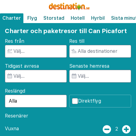
Charter
Flyg
Storstad
Hotell
Hyrbil
Sista minu
Charter och paketresor till Can Picafort
Res från
Res till
Tidigast avresa
Senaste hemresa
Reslängd
Direktflyg
Resenärer
Vuxna
2