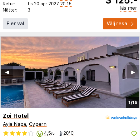
Retur:
tis 20 apr 2027
20:15
läs mer
Nätter:
3
Fler val
Välj resa
◀︎
▶︎
1/15
Zoi Hotel
Ayia Napa
,
Cypern
4,5
20°C
/5