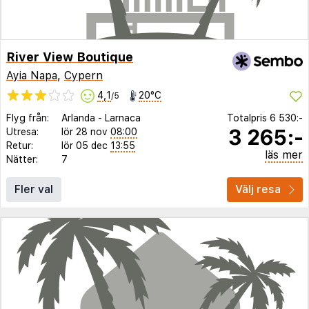
River View Boutique
Ayia Napa
,
Cypern
4,1
20°C
/5
Flyg från:
Arlanda
-
Larnaca
Totalpris
6 530:-
3 265:-
Utresa:
lör 28 nov
08:00
Retur:
lör 05 dec
13:55
läs mer
Nätter:
7
Fler val
Välj resa