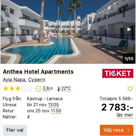
◀︎
▶︎
1/10
Anthea Hotel Apartments
Ayia Napa
,
Cypern
3,8
22°C
/5
Flyg från:
Kastrup
-
Larnaca
Totalpris
5 566:-
2 783:-
Utresa:
lör 21 nov
13:05
Retur:
ons 25 nov
11:50
läs mer
Nätter:
4
Fler val
Välj resa