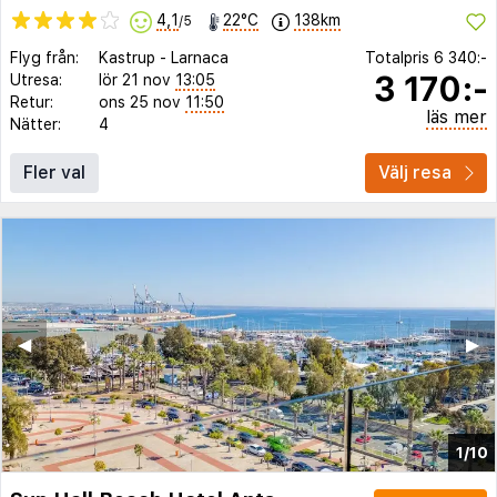
4,1
22°C
138km
/5
Flyg från:
Kastrup
-
Larnaca
Totalpris
6 340:-
3 170:-
Utresa:
lör 21 nov
13:05
Retur:
ons 25 nov
11:50
läs mer
Nätter:
4
Fler val
Välj resa
◀︎
▶︎
1/10