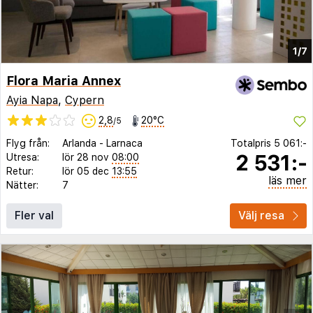
1/7
Flora Maria Annex
Ayia Napa
,
Cypern
2,8
20°C
/5
Flyg från:
Arlanda
-
Larnaca
Totalpris
5 061:-
2 531:-
Utresa:
lör 28 nov
08:00
Retur:
lör 05 dec
13:55
läs mer
Nätter:
7
Fler val
Välj resa