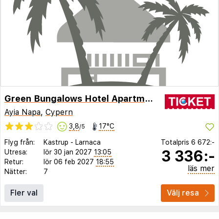
Green Bungalows Hotel Apartments
Ayia Napa
,
Cypern
3,8
17°C
/5
Flyg från:
Kastrup
-
Larnaca
Totalpris
6 672:-
3 336:-
Utresa:
lör 30 jan 2027
13:05
Retur:
lör 06 feb 2027
18:55
läs mer
Nätter:
7
Fler val
Välj resa