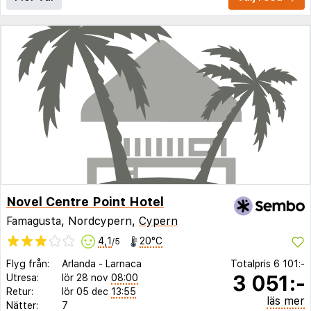
Novel Centre Point Hotel
Famagusta, Nordcypern,
Cypern
4,1
20°C
/5
Flyg från:
Arlanda
-
Larnaca
Totalpris
6 101:-
3 051:-
Utresa:
lör 28 nov
08:00
Retur:
lör 05 dec
13:55
läs mer
Nätter:
7