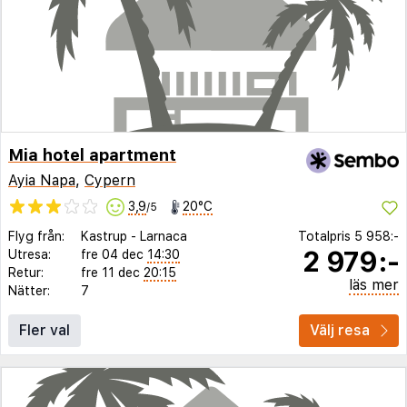
Mia hotel apartment
Ayia Napa
,
Cypern
3,9
20°C
/5
Flyg från:
Kastrup
-
Larnaca
Totalpris
5 958:-
2 979:-
Utresa:
fre 04 dec
14:30
Retur:
fre 11 dec
20:15
läs mer
Nätter:
7
Fler val
Välj resa