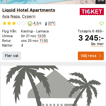
Liquid Hotel Apartments
Ayia Napa
,
Cypern
4,5
22°C
/5
Flyg från:
Kastrup
-
Larnaca
Totalpris
6 489:-
3 245:-
Utresa:
lör 21 nov
13:05
Retur:
ons 25 nov
11:50
läs mer
Nätter:
4
Fler val
Välj resa