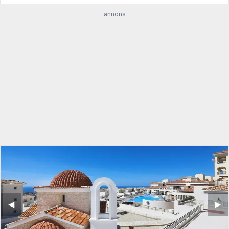
annons
◀︎
▶︎