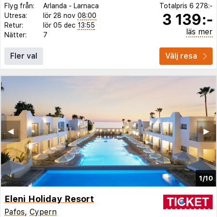
Flyg från:
Arlanda
-
Larnaca
Totalpris
6 278:-
3 139:-
Utresa:
lör 28 nov
08:00
Retur:
lör 05 dec
13:55
läs mer
Nätter:
7
Fler val
Välj resa
◀︎
▶︎
1/10
Eleni Holiday Resort
Pafos
,
Cypern