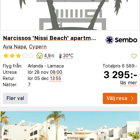
Narcissos 'Nissi Beach' apartment C3
Ayia Napa
,
Cypern
4,9
20°C
/5
Flyg från:
Arlanda
-
Larnaca
Totalpris
6 589:-
3 295:-
Utresa:
lör 28 nov
08:00
Retur:
lör 05 dec
13:55
läs mer
Nätter:
7
Fler val
Välj resa