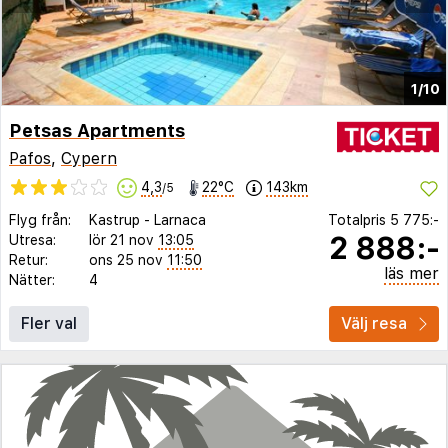
1/10
Petsas Apartments
Pafos
,
Cypern
4,3
22°C
143km
/5
Flyg från:
Kastrup
-
Larnaca
Totalpris
5 775:-
2 888:-
Utresa:
lör 21 nov
13:05
Retur:
ons 25 nov
11:50
läs mer
Nätter:
4
Fler val
Välj resa