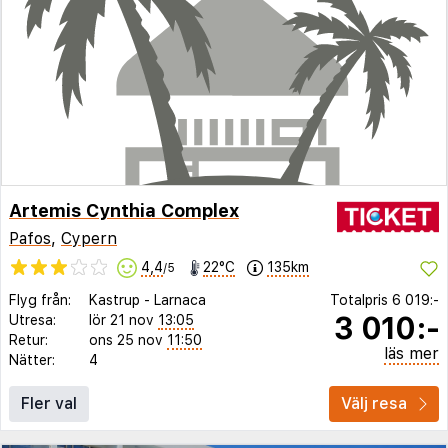
Artemis Cynthia Complex
Pafos
,
Cypern
4,4
22°C
135km
/5
Flyg från:
Kastrup
-
Larnaca
Totalpris
6 019:-
3 010:-
Utresa:
lör 21 nov
13:05
Retur:
ons 25 nov
11:50
läs mer
Nätter:
4
Fler val
Välj resa