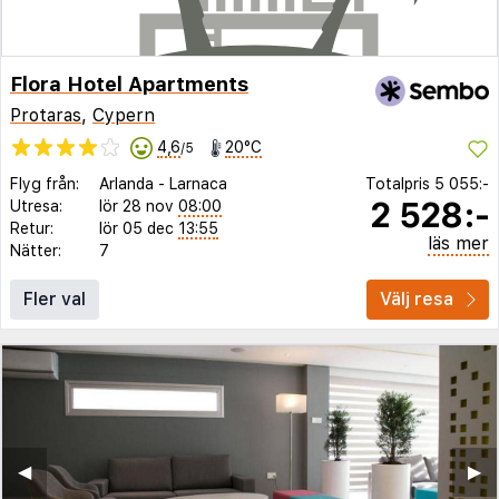
Flora Hotel Apartments
Protaras
,
Cypern
4,6
20°C
/5
Flyg från:
Arlanda
-
Larnaca
Totalpris
5 055:-
2 528:-
Utresa:
lör 28 nov
08:00
Retur:
lör 05 dec
13:55
läs mer
Nätter:
7
Fler val
Välj resa
◀︎
▶︎