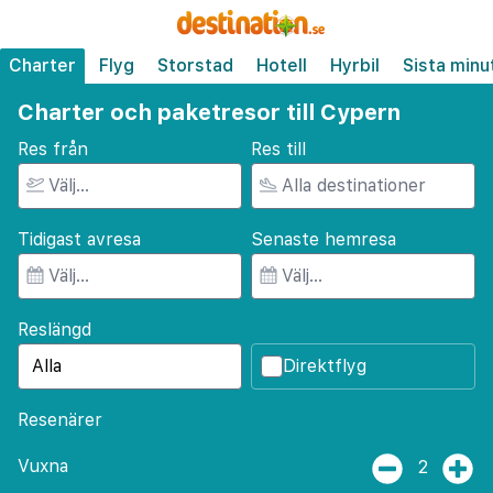
Charter
Flyg
Storstad
Hotell
Hyrbil
Sista minu
Charter och paketresor till Cypern
Res från
Res till
Tidigast avresa
Senaste hemresa
Reslängd
Direktflyg
Resenärer
Vuxna
2