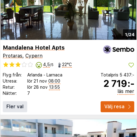
◀︎
▶︎
1/24
Mandalena Hotel Apts
Protaras
,
Cypern
4,5
22°C
/5
Flyg från:
Arlanda
-
Larnaca
Totalpris
5 437:-
2 719:-
Utresa:
lör 21 nov
08:00
Retur:
lör 28 nov
13:55
läs mer
Nätter:
7
Fler val
Välj resa