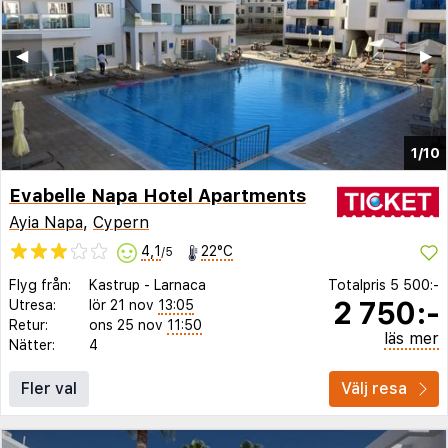
◀︎
▶︎
1/10
Evabelle Napa Hotel Apartments
Ayia Napa
,
Cypern
4,1
22°C
/5
Flyg från:
Kastrup
-
Larnaca
Totalpris
5 500:-
2 750:-
Utresa:
lör 21 nov
13:05
Retur:
ons 25 nov
11:50
läs mer
Nätter:
4
Fler val
Välj resa