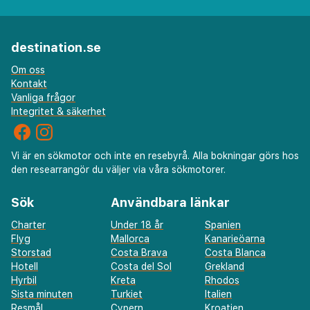
destination.se
Om oss
Kontakt
Vanliga frågor
Integritet & säkerhet
Vi är en sökmotor och inte en resebyrå. Alla bokningar görs hos
den researrangör du väljer via våra sökmotorer.
Sök
Användbara länkar
Charter
Under 18 år
Spanien
Flyg
Mallorca
Kanarieöarna
Storstad
Costa Brava
Costa Blanca
Hotell
Costa del Sol
Grekland
Hyrbil
Kreta
Rhodos
Sista minuten
Turkiet
Italien
Resmål
Cypern
Kroatien