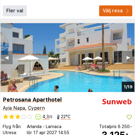
Fler val
Välj resa
◀︎
▶︎
1/19
Petrosana Aparthotel
Ayia Napa
,
Cypern
4,3
22°C
/5
Flyg från:
Arlanda
-
Larnaca
Totalpris
6 250:-
3 125:-
Utresa:
lör 17 apr 2027
14:55