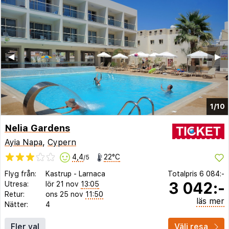
◀︎
▶︎
1/10
Nelia Gardens
Ayia Napa
,
Cypern
4,4
22°C
/5
Flyg från:
Kastrup
-
Larnaca
Totalpris
6 084:-
3 042:-
Utresa:
lör 21 nov
13:05
Retur:
ons 25 nov
11:50
läs mer
Nätter:
4
Fler val
Välj resa