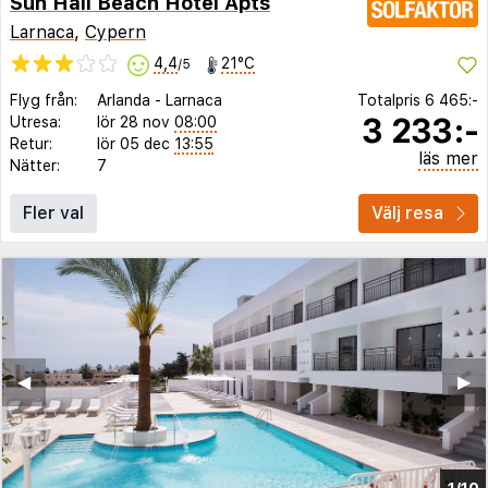
Sun Hall Beach Hotel Apts
Larnaca
,
Cypern
4,4
21°C
/5
Flyg från:
Arlanda
-
Larnaca
Totalpris
6 465:-
3 233:-
Utresa:
lör 28 nov
08:00
Retur:
lör 05 dec
13:55
läs mer
Nätter:
7
Fler val
Välj resa
◀︎
▶︎
1/10