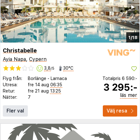
◀︎
▶︎
1/18
Christabelle
Ayia Napa
,
Cypern
3,8
30°C
/5
Flyg från:
Borlänge
-
Larnaca
Totalpris
6 590:-
3 295:-
Utresa:
fre 14 aug
06:35
Retur:
fre 21 aug
13:25
läs mer
Nätter:
7
Fler val
Välj resa