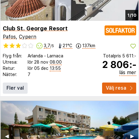
1/10
Club St. George Resort
Pafos
,
Cypern
3,7
21°C
137km
/5
Flyg från:
Arlanda
-
Larnaca
Totalpris
5 611:-
2 806:-
Utresa:
lör 28 nov
08:00
Retur:
lör 05 dec
13:55
läs mer
Nätter:
7
Fler val
Välj resa
◀︎
▶︎