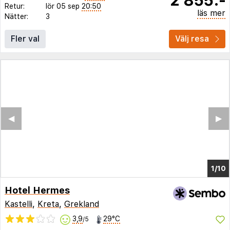
Retur:
lör 05 sep
20:50
läs mer
Nätter:
3
Fler val
Välj resa
◀︎
▶︎
1/5
Hotel Hermes
Kastelli
,
Kreta
,
Grekland
3,9
29°C
/5