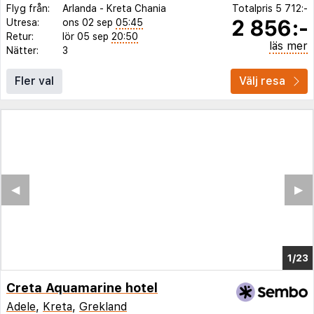
Flyg från:
Arlanda
-
Kreta Chania
Totalpris
5 712:-
2 856:-
Utresa:
ons 02 sep
05:45
Retur:
lör 05 sep
20:50
läs mer
Nätter:
3
Fler val
Välj resa
◀︎
▶︎
1/18
Creta Aquamarine hotel
Adele
,
Kreta
,
Grekland