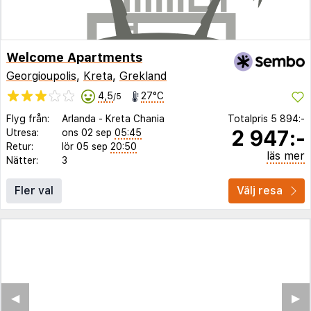
Welcome Apartments
Georgioupolis
,
Kreta
,
Grekland
4,5
27°C
/5
Flyg från:
Arlanda
-
Kreta Chania
Totalpris
5 894:-
2 947:-
Utresa:
ons 02 sep
05:45
Retur:
lör 05 sep
20:50
läs mer
Nätter:
3
Fler val
Välj resa
◀︎
▶︎