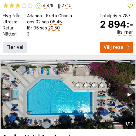
4,4
27°C
/5
Flyg från:
Arlanda
-
Kreta Chania
Totalpris
5 787:-
2 894:-
Utresa:
ons 02 sep
05:45
Retur:
lör 05 sep
20:50
läs mer
Nätter:
3
Fler val
Välj resa
◀︎
▶︎
1/13