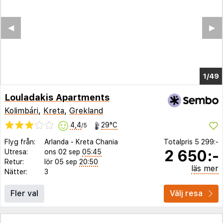
◀︎
▶︎
1/44
Louladakis Apartments
Kolimbári
,
Kreta
,
Grekland
4,4
29°C
/5
Flyg från:
Arlanda
-
Kreta Chania
Totalpris
5 299:-
2 650:-
Utresa:
ons 02 sep
05:45
Retur:
lör 05 sep
20:50
läs mer
Nätter:
3
Fler val
Välj resa