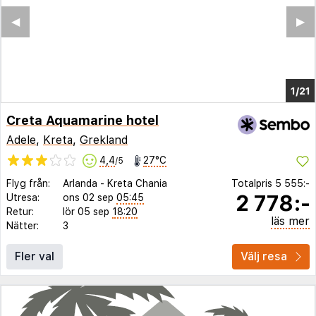
◀︎
▶︎
1/17
Creta Aquamarine hotel
Adele
,
Kreta
,
Grekland
4,4
27°C
/5
Flyg från:
Arlanda
-
Kreta Chania
Totalpris
5 555:-
2 778:-
Utresa:
ons 02 sep
05:45
Retur:
lör 05 sep
18:20
läs mer
Nätter:
3
Fler val
Välj resa