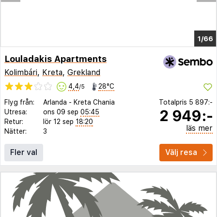
1/60
Louladakis Apartments
Kolimbári
,
Kreta
,
Grekland
4,4
28°C
/5
Flyg från:
Arlanda
-
Kreta Chania
Totalpris
5 897:-
2 949:-
Utresa:
ons 09 sep
05:45
Retur:
lör 12 sep
18:20
läs mer
Nätter:
3
Fler val
Välj resa