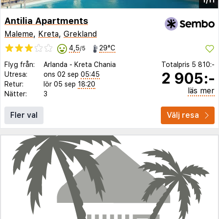
Antilia Apartments
Maleme
,
Kreta
,
Grekland
4,5
29°C
/5
Flyg från:
Arlanda
-
Kreta Chania
Totalpris
5 810:-
2 905:-
Utresa:
ons 02 sep
05:45
Retur:
lör 05 sep
18:20
läs mer
Nätter:
3
Fler val
Välj resa