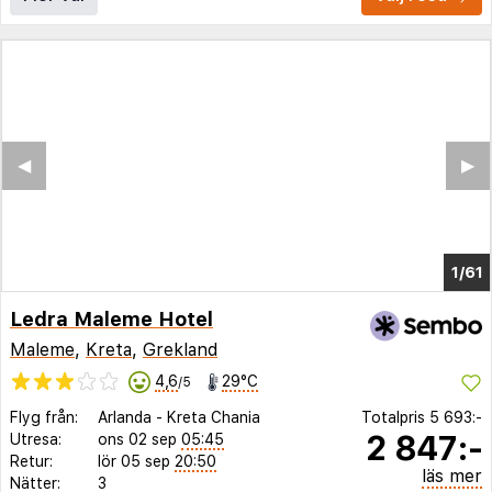
◀︎
▶︎
1/57
Ledra Maleme Hotel
Maleme
,
Kreta
,
Grekland
4,6
29°C
/5
Flyg från:
Arlanda
-
Kreta Chania
Totalpris
5 693:-
2 847:-
Utresa:
ons 02 sep
05:45
Retur:
lör 05 sep
20:50
läs mer
Nätter:
3