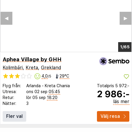
◀︎
▶︎
1/60
Aphea Village by GHH
Kolimbári
,
Kreta
,
Grekland
4,0
29°C
/5
Flyg från:
Arlanda
-
Kreta Chania
Totalpris
5 972:-
2 986:-
Utresa:
ons 02 sep
05:45
Retur:
lör 05 sep
18:20
läs mer
Nätter:
3
Fler val
Välj resa