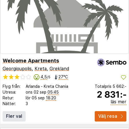
Welcome Apartments
Georgioupolis
,
Kreta
,
Grekland
4,5
27°C
/5
Flyg från:
Arlanda
-
Kreta Chania
Totalpris
5 662:-
2 831:-
Utresa:
ons 02 sep
05:45
Retur:
lör 05 sep
18:20
läs mer
Nätter:
3
Fler val
Välj resa