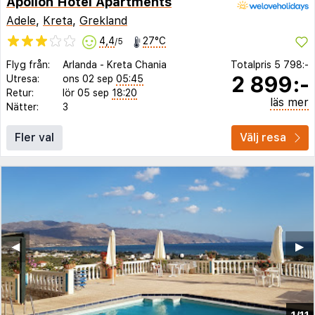
Apollon Hotel Apartments
Adele
,
Kreta
,
Grekland
4,4
27°C
/5
Flyg från:
Arlanda
-
Kreta Chania
Totalpris
5 798:-
2 899:-
Utresa:
ons 02 sep
05:45
Retur:
lör 05 sep
18:20
läs mer
Nätter:
3
Fler val
Välj resa
◀︎
▶︎
1/11