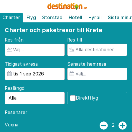
Charter
Flyg
Storstad
Hotell
Hyrbil
Sista minu
Charter och paketresor till Kreta
Res från
Res till
Tidigast avresa
Senaste hemresa
Reslängd
Direktflyg
Resenärer
Vuxna
2