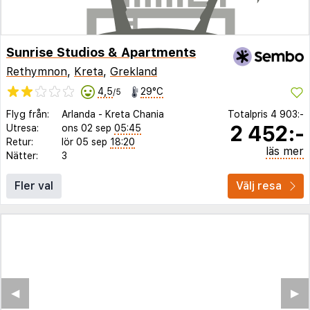
Sunrise Studios & Apartments
Rethymnon
,
Kreta
,
Grekland
4,5
29°C
/5
Flyg från:
Arlanda
-
Kreta Chania
Totalpris
4 903:-
2 452:-
Utresa:
ons 02 sep
05:45
Retur:
lör 05 sep
18:20
läs mer
Nätter:
3
Fler val
Välj resa
◀︎
▶︎