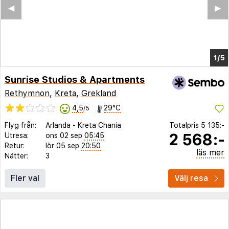
Sunrise Studios & Apartments
Rethymnon
,
Kreta
,
Grekland
4,5
29°C
/5
Flyg från:
Arlanda
-
Kreta Chania
Totalpris
5 135:-
2 568:-
Utresa:
ons 02 sep
05:45
Retur:
lör 05 sep
20:50
läs mer
Nätter:
3
Fler val
Välj resa