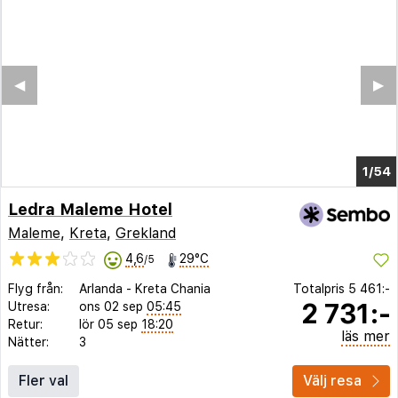
◀︎
▶︎
1/49
Ledra Maleme Hotel
Maleme
,
Kreta
,
Grekland
4,6
29°C
/5
Flyg från:
Arlanda
-
Kreta Chania
Totalpris
5 461:-
2 731:-
Utresa:
ons 02 sep
05:45
Retur:
lör 05 sep
18:20
läs mer
Nätter:
3
Fler val
Välj resa