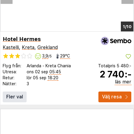
1/5
Hotel Hermes
Kastelli
,
Kreta
,
Grekland
3,9
29°C
/5
Flyg från:
Arlanda
-
Kreta Chania
Totalpris
5 480:-
2 740:-
Utresa:
ons 02 sep
05:45
Retur:
lör 05 sep
18:20
läs mer
Nätter:
3
Fler val
Välj resa