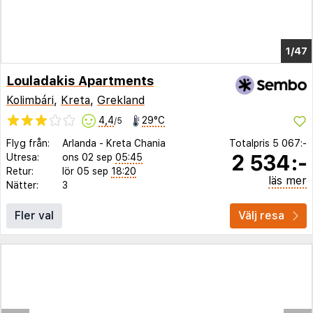
1/42
Louladakis Apartments
Kolimbári
,
Kreta
,
Grekland
4,4
29°C
/5
Flyg från:
Arlanda
-
Kreta Chania
Totalpris
5 067:-
2 534:-
Utresa:
ons 02 sep
05:45
Retur:
lör 05 sep
18:20
läs mer
Nätter:
3
Fler val
Välj resa