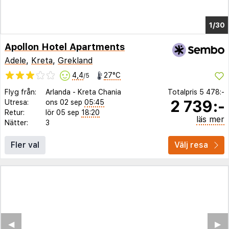
1/26
Apollon Hotel Apartments
Adele
,
Kreta
,
Grekland
4,4
27°C
/5
Flyg från:
Arlanda
-
Kreta Chania
Totalpris
5 478:-
2 739:-
Utresa:
ons 02 sep
05:45
Retur:
lör 05 sep
18:20
läs mer
Nätter:
3
Fler val
Välj resa
◀︎
▶︎