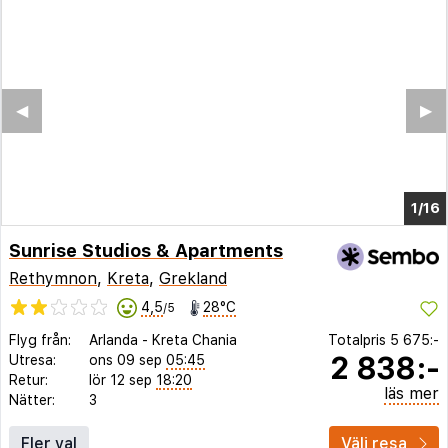
◀︎
▶︎
1/12
Sunrise Studios & Apartments
Rethymnon
,
Kreta
,
Grekland
4,5
28°C
/5
Flyg från:
Arlanda
-
Kreta Chania
Totalpris
5 675:-
2 838:-
Utresa:
ons 09 sep
05:45
Retur:
lör 12 sep
18:20
läs mer
Nätter:
3
Fler val
Välj resa