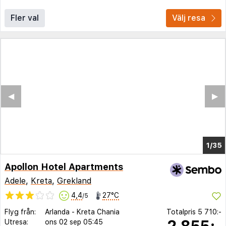
Fler val
Välj resa
◀︎
▶︎
1/31
Apollon Hotel Apartments
Adele
,
Kreta
,
Grekland
4,4
27°C
/5
Flyg från:
Arlanda
-
Kreta Chania
Totalpris
5 710:-
2 855:-
Utresa:
ons 02 sep
05:45