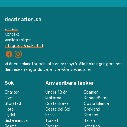
destination.se
Om oss
Kontakt
Vanliga frågor
Integritet & säkerhet
Vi är en sökmotor och inte en resebyrå. Alla bokningar görs hos
den researrangör du väljer via våra sökmotorer.
Sök
Användbara länkar
Charter
Under 18 år
Spanien
Flyg
Mallorca
Kanarieöarna
Storstad
Costa Brava
Costa Blanca
Hotell
Costa del Sol
Grekland
Hyrbil
Kreta
Rhodos
Sista minuten
Turkiet
Italien
Resmål
Cypern
Kroatien