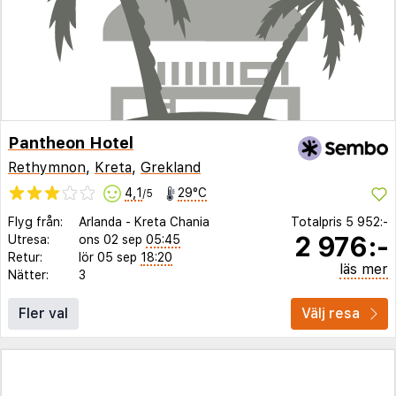
Pantheon Hotel
Rethymnon
,
Kreta
,
Grekland
4,1
29°C
/5
Flyg från:
Arlanda
-
Kreta Chania
Totalpris
5 952:-
2 976:-
Utresa:
ons 02 sep
05:45
Retur:
lör 05 sep
18:20
läs mer
Nätter:
3
Fler val
Välj resa