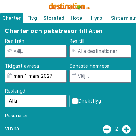
Charter
Flyg
Storstad
Hotell
Hyrbil
Sista minu
Charter och paketresor till Aten
Res från
Res till
Tidigast avresa
Senaste hemresa
Reslängd
Direktflyg
Resenärer
Vuxna
2