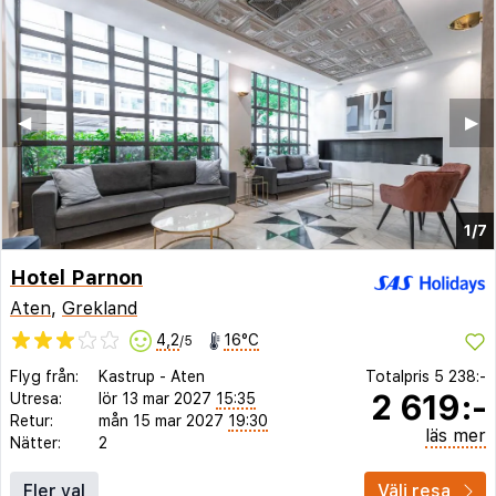
◀︎
▶︎
1/7
Hotel Parnon
Aten
,
Grekland
4,2
16°C
/5
Flyg från:
Kastrup
-
Aten
Totalpris
5 238:-
2 619:-
Utresa:
lör 13 mar 2027
15:35
Retur:
mån 15 mar 2027
19:30
läs mer
Nätter:
2
Fler val
Välj resa