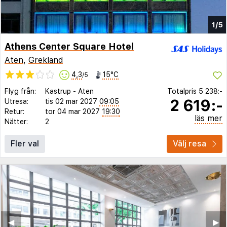
1/5
Athens Center Square Hotel
Aten
,
Grekland
4,3
15°C
/5
Flyg från:
Kastrup
-
Aten
Totalpris
5 238:-
2 619:-
Utresa:
tis 02 mar 2027
09:05
Retur:
tor 04 mar 2027
19:30
läs mer
Nätter:
2
Fler val
Välj resa
◀︎
▶︎