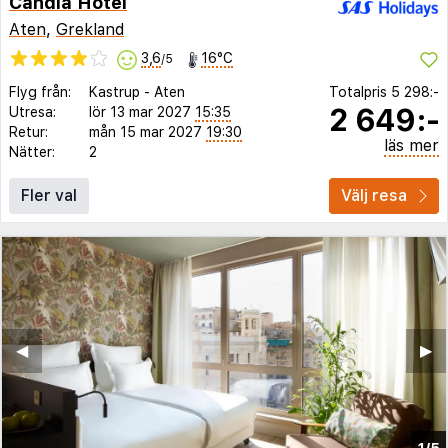
Candia Hotel
Aten
,
Grekland
3,6
16°C
/5
Flyg från:
Kastrup
-
Aten
Totalpris
5 298:-
2 649:-
Utresa:
lör 13 mar 2027
15:35
Retur:
mån 15 mar 2027
19:30
läs mer
Nätter:
2
Fler val
Välj resa
◀︎
▶︎
1/5