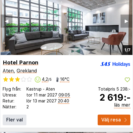
◀︎
▶︎
1/7
Hotel Parnon
Aten
,
Grekland
4,2
16°C
/5
Flyg från:
Kastrup
-
Aten
Totalpris
5 238:-
2 619:-
Utresa:
tor 11 mar 2027
09:05
Retur:
lör 13 mar 2027
20:40
läs mer
Nätter:
2
Fler val
Välj resa