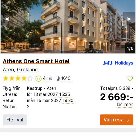
◀︎
▶︎
1/6
Athens One Smart Hotel
Aten
,
Grekland
4,1
16°C
/5
Flyg från:
Kastrup
-
Aten
Totalpris
5 338:-
2 669:-
Utresa:
lör 13 mar 2027
15:35
Retur:
mån 15 mar 2027
19:30
läs mer
Nätter:
2
Fler val
Välj resa