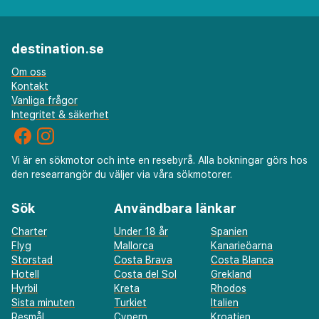
destination.se
Om oss
Kontakt
Vanliga frågor
Integritet & säkerhet
Vi är en sökmotor och inte en resebyrå. Alla bokningar görs hos
den researrangör du väljer via våra sökmotorer.
Sök
Användbara länkar
Charter
Under 18 år
Spanien
Flyg
Mallorca
Kanarieöarna
Storstad
Costa Brava
Costa Blanca
Hotell
Costa del Sol
Grekland
Hyrbil
Kreta
Rhodos
Sista minuten
Turkiet
Italien
Resmål
Cypern
Kroatien