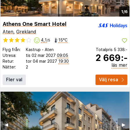
1/6
Athens One Smart Hotel
Aten
,
Grekland
4,1
15°C
/5
Flyg från:
Kastrup
-
Aten
Totalpris
5 338:-
2 669:-
Utresa:
tis 02 mar 2027
09:05
Retur:
tor 04 mar 2027
19:30
läs mer
Nätter:
2
Fler val
Välj resa
◀︎
▶︎