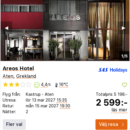
◀︎
▶︎
1/5
Areos Hotel
Aten
,
Grekland
4,4
16°C
/5
Flyg från:
Kastrup
-
Aten
Totalpris
5 198:-
2 599:-
Utresa:
lör 13 mar 2027
15:35
Retur:
mån 15 mar 2027
19:30
läs mer
Nätter:
2
Fler val
Välj resa