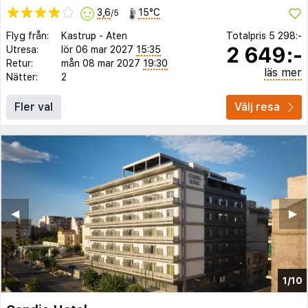
3,6
15°C
/5
Flyg från:
Kastrup
-
Aten
Totalpris
5 298:-
2 649:-
Utresa:
lör 06 mar 2027
15:35
Retur:
mån 08 mar 2027
19:30
läs mer
Nätter:
2
Fler val
Välj resa
◀︎
▶︎
1/10