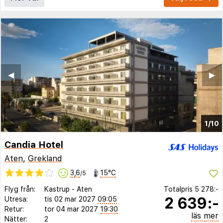
◀︎
▶︎
1/10
Candia Hotel
Aten
,
Grekland
3,6
15°C
/5
Flyg från:
Kastrup
-
Aten
Totalpris
5 278:-
2 639:-
Utresa:
tis 02 mar 2027
09:05
Retur:
tor 04 mar 2027
19:30
läs mer
Nätter:
2