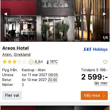
◀︎
▶︎
1/5
Areos Hotel
Aten
,
Grekland
4,4
16°C
/5
Flyg från:
Kastrup
-
Aten
Totalpris
5 198:-
2 599:-
Utresa:
tor 11 mar 2027
09:05
Retur:
lör 13 mar 2027
20:40
läs mer
Nätter:
2
Fler val
Välj resa