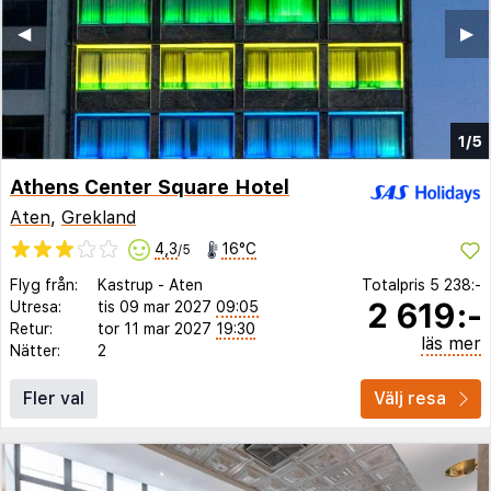
◀︎
▶︎
1/5
Athens Center Square Hotel
Aten
,
Grekland
4,3
16°C
/5
Flyg från:
Kastrup
-
Aten
Totalpris
5 238:-
2 619:-
Utresa:
tis 09 mar 2027
09:05
Retur:
tor 11 mar 2027
19:30
läs mer
Nätter:
2
Fler val
Välj resa