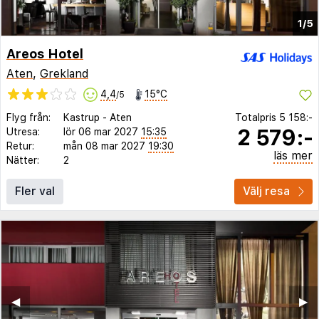
1/5
Areos Hotel
Aten
,
Grekland
4,4
15°C
/5
Flyg från:
Kastrup
-
Aten
Totalpris
5 158:-
2 579:-
Utresa:
lör 06 mar 2027
15:35
Retur:
mån 08 mar 2027
19:30
läs mer
Nätter:
2
Fler val
Välj resa
◀︎
▶︎