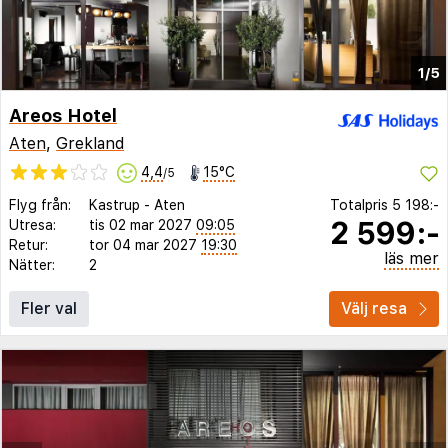
1/5
Areos Hotel
Aten
,
Grekland
4,4
15°C
/5
Flyg från:
Kastrup
-
Aten
Totalpris
5 198:-
2 599:-
Utresa:
tis 02 mar 2027
09:05
Retur:
tor 04 mar 2027
19:30
läs mer
Nätter:
2
Fler val
Välj resa