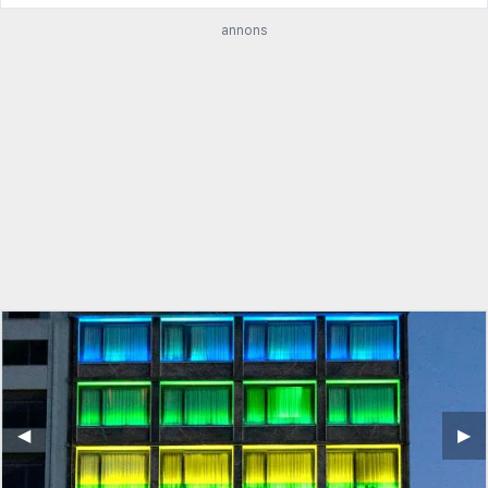
annons
◀︎
▶︎