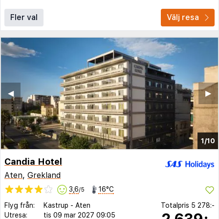
Fler val
Välj resa
◀︎
▶︎
1/10
Candia Hotel
Aten
,
Grekland
3,6
16°C
/5
Flyg från:
Kastrup
-
Aten
Totalpris
5 278:-
2 639:-
Utresa:
tis 09 mar 2027
09:05