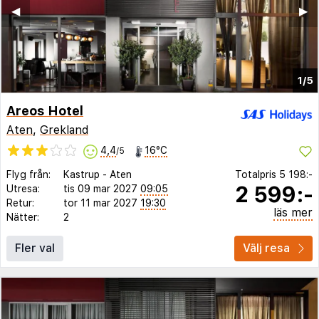
◀︎
▶︎
1/5
Areos Hotel
Aten
,
Grekland
4,4
16°C
/5
Flyg från:
Kastrup
-
Aten
Totalpris
5 198:-
2 599:-
Utresa:
tis 09 mar 2027
09:05
Retur:
tor 11 mar 2027
19:30
läs mer
Nätter:
2
Fler val
Välj resa