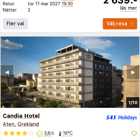
Retur:
tor 11 mar 2027
19:30
läs mer
Nätter:
2
Fler val
Välj resa
◀︎
▶︎
1/10
Candia Hotel
Aten
,
Grekland
3,6
16°C
/5