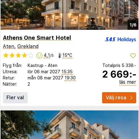
1/6
Athens One Smart Hotel
Aten
,
Grekland
4,1
15°C
/5
Flyg från:
Kastrup
-
Aten
Totalpris
5 338:-
2 669:-
Utresa:
lör 06 mar 2027
15:35
Retur:
mån 08 mar 2027
19:30
läs mer
Nätter:
2
Fler val
Välj resa