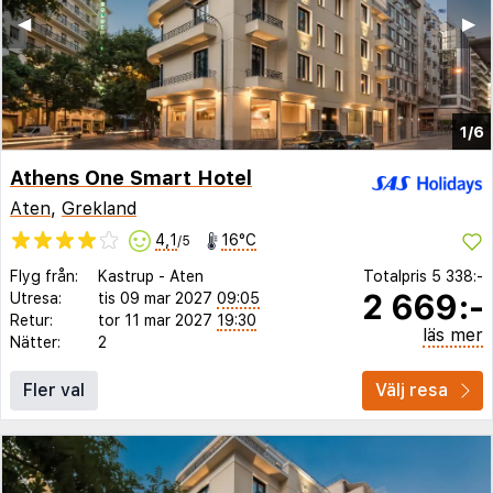
◀︎
▶︎
1/6
Athens One Smart Hotel
Aten
,
Grekland
4,1
16°C
/5
Flyg från:
Kastrup
-
Aten
Totalpris
5 338:-
2 669:-
Utresa:
tis 09 mar 2027
09:05
Retur:
tor 11 mar 2027
19:30
läs mer
Nätter:
2
Fler val
Välj resa