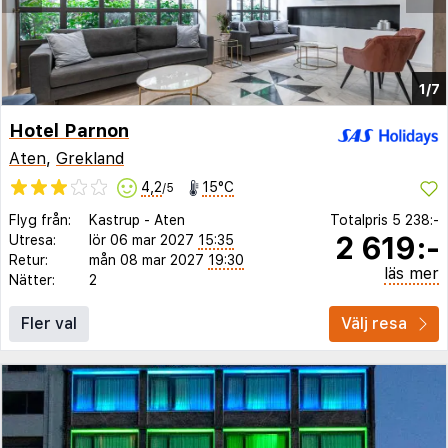
1/7
Hotel Parnon
Aten
,
Grekland
4,2
15°C
/5
Flyg från:
Kastrup
-
Aten
Totalpris
5 238:-
2 619:-
Utresa:
lör 06 mar 2027
15:35
Retur:
mån 08 mar 2027
19:30
läs mer
Nätter:
2
Fler val
Välj resa