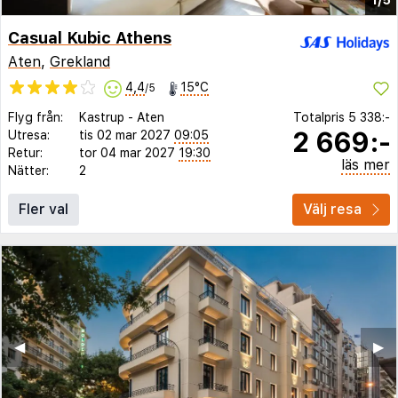
Casual Kubic Athens
Aten
,
Grekland
4,4
15°C
/5
Flyg från:
Kastrup
-
Aten
Totalpris
5 338:-
2 669:-
Utresa:
tis 02 mar 2027
09:05
Retur:
tor 04 mar 2027
19:30
läs mer
Nätter:
2
Fler val
Välj resa
◀︎
▶︎