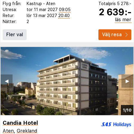
Flyg från:
Kastrup
-
Aten
Totalpris
5 278:-
2 639:-
Utresa:
tor 11 mar 2027
09:05
Retur:
lör 13 mar 2027
20:40
läs mer
Nätter:
2
Fler val
Välj resa
◀︎
▶︎
1/10
Candia Hotel
Aten
,
Grekland