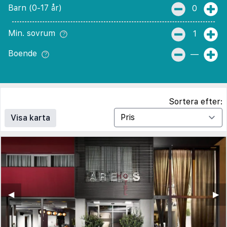
Barn (0-17 år)
0
Min. sovrum
1
Boende
—
Sortera efter:
Visa karta
◀︎
▶︎